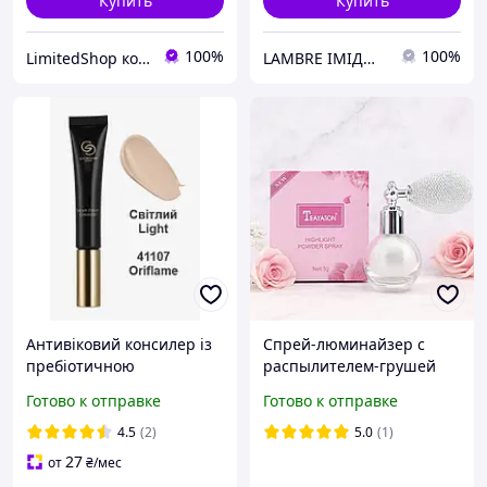
Купить
Купить
100%
100%
LimitedShop косметика,аксессуари, одежда и обувь
LAMBRE ІМІДЖ-СТУДІЯ
Антивіковий консилер із
Спрей-люминайзер с
пребіотичною
распылителем-грушей
сироваткою Світлий /
Teayason (Pearl), 01
Готово к отправке
Готово к отправке
Light Giordani Gold
Oriflame 10 мл
4.5
(2)
5.0
(1)
27
от
₴
/мес