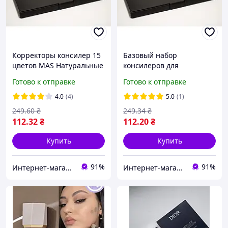
Корректоры консилер 15
Базовый набор
цветов МАS Натуральные
консилеров для
оттенки
контурирования МАС 15
Готово к отправке
Готово к отправке
натуральных оттенков
4.0
(4)
5.0
(1)
249
.60
₴
249
.34
₴
112
.32
₴
112
.20
₴
Купить
Купить
91%
91%
Интернет-магазин Allegoriya
Интернет-магазин Allegoriya