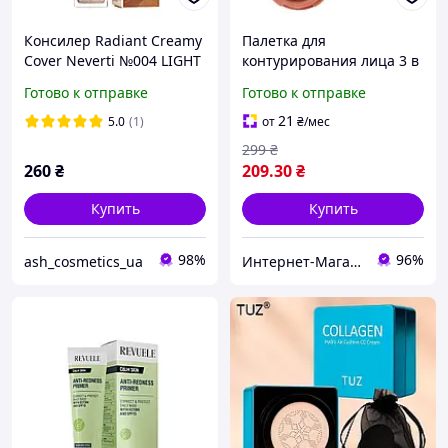
Консилер Radiant Creamy
Палетка для
Cover Neverti №004 LIGHT
контурирования лица 3 в
MEDIUM БЕЖЕВИЙ c
1. Хайлайтер, Румяна,
Готово к отправке
Готово к отправке
витамином Е
Контур
21
5.0
(1)
от
₴
/мес
299
₴
260
₴
209
.30
₴
Купить
Купить
98%
96%
ash_cosmetics_ua
Интернет-Магазин "Uniqum Style". Создай свой уникальный стиль!