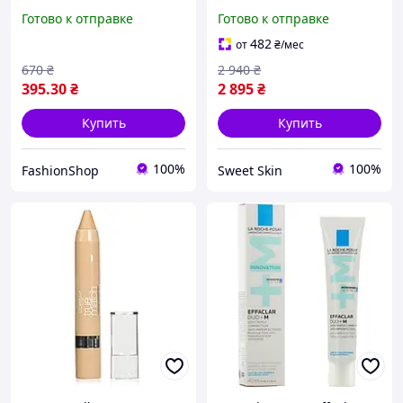
мл
beautiful skin sun-kissed
Готово к отправке
Готово к отправке
glow cream bronzer 1 Fair
21 g
482
от
₴
/мес
670
₴
2 940
₴
395
.30
₴
2 895
₴
Купить
Купить
100%
100%
FashionShop
Sweet Skin