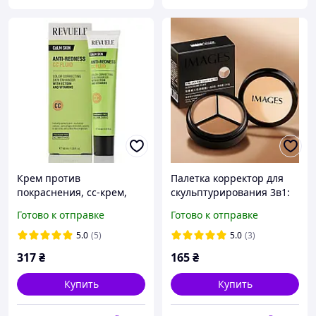
Крем против
Палетка корректор для
покраснения, сс-крем,
скульптурирования 3в1:
флюид, Revuele, Anti-
консилер, тональний
Готово к отправке
Готово к отправке
Redness CC Fluid, 40ml
крем и скульптор Images
Tri - color conceler
5.0
(5)
5.0
(3)
317
₴
165
₴
Купить
Купить