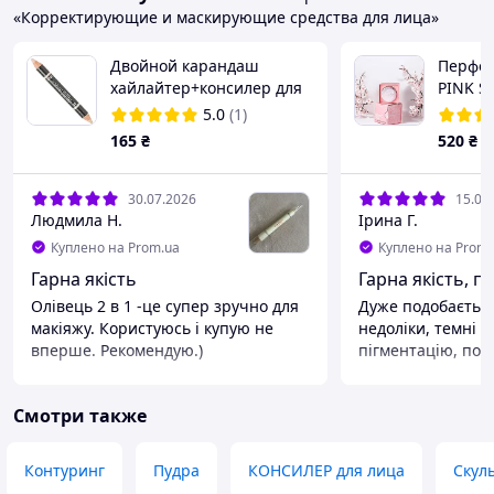
«Корректирующие и маскирующие средства для лица»
Двойной карандаш
Перфек
хайлайтер+консилер для
PINK Sk
бровей Dual Ended Brow
лососе
5.0
(1)
Highlight ULTAbeauty
165
₴
520
₴
30.07.2026
15.07
Людмила Н.
Ірина Г.
Куплено на Prom.ua
Куплено на Prom.
Гарна якість
Гарна якість, п
Олівець 2 в 1 -це супер зручно для
Дуже подобається
макіяжу. Користуюсь і купую не
недоліки, темні к
вперше. Рекомендую.)
пігментацію, поч
Преимущества
Преимущества
Якісний
Непомітний на шкі
Смотри также
що обіцяно в опи
Недостатки
Нема
Недостатки
Усе добре
Контуринг
Пудра
КОНСИЛЕР для лица
Скул