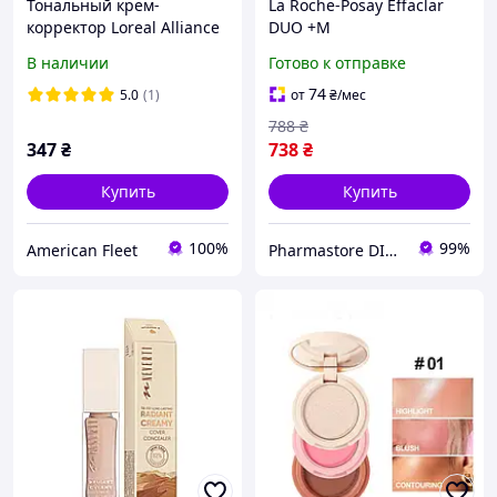
Тональный крем-
La Roche-Posay Effaclar
корректор Loreal Alliance
DUO +M
Perfect 5мл консилер стик
корректирующий уход,
В наличии
Готово к отправке
устраняющий недостатки
кожи и следы от акне,
74
5.0
(1)
от
₴
/мес
40мл
788
₴
347
₴
738
₴
Купить
Купить
100%
99%
American Fleet
Pharmastore DISCOUNT