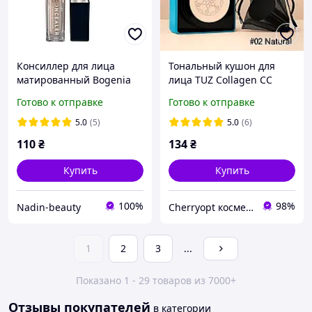
Консиллер для лица
Тональный кушон для
матированный Bogenia
лица TUZ Collagen CC
Matte Velvet Concealer
Cream №02
Готово к отправке
Готово к отправке
Bogenia BG620 - 001 Ivory
(натуральный)
(8 мл)
5.0
(5)
5.0
(6)
110
₴
134
₴
Купить
Купить
100%
98%
Nadin-beauty
Сherryopt косметика
1
2
3
...
Показано 1 - 29 товаров из 7000+
Отзывы покупателей
в категории