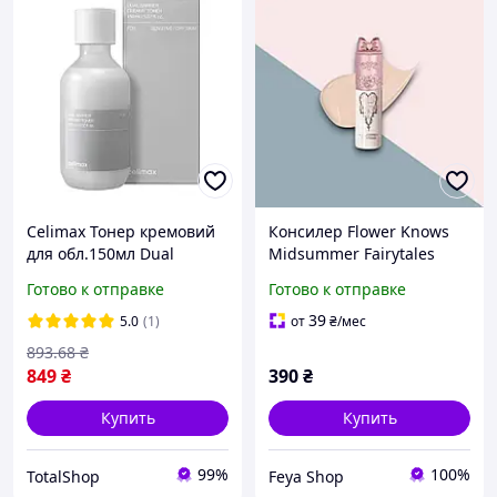
Celimax Тонер кремовий
Консилер Flower Knows
для обл.150мл Dual
Midsummer Fairytales
Barrier Creamy Toner
VA03 міні-версія 1.5 г з
Готово к отправке
Готово к отправке
колекції Midsummer
Fairytales
39
5.0
(1)
от
₴
/мес
893
.68
₴
849
₴
390
₴
Купить
Купить
99%
100%
TotalShop
Feya Shop