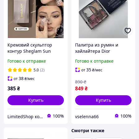
Кремовий скульптор
Палитра из румян и
контур Sheglam Sun
хайлайтера Dior
Sculpt Liquid Contour Soft
Backstage Glow Maximizer
Готово к отправке
Готово к отправке
Tan
Palette 001 Universal Glow
10g ПРЕМИУМ КАЧЕСТВО,
35
5.0
(2)
от
₴
/мес
1:1 к ОРИГИНАЛУ
38
от
₴
/мес
890
₴
385
₴
849
₴
Купить
Купить
100%
100%
LimitedShop косметика,аксессуари, одежда и обувь
vselenna66
Смотри также