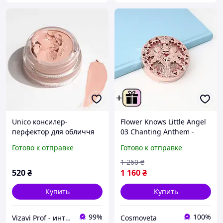
Unico консилер-
Flower Knows Little Angel
перфектор для обличчя
03 Chanting Anthem -
Unico Skin Perfector Pink
сияющий хайлайтер
Готово к отправке
Готово к отправке
1 260
₴
520
₴
1 160
₴
Купить
Купить
99%
100%
Vizavi Prof - интернет-магазин профессиональной косметики
Cosmoveta