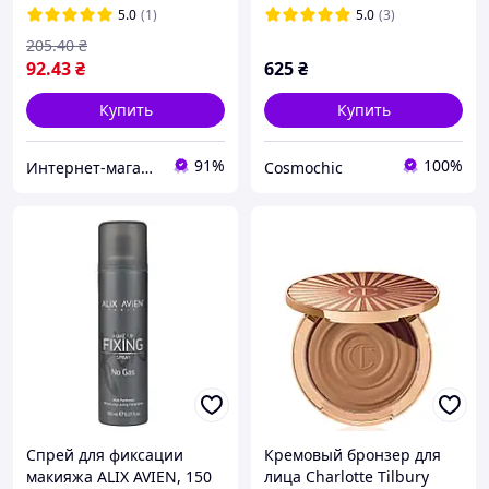
5.0
(1)
5.0
(3)
205
.40
₴
92
.43
₴
625
₴
Купить
Купить
91%
100%
Интернет-магазин Allegoriya
Cosmochic
Спрей для фиксации
Кремовый бронзер для
макияжа ALIX AVIEN, 150
лица Charlotte Tilbury