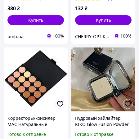
380
₴
132
₴
Купить
Купить
100%
100%
bmb.ua
CHERRY-OPT Косметика оптом
Корректоры/консилер
Пудровый хайлайтер
МАС Натуральные
KIKO Glow Fusion Powder
оттенки Скидка All 24
Highlighter 01 Brilliant
Готово к отправке
Готово к отправке
Champagne