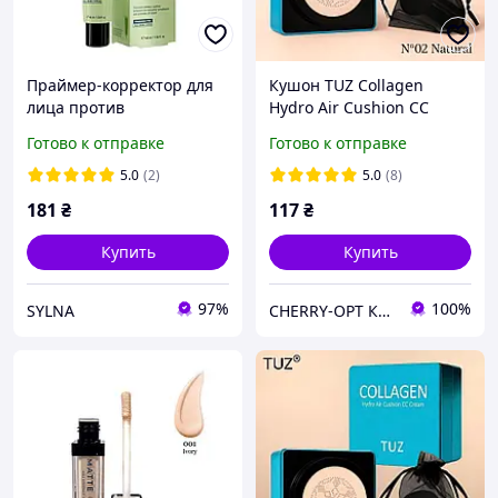
Праймер-корректор для
Кушон TUZ Collagen
лица против
Hydro Air Cushion CC
покраснений SPF15
Cream №02 Natural Skin
Готово к отправке
Готово к отправке
Revuele Anti-Redness
(натуральный)
зеленый, 40 мл
5.0
(2)
5.0
(8)
181
₴
117
₴
Купить
Купить
97%
100%
SYLNA
CHERRY-OPT Косметика оптом