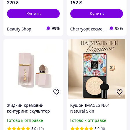
270
₴
152
₴
Купить
Купить
99%
98%
Beauty Shop
Сherryopt косметика
Жидкий кремовий
Кушон IMAGES №01
контуринг, скульптор
Natural Skin
Sheglam Sun Sculpt Liquid
(натуральный)
Готово к отправке
Готово к отправке
Contour - Soft Tan
5.0
(10)
5.0
(6)