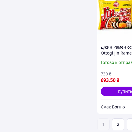
Джин Рамен о
Ottogi Jin Rame
корейская лап
Готово к отпра
быстрого
приготовления
730
₴
(опт 10 шт)
693
.50
₴
Купит
Смак Вогню
1
2