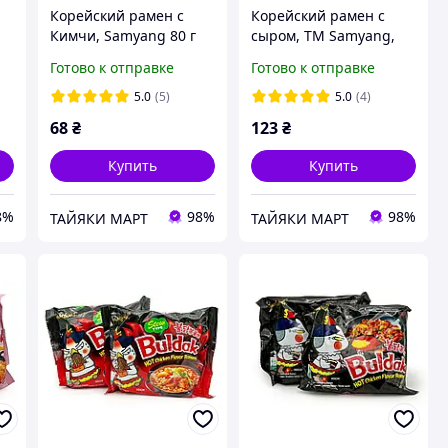
Корейский рамен с
Корейский рамен с
Кимчи, Samyang 80 г
сыром, TM Samyang,
120 г
Готово к отправке
Готово к отправке
5.0
(5)
5.0
(4)
68
₴
123
₴
Купить
Купить
8%
98%
98%
ТАЙЯКИ МАРТ
ТАЙЯКИ МАРТ