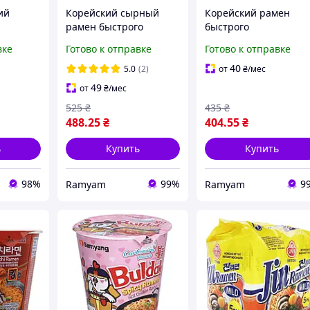
ий
Корейский сырный
Корейский рамен
рамен быстрого
быстрого
hicken
приготовления Ottogi
приготовления с ким
вке
Готово к отправке
Готово к отправке
Сheese Ramen 111 г
Jinjja Ramyun Kimchi
(упаковка 5 шт)
Noodle Soup 120 г
40
5.0
(2)
от
₴
/мес
(упаковка 5 шт)
49
от
₴
/мес
525
₴
435
₴
488
.25
₴
404
.55
₴
ь
Купить
Купить
98%
99%
9
Ramyam
Ramyam