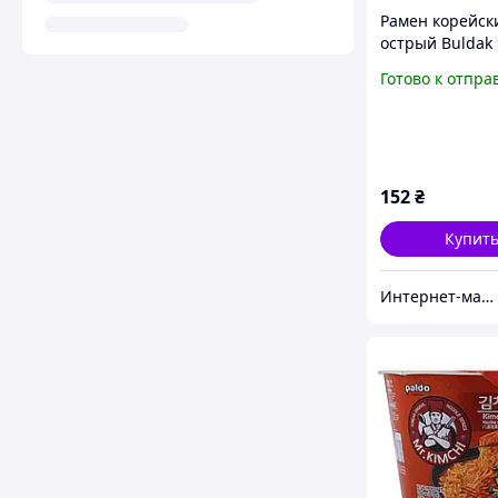
Рамен корейск
острый Buldak
Samyang Hot C
Готово к отпра
Rose, 140г
152
₴
Купит
Интернет-магазин «Food Good»