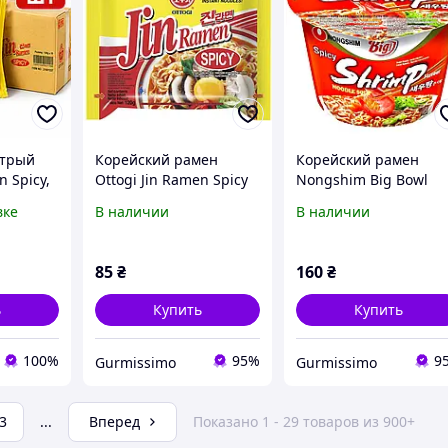
стрый
Корейский рамен
Корейский рамен
n Spicy,
Ottogi Jin Ramen Spicy
Nongshim Big Bowl
ша
острый 120г.
Noodle Shrimp со
вке
В наличии
В наличии
вкусом креветок в
 120 г
стакане 115 г
85
₴
160
₴
ь
Купить
Купить
100%
95%
9
Gurmissimo
Gurmissimo
3
...
Вперед
Показано 1 - 29 товаров из 900+