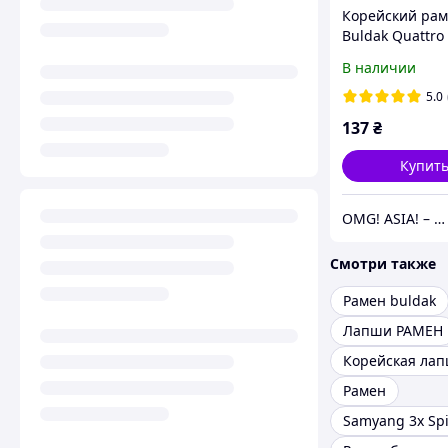
Корейский ра
Buldak Quattro
Samyang 145г
В наличии
5.0
137
₴
Купит
OMG! ASIA! – магазин смаколиків з Азії
Смотри также
Рамен buldak
Лапши РАМЕН
Корейская ла
Рамен