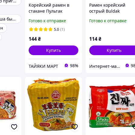
Рамен быстрого приготовления
Корейский рамен в
Рамен корейский
стакане Пультак
острый Buldak
острый с курицей и
Samyang Carbonara,
Корейская лапша быстрого приготовления
Готово к отправке
Готово к отправке
лаймом, TM Samyang,
130г
ен
110 г
5.0
(1)
144
₴
114
₴
Купить
Купить
98%
9
ТАЙЯКИ МАРТ
Интернет-магазин «Food Good»