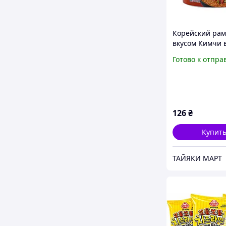
Корейский рам
вкусом Кимчи 
стакане Paldo 
Готово к отпра
126
₴
Купит
ТАЙЯКИ МАРТ