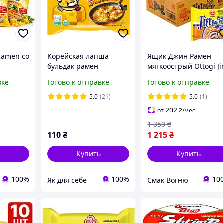
Ramen со
Корейская лапша
Ящик Джин Рамен
3
бульдак рамен
мягкоострый Ottogi Ji
 г) |
Samyang Buldak острая
Ramen Mild, корейск
вке
Готово к отправке
Готово к отправке
мен
со вкусом сыра и
лапша быстрого
курицы 140 г
приготовления 120 г
5.0
(21)
5.0
(1)
(20 шт)
202
от
₴
/мес
1 350
₴
110
₴
1 215
₴
ь
Купить
Купить
100%
100%
10
Як для себе
Смак Вогню