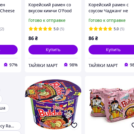
мен
Корейский рамен со
Корейский рамен с
 Cheese
вкусом кимчи O'Food
соусом Чаджанг не
144 г
острый Paldo 110г
Готово к отправке
Готово к отправке
(2)
5.0
(5)
5.0
(5)
86
₴
86
₴
ь
Купить
Купить
97%
98%
9
ТАЙЯКИ МАРТ
ТАЙЯКИ МАРТ
пша
Samyang 3x Spicy Ramen