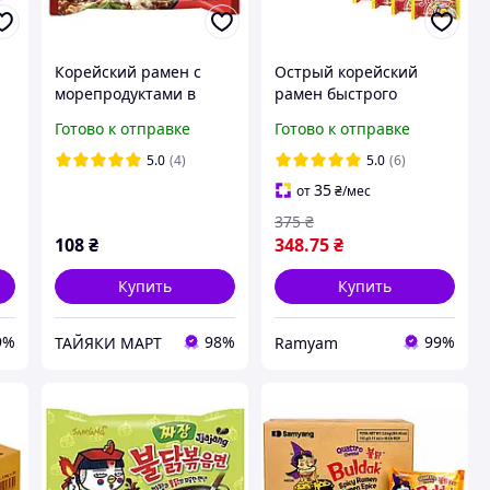
Корейский рамен с
Острый корейский
морепродуктами в
рамен быстрого
пачке Paldo 120 г
приготовления Джин
Готово к отправке
Готово к отправке
en
Рамен Ottogi Jin Ramen
г
Spicy 120 г (5 шт)
5.0
(4)
5.0
(6)
35
от
₴
/мес
375
₴
108
₴
348
.75
₴
Купить
Купить
9%
98%
99%
ТАЙЯКИ МАРТ
Ramyam