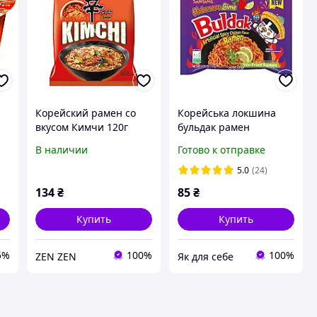
Корейский рамен со
Корейська локшина
вкусом Кимчи 120г
бульдак рамен
Nongshim
Samyang Buldak гостра
В наличии
Готово к отправке
8801043157742
зі смаком курки
хабанеро з лаймом 135
5.0
(24)
г
134
₴
85
₴
Купить
Купить
5%
100%
100%
ZEN ZEN
Як для себе