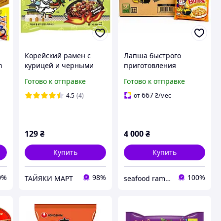
Корейский рамен с
Лапша быстрого
n
курицей и черными
приготовления
ая
бобами, Пультак 140 г
Samyang Buldak
Готово к отправке
Готово к отправке
Quattro Cheese 4 Сыра
5.8кг 40шт | Острый
667
4.5
(4)
от
₴
/мес
корейский рамен
129
₴
4 000
₴
Купить
Купить
0%
98%
100%
ТАЙЯКИ МАРТ
seafood ramen market