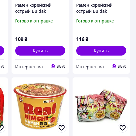
Рамен корейский
Рамен корейский
острый Buldak
острый Buldak
Samyang Hot Chicken
Samyang Сhicken, 140г
Готово к отправке
Готово к отправке
Stew, 145г
109
₴
116
₴
Купить
Купить
8%
98%
98%
Интернет-магазин «Food Good»
Интернет-магазин «Food Good»