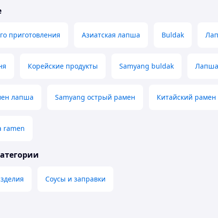
е
го приготовления
Азиатская лапша
Buldak
Ла
ня
Корейские продукты
Samyang buldak
Лапша
мен лапша
Samyang острый рамен
Китайский рамен
a ramen
категории
зделия
Соусы и заправки