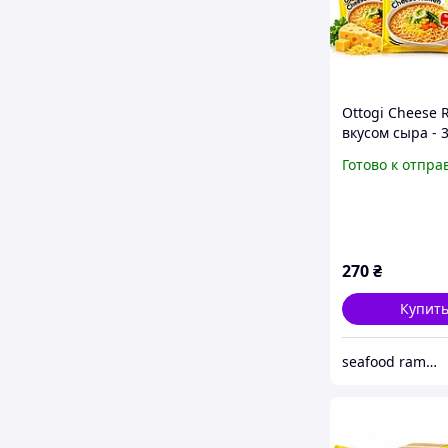
Ottogi Cheese 
вкусом сыра - 
упаковки (3x111
Готово к отпра
Корейский ра
270
₴
Купит
seafood ramen market