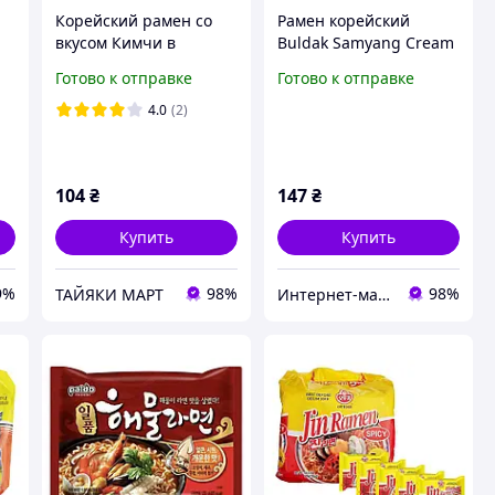
Корейский рамен со
Рамен корейский
вкусом Кимчи в
Buldak Samyang Cream
чи
стакане O Food 129 г
Carbonara, 140г
Готово к отправке
Готово к отправке
4.0
(2)
104
₴
147
₴
Купить
Купить
9%
98%
98%
ТАЙЯКИ МАРТ
Интернет-магазин «Food Good»