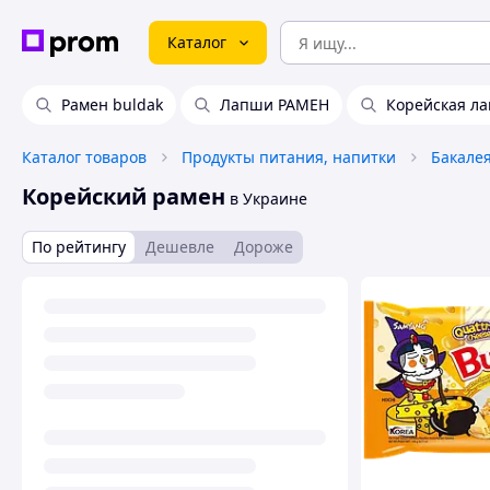
Каталог
Рамен buldak
Лапши РАМЕН
Корейская л
Каталог товаров
Продукты питания, напитки
Бакале
Корейский рамен
в Украине
По рейтингу
Дешевле
Дороже