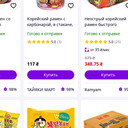
ен со
Корейский рамен с
Неострый корейский
в
карбонарой, в стакане,
рамен быстрого
110г
Пультак Samyang 80 г
приготовления Джин
вке
Готово к отправке
Готово к отправке
Рамен Ottogi Jin Ram
Mild Korean Style 120 
5.0
(3)
5.0
(25)
(5 шт)
35
от
₴
/мес
375
₴
117
₴
348
.75
₴
ь
Купить
Купить
98%
98%
9
ТАЙЯКИ МАРТ
Ramyam