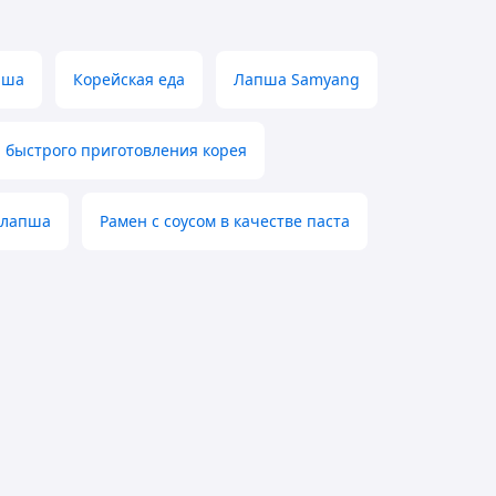
пша
Корейская еда
Лапша Samyang
 быстрого приготовления корея
 лапша
Рамен с соусом в качестве паста