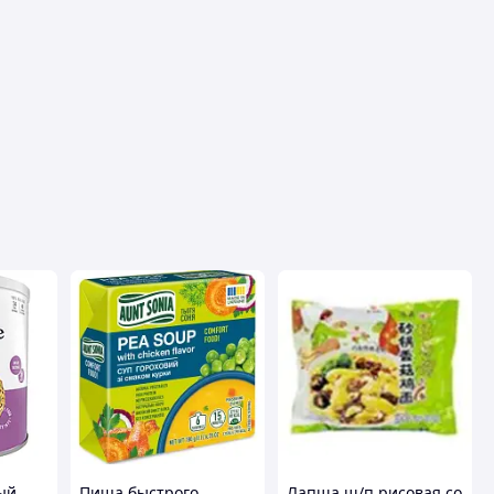
ый
Пища быстрого
Лапша ш/п рисовая со