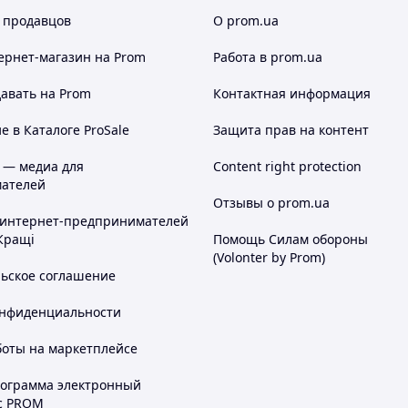
 продавцов
О prom.ua
ернет-магазин
на Prom
Работа в prom.ua
авать на Prom
Контактная информация
 в Каталоге ProSale
Защита прав на контент
 — медиа для
Content right protection
ателей
Отзывы о prom.ua
 интернет-предпринимателей
Кращі
Помощь Силам обороны
(Volonter by Prom)
льское соглашение
онфиденциальности
боты на маркетплейсе
рограмма электронный
с PROM