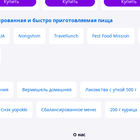
Купить
Купить
Купить
Nes22/Q
путешественник
рованная и быстро приготовляемая пища
UA
Nongshim
Travellunch
Fest Food Mission
ения
Вермишель домашняя
Лакомства с уткой 500 г
Снэк yopokki
Сбалансированное меню
200 г курица
О нас