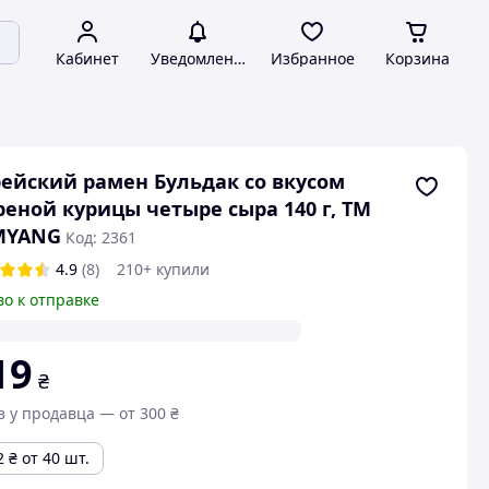
Кабинет
Уведомления
Избранное
Корзина
ейский рамен Бульдак со вкусом
еной курицы четыре сыра 140 г, ТМ
MYANG
Код: 2361
4.9
(8)
210+ купили
во к отправке
19
₴
з у продавца — от 300 ₴
2
₴
от 40 шт.