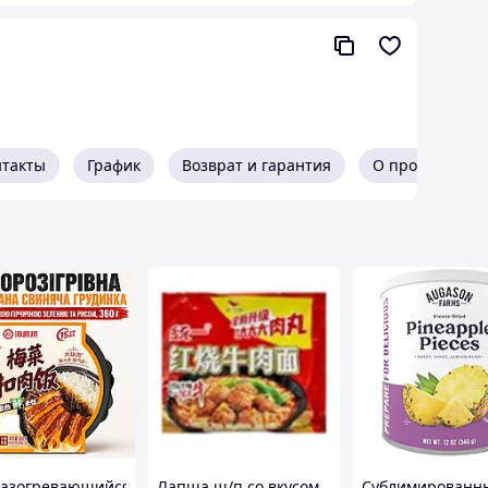
телей экспериментировать и открывать новые
нтакты
График
Возврат и гарантия
О продавце
азогревающийся
Лапша ш/п со вкусом
Сублимированн