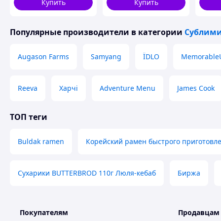
Купить
Купить
Лучшее качество
только на
Популярные производители
в категории
Сублими
Augason Farms
Samyang
ЇDLO
Memorable
Reeva
Харчі
Adventure Menu
James Cook
ТОП теги
Buldak ramen
Корейский рамен быстрого приготовл
Сухарики BUTTERBROD 110г Люля-кебаб
Биржа
Покупателям
Продавцам