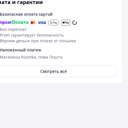
ата и гарантии
Безопасная оплата картой
Без переплат
Prom гарантирует безопасность
Вернем деньги при отказе от посылки
Наложенный платеж
Магазины Rozetka, Нова Пошта
Смотреть всё
15.05.2026
16
Олександр Г.
Владислав Т.
Куплено на Prom.ua
Куплено на Pr
Смачний
Смачний