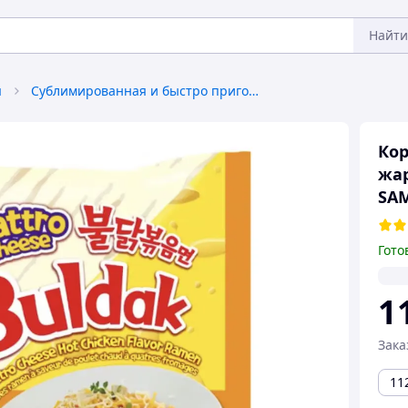
Найти
я
Сублимированная и быстро приготовляемая пища
Кор
жар
SA
Гото
1
Зака
11