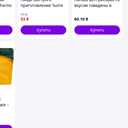
 Farms
приготовления Тьотя
вкусом говядины в
Соня Гороховый суп с
натуральном бульоне
71
₴
курицей брикет 180 г
100г
53
₴
60
.10
₴
(4820015102140)
Купить
Купить
с
ate –
я еда
й
обед