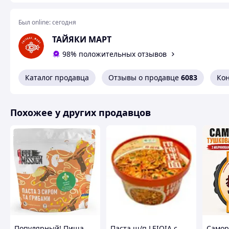
блюд и творожных вкусов. Идеальный выбор для люби
гастрономические впечатления.
Был online:
сегодня
ТАЙЯКИ МАРТ
98% положительных отзывов
Похожие товары по характеристикам
Каталог продавца
Отзывы о продавце
6083
Ко
Похожее у других продавцов
Популярный! Пища
Паста ш/п LEIQIA с
Самор