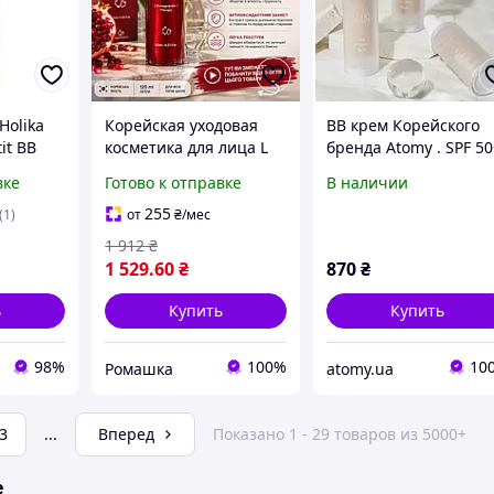
Holika
Корейская уходовая
ВВ крем Корейского
it BB
косметика для лица L
бренда Atomy . SPF 5
0 мл -
OCEAN Крем для лица с
PA++++ . 33 мл . В
вке
Готово к отправке
В наличии
ица с
экстрактом граната
наличии тон 23 -беж
ия,
увлажняющий,
255
(1)
от
₴
/мес
метика
эмульсия для лица с
1 912
₴
гранатом
1 529
.60
₴
870
₴
ь
Купить
Купить
98%
100%
10
Ромашка
atomy.ua
3
...
Вперед
Показано 1 - 29 товаров из 5000+
е