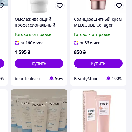
Омолаживающий
Солнцезащитный крем
профессиональный
MEDICUBE Collagen
r
корейский крем для
Firming Sun Cream SPF
Готово к отправке
Готово к отправке
лица Genabelle
50+ PA++++ 50 ml -
Rejuvenating Cream
корейский лифтинг
160
85
от
₴
/мес
от
₴
/мес
PDRN 70мл
крем с коллагеном для
1 595
₴
850
₴
лица
Купить
Купить
0%
96%
100%
beautealise.com.ua
BeautyMood