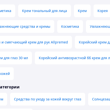
метика
Крем тональный для лица
Крем
Корея
лажняющие средства и кремы
Косметика
Увлажняющ
и смягчающий крем для рук Allpremed
Корейский крем д
м для глаз 30 мл
Корейский антивозрастной бб крем для 
 кожей
категории
ем
Средства по уходу за кожей вокруг глаз
Солнцезащ