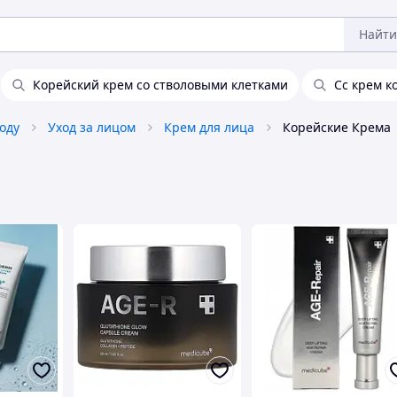
Найти
Корейский крем со стволовыми клетками
Сс крем к
оду
Уход за лицом
Крем для лица
Корейские Крема