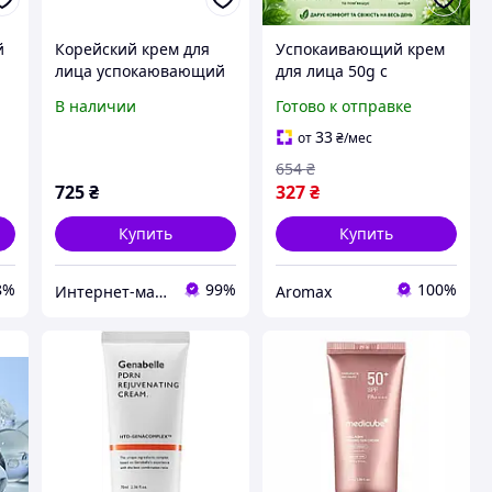
й
Корейский крем для
Успокаивающий крем
лица успокаювающий
для лица 50g с
Nextbeau Hemp Seed
центелой Eyenlip Cica
В наличии
Готово к отправке
Solution, 100 мл
Clear Cream
увлажняющий
33
от
₴
/мес
ежедневный уход
654
₴
корейский от
725
₴
327
₴
раздражений
Купить
Купить
8%
99%
100%
Интернет-магазин «Сокровища Востока» — качественные товары из Японии и Кореи
Aromax