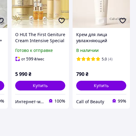
O HUI The First Geniture
Крем для лица
0+
Cream Intensive Special
увлажняющий
Set - корейский
корейский NEEDLY pH
Готово к отправке
В наличии
премиальный anti-age
Balancing Rich Cream
уход (общий объем
50 мл
599
от
₴
/мес
5.0
(4)
крема 85 мл)
5 990
₴
790
₴
Купить
Купить
0%
100%
99%
Интернет-магазин HENNI SHOP
Call of Beauty