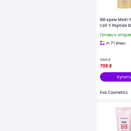
BB-крем Medi-P
Cell 5 Peptide 
50 мл пептидн
Готово к отпра
осветляющий д
корейский Ме
71
от
₴
/мес
944
₴
708
₴
Купит
Eva Cosmetics