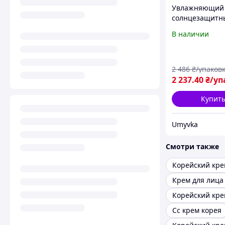
Увлажняющий
солнцезащитн
SPF 50 для лиц
В наличии
белых следов 5
каждый день
корейский Der
2 486
₴/упаков
2 237
.40
₴/уп
Купит
Umyvka
Смотри также
Крем для лица
Сс крем корея