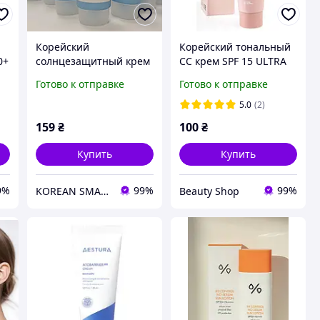
Корейский
Корейский тональный
0+
солнцезащитный крем
CC крем SPF 15 ULTRA
Enough UV Clear
NL Loved Oriental, Light
Готово к отправке
Готово к отправке
Waterfull Sun Cream
Beige, 50 мл
SPF50+ PA+++ SPF50+ 50
5.0
(2)
мл
159
₴
100
₴
Купить
Купить
9%
99%
99%
KOREAN SMART COSMETICS
Beauty Shop