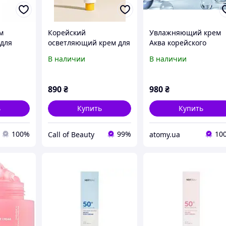
м
Корейский
Увлажняющий крем
для
осветляющий крем для
Аква корейского
лица от пигментации и
бренда Atomy .Kolma
В наличии
В наличии
 мл
постакне Round Lab
.80 ml .Южная Корея
Vita Niacinamide Dark
Spot Cream, 50 мл
890
₴
980
₴
ь
Купить
Купить
100%
99%
10
Call of Beauty
atomy.ua