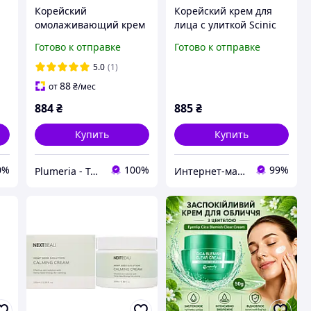
м
Корейский
Корейский крем для
омолаживающий крем
лица с улиткой Scinic
ng
для лица с муцином
Snail Matrix 50 ml
Готово к отправке
Готово к отправке
ml
улитки Snail Gold Cathy
Doll, 50 мл
5.0
(1)
88
от
₴
/мес
884
₴
885
₴
Купить
Купить
0%
100%
99%
Plumeria - ТАЙСЬКА КОСМЕТИКА ТА АПТЕКА
Интернет-магазин «Сокровища Востока» — качественные товары из Японии и Кореи