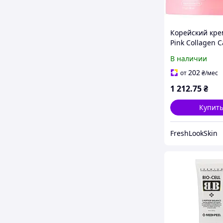
Корейский кр
Pink Collagen 
Cream |
В наличии
Омолаживающ
с коллагеновы
202
от
₴
/мес
капсулами и P
1 212
.75
₴
Купит
FreshLookSkin