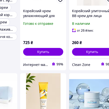
Корейский крем с эффектом ботокса
кореи
Корейский крем
Корейский улиточны
Крем улиточный корейский
увлажняющий для
ВВ крем для лица
лица Nextbeau
Enough Snail
крем
Готово к отправке
В наличии
Collagen, 100 мл
Nourishing BB Cream
Корейская омолаживающая косметика
26
от
₴
/мес
Крем для обличчя корея
725
₴
260
₴
Купить
Купить
99%
9
Интернет-магазин «Сокровища Востока» — качественные товары из Японии и Кореи
Clean Zone