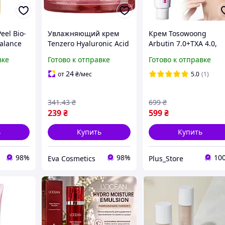
eel Bio-
Увлажняющий крем
Крем Tosowoong
Balance
Tenzero Hyaluronic Acid
Arbutin 7.0+TXA 4.0,
ый
50 г с гиалуроновой
высокоэффективное
вке
Готово к отправке
Готово к отправке
ля лица
кислотой для сухой
корейское средство д
ди-Пил
кожи корейский
борьбы с
24
от
₴
/мес
5.0
(1)
Тензеро
гиперпигментацией
341
.43
₴
699
₴
239
₴
599
₴
ь
Купить
Купить
98%
98%
10
Eva Cosmetics
Plus_Store