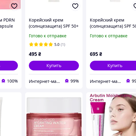
ем PDRN
Корейский крем
Корейский крем
Capsule
(солнцезащита) SPF 50+
(солнцезащита) SPF 5
Nextbeau Hyaluronic
Nextbeau Collagen
Готово к отправке
Готово к отправке
ий крем
Solutiоn 55 мл
Solutiоn 55 мл
ми
5.0
(1)
DRN
495
₴
695
₴
ь
Купить
Купить
100%
99%
9
Интернет-магазин «Сокровища Востока» — качественные товары из Японии и Кореи
Интернет-магазин «Сокровища Востока» — качественные товары из Японии и Кореи