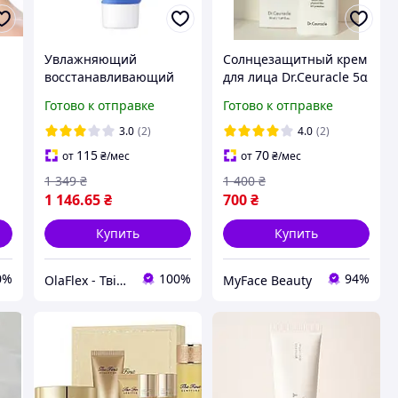
Увлажняющий
Солнцезащитный крем
восстанавливающий
для лица Dr.Ceuracle 5α
крем AESTURA
Control No-Sebum Sun
Готово к отправке
Готово к отправке
ля
Atobarrier 365 Cream,
Lotion SPF50+ PA++++ 50
80 мл
мл для жирной кожи
3.0
(2)
4.0
(2)
(Корейское средство)
115
70
от
₴
/мес
от
₴
/мес
1 349
₴
1 400
₴
1 146
.65
₴
700
₴
Купить
Купить
0%
100%
94%
OlaFlex - Твій надійний партнер в світі краси!
MyFace Beauty