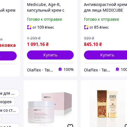
Medicube, Age-R,
Антивозрастной кре
ый крем
капсульный крем с
для лица MEDICUBE
а без
глутатионом, 50 мл
AGE-Repair Deep Lifti
Готово к отправке
Готово к отправке
0 мл на
(1,69 жидк. унции)
Age Repair Cream 30 
- корейский лифтинг
109
85
от
₴
/мес
от
₴
/мес
mafirm
крем от морщин
1 299
₴
939
₴
ка
1 091
.16
₴
845
.10
₴
аковка
Купить
Купить
ь
100%
10
OlaFlex - Твій надійний партнер в світі краси!
OlaFlex - Твій надійний партнер в світі краси!
Корейский крем для лица
 корея
Корейский крем со стволовыми клетками