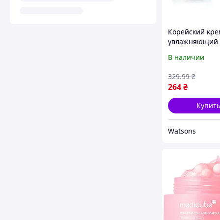
Корейский кре
увлажняющий 
лица Nextbeau
В наличии
Hyaluronic, 100
329
.99
₴
264
₴
Купит
Watsons