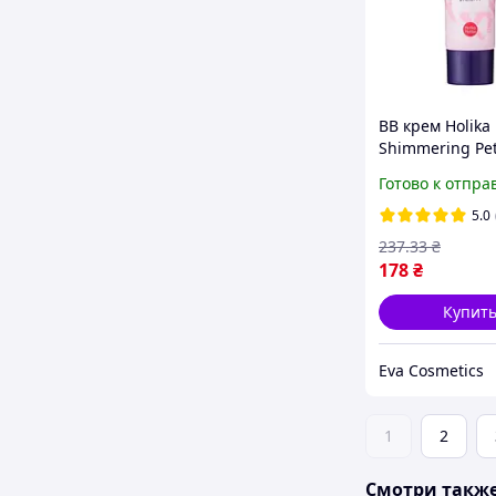
BB крем Holika 
Shimmering Pet
Cream SPF45, 3
Готово к отпра
сияющий для л
эффектом сиян
5.0
корейская кос
237
.33
₴
(Холика Хол
178
₴
Купит
Eva Cosmetics
1
2
Смотри такж