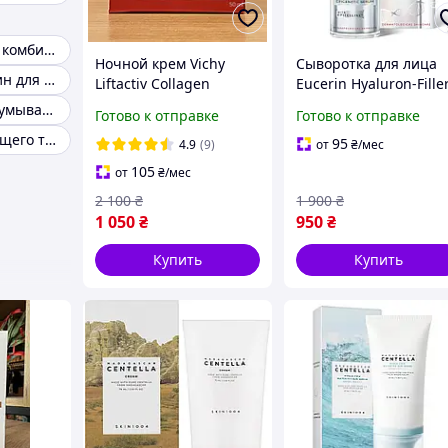
Сыворотка для комбинированной кожи
Ночной крем Vichy
Сыворотка для лица
Крем от морщин для увядающей кожи
Liftactiv Collagen
Eucerin Hyaluron-Fille
Specialist 16 Night
Epigenetic Serum 30 
Крем-гель для умывания для чуствительной кожи
Готово к отправке
Готово к отправке
антивозрастной уход с
антивозрастная с
Крем для сияющего тона кожи
эффектом лифтинга и
гиалуроновой кислот
95
4.9
(9)
от
₴
/мес
коррекции морщин, 50
против морщин
105
от
₴
/мес
мл
2 100
₴
1 900
₴
1 050
₴
950
₴
Купить
Купить