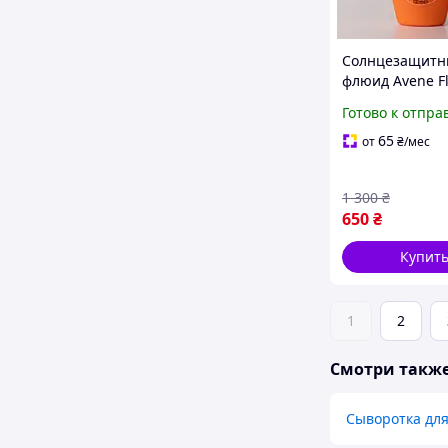
Солнцезащит
флюид Avene F
Sport SPF50+ 1
Готово к отпра
водостойкий д
чувствительно
65
от
₴
/мес
лица и тела
1 300
₴
650
₴
Купит
1
2
Смотри такж
Сыворотка для