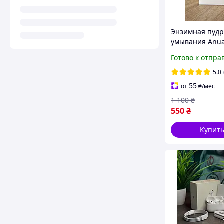
Энзимная пудр
умывания Anua
Enzyme Bright
Готово к отпра
Cleansing Powde
рисом и цера
5.0
55
от
₴
/мес
1 100
₴
550
₴
Купит