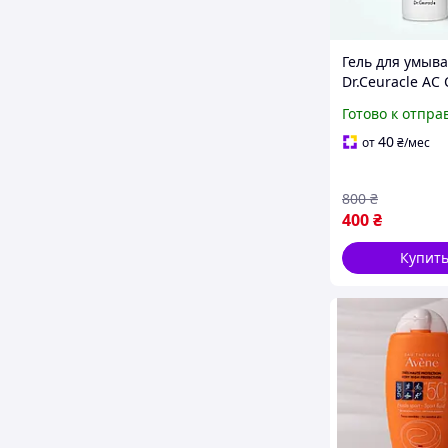
Гель для умыв
Dr.Ceuracle AC 
Solution Pink G
Готово к отпра
для проблемно
жирной кожи, 
40
от
₴
/мес
Technology
800
₴
400
₴
Купит