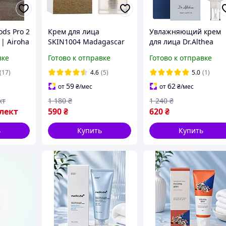
ds Pro 2
Крем для лица
Увлажняющий крем
| Airoha
SKIN1004 Madagascar
для лица Dr.Althea
 |
Centella Soothing
Aqua Marine Watery
вке
Готово к отправке
Готово к отправке
e/Белые)
Cream 75 мл
Cream 50 мл с морско
успокаивающий с
водой и бамбуком
(17)
4.6
(5)
5.0
(1)
центеллой для
59
62
от
₴
/мес
от
₴
/мес
чувствительной кожи
кт
1 180
₴
1 240
₴
лект
590
₴
620
₴
ь
Купить
Купить