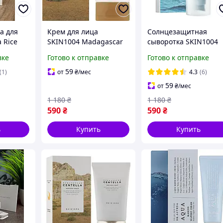
а для
Крем для лица
Солнцезащитная
 Rice
SKIN1004 Madagascar
сыворотка SKIN1004
ening
Centella Cream 75 мл с
Madagascar Centella
вке
Готово к отправке
Готово к отправке
r 40 г с
центеллой для
Hyalu-Cica Water-Fit
мидами
успокоения и
Sun Serum SPF50+
59
(1)
от
₴
/мес
4.3
(6)
восстановления кожи
PA++++ 50 мл
59
от
₴
/мес
(Корея/Corea)
1 180
₴
1 180
₴
590
₴
590
₴
ь
Купить
Купить