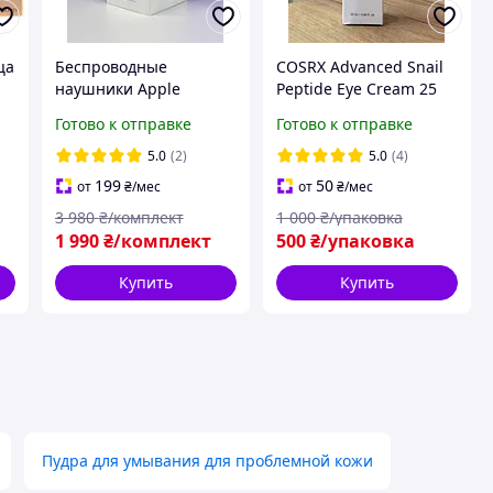
ца
Беспроводные
COSRX Advanced Snail
наушники Apple
Peptide Eye Cream 25
AirPods 4 (ANC+ENC)
мл Омолаживающий
Готово к отправке
Готово к отправке
2026 -
крем для кожи вокруг
ой
шумопоглощение,
глаз с муцином улитки
5.0
(2)
5.0
(4)
анимация, Вьетнам -
и пептидами
199
50
от
₴
/мес
от
₴
/мес
Белые/White (iOS,
3 980
₴/комплект
1 000
₴/упаковка
Android, Windows)
1 990
₴/комплект
500
₴/упаковка
Купить
Купить
Пудра для умывания для проблемной кожи