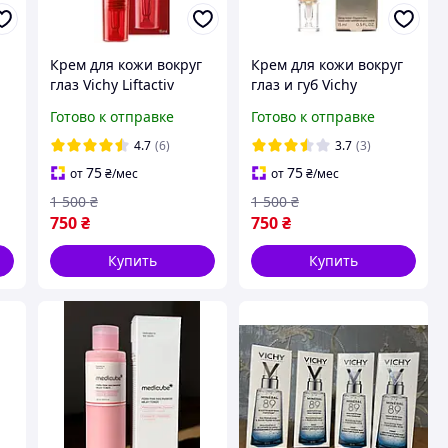
Крем для кожи вокруг
Крем для кожи вокруг
глаз Vichy Liftactiv
глаз и губ Vichy
am
Collagen Specialist 16
Neovadiol Multi-
Готово к отправке
Готово к отправке
с
Eye Care 15 мл
Corrective Eye Care 15
й
антивозрастной
мл антивозрастной с
4.7
(6)
3.7
(3)
)
против морщин
Proxylane и
75
75
от
₴
/мес
от
₴
/мес
ниацинамидом
1 500
₴
1 500
₴
750
₴
750
₴
Купить
Купить