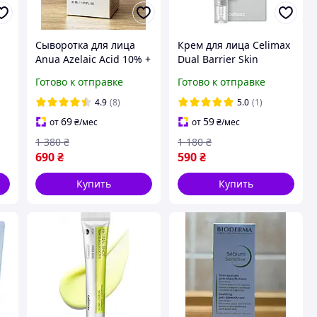
Сыворотка для лица
Крем для лица Celimax
Anua Azelaic Acid 10% +
Dual Barrier Skin
Hyaluron Serum 30 мл
Wearable Cream 50 мл
Готово к отправке
Готово к отправке
от покраснения, акне и
для сухой и
для увлажнения
чувствительной кожи
4.9
(8)
5.0
(1)
восстанавливающий
69
59
от
₴
/мес
от
₴
/мес
(grey/white)
1 380
₴
1 180
₴
690
₴
590
₴
Купить
Купить