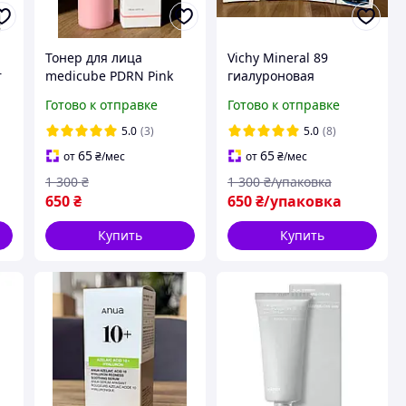
Тонер для лица
Vichy Mineral 89
r
medicube PDRN Pink
гиалуроновая
мл
Niacinamide Milky
сыворотка 50 мл -
Готово к отправке
Готово к отправке
Toner 150 мл с PDRN,
ежедневный бустер
ой
ниацинамидом и
для увлажнения,
5.0
(3)
5.0
(8)
керамидами
упругости и защиты
65
65
от
₴
/мес
от
₴
/мес
кожи
1 300
₴
1 300
₴/упаковка
650
₴
650
₴/упаковка
Купить
Купить