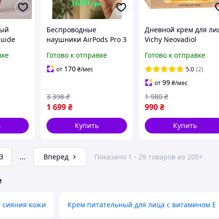
ный
Беспроводные
Дневной крем для ли
luide
наушники AirPods Pro 3
Vichy Neovadiol
00 мл
A3065 (U10) 2026 с ANC,
Magistral SPF50 50 мл
вке
Готово к отправке
Готово к отправке
ля
измерением пульса,
антивозрастной от
й кожи
Bluetooth, сенсорным
пигментации для сух
170
от
₴
/мес
5.0
(2)
управлением,
кожи
99
от
₴
/мес
прозрачный режим
3 398
₴
1 980
₴
1 699
₴
990
₴
ь
Купить
Купить
3
...
Вперед
Показано 1 - 29 товаров из 200+
е
 сияния кожи
Крем питательный для лица с витамином Е