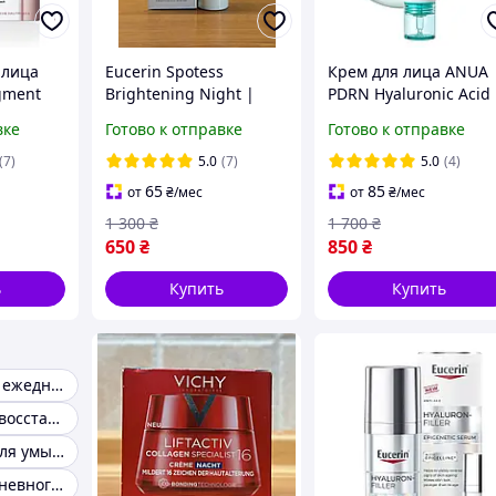
 лица
Eucerin Spotess
Крем для лица ANUA
igment
Brightening Night |
PDRN Hyaluronic Acid
мл
Ночной крем от
100 Moisturizing Cre
вке
Готово к отправке
Готово к отправке
тации с
пигментации с
60 мл увлажняющий 
Thiamidol |
PDRN и гиалуроново
(7)
5.0
(7)
5.0
(4)
кислотой
Осветление темных
кислотой (white/green
65
85
от
₴
/мес
от
₴
/мес
пятен | 50 мл
1 300
₴
1 700
₴
650
₴
850
₴
ь
Купить
Купить
Сыворотка для ежедневного ухода
Крем-гель для восстановления кожи вератин
Пенка-детокс для умывания для чувствительной кожи
Крем для ежедневного ухода