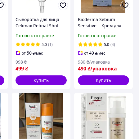
Сыворотка для лица
Bioderma Sebium
Celimax Retinal Shot
Sensitive | Крем для
Tightening Booster 15
проблемной и
Готово к отправке
Готово к отправке
й
мл с ретиналом 0.1%
чувствительной кожи с
антивозрастная
акне | Против
5.0
(1)
5.0
(4)
покраснений и
50
49
от
₴
/мес
от
₴
/мес
высыпаний | 30 мл
998
₴
980
₴/упаковка
499
₴
490
₴/упаковка
Купить
Купить