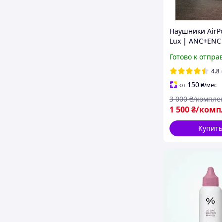
Наушники AirPo
Lux | ANC+ENC 
1562А | Type-C
Готово к отпра
Гарантия (Whit
4.8
150
от
₴
/мес
3 000
₴/компле
1 500
₴/комп
Купит