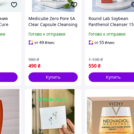
ания
Medicube Zero Pore SA
Round Lab Soybean
Cure
Clear Capsule Cleansing
Panthenol Cleanser 1
el 50 мл
Foam 120 г
мл увлажняющий
вке
Готово к отправке
Готово к отправке
й и
очищающая пенка для
очищающий гель дл
Green
сужения пор
умывания
49
55
от
₴
/мес
от
₴
/мес
980
₴
1 100
₴
490
₴
550
₴
ь
Купить
Купить