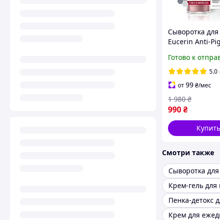
Сыворотка для
Eucerin Anti-P
Dual Serum 30 
Готово к отпра
против пигмен
Thiamidol и
5.0
гиалуроновой 
99
от
₴
/мес
1 980
₴
990
₴
Купит
Смотри также