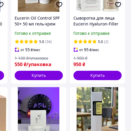
Eucerin Oil Control SPF
Сыворотка для лица
50
50+ 50 мл гель-крем
Eucerin Hyaluron-Filler
для жирной и акне-
+ Elasticity 3D Serum 30
Готово к отправке
Готово к отправке
я
сохнущей кожи с
мл от морщин и
матовым эффектом Dry
пигментации с
5.0
(34)
5.0
(2)
Touch
Thiamidol
55
95
от
₴
/мес
от
₴
/мес
1 100
₴/упаковка
1 900
₴
550
₴/упаковка
950
₴
Купить
Купить