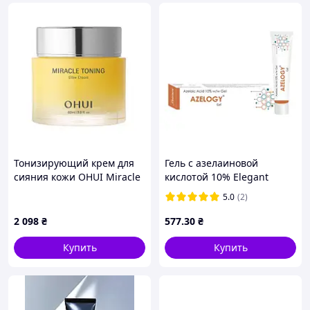
Тонизирующий крем для
Гель с азелаиновой
сияния кожи OHUI Miracle
кислотой 10% Elegant
Toning Glow Cream, 60 мл
Azelogy Gel
5.0
(2)
2 098
₴
577
.30
₴
Купить
Купить