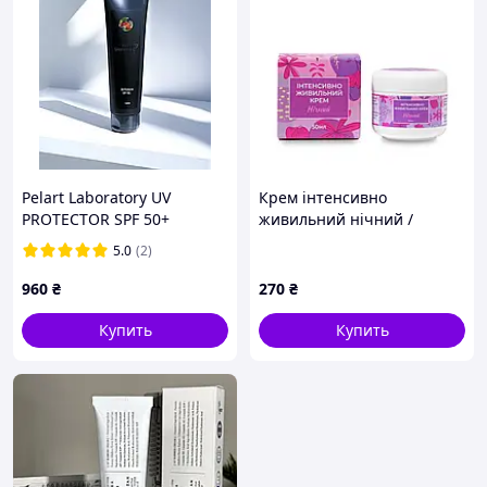
Pelart Laboratory UV
Крем інтенсивно
PROTECTOR SPF 50+
живильний нічний /
Дневной защитный крем
GREEN VISA / 50 мл
5.0
(2)
SPF 50
960
₴
270
₴
Купить
Купить