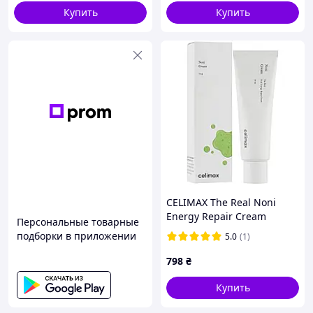
Купить
Купить
CELIMAX The Real Noni
Energy Repair Cream
Персональные товарные
Відновлюючий крем для
подборки в приложении
5.0
(1)
чутливої шкіри з ноні, 50
мл
798
₴
Купить