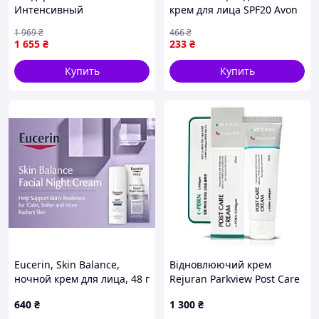
Интенсивный
крем для лица SPF20 Avon
омолаживающий крем для
Solution 50 мл
1 969
₴
466
₴
кожи вокруг глаз и губ
1 655
₴
233
₴
Sesderma Retisil, 30 мл
Купить
Купить
Eucerin, Skin Balance,
Відновлюючий крем
ночной крем для лица, 48 г
Rejuran Parkview Post Care
(1,7 унции)
Cream c-PDRN 3000 50ml
640
₴
1 300
₴