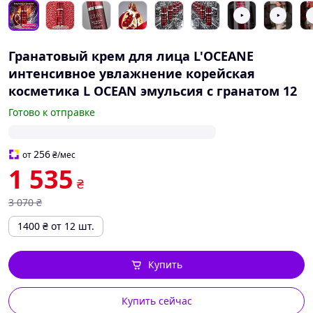
Гранатовый крем для лица L'OCEANE
интенсивное увлажнение корейская
косметика L OCEAN эмульсия с гранатом 12
Готово к отправке
256
от
₴
/мес
1 535
₴
3 070
₴
1400
₴
от 12 шт.
Купить
Купить сейчас