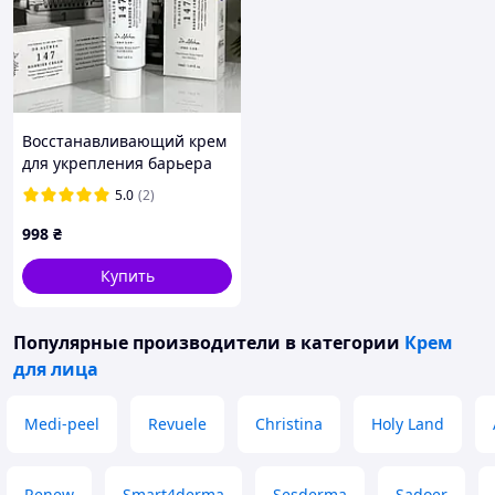
Восстанавливающий крем
для укрепления барьера
кожи Dr. Althea 147 Barrier
5.0
(2)
Cream 50 ml
998
₴
Купить
Популярные производители
в категории
Крем
для лица
Medi-peel
Revuele
Christina
Holy Land
Renew
Smart4derma
Sesderma
Sadoer