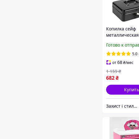
Копилка сейф
металлическая
денег и докуме
Готово к отпра
30x24x9 см че
Malatec HE100
5.0
68
от
₴
/мес
1 159
₴
682
₴
Купит
Захист і стиль — в одному магазині