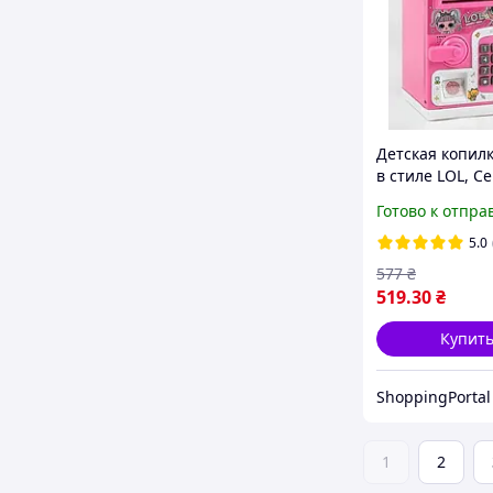
Детская копил
в стиле LOL, С
кодовым замко
Готово к отпра
отпечатком па
ЛОЛ
5.0
577
₴
519
.30
₴
Купит
ShoppingPortal
1
2