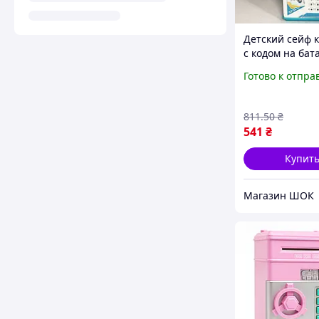
Детский сейф 
с кодом на бат
Копилка в вид
Готово к отпра
для подарка с
сканером паль
высокое качес
811
.50
₴
541
₴
Купит
Магазин ШОК