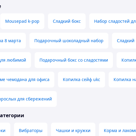
е
Mousepad k-pop
Сладкий бокс
Набор сладостей д
на 8 марта
Подарочный шоколадный набор
Сладкий
для любимой
Подарочный бокс со сладостями
Копилк
ме чемодана для офиса
Копилка сейф ukc
Копилка н
зрослых для сбережений
категории
рки
Вибраторы
Чашки и кружки
Корма и лаком