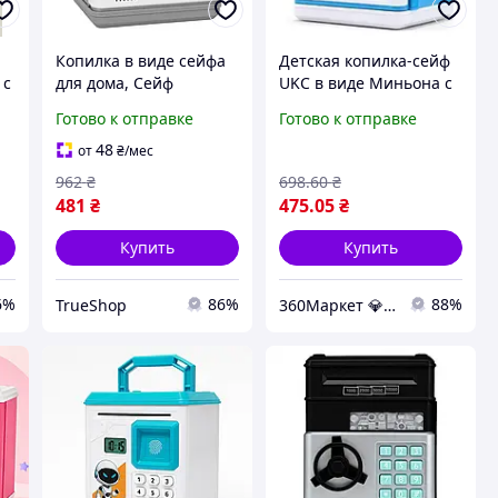
Копилка в виде сейфа
Детская копилка-сейф
 с
для дома, Сейф
UKC в виде Миньона с
а
копилка электронная
кодовым замком и
Готово к отправке
Готово к отправке
м
на подарок Машинка с
купюроприемником,
отпечатком пальца XM-
идеальный подарок
48
от
₴
/мес
16
для ребенка
962
₴
698
.60
₴
481
₴
475
.05
₴
Купить
Купить
6%
86%
88%
TrueShop
360Маркет 💎 — всё, что нужно под рукой ✅