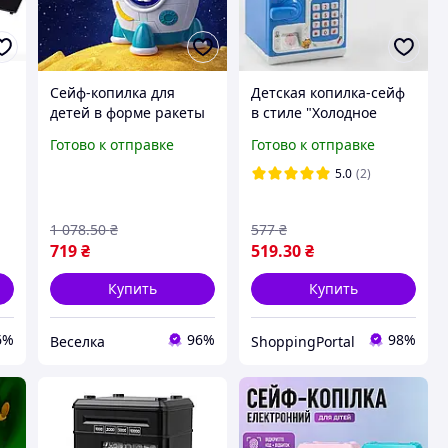
Сейф-копилка для
Детская копилка-сейф
детей в форме ракеты
в стиле "Холодное
с музыкой и светом для
сердце" Frozen, Сейф с
Готово к отправке
Готово к отправке
я
накопления 600 монет
кодовым замком и
FLAME
отпечатком пальца
5.0
(2)
Холодное сердце
Frozen
1 078
.50
₴
577
₴
719
₴
519
.30
₴
Купить
Купить
6%
96%
98%
Веселка
ShoppingPortal