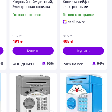
Кодовый сейф детский,
Копилка сейф с
Электронная копилка
электронными
сейф для детей,
замками, Копилка в
Готово к отправке
Готово к отправке
Копилка в виде сейфа
виде сейфа для
для подарка HN-26
подарка из пластика
41
от
₴
/мес
для детей HA-18
982
₴
816
₴
491
₴
408
₴
Купить
Купить
0%
96%
94%
ФОП ДОБРОНЕЦЬКА С.М.
-50% на все