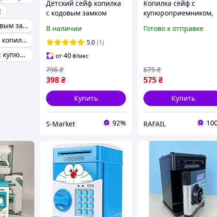
Детский сейф копилка
Копилка сейф с
к
с кодовым замком
купюроприемником,
игрушечный Копилка
Кодовые копилки
Копилка с кодовым замком
В наличии
Готово к отправке
подарок электронная с
детские, Копилка в
Оригинальные копилки для денег
купюроприемником в
виде сейфа для
5.0
(1)
виде игрушки для
подарка ZL-13
Копилка сейф с купюроприемником
40
от
₴
/мес
детей
796
₴
675
₴
398
₴
575
₴
Купить
Купить
92%
10
S-Market
RAFAIL