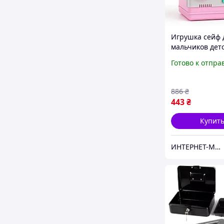
Игрушка сейф 
мальчиков дет
Копилка в вид
Готово к отпра
для подарка
Интерактивна
копилка денег 
886
₴
443
₴
Купит
ИНТЕРНЕТ-МАРАФЕТ