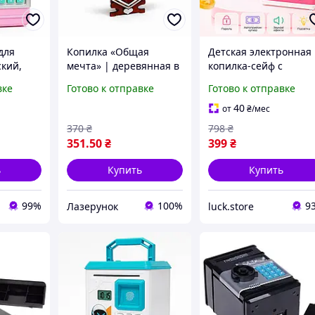
для
Копилка «Общая
Детская электронная
ский,
мечта» | деревянная в
копилка-сейф с
е сейфа
форме сердца с
кодовым замком и
вке
Готово к отправке
Готово к отправке
прозрачной акриловой
автоприемом купюр 
я
крышкой 18.5×21.5×8
Копилка. Отличный
40
от
₴
/мес
UV-97
подарок ребенку.
370
₴
798
₴
351
.50
₴
399
₴
ь
Купить
Купить
99%
100%
9
Лазерунок
luck.store