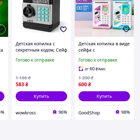
Детская копилка с
Детская копилка в виде
ка
секретным кодом, Сейф
сейфа с
копилку для детей,
купюроприёмником
Готово к отправке
Готово к отправке
Детская копилка с
для наличных денег и
подсветкой JH-84 NEW
сенсором пальца,
60
от
₴
/мес
игрушка с
1 166
₴
1 200
₴
интерактивными
583
₴
600
₴
элементами
Купить
Купить
4%
96%
98%
wowkross
GoodShop