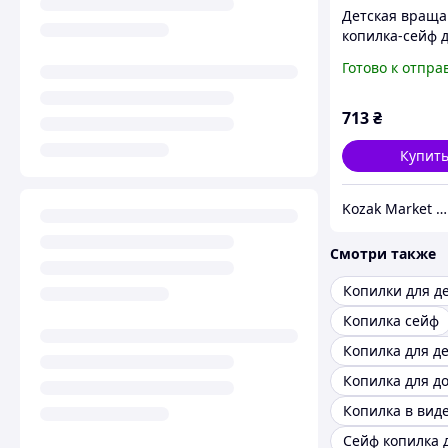
Детская вращ
копилка-сейф 
денег Military c
Готово к отпра
Box с музыкой 
военной маши
продаж
713
₴
Купит
Kozak Market - Магазин техники и аксессуаров
Смотри также
Копилки для д
Копилка сейф
Копилка для д
Копилка в вид