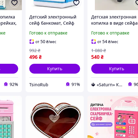
копилка
Детский электронный
Детская электронная
арейках,
сейф банкомат, Сейф
копилка в виде сейфа
е сейфа
копилка для купюр,
отпечатком пальца н
вке
Готово к отправке
Готово к отправке
Копилка в виде сейфа
батарейках с кодовы
ца YU-10
для подарка NV-39
замком банкомат
50
54
от
₴
/мес
от
₴
/мес
тво
игрушка
992
₴
1 080
₴
496
₴
540
₴
ь
Купить
Купить
92%
91%
9
TsinoRub
🔱 «Saturn» Компетентность! Качество товара! Быстрая отправка! ✅