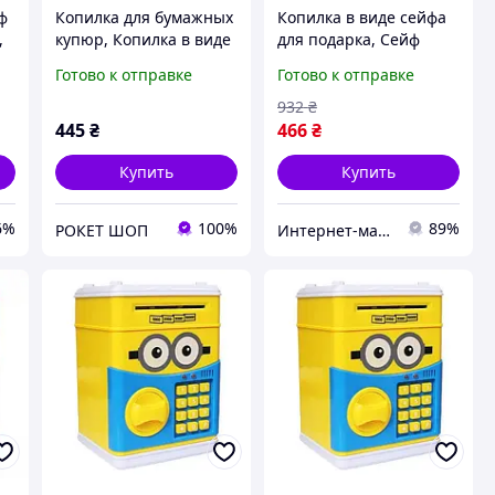
ф
Копилка для бумажных
Копилка в виде сейфа
,
купюр, Копилка в виде
для подарка, Сейф
де
сейфа для подарка,
копилка качественная
Готово к отправке
Готово к отправке
Детский детский сейф
в виде сейфа для дома
OL-47
CQ-39
932
₴
445
₴
466
₴
Купить
Купить
6%
100%
89%
РОКЕТ ШОП
Интернет-магазин 1001USEfulness