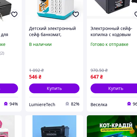
Детский электронный
Электронный сейф-
 для
сейф банкомат,
копилка с кодовым
нтов
Копилка для денег
замком черный для
вке
В наличии
Готово к отправке
рная
банка, Копилка в виде
детей для накоплени
3
сейфа для подарка FS-
денег и обучения
(2)
20
финансам FLAME
1 092
₴
970
.50
₴
546
₴
647
₴
ь
Купить
Купить
94%
82%
9
LumiereTech
Веселка