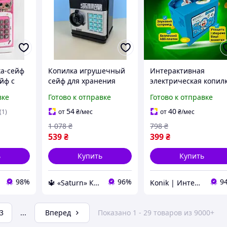
ка-сейф
Копилка игрушечный
Интерактивная
ейф с
сейф для хранения
электрическая копил
м и
денег NUMBER BANK
для детей Детская
вке
Готово к отправке
Готово к отправке
льца
электронный детский
копилка сейф для
банкомат с кодовым
монет на батарейках
54
40
(1)
от
₴
/мес
от
₴
/мес
замком
Копилка для денег
1 078
₴
798
₴
539
₴
399
₴
ь
Купить
Купить
98%
96%
9
🔱 «Saturn» Компетентность! Качество товара! Быстрая отправка! ✅
Konik | Интернет-магазин
3
...
Вперед
Показано 1 - 29 товаров из 9000+