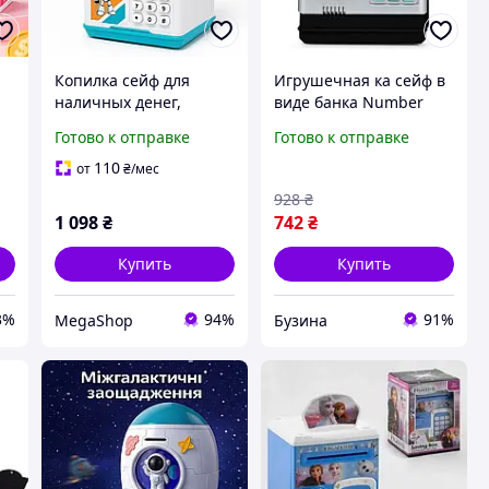
Копилка сейф для
Игрушечная ка сейф в
наличных денег,
виде банка Number
Детская копилка в виде
Bank для детей buzyna
Готово к отправке
Готово к отправке
|
сейфа Сейф
электронная на
110
от
₴
/мес
подарок PM-80
928
₴
1 098
₴
742
₴
Купить
Купить
3%
94%
91%
MegaShop
Бузина