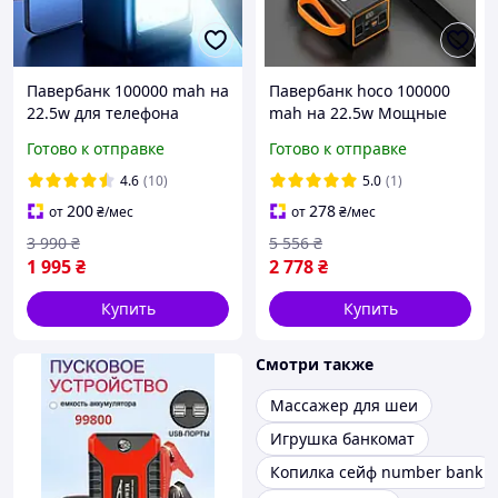
Павербанк 100000 mah на
Павербанк hoco 100000
22.5w для телефона
mah на 22.5w Мощные
Качественный повербанк
внешние аккумуляторы
Готово к отправке
Готово к отправке
с быстрой зарядкой
power bank Портативная
батареи универсальный
зарядка iphone
4.6
(10)
5.0
(1)
200
278
от
₴
/мес
от
₴
/мес
3 990
₴
5 556
₴
1 995
₴
2 778
₴
Купить
Купить
Смотри также
Массажер для шеи
Игрушка банкомат
Копилка сейф number bank