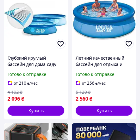
Глубокий круглый
Летний качественный
бассейн для дома саду
бассейн для отдыха и
надувной большой
забавы садовый Уличные
Готово к отправке
Готово к отправке
Детские бассейны
бассейны intex для дачи
надувные качественные
летние надувные
210
256
от
₴
/мес
от
₴
/мес
по низким
4 192
₴
5 120
₴
2 096
₴
2 560
₴
Купить
Купить