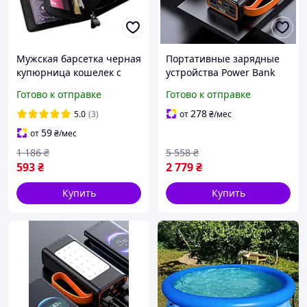
Мужская барсетка черная
Портативные зарядные
купюрница кошелек с
устройства Power Bank
качественной
100000 mah hoco для
Готово к отправке
Готово к отправке
фурнитурой бумажник из
телефона с мощным
эко кожи BAELLERRY
фонариком Мощный
278
5.0
(3)
от
₴
/мес
BUSINESS
повербанк
59
от
₴
/мес
1 186
₴
5 558
₴
593
₴
2 779
₴
Купить
Купить