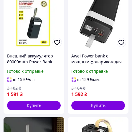
Внешний аккумулятор
Awei Power bank с
80000mAh Power Bank
мощным фонариком для
Awei Самый мощный
телефона Внешние
Готово к отправке
Готово к отправке
Повербанк быстрая
аккумуляторы
зарядка батареи
повербанки на Проме
159
159
от
₴
/мес
от
₴
/мес
универсальный
Мощный повербанк
3 182
₴
3 184
₴
1 591
₴
1 592
₴
Купить
Купить