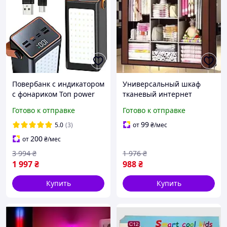
Повербанк с индикатором
Универсальный шкаф
с фонариком Топ power
тканевый интернет
bank мощный с быстрой
магазин для одежды для
Готово к отправке
Готово к отправке
зарядкой Внешний
упорядочивания вещей
аккумулятор черный
Текстильные гардеробы
99
5.0
(3)
от
₴
/мес
200
от
₴
/мес
3 994
₴
1 976
₴
1 997
₴
988
₴
Купить
Купить