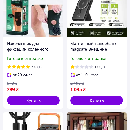
Наколенник для
Магнитный павербанк
фиксации коленного
magsafe Внешние
сустава ортопедический
аккумуляторы
Готово к отправке
Готово к отправке
Ортез на коленный
повербанки KingPower на
сустав разъемный
Проме Переносной
5.0
(1)
1.0
(1)
Суппорт колена
зарядный банк
29
110
от
₴
/мес
от
₴
/мес
578
₴
2 190
₴
289
₴
1 095
₴
Купить
Купить