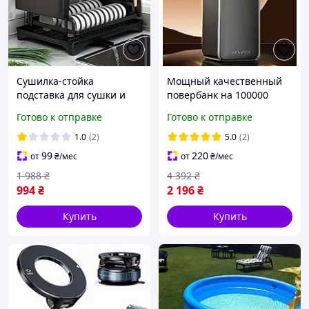
Сушилка-стойка
Мощный качественный
подставка для сушки и
повербанк на 100000
хранения посуды
22.5w с тайп си черного
Готово к отправке
Готово к отправке
двухъярусная Кухонные
Внешние аккумуляторы
сушки для посуды Сушка
повербанки на Проме
1.0
(2)
5.0
(2)
полка
99
220
от
₴
/мес
от
₴
/мес
1 988
₴
4 392
₴
994
₴
2 196
₴
Купить
Купить