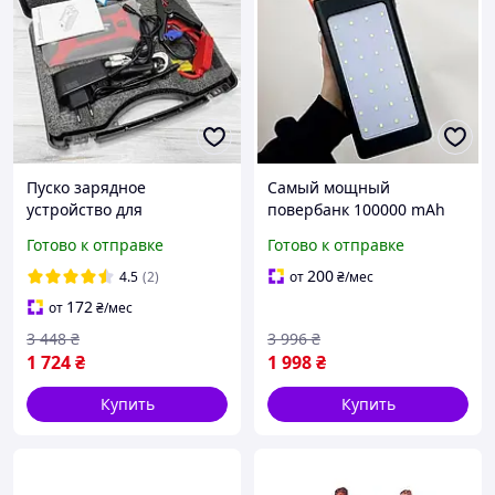
Пуско зарядное
Самый мощный
устройство для
повербанк 100000 mAh
автомобиля Бустер
Power bank usb type c
Готово к отправке
Готово к отправке
пусковой для запуска
быстрая зарядка батареи
авто Пускозарядное
Портативная зарядка
200
4.5
(2)
от
₴
/мес
устройство 600А
iphone
172
от
₴
/мес
3 448
₴
3 996
₴
1 724
₴
1 998
₴
Купить
Купить