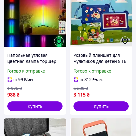
Напольная угловая
Розовый планшет для
цветная лампа торшер
мультиков для детей 8 ГБ
Rgb led lamp Геймерский
256 ГБ Детский планшет
Готово к отправке
Готово к отправке
светильник
для развития 7 дюймов
Светодиодный RGB
Smart cool
99
312
от
₴
/мес
от
₴
/мес
торшер led
1 976
₴
6 230
₴
988
₴
3 115
₴
Купить
Купить