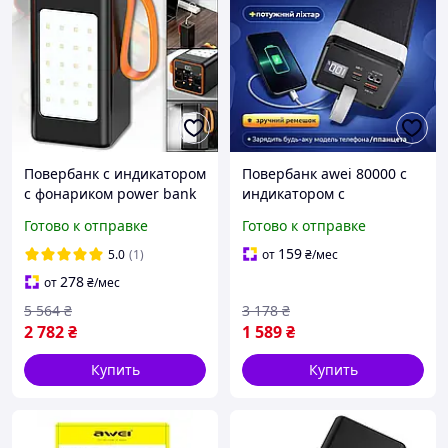
Повербанк с индикатором
Повербанк awei 80000 с
с фонариком power bank
индикатором с
hoco с тайп си Внешний
фонариком для
Готово к отправке
Готово к отправке
аккумулятор с емкостью
смартфона Портативные
100000 мАч
зарядные устройства
159
5.0
(1)
от
₴
/мес
Power Bank
278
от
₴
/мес
5 564
₴
3 178
₴
2 782
₴
1 589
₴
Купить
Купить