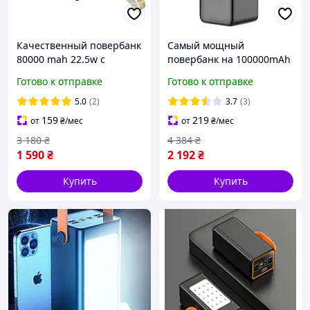
Качественный повербанк
Самый мощный
80000 mah 22.5w с
повербанк на 100000mAh
быстрой зарядкой
для смартфона айфона
Готово к отправке
Готово к отправке
батареи с фонариком
Топ power bank с быстрой
Awei powerbank с
зарядкой quick charge
5.0
(2)
3.7
(3)
дисплеем
159
219
от
₴
/мес
от
₴
/мес
3 180
₴
4 384
₴
1 590
₴
2 192
₴
Купить
Купить