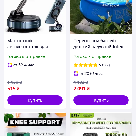
Магнитный
Переносной бассейн
автодержатель для
детский надувной Intex
телефона Автомобильный
28110 Easy Set 244х76
Готово к отправке
Готово к отправке
держатель для айфон и
круглый Уличные
андроид на лобовое
бассейны большие для
52
от
₴
/мес
5.0
(7)
стекло в авто
дачи
209
от
₴
/мес
1 030
₴
4 182
₴
515
₴
2 091
₴
Купить
Купить