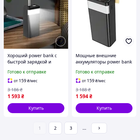
Хороший power bank с
Мощные внешние
быстрой зарядкой и
аккумуляторы power bank
фонарем мощный
22.5w быстрая зарядка
Готово к отправке
Готово к отправке
Батарея 80000 mah
Оригинальный
Портативные зарядки
повербанк для
159
159
от
₴
/мес
от
₴
/мес
аккумуляторы
путешествий черного
3 186
₴
3 188
₴
1 593
₴
1 594
₴
Купить
Купить
1
2
3
...