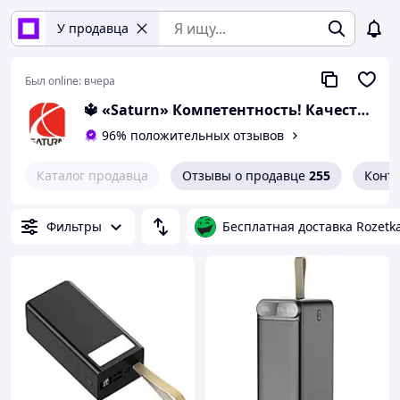
У продавца
Был online:
вчера
🔱 «Saturn» Компетентность! Качество товара! Быстрая отправка! ✅
96% положительных отзывов
Каталог продавца
Отзывы о продавце
255
Конт
Фильтры
Бесплатная доставка Rozetk