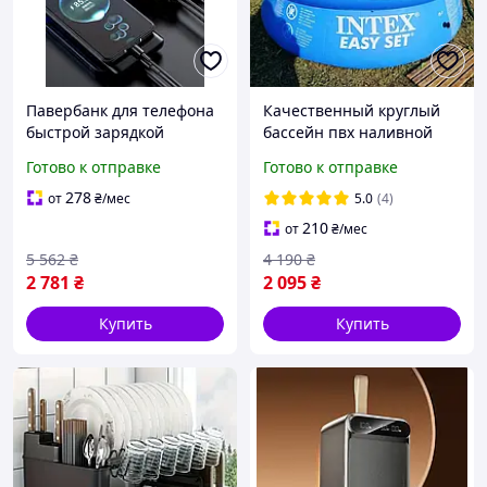
Павербанк для телефона
Качественный круглый
быстрой зарядкой
бассейн пвх наливной
Внешний аккумулятор
семейный надувной
Готово к отправке
Готово к отправке
черный Powerbank 22,5w
Голубой бассейн для
fast charge Повербанки
взрослых садовый для
278
от
₴
/мес
5.0
(4)
дома
210
от
₴
/мес
5 562
₴
4 190
₴
2 781
₴
2 095
₴
Купить
Купить