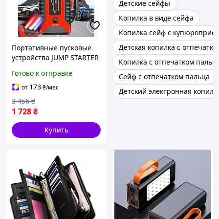
Детские сейфы
Копилка в виде сейфа
Копилка сейф с купюроприе
Детская копилка с отпечатко
Портативные пусковые
устройства JUMP STARTER
Копилка с отпечатком пальц
Пусковое для авто 12в
Готово к отправке
Сейф с отпечатком пальца
пусковой прибор для
двигателя автомобиля
173
от
₴
/мес
Детский электронная копилк
3 456
₴
1 728
₴
Купить