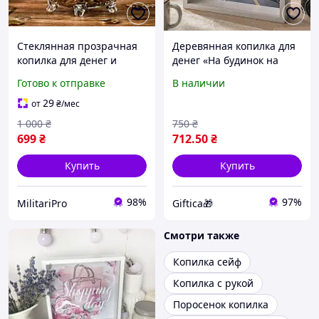
Стеклянная прозрачная
Деревянная копилка для
копилка для денег и
денег «На будинок на
монет свинка Ruhhy
колесах» 22х22 см
Готово к отправке
В наличии
Kopilka 22588 детские
настенная с принтом,
копилки для детей и дома
подарок
29
от
₴
/мес
1 000
₴
750
₴
699
₴
712
.50
₴
Купить
Купить
98%
97%
MilitariPro
Giftica🎁
Смотри также
Копилка сейф
Копилка с рукой
Поросенок копилка