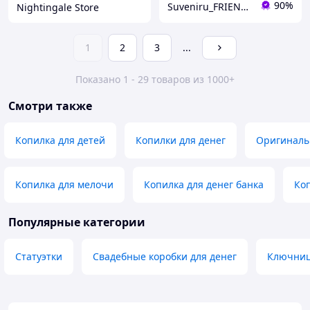
90%
Suveniru_FRIENDS
Nightingale Store
1
2
3
...
Показано 1 - 29 товаров из 1000+
Смотри также
Копилка для детей
Копилки для денег
Оригиналь
Копилка для мелочи
Копилка для денег банка
Коп
Популярные категории
Статуэтки
Свадебные коробки для денег
Ключниц