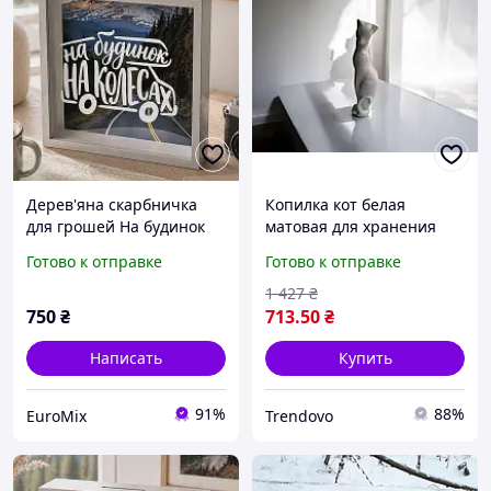
Дерев'яна скарбничка
Копилка кот белая
для грошей На будинок
матовая для хранения
на колесах
монет и мелочей
Готово к отправке
Готово к отправке
стильный декор для дома
1 427
₴
750
₴
713
.50
₴
Написать
Купить
91%
88%
EuroMix
Trendovo