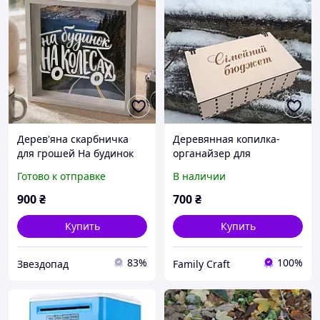
Дерев'яна скарбничка
Деревянная копилка-
для грошей На будинок
органайзер для
на колесах
планирования финансов
Готово к отправке
В наличии
«Семейный бюджет» на 7
отделений
900
₴
700
₴
персонализированная
шкатулка для дома
Купить
Купить
83%
100%
Звездопад
Family Craft