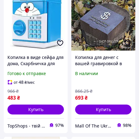
Копилка в виде сейфа для
Копилка для денег с
дома, Скарбничка для
вашей гравировкой в
монет, Детская
этом доме всегда будут
Готово к отправке
В наличии
электронная копилка
деньги
сейф с кодовым замком
48
от
₴
/мес
JX-71
966
₴
866
.25
₴
483
₴
693
₴
Купить
Купить
97%
98%
TopShops - твій інтернет магазин
Mall Of The Ukraine