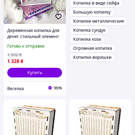
Копилка в виде сейфа
Большую копилку
Копилки металлические
Копилка сундук
Деревянная копилка для
денег стильный элемент
Копилка коза
декора для накопления
Готово к отправке
Огромная копилка
финансов в интерьере
FLAME
1 992
₴
Копилки-воришки
1 328
₴
Купить
96%
Веселка