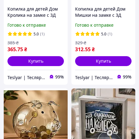
Копилка для детей Дом
Копилка для детей Дом
Кролика на замке с 3Д
Мишки на замке с 3Д
значками эко пластик
значками эко пластик
Готово к отправке
Готово к отправке
14х24,5х18 см голубовато-
14х24,5х18 см голубая
белая
5.0
(1)
5.0
(1)
385
₴
329
₴
365
.75
₴
312
.55
₴
Купить
Купить
99%
99%
Teslyar | Тесляр | Всё для дома | Подарки | Опт
Teslyar | Тесляр | Всё для дома | Подарки | Опт