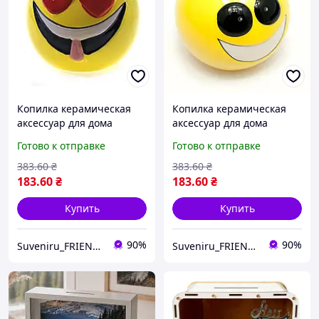
Копилка керамическая
Копилка керамическая
аксессуар для дома
аксессуар для дома
круглая d 9 см смайл
диаметр 9 см смайл декор
Готово к отправке
Готово к отправке
domdecor декор для
интерьера подарок для
интерьера и подарка
детей и взрослых
383
.60
₴
383
.60
₴
стильный
183
.60
₴
183
.60
₴
Купить
Купить
90%
90%
Suveniru_FRIENDS
Suveniru_FRIENDS