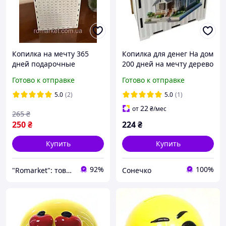
Копилка на мечту 365
Копилка для денег На дом
дней подарочные
200 дней на мечту дерево
копилки деревянная
размер 17х15х9 см SUNNY
Готово к отправке
Готово к отправке
копилка для дома копилка
для детей календарь
5.0
(2)
5.0
(1)
копилка
22
от
₴
/мес
265
₴
250
₴
224
₴
Купить
Купить
92%
100%
"Romarket": товары для домашнего уюта!
Сонечко