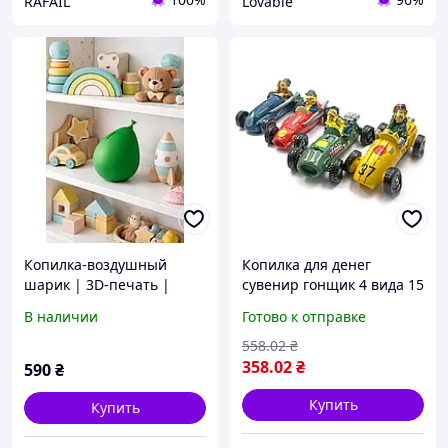
RAFAIL
Lovable
Копилка-воздушный
Копилка для денег
шарик | 3D-печать |
сувенир гонщик 4 вида 15
Декор для дома и офиса
5х9х7 см prom для детей
В наличии
Готово к отправке
и интерьера
универсальная для дома
558
.02
₴
358
.02
₴
590
₴
Купить
Купить