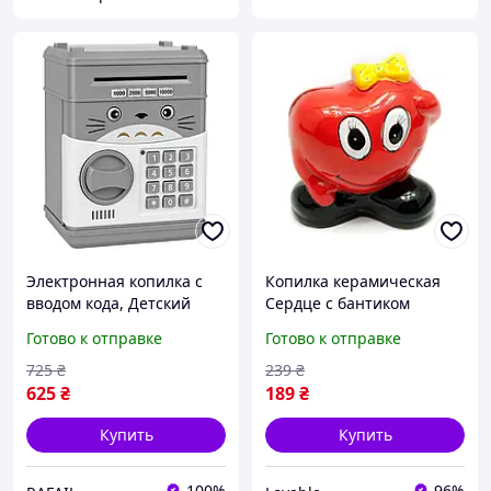
Электронная копилка с
Копилка керамическая
вводом кода, Детский
Сердце с бантиком
сейф с кодовым замком,
(копилка для денег)
Готово к отправке
Готово к отправке
Копилка в виде сейфа для
9.5х10х7 см, декор для
дома SG-65
дома и интерьера
725
₴
239
₴
625
₴
189
₴
Купить
Купить
100%
96%