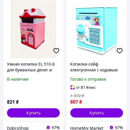
Умная копилка EL 510-8
Копилка-сейф
для бумажных денег и
электронная с кодовым
монет, 44KP0477E3
замком для дома 19 х 13 х
В наличии
Готово к отправке
13 см Пластик HM-15276
81
от
₴
/мес
1 372
₴
821
₴
807
₴
Купить
Купить
97%
97%
DobroShop
HomeMix Market