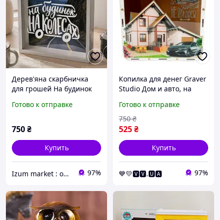
Дерев'яна скарбничка
Копилка для денег Graver
для грошей На будинок
Studio Дом и авто, на
на колесах
шурупах, на 365 дней
Готово к отправке
Готово к отправке
(10309)
750
₴
750
₴
525
₴
Купить
Купить
97%
97%
Izum market : оригінальні подарунки | декор і дизайн
💙💛🆅🆅.🆄🅰