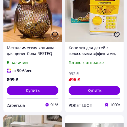
Металлическая копилка
Копилка для детей с
для денег Сова RESTEQ
голосовыми эффектами,
103х136 мм. Копилка
Копилка в виде сейфа для
В наличии
Готово к отправке
Совушка металл.
дома Сейф копилку детей
Декоративная копилка
NU-80
90
от
₴
/мес
992
₴
Товары для дома
899
₴
496
₴
Купить
Купить
91%
100%
Zaberi.ua
РОКЕТ ШОП