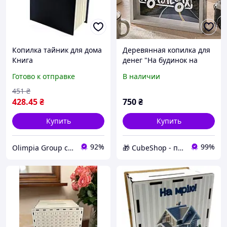
Копилка тайник для дома
Деревянная копилка для
Книга
денег "На будинок на
колесах"
Готово к отправке
В наличии
451
₴
428
.45
₴
750
₴
Купить
Купить
92%
99%
Olimpia Group сувениры и бижутерия оптом
🎁 CubeShop - подарки и подарочная упаковка