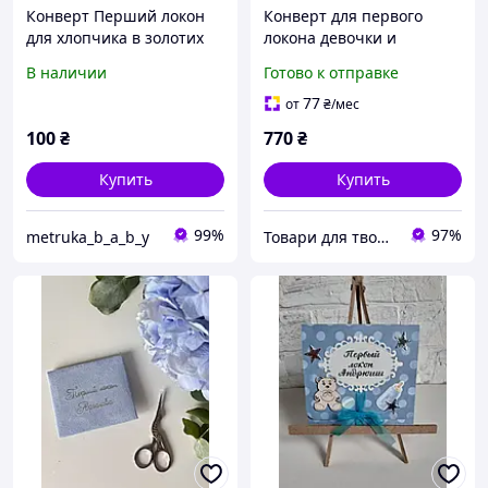
Конверт Перший локон
Конверт для первого
для хлопчика в золотих
локона девочки и
тонах "Золотий ведмедик"
ножницы
В наличии
Готово к отправке
77
от
₴
/мес
100
₴
770
₴
Купить
Купить
99%
97%
metruka_b_a_b_y
Товари для творчості та скрапбукінгу "Shine art"