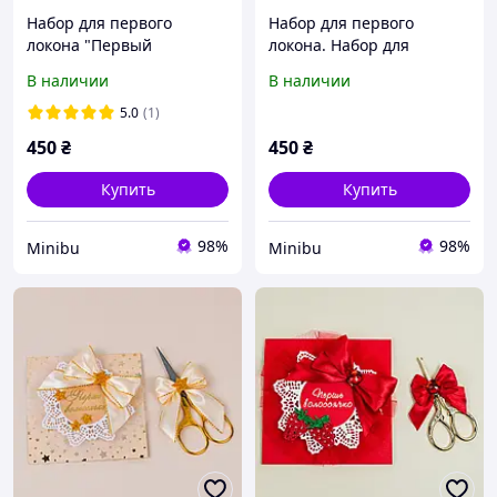
Набор для первого
Набор для первого
локона "Первый
локона. Набор для
праздник"
первых пострижен
В наличии
В наличии
Сирень для девочки
5.0
(1)
450
₴
450
₴
Купить
Купить
98%
98%
Minibu
Minibu