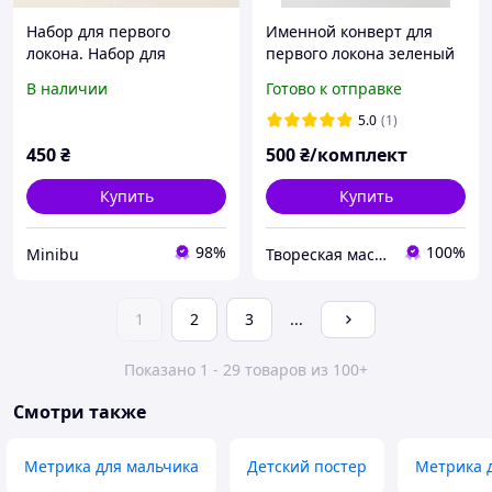
Набор для первого
Именной конверт для
локона. Набор для
первого локона зеленый
первых пострижен для
с ножницами
В наличии
Готово к отправке
девочки "Корона"
5.0
(1)
450
₴
500
₴/комплект
Купить
Купить
98%
100%
Minibu
Твореская мастерская "JulArts"
1
2
3
...
Показано 1 - 29 товаров из 100+
Смотри также
Метрика для мальчика
Детский постер
Метрика 