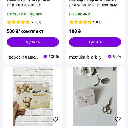
первого локона с
для хлопчика в ніжному
ножницами (золото)
блакитному кольорі
Готово к отправке
В наличии
"Зайчик з кульками"
5.0
(3)
5.0
(1)
500
₴/комплект
100
₴
Купить
Купить
100%
99%
Твореская мастерская "JulArts"
metruka_b_a_b_y