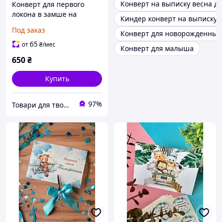
Конверт на выписку весна д
Конверт для первого
локона в замше на
Киндер конверт на выписку
магнитной застежке
Под заказ
Конверт для новорожденных
65
от
₴
/мес
Конверт для малыша
650
₴
Купить
97%
Товари для творчості та скрапбукінгу "Shine art"