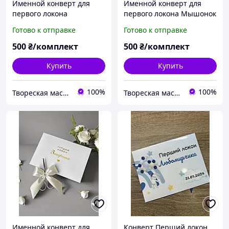
Именной конверт для
Именной конверт для
первого локона
первого локона Мышонок
Медвежонок девочка с
с ножницами
Готово к отправке
Готово к отправке
ножницами
500
₴/комплект
500
₴/комплект
Купить
Купить
100%
100%
Твореская мастерская "JulArts"
Твореская мастерская "JulArts"
Именной конверт для
Конверт Перший локон