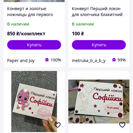
Конверт и золотые
Конверт Перший локон
ножницы для первого
для хлопчика блакитний
локона "Мишка на шаре"
11 см на 14 см "Зайчик з
В наличии
В наличии
кульками"
850
₴/комплект
100
₴
Купить
Купить
100%
99%
Paper and Joy
metruka_b_a_b_y