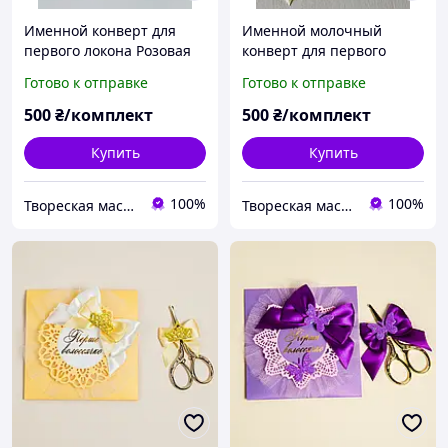
Именной конверт для
Именной молочный
первого локона Розовая
конверт для первого
Пудра серебро с
локона с ножницами
Готово к отправке
Готово к отправке
ножницами
(золото)
500
₴/комплект
500
₴/комплект
Купить
Купить
100%
100%
Твореская мастерская "JulArts"
Твореская мастерская "JulArts"