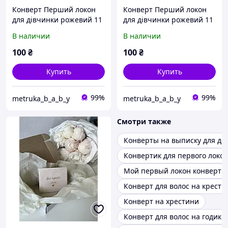
Конверт Перший локон
Конверт Перший локон
для дівчинки рожевий 11
для дівчинки рожевий 11
см на 14 см "Дракончик"
см на 14 см "Зайчик з
В наличии
В наличии
кулькою"
100
₴
100
₴
Купить
Купить
99%
99%
metruka_b_a_b_y
metruka_b_a_b_y
Смотри также
Конверты на выписку для де
Конвертик для первого локо
Мой первый локон конверт
Конверт для волос на крест
Конверт на хрестини
Конверт для волос на годик