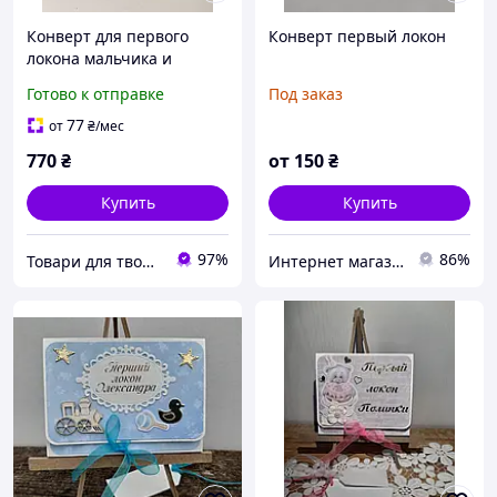
Конверт для первого
Конверт первый локон
локона мальчика и
ножницы
Готово к отправке
Под заказ
77
от
₴
/мес
770
₴
от
150
₴
Купить
Купить
97%
86%
Товари для творчості та скрапбукінгу "Shine art"
Интернет магазин "Decor Land власне виробництво"