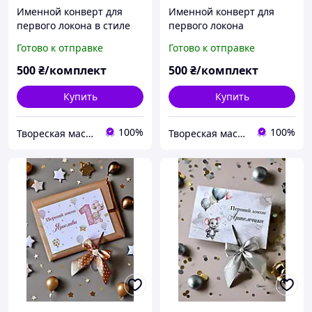
Именной конверт для
Именной конверт для
первого локона в стиле
первого локона
Baby Boss Girl Девочка
Медвежонок с
Готово к отправке
Готово к отправке
Босс с ножницами
ножницами
500
₴/комплект
500
₴/комплект
Купить
Купить
100%
100%
Твореская мастерская "JulArts"
Твореская мастерская "JulArts"