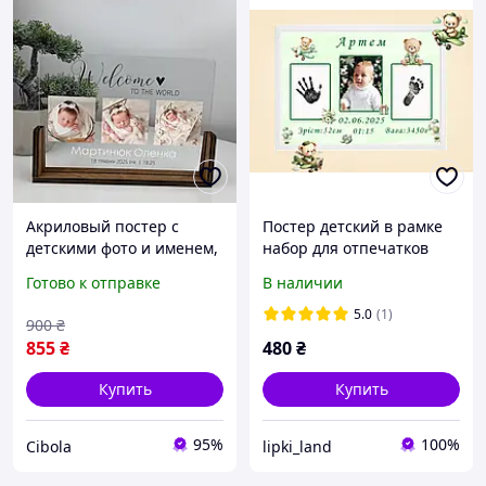
Акриловый постер с
Постер детский в рамке
детскими фото и именем,
набор для отпечатков
печать фото на акриле,
ручек и ножек 1 штамп
Готово к отправке
В наличии
именная табличка с
фотографиями ребенка
5.0
(1)
900
₴
(KI-0151_7A)
855
₴
480
₴
Купить
Купить
95%
100%
Cibola
lipki_land