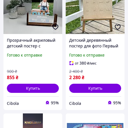
Прозрачный акриловый
Детский деревянный
детский постер с
постер для фото Первый
метрикой малыша,
год жизни, большая
Готово к отправке
Готово к отправке
именная табличка с фото
именная табличка из
и именем ребенка
дерева под фото ребенка
380
от
₴
/мес
(KI-0156_7A)
900
₴
2 400
₴
855
₴
2 280
₴
Купить
Купить
95%
95%
Cibola
Cibola