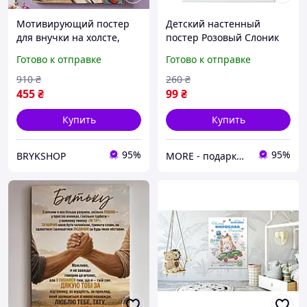
Мотивирующий постер
Детский настенный
для внучки на холсте,
постер Розовый Слоник
стильный настенный
Готово к отправке
Готово к отправке
декор для детской
комнаты, картина в
910
₴
260
₴
подарок для внучки
455
₴
99
₴
Купить
Купить
95%
95%
BRYKSHOP
MORE - подарки, товары для еды с собой