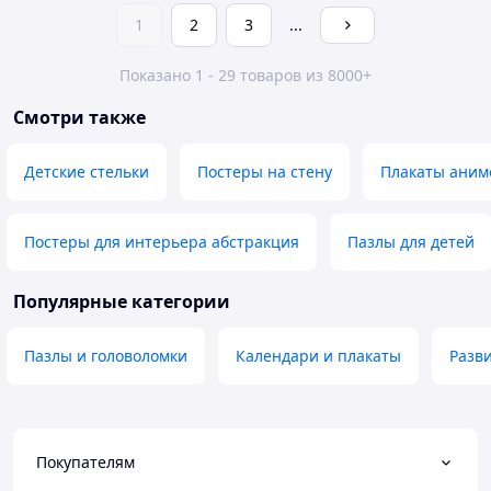
1
2
3
...
Показано 1 - 29 товаров из 8000+
Смотри также
Детские стельки
Постеры на стену
Плакаты аним
Постеры для интерьера абстракция
Пазлы для детей
Популярные категории
Пазлы и головоломки
Календари и плакаты
Разв
Покупателям