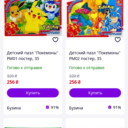
Детский пазл "Покемоны"
Детский пазл "Покемоны"
PM01 постер, 35
PM02 постер, 35
элементов buzyna
элементов buzyna
Готово к отправке
Готово к отправке
320
₴
320
₴
256
₴
256
₴
Купить
Купить
91%
91%
Бузина
Бузина