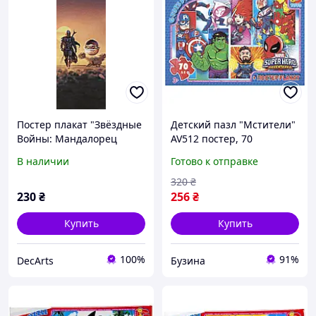
Постер плакат "Звёздные
Детский пазл "Мстители"
Войны: Мандалорец
AV512 постер, 70
(Детские Сумерки) / Star
элементов buzyna
В наличии
Готово к отправке
Wars: The Mandalorian
(The Child Dusk)"
320
₴
230
₴
256
₴
Купить
Купить
100%
91%
DecArts
Бузина