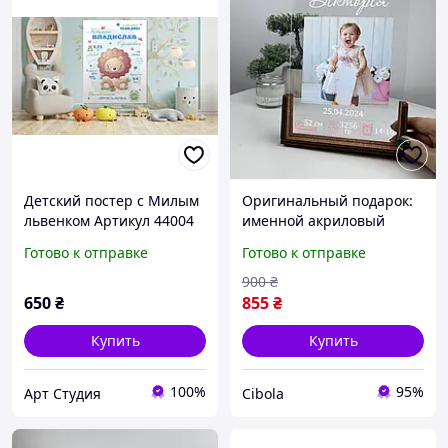
Детский постер с Милым
Оригинальный подарок:
львенком Артикул 44004
именной акриловый
постер с метрикой
Готово к отправке
Готово к отправке
ребенка, печать детского
фото на акриле
900
₴
650
₴
855
₴
Купить
Купить
100%
95%
Арт Студия
Cibola