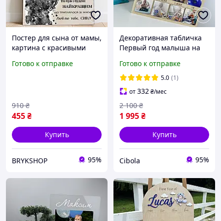
Постер для сына от мамы,
Декоративная табличка
картина с красивыми
Первый год малыша на
словами, постер на
12 фото, настенный декор
Готово к отправке
Готово к отправке
холсте с принтом
с фото ребенка первого
года детский постер (KI-
5.0
(1)
0110_7A)
332
от
₴
/мес
910
₴
2 100
₴
455
₴
1 995
₴
Купить
Купить
95%
95%
BRYKSHOP
Cibola