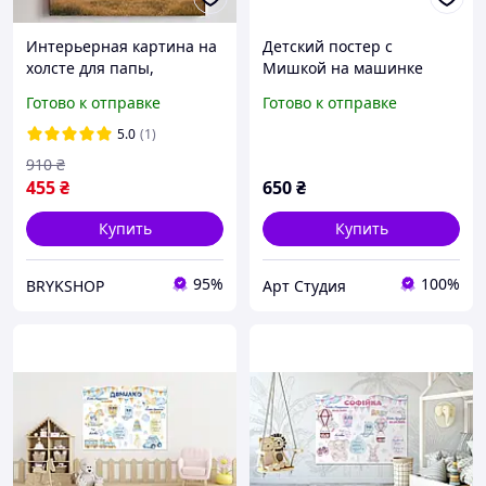
Интерьерная картина на
Детский постер с
холсте для папы,
Мишкой на машинке
эмоциональный подарок
Артикул 44008
Готово к отправке
Готово к отправке
от сына для отца, постер
со словами
5.0
(1)
благодарности для папы
910
₴
455
₴
650
₴
Купить
Купить
95%
100%
BRYKSHOP
Арт Студия