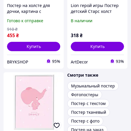
Постер на холсте для
Lion герой игры Постер
дочки, картина с
детский Старс холст
надписью-пожеланием,
Мелкий герой
Готово к отправке
В наличии
детские подарочные
Легендарный боец класса
постеры
Скрытный убийца холст
910
₴
Картина
455
₴
318
₴
Купить
Купить
95%
93%
BRYKSHOP
ArtDecor
Смотри также
Музыкальный постер
Фотопостеры
Постер с текстом
Постер тканевый
Постер с фото
Постер на заказ