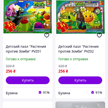
Детский пазл "Растения
Детский пазл "Растения
против Зомби" PVZ01
против Зомби" PVZ02
постер, 35 элементов
постер, 35 элементов
Готово к отправке
Готово к отправке
buzyna
buzyna
320
₴
320
₴
256
₴
256
₴
Купить
Купить
91%
91%
Бузина
Бузина