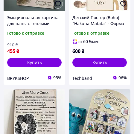
Эмоциональная картина
Детский Постер (Boho)
для папы с тёплыми
"Hakuna Matata" - Формат
словами благодарности,
A4
Готово к отправке
Готово к отправке
подарок от сына отцу на
праздник, интерьерный
60
от
₴
/мес
910
₴
постер на холсте
455
₴
600
₴
Купить
Купить
95%
96%
BRYKSHOP
Techband