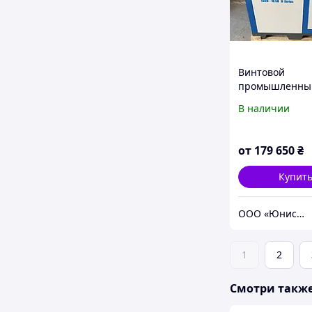
Винтовой
промышленны
компрессор Ro
В наличии
LGCD 18,5D
от
179 650
₴
Купит
ООО «Юнисол Украина» - ЮНИСОЛ
1
2
Смотри такж