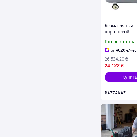
Безмасляный
поршневой
компрессор ma
Готово к отпра
mof1680 3 мот
ресивер 120 л
4020
от
₴
/мес
давление 8 бар
26 534
.20
₴
стоматологии 
24 122
₴
производства
Купит
RAZZAKAZ