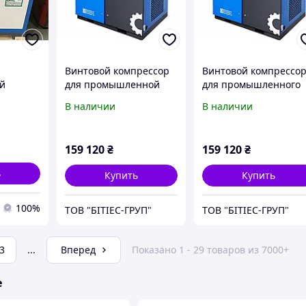
Винтовой компрессор
Винтовой компрессо
й
для промышленной
для промышленного
torcomp
покрасочной линии AT-
пневмоинструмента
В наличии
В наличии
30A 8 бар, 3,6 м³/мин
AT-30A 10 бар, 3,0 м³/
мин
159 120
₴
159 120
₴
ь
Купить
Купить
100%
ТОВ "БІТІЕС-ГРУП"
ТОВ "БІТІЕС-ГРУП"
3
...
Вперед
Показано 1 - 29 товаров из 7000+
е