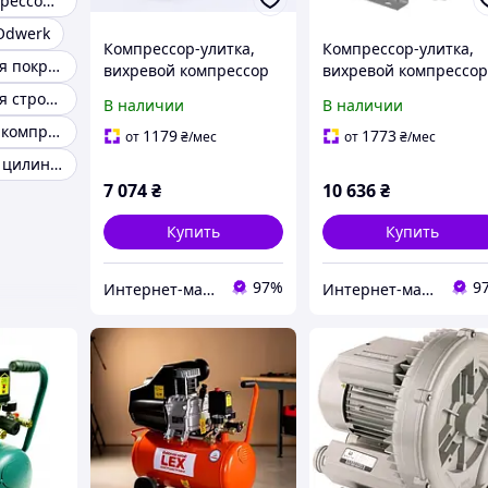
Винтовой компрессор 5 квт
Odwerk
Компрессор-улитка,
Компрессор-улитка,
Компрессор для покрасочных работ
вихревой компрессор
вихревой компрессо
для пруда,
для пруда,
Компрессор для строительства
В наличии
В наличии
промышленного
промышленного
Строительный компрессор
рыбоводства SunSun
рыбоводства SunSun
1179
1773
от
₴
/мес
от
₴
/мес
HG-250C (580 л/мин)
HG-550C (1430 л/мин)
Компрессор 3х цилиндровый
7 074
₴
10 636
₴
Купить
Купить
97%
9
Интернет-магазин аквариумистики "Катран"
Интернет-магазин аквариумистики "Катран"