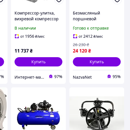
Компрессор-улитка,
Безмасляный
р
вихревой компрессор
поршневой
для пруда,
компрессор Маст
В наличии
Готово к отправке
промышленного
MOF1680 120L 4500 Вт
рыбоводства SunSun
762 л/мин 8 бар для
1956
2412
от
₴
/мес
от
₴
/мес
HG-750C2 (1800 л/мин)
промышленного
26 230
₴
использования
11 737
₴
24 120
₴
Купить
Купить
7%
97%
95%
Интернет-магазин аквариумистики "Катран"
NazvaNet