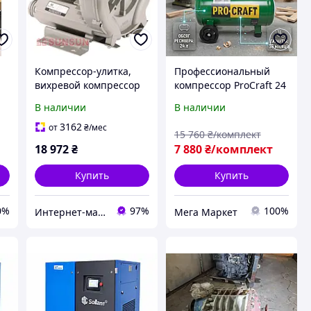
Компрессор-улитка,
Профессиональный
вихревой компрессор
компрессор ProCraft 24
для пруда,
л. Воздушный
В наличии
В наличии
:
промышленного
компрессор для дома
рыбоводства SunSun
Бытовой компрессор
3162
от
₴
/мес
15 760
₴/комплект
HG-1500C (3500 л/мин)
Компрессор для
18 972
₴
7 880
₴/комплект
покраски автомобилей
Купить
Купить
0%
97%
100%
Интернет-магазин аквариумистики "Катран"
Мега Маркет