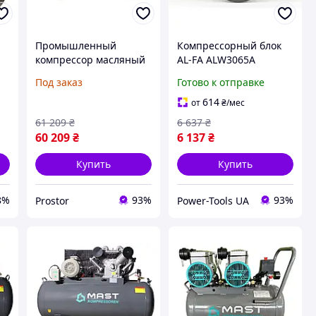
Промышленный
Компрессорный блок
компрессор масляный
AL-FA ALW3065A
Kraft&Dele KD4062 500
оптимален для
Под заказ
Готово к отправке
л 3 цилиндра 400В
промышленных
воздушный агрегат для
компрессоров
614
от
₴
/мес
СТО
61 209
₴
6 637
₴
60 209
₴
6 137
₴
Купить
Купить
8%
93%
93%
Prostor
Power-Tools UA