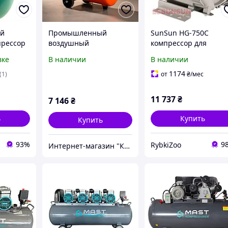
й
Промышленный
SunSun HG-750C
прессор
воздушный
компрессор для
компрессор 24L LEX
промышленного
вке
В наличии
В наличии
(Польша), Безмасляный
рыбоводства и
я дома
поршневой
магазинов
1174
(1)
от
₴
/мес
асляный
компрессор,
ром
Компрессор
11 737
₴
7 146
₴
поршневой, XXK
ь
Купить
Купить
93%
9
RybkiZoo
Интернет-магазин "КАРАПУЗИК"