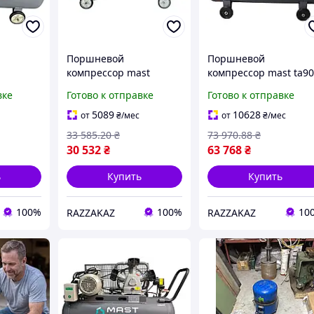
Поршневой
Поршневой
компрессор mast
компрессор mast ta9
st
mof1680 4х1500 вт
500л 400в 12 5 бар дл
вке
Готово к отправке
Готово к отправке
ора
безмасляный ресивер
профессиональной
160 л для сжатого
эксплуатации
5089
10628
от
₴
/мес
от
₴
/мес
 для
воздуха
33 585
.20
₴
73 970
.88
₴
и
30 532
₴
63 768
₴
ь
Купить
Купить
100%
100%
10
RAZZAKAZ
RAZZAKAZ