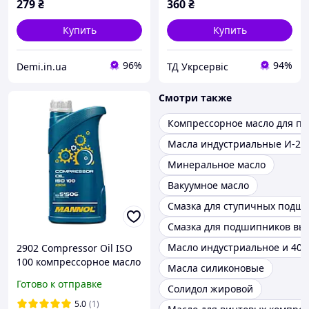
279
₴
360
₴
Купить
Купить
96%
94%
Demi.in.ua
ТД Укрсервіс
Смотри также
Компрессорное масло для п
Масла индустриальные И-20
Минеральное масло
Вакуумное масло
Смазка для ступичных подш
Смазка для подшипников вы
Масло индустриальное и 40
2902 Compressor Oil ISO
100 компрессорное масло
Масла силиконовые
(1л) Mannol
Готово к отправке
Солидол жировой
5.0
(1)