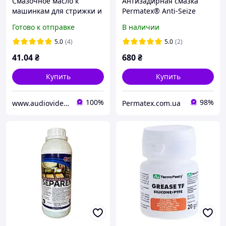
Смазочное масло к
Антизадирная смазка
машинкам для стрижки и
Permatex® Anti-Seize
триммерам, 30 мл
Lubricant (236 мл) - аналог
Готово к отправке
В наличии
Loctite Anti-Seize
5.0
(4)
5.0
(2)
41
.04
₴
680
₴
Купить
Купить
100%
98%
www.audiovideomag.com.ua
Permatex.com.ua