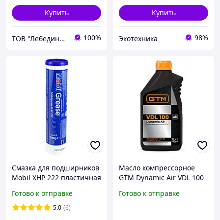
Купить
Купить
100%
98%
ТОВ "Лебединський нафтомаслозавод"
Экотехника
Смазка для подширников
Масло компрессорное
Mobil XHP 222 пластичная
GTM Dynamic Air VDL 100
литиевая синяя 390 г
(ISO 100) 1 л
Готово к отправке
Готово к отправке
(153553)
5.0
(6)