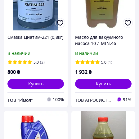
Смазка Циатим-221 (0,8кг)
Масло для вакуумного
насоса 10 л MIN.46
В наличии
В наличии
5.0
(2)
5.0
(1)
800
₴
1 932
₴
Купить
Купить
100%
91%
ТОВ "Рімол"
ТОВ АГРОСИСТЕМА ЛТД