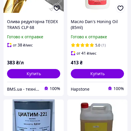
Олива редукторна TEDEX
Масло Dan's Honing Oil
TRANS CLP 68
(85ml)
Готово к отправке
Готово к отправке
38
от
₴
/мес
5.0
(1)
41
от
₴
/мес
383
₴/л
413
₴
Купить
Купить
100%
100%
BMS.ua - техніка для стяжки
Hapstone