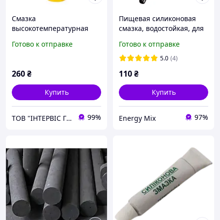
Смазка
Пищевая силиконовая
высокотемпературная
смазка, водостойкая, для
для подшипников VIRA
кофе машин, запорной
Готово к отправке
Готово к отправке
LITHIUM EP-2 400ml
арматуры, техники 10г.
(коричневая)
5.0
(4)
260
₴
110
₴
Купить
Купить
99%
97%
ТОВ "ІНТЕРВІС ГРУП"
Energy Mix