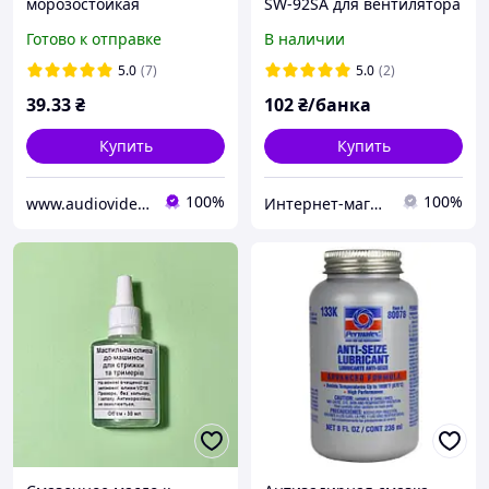
морозостойкая
SW-92SA для вентилятора
антифрикционная,
подшипников
Готово к отправке
В наличии
баночка 30 г
шестеренок принтера
клавиатуры
5.0
(7)
5.0
(2)
39
.33
₴
102
₴/банка
Купить
Купить
100%
100%
www.audiovideomag.com.ua
Интернет-магазин SeMMarket