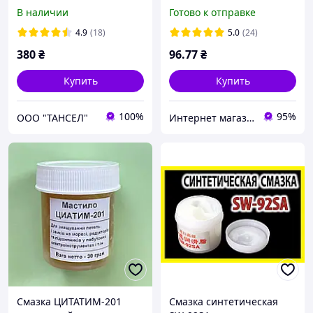
ATOX (картуш 400 г)
синяя
В наличии
Готово к отправке
4.9
(18)
5.0
(24)
380
₴
96
.77
₴
Купить
Купить
100%
95%
ООО "ТАНСЕЛ"
Интернет магазин "Детали". Запчасти для электро и бензоинструмента
Смазка ЦИТАТИМ-201
Смазка синтетическая