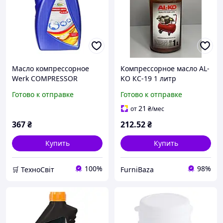
Масло компрессорное
Компрессорное масло AL-
Werk COMPRESSOR
KO КС-19 1 литр
SEMISYNT ISO VG100, 1л
минеральное с
Готово к отправке
Готово к отправке
противоизносными
свойствами для защиты и
21
от
₴
/мес
смазки компрессорных
367
₴
212
.52
₴
установок
Купить
Купить
100%
98%
🛒 ТехноСвіт
FurniBaza