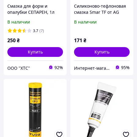
Смазка для форм и
Силиконово-тефлоновая
опалубки СЕПАРЕН, 1л
смазка Smar TF от AG
TermoPasty 20 грамм
В наличии
В наличии
3.7
(7)
250
₴
171
₴
Купить
Купить
92%
95%
ООО "ХТС"
Интернет-магазин "RADIOMART"