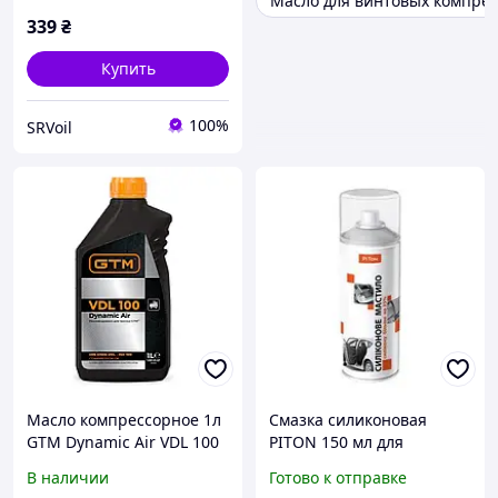
Масло для винтовых компре
339
₴
Купить
100%
SRVoil
Масло компрессорное 1л
Смазка силиконовая
GTM Dynamic Air VDL 100
PITON 150 мл для
автомобилей и быта
В наличии
Готово к отправке