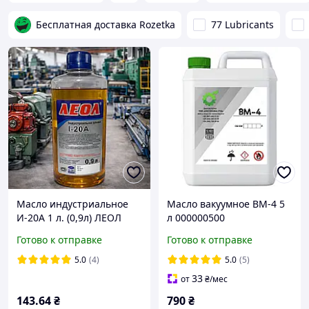
Бесплатная доставка Rozetka
77 Lubricants
Масло индустриальное
Масло вакуумное ВМ-4 5
И-20А 1 л. (0,9л) ЛЕОЛ
л 000000500
Готово к отправке
Готово к отправке
5.0
(4)
5.0
(5)
33
от
₴
/мес
143
.64
₴
790
₴