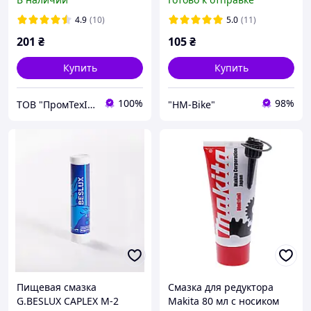
подшипников, 25 г SW-
92SA
4.9
(10)
5.0
(11)
201
₴
105
₴
Купить
Купить
100%
98%
ТОВ "ПромТехІмпорт+"
"HM-Bike"
Пищевая смазка
Смазка для редуктора
G.BESLUX CAPLEX M-2
Makita 80 мл с носиком