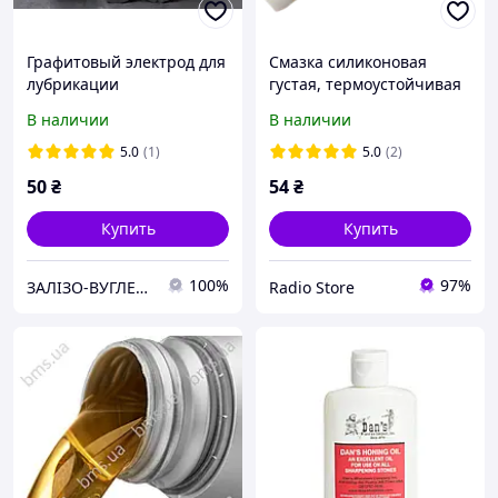
Графитовый электрод для
Смазка силиконовая
лубрикации
густая, термоустойчивая
10мл.
В наличии
В наличии
5.0
(1)
5.0
(2)
50
₴
54
₴
Купить
Купить
100%
97%
ЗАЛІЗО-ВУГЛЕЦЬ, ТОВ
Radio Store