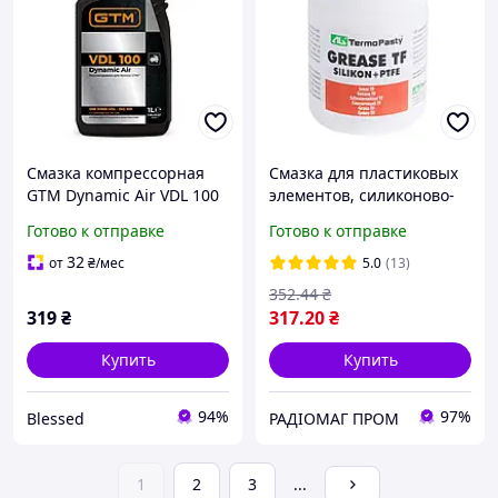
Смазка компрессорная
Смазка для пластиковых
GTM Dynamic Air VDL 100
элементов, силиконово-
1 л.
тефлоновая, 60г (SMAR-
Готово к отправке
Готово к отправке
TF-60) (ART.AGT-066) AG
TermoPasty
32
от
₴
/мес
5.0
(13)
352
.44
₴
319
₴
317
.20
₴
Купить
Купить
94%
97%
Blessed
РАДІОМАГ ПРОМ
1
2
3
...