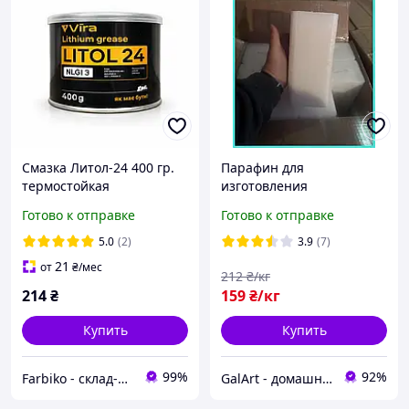
Смазка Литол-24 400 гр.
Парафин для
термостойкая
изготовления
свечей,Парафин
Готово к отправке
Готово к отправке
очищенный,Парафин
пищевой П2 для окопных
5.0
(2)
3.9
(7)
и обычных свечей GA1
21
от
₴
/мес
212
₴/кг
214
₴
159
₴/кг
Купить
Купить
99%
92%
Farbiko - склад-магазин стройматериалов
GalArt - домашний уют