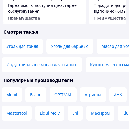
Гарна якість, доступна ціна, гарне
Підходить для ро
обслуговування.
відпочинок біль
Преимущества
Преимущества
Якість, ціна.
Все
Недостатки
Смотри также
Невиявив
Уголь для гриля
Уголь для барбекю
Масло для хо
Индустриальное масло для станков
Купить масла и см
Популярные производители
Mobil
Brand
OPTIMAL
Агринол
AHK
Mastertool
Liqui Moly
Eni
МасПром
Klu