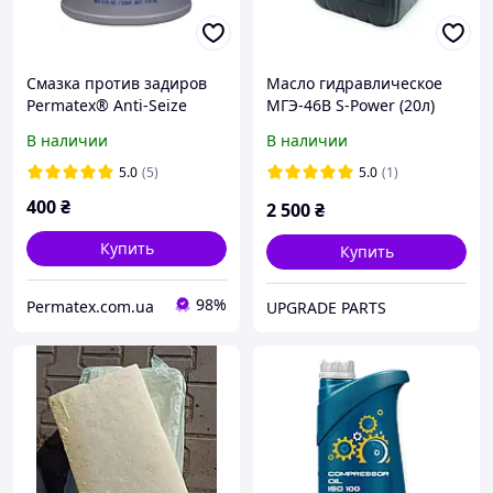
Смазка против задиров
Масло гидравлическое
Permatex® Anti-Seize
МГЭ-46В S-Power (20л)
Lubricant 80071 (118 мл)
В наличии
В наличии
5.0
(5)
5.0
(1)
400
₴
2 500
₴
Купить
Купить
98%
Permatex.com.ua
UPGRADE PARTS