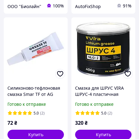
100%
91%
ООО "Биолайн"
AutoFixShop
Силиконово-тефлоновая
Смазка для ШРУС VIRA
смазка Smar TF от AG
ШРУС-4 пластичная
TermoPasty 3,5 грамм
литиевая черная 400 г
Готово к отправке
Готово к отправке
(VI0615)
5.0
(2)
5.0
(2)
72
₴
320
₴
Купить
Купить