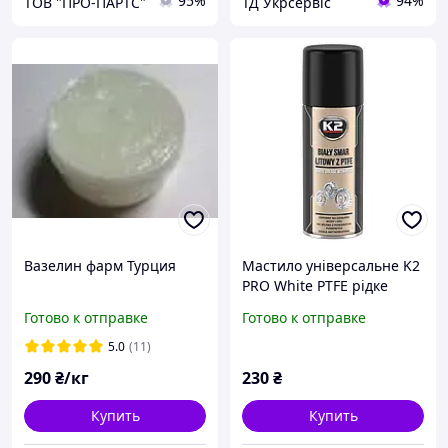
95%
94%
ТОВ "ПРО-ПАРТС"
ТД Укрсервіс
Вазелин фарм Турция
Мастило універсальне K2
PRO White PTFE рідке
літієве біле 400 мл.
Готово к отправке
Готово к отправке
5.0
(11)
290
₴/кг
230
₴
Купить
Купить