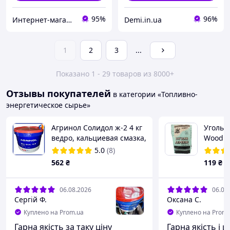
95%
96%
Интернет-магазин "RADIOMART"
Demi.in.ua
1
2
3
...
Показано 1 - 29 товаров из 8000+
Отзывы покупателей
в категории «Топливно-
энергетическое сырье»
Агринол Солидол ж-2 4 кг
Уголь 
ведро, кальциевая смазка,
Wood 1.
Солидол жировой, Смазка
5.0
(8)
agrinol солидол ж-2 5л
562
₴
119
₴
водостойкая
06.08.2026
06.08
Сергій Ф.
Оксана С.
+
1
Куплено на Prom.ua
Куплено на Prom.
Гарна якість за таку ціну
Гарна якість і ц