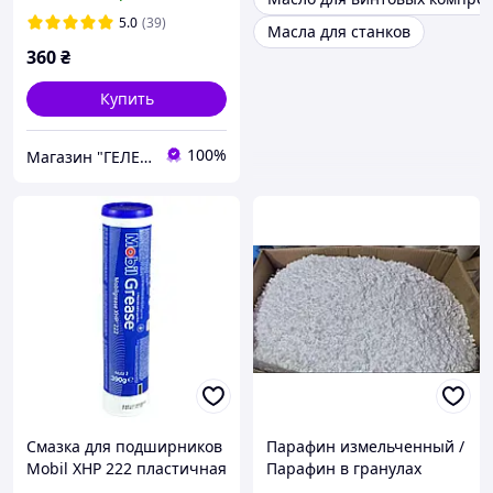
5.0
(39)
Масла для станков
360
₴
Купить
100%
Магазин "ГЕЛЕОС ПЛЮС"
Смазка для подширников
Парафин измельченный /
Mobil XHP 222 пластичная
Парафин в гранулах
литиевая синяя 390 г