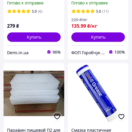
Готово к отправке
Готово к отправке
(153553)
5.0
(6)
5.0
(11)
220
₴/кг
279
₴
135
.99
₴/кг
Купить
Купить
96%
100%
Demi.in.ua
ФОП Горобчук Владислав Петрович
Парафин пищевой П2 для
Смазка пластичная