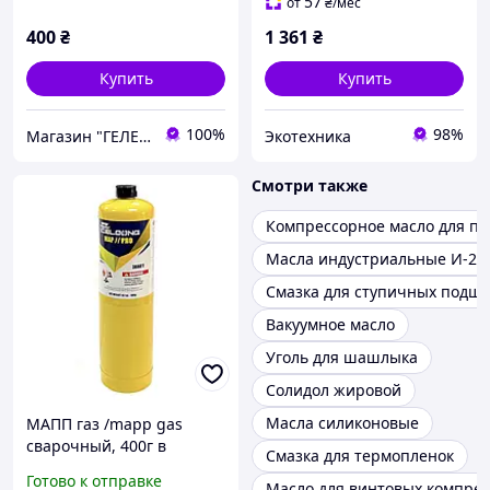
57
от
₴
/мес
400
₴
1 361
₴
Купить
Купить
100%
98%
Магазин "ГЕЛЕОС ПЛЮС"
Экотехника
Смотри также
Компрессорное масло для п
Масла индустриальные И-20
Смазка для ступичных подш
Вакуумное масло
Уголь для шашлыка
Солидол жировой
Масла силиконовые
МАПП газ /mapp gas
сварочный, 400г в
Смазка для термопленок
баллоне
Готово к отправке
Масло для винтовых компре