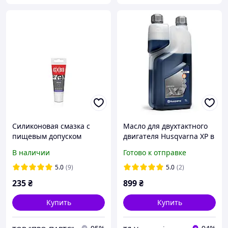
Силиконовая смазка с
Масло для двухтактного
пищевым допуском
двигателя Husqvarna XP в
топливо 1 л (5479298-02)
В наличии
Готово к отправке
5.0
(9)
5.0
(2)
235
₴
899
₴
Купить
Купить