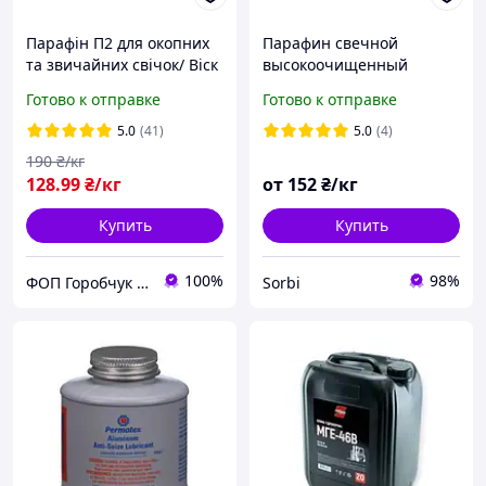
Парафін П2 для окопних
Парафин свечной
та звичайних свічок/ Віск
высокоочищенный
Продаж кратно 5кг
модифицированный (от
Готово к отправке
Готово к отправке
3кг)
5.0
(41)
5.0
(4)
190
₴/кг
128
.99
₴/кг
от
152
₴/кг
Купить
Купить
100%
98%
ФОП Горобчук Владислав Петрович
Sorbi