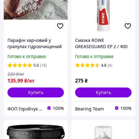
Парафін харчовий у
Смазка ROWE
гранулах гідроочищений
GREASEGUARD EP 2 / 400
/ Парафін гранульований
гр. (Германия)
Готово к отправке
Готово к отправке
5.0
(16)
4.8
(6)
220
₴/кг
135
.99
₴/кг
275
₴
Купить
Купить
100%
100%
ФОП Горобчук Владислав Петрович
Bearing Team