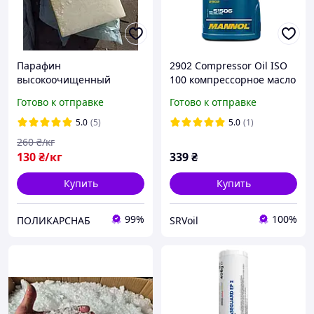
Парафин
2902 Compressor Oil ISO
высокоочищенный
100 компрессорное масло
твердый нефтной
(1л) Mannol
Готово к отправке
Готово к отправке
маркировка П-2 FR 56-58
в брикет пластинах +/- 5
5.0
(5)
5.0
(1)
кг в коробках 30 кг
260
₴/кг
130
₴/кг
339
₴
Купить
Купить
99%
100%
ПОЛИКАРСНАБ
SRVoil