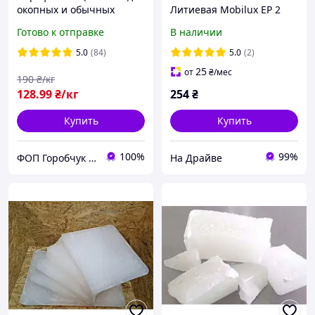
окопных и обычных
Литиевая Mobilux EP 2
свечей / Парафин для
0,39 кг (153555) Mobil
Готово к отправке
В наличии
обработки древесины /
Воск / Продаж кратно 5кг
5.0
(84)
5.0
(2)
25
от
₴
/мес
190
₴/кг
128
.99
₴/кг
254
₴
Купить
Купить
100%
99%
ФОП Горобчук Владислав Петрович
На Драйве