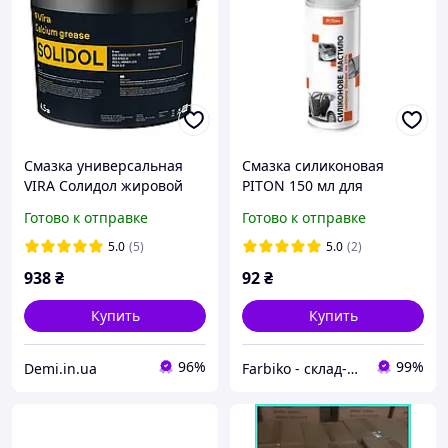
Смазка универсальная
Смазка силиконовая
VIRA Солидол жировой
PITON 150 мл для
пластичная минеральная
автомобилей и быта
Готово к отправке
Готово к отправке
коричневая 4,5 кг (VI0613)
5.0
(5)
5.0
(2)
938
₴
92
₴
Купить
Купить
96%
99%
Demi.in.ua
Farbiko - склад-магазин стройматериалов