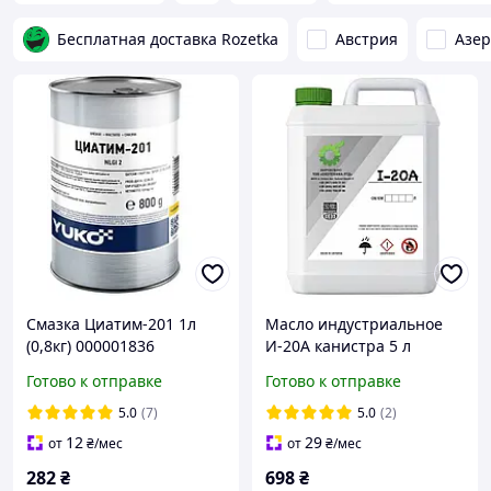
Бесплатная доставка Rozetka
Австрия
Азе
Смазка Циатим-201 1л
Масло индустриальное
(0,8кг) 000001836
И-20А канистра 5 л
000005131,000001379
Готово к отправке
Готово к отправке
5.0
(7)
5.0
(2)
12
29
от
₴
/мес
от
₴
/мес
282
₴
698
₴