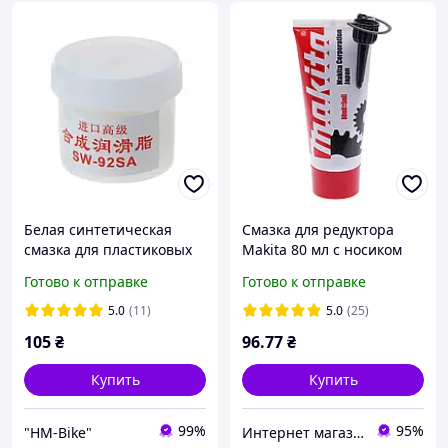
Белая синтетическая
Смазка для редуктора
смазка для пластиковых
Makita 80 мл с носиком
шестерён и
синяя
Готово к отправке
Готово к отправке
подшипников, 25 г SW-
92SA
5.0
(11)
5.0
(25)
105
₴
96
.77
₴
Купить
Купить
99%
95%
"HM-Bike"
Интернет магазин "Детали". Запчасти для электро и бензоинструмента