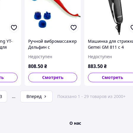
ng YT-
Ручной вибромассажер
Машинка для стрижк
 для
Дельфин с
Gemei GM 811 с 4
ируемой
инфракрасным
насадками длины 3 6 
Недоступен
Недоступен
5 см
прогревом три насадки
12 мм мощность 15 В
л
для снятия усталости и
ножи из нержавеющ
808
.50
₴
883
.50
₴
расслабления
стали
ть
Смотреть
Смотреть
3
...
Вперед
Показано 1 - 29 товаров из 2000+
О нас