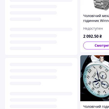
Чоловічий мех
годинник Winn
Handsome сріб
Недоступен
автопідзаводом
водостійким ко
2 092
.50
₴
сталі
Смотре
Чоловічий год