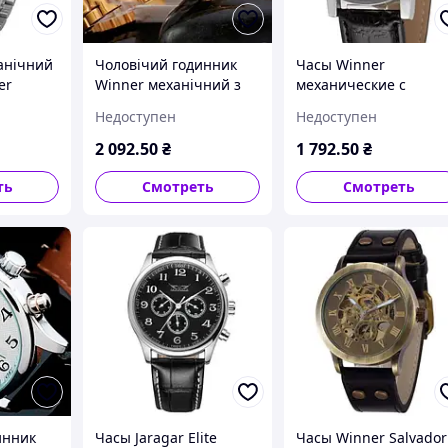
анічний
Чоловічий годинник
Часы Winner
er
Winner механічний з
механические с
лястий з
автопідзаводом
римскими цифрами
Недоступен
Недоступен
 і
римські цифри круглий
черные стальные с
рпусом з
корпус сталь золотий 4
минеральным стекло
2 092
.50
₴
1 792
.50
₴
см 12 місяців
и классической
застежкой
ть
Смотреть
Смотреть
инник
Часы Jaragar Elite
Часы Winner Salvador