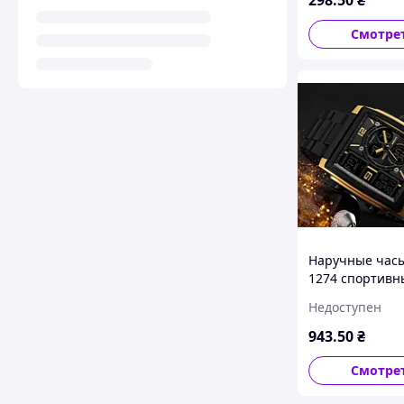
хранения
Смотре
Наручные час
1274 спортивн
кварцевые с 
Недоступен
циферблатом 
водостойкость
943
.50
₴
Смотре