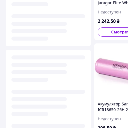
Jaragar Elite Wh
механічний з
Недоступен
автопідзаводом
циферблат шк
2 242
.50
₴
ремінець чорн
Смотре
Акумулятор S
ICR18650-26H 
Li-ion оригина
Недоступен
безопасного
использования
298
.50
₴