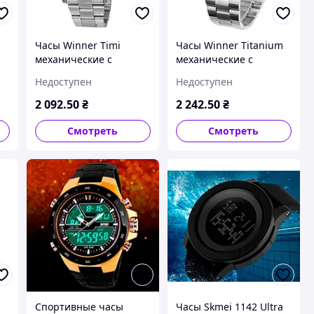
Часы Winner Timi
Часы Winner Titanium
механические с
механические с
автоподзаводом
автоподзаводом
Недоступен
Недоступен
стальные круглый
черные со стальным
м
корпус 4,4 см
корпусом и функциями
2 092
.50
₴
2 242
.50
₴
фосфорные стрелки 12
хронографа
месяцев гарантии
Смотреть
Смотреть
Спортивные часы
Часы Skmei 1142 Ultra