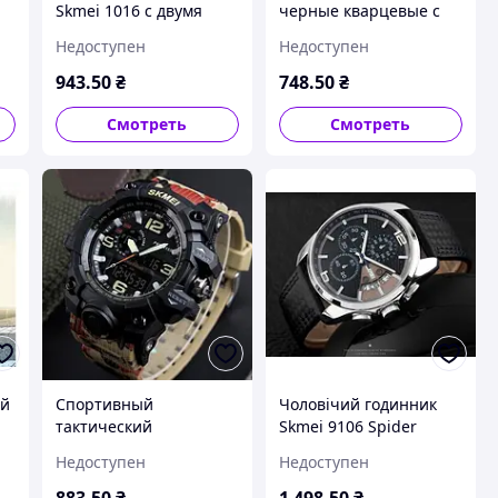
Skmei 1016 с двумя
черные кварцевые с
циферблатами и
функциями
Недоступен
Недоступен
й
водозащитой 5 ATM
секундомера
корпус золотого цвета
будильника и
943
.50
₴
748
.50
₴
подсветки
водонепроницаемые
Смотреть
Смотреть
ий
Спортивный
Чоловічий годинник
тактический
Skmei 9106 Spider
кварцевый мужской
чорний з червоними
Недоступен
Недоступен
м
часы Skmei 1155 с
стрілками кварцовий
комбинированным
механізм 5 АТМ
883
.50
₴
1 498
.50
₴