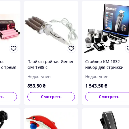
ос
Плойка тройная Gemei
Стайлер KM 1832
 с тремя
GM 1988 с
набор для стрижки
керамическим
волос и бороды с
Недоступен
Недоступен
ми
покрытием для
насадками для уклад
создания локонов и
и ухода за волосами
853
.50
₴
1 543
.50
₴
волн разной
5W
пружинистости
ть
Смотреть
Смотреть