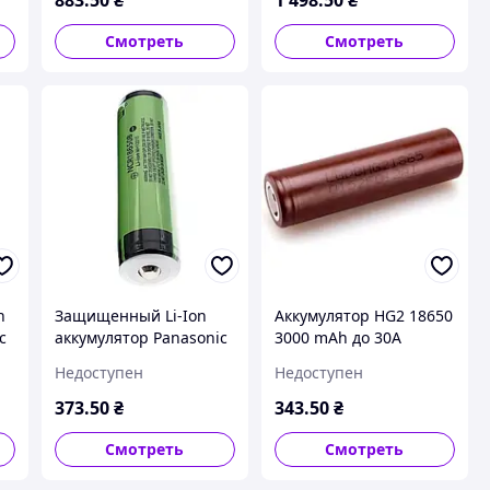
циферблатом 50 м
шкіряний ремінець
водостойкость
Смотреть
Смотреть
n
Защищенный Li-Ion
Аккумулятор HG2 18650
c
аккумулятор Panasonic
3000 mAh до 30А
NCR18650B 3400 mAh
литий-марганцевый
Недоступен
Недоступен
оригинальный из
для электронных
Японии с защитой от
сигарет оригинал
373
.50
₴
343
.50
₴
перезаряда
Корея
Смотреть
Смотреть