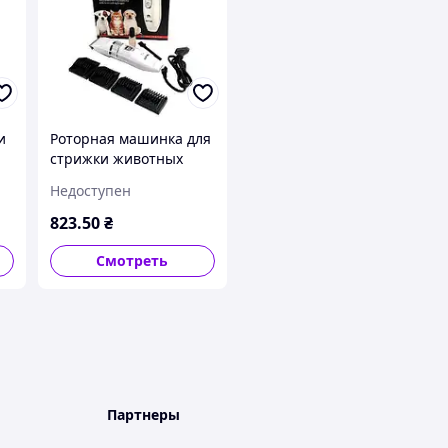
и
Роторная машинка для
стрижки животных
9
Gemei 634 с
Недоступен
т
аккумулятором 4V
ей
800mA и керамическим
823
.50
₴
ножом 35мм
Смотреть
Партнеры