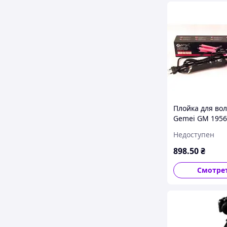
Плойка для вол
Gemei GM 1956
щипцами 2
Недоступен
температурны
режимами
898
.50
₴
керамическое
покрытие 45-6
Смотре