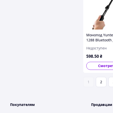
Монопод Yunte
1288 Bluetooth
селфи с регул
Недоступен
длиной 42,5-12
черный метал
598
.50
₴
пластик
Смотре
1
2
Покупателям
Продавцам