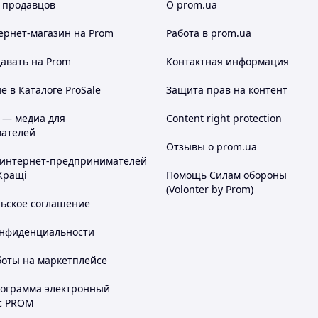
 продавцов
О prom.ua
ернет-магазин
на Prom
Работа в prom.ua
авать на Prom
Контактная информация
 в Каталоге ProSale
Защита прав на контент
 — медиа для
Content right protection
ателей
Отзывы о prom.ua
 интернет-предпринимателей
Кращі
Помощь Силам обороны
(Volonter by Prom)
льское соглашение
онфиденциальности
боты на маркетплейсе
рограмма электронный
с PROM