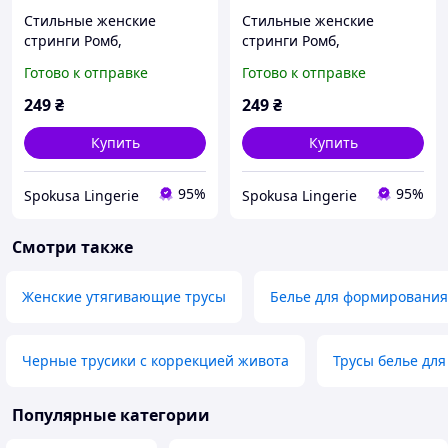
Стильные женские
Стильные женские
стринги Ромб,
стринги Ромб,
Молодёжные трусики
Молодёжные трусики
Готово к отправке
Готово к отправке
утяжка с высокой
утяжка с высокой
посадкой,
посадкой,
249
₴
249
₴
Корректирующее
Корректирующее
женское бельё Бежевый,
женское бельё Бежевый,
Купить
Купить
XL
XXL
95%
95%
Spokusa Lingerie
Spokusa Lingerie
Смотри также
Женские утягивающие трусы
Белье для формирования
Черные трусики с коррекцией живота
Трусы белье для
Популярные категории