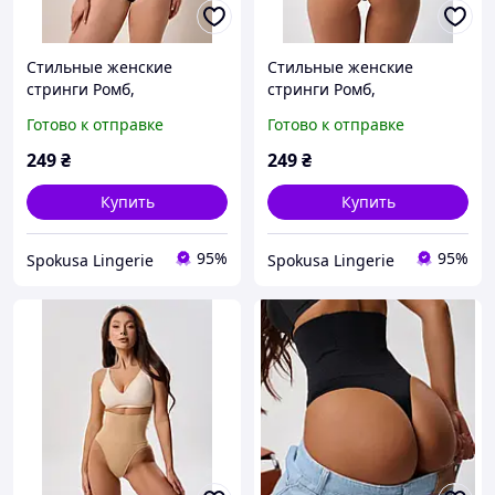
Стильные женские
Стильные женские
стринги Ромб,
стринги Ромб,
Молодёжные трусики
Молодёжные трусики
Готово к отправке
Готово к отправке
утяжка с высокой
утяжка с высокой
посадкой,
посадкой,
249
₴
249
₴
Корректирующее
Корректирующее
женское бельё Черный,
женское бельё Черный,
Купить
Купить
XL
XXL
95%
95%
Spokusa Lingerie
Spokusa Lingerie