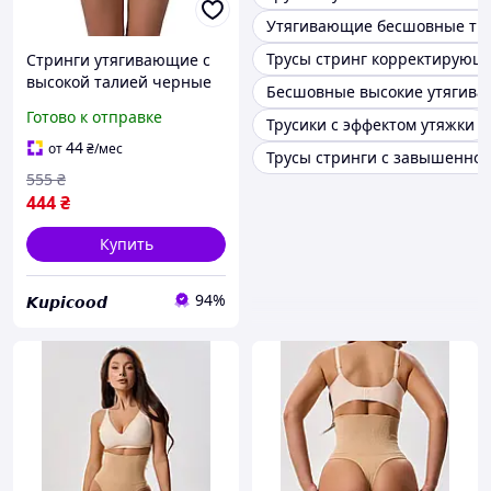
Утягивающие бесшовные тр
Трусы стринг корректирующ
Стринги утягивающие с
высокой талией черные
Бесшовные высокие утягива
48 50 4112 Den 35
Готово к отправке
Трусики с эффектом утяжки
44
от
₴
/мес
Трусы стринги с завышенной
555
₴
444
₴
Купить
94%
𝙆𝙪𝙥𝙞𝙘𝙤𝙤𝙙