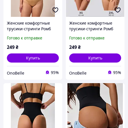
Женские комфортные
Женские комфортные
трусики-стринги Ромб
трусики-стринги Ромб
плюс с утяжкой,
плюс с утяжкой,
Готово к отправке
Готово к отправке
Коррекционное белье для
Коррекционное белье для
женщин Бежевый, XL
женщин Бежевый, XXL
249
₴
249
₴
Купить
Купить
95%
95%
OnoBelle
OnoBelle