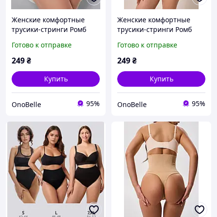
Женские комфортные
Женские комфортные
трусики-стринги Ромб
трусики-стринги Ромб
плюс с утяжкой,
плюс с утяжкой,
Готово к отправке
Готово к отправке
Коррекционное белье для
Коррекционное белье для
женщин Черный, L
женщин Черный, XL
249
₴
249
₴
Купить
Купить
95%
95%
OnoBelle
OnoBelle