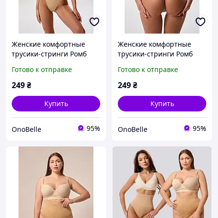
Женские комфортные
Женские комфортные
трусики-стринги Ромб
трусики-стринги Ромб
плюс с утяжкой,
плюс с утяжкой,
Готово к отправке
Готово к отправке
Коррекционное белье для
Коррекционное белье для
женщин Бежевый, M
женщин Бежевый, L
249
₴
249
₴
Купить
Купить
95%
95%
OnoBelle
OnoBelle