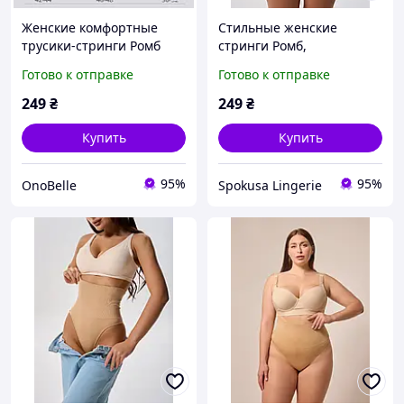
Женские комфортные
Стильные женские
трусики-стринги Ромб
стринги Ромб,
плюс с утяжкой,
Молодёжные трусики
Готово к отправке
Готово к отправке
Коррекционное белье для
утяжка с высокой
женщин Черный, XXL
посадкой,
249
₴
249
₴
Корректирующее
женское бельё Бежевый,
Купить
Купить
L
95%
95%
OnoBelle
Spokusa Lingerie