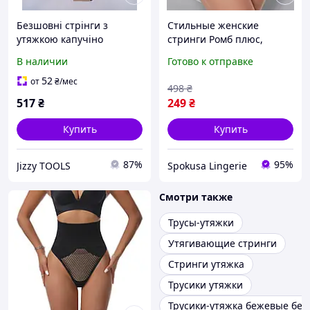
Безшовні стрінги з
Стильные женские
утяжкою капучіно
стринги Ромб плюс,
моделюючі для
Молодёжные трусики
В наличии
Готово к отправке
комфортної фігури жіночі
утяжка с высокой
відмінна якість
посадкой,
52
от
₴
/мес
498
₴
повітропроникні
Корректирующее
517
₴
249
₴
женское бельё
Купить
Купить
87%
95%
Jizzy TOOLS
Spokusa Lingerie
Смотри также
Трусы-утяжки
Утягивающие стринги
Стринги утяжка
Трусики утяжки
Трусики-утяжка бежевые бе