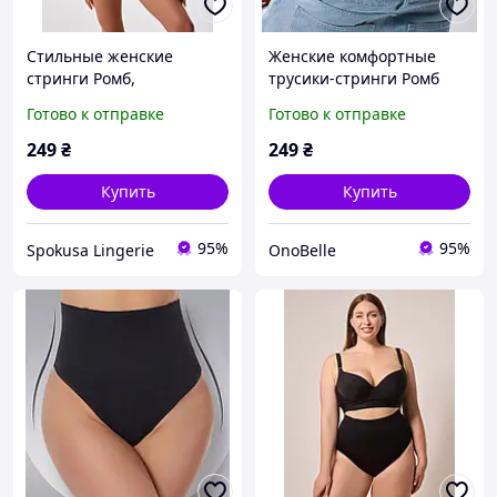
Стильные женские
Женские комфортные
стринги Ромб,
трусики-стринги Ромб
Молодёжные трусики
плюс с утяжкой,
Готово к отправке
Готово к отправке
утяжка с высокой
Коррекционное белье для
посадкой,
женщин Черный, M
249
₴
249
₴
Корректирующее
женское бельё Бежевый,
Купить
Купить
M
95%
95%
Spokusa Lingerie
OnoBelle