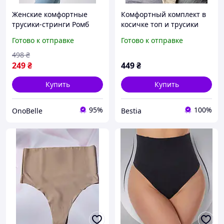
Женские комфортные
Комфортный комплект в
трусики-стринги Ромб
косичке топ и трусики
плюс с утяжкой,
стринги с утяжкой на
Готово к отправке
Готово к отправке
Коррекционное белье для
завышенной посадке Беж
женщин
498
₴
249
₴
449
₴
Купить
Купить
95%
100%
OnoBelle
Bestia