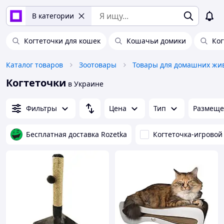
В категории
Когтеточки для кошек
Кошачьи домики
Ког
Каталог товаров
Зоотовары
Когтеточки
в Украине
Фильтры
Цена
Тип
Размеще
Бесплатная доставка Rozetka
Когтеточка-игровой