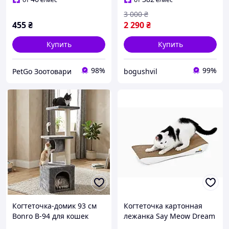
3 000
₴
455
₴
2 290
₴
Купить
Купить
98%
99%
PetGo Зоотовари
bogushvil
Когтеточка-домик 93 см
Когтеточка картонная
Bonro B-94 для кошек
лежанка Say Meow Dream
серая 5 этажей крепкая