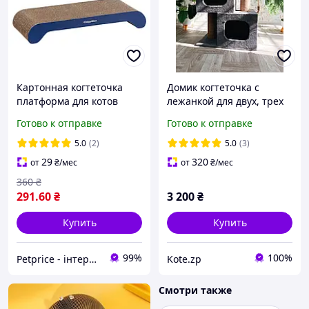
Картонная когтеточка
Домик когтеточка с
платформа для котов
лежанкой для двух, трех
CattyMan Кеттимен
кошек 65*55*35 см
Готово к отправке
Готово к отправке
Cardboard Scratcher Stag
(87949) 49см
5.0
(2)
5.0
(3)
29
320
от
₴
/мес
от
₴
/мес
360
₴
291
.60
₴
3 200
₴
Купить
Купить
99%
100%
Petprice - інтернет-магазин зоотоваров
Kote.zp
Смотри также