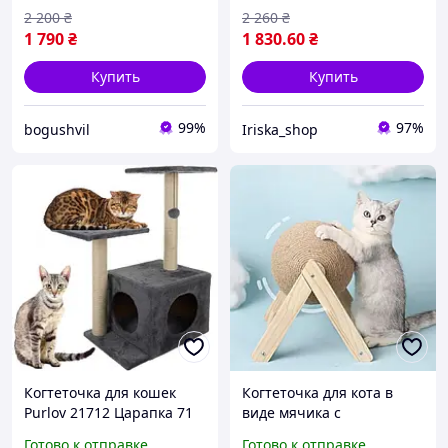
2 200
₴
2 260
₴
1 790
₴
1 830
.60
₴
Купить
Купить
99%
97%
bogushvil
Iriska_shop
Когтеточка для кошек
Когтеточка для кота в
Purlov 21712 Царапка 71
виде мячика с
см
деревянной стойкой для
Готово к отправке
Готово к отправке