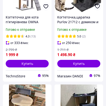
Когтеточка для кота
Когтеточка,царапка
п'ятирівнева OMNA
Purlov 21712 с домиком и
Omna tower 101 - 160 см
платформами
Готово к отправке
Готово к отправке
Кігтеточка Дряпка
Драпак
4.3
(13)
5.0
(2)
333
250
от
₴
/мес
от
₴
/мес
2 799
₴
1 711
₴
1 999
₴
1 498
.90
₴
Купить
Купить
95%
97%
TechnoStore
Магазин DANDI