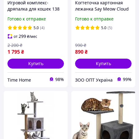
Игровой комплекс-
Когтеточка картонная
дряпалка для кошек 138
лежанка Say Meow Cloud
см Bonro B-40 бежевый с
Готово к отправке
Готово к отправке
гамаком и башней
большой
5.0
(4)
5.0
(5)
299
от
₴
/мес
2 200
₴
990
₴
1 795
₴
890
₴
Купить
Купить
98%
99%
Time Home
ЗОО ОПТ Україна