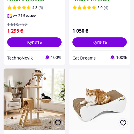
стачивания когтей
4.8
(5)
5.0
(4)
216
от
₴
/мес
1 618
.75
₴
1 295
₴
1 050
₴
Купить
Купить
100%
100%
TechnoNovik
Cat Dreams