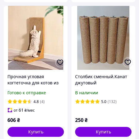
Прочная угловая
Столбик сменный.Канат
когтеточка для котов из
джутовый
эко-картона
8мм/40см/7см.Для
Готово к отправке
В наличии
когтеточки,домиков та
комплексив
4.8
(4)
5.0
(132)
61
от
₴
/мес
606
₴
250
₴
Купить
Купить