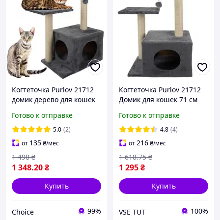
Когтеточка Purlov 21712
Когтеточка Purlov 21712
домик дерево для кошек
Домик для кошек 71 см
71 см серый
Серый Purlov
Готово к отправке
Готово к отправке
5.0
(2)
4.8
(4)
135
216
от
₴
/мес
от
₴
/мес
1 498
₴
1 618
.75
₴
1 348
.20
₴
1 295
₴
Купить
Купить
99%
100%
Choice
VSE TUT