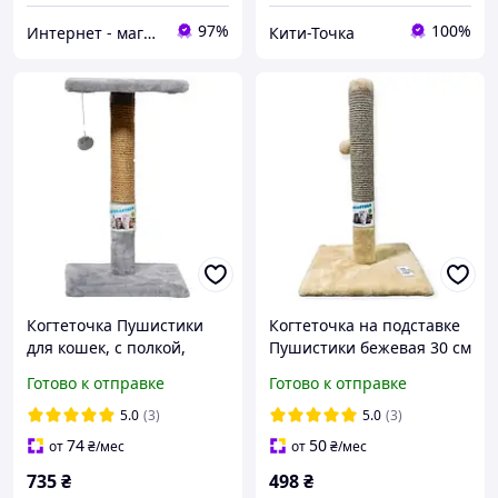
97%
100%
Интернет - магазин МАНДАРИНКА
Кити-Точка
Когтеточка Пушистики
Когтеточка на подставке
для кошек, с полкой,
Пушистики бежевая 30 см
джут, серый, 30×30×50 см
х 55 см С-3
Готово к отправке
Готово к отправке
П-3
5.0
(3)
5.0
(3)
74
50
от
₴
/мес
от
₴
/мес
735
₴
498
₴