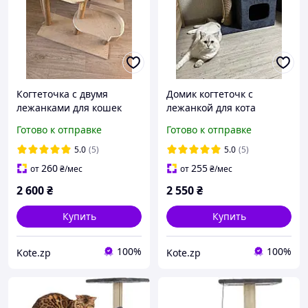
Когтеточка с двумя
Домик когтеточк с
лежанками для кошек
лежанкой для кота
72*83*35 см
65*55*35 см
Готово к отправке
Готово к отправке
5.0
(5)
5.0
(5)
260
255
от
₴
/мес
от
₴
/мес
2 600
₴
2 550
₴
Купить
Купить
100%
100%
Kote.zp
Kote.zp