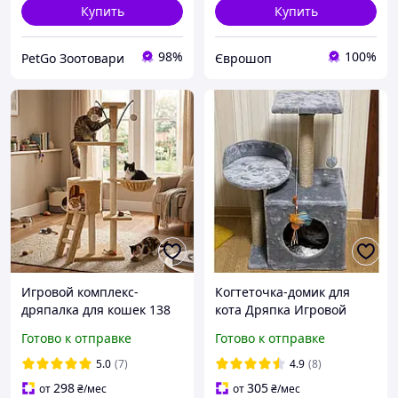
Купить
Купить
98%
100%
PetGo Зоотовари
Єврошоп
Игровой комплекс-
Когтеточка-домик для
дряпалка для кошек 138
кота Дряпка Игровой
см Bonro B-40 бежевый с
комплекс Царапка для
Готово к отправке
Готово к отправке
гамаком и башней
кошек
5.0
(7)
4.9
(8)
298
305
от
₴
/мес
от
₴
/мес