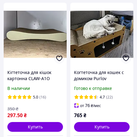
Кігтеточка для кішок
Когтеточка для кошек с
картонна CLAW-A1О
домиком Purlov
55x7x25
В наличии
Готово к отправке
5.0
(16)
4.7
(22)
76
от
₴
/мес
350
₴
297
.50
₴
765
₴
Купить
Купить