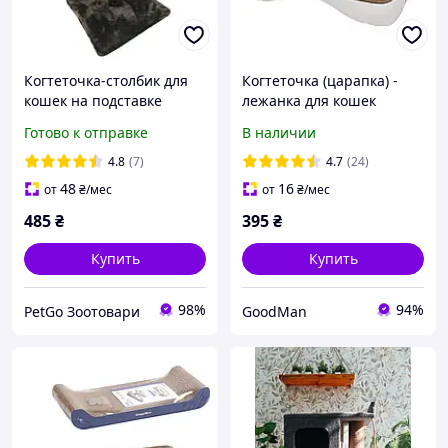
Когтеточка-столбик для
Когтеточка (царапка) -
кошек на подставке
лежанка для кошек
Пушистики, шоколад, 30 х
DeleCat моно 51 х 25 х 14
Готово к отправке
В наличии
30 х 50 см С-6
см
4.8
(7)
4.7
(24)
48
16
от
₴
/мес
от
₴
/мес
485
₴
395
₴
Купить
Купить
98%
94%
PetGo Зоотовари
GoodMan