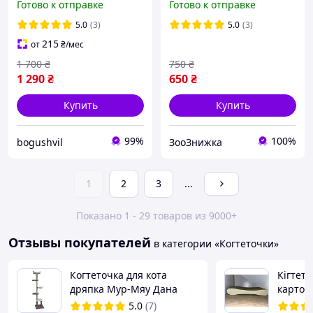
Готово к отправке
Готово к отправке
качественная с игрушкой
5.0
(3)
5.0
(3)
215
от
₴
/мес
1 700
₴
750
₴
1 290
₴
650
₴
Купить
Купить
99%
100%
bogushvil
ЗооЗнижка
1
2
3
...
Показано 1 - 29 товаров из 9000+
Отзывы покупателей
в категории «Когтеточки»
Когтеточка для кота
Кігтето
дряпка Мур-Мяу Дана
картон
50х50х210см для кошек в
55x7x2
5.0
(7)