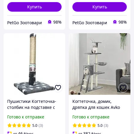
Купить
Купить
98%
98%
PetGo Зоотовари
PetGo Зоотовари
Пушистики Когтеточка-
Когтеточка, домик,
столбик на подставке с
дряпка для кошек Avko
лапками серая 30х50 см
Amy 1808 башня для кота
Готово к отправке
Готово к отправке
С-5
с ярусами большая и
качественная
5.0
(3)
5.0
(3)
46
382
от
₴
/мес
от
₴
/мес