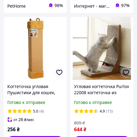
98%
97%
PetHome
Интернет - магазин МАНДАРИНКА
Когтеточка угловая
Угловая когтеточка Purlov
Пушистики для кошек,
22008 когтеточка из
бежевый, 50×10×10 см У-1
гофрокартона царапка
Готово к отправке
Готово к отправке
для кошек
5.0
(4)
4.9
(15)
26
от
₴
/мес
805
₴
256
₴
644
₴