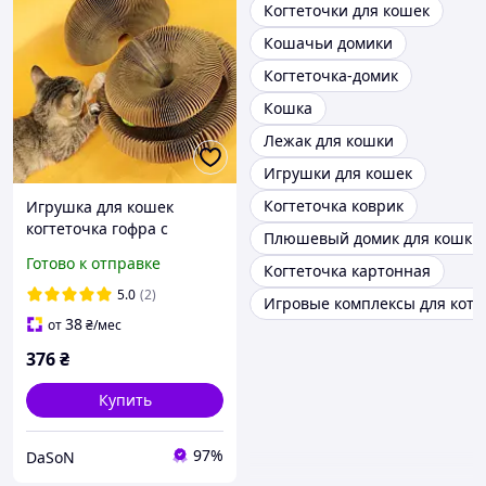
Когтеточки для кошек
Кошачьи домики
Когтеточка-домик
Кошка
Лежак для кошки
Игрушки для кошек
Когтеточка коврик
Игрушка для кошек
когтеточка гофра с
Плюшевый домик для кошки 
мячиком Magic Organ Cat
Готово к отправке
Когтеточка картонная
кардиотренажер для
кошек
5.0
(2)
Игровые комплексы для кото
38
от
₴
/мес
376
₴
Купить
97%
DaSoN