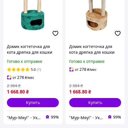
Домик когтеточка для
Домик когтеточка для
кота дряпка для кошки
кота дряпка для кошки
Мур-Мяу Круглый 40 x 40
Мур-Мяу Круглый 40 x 40
Готово к отправке
Готово к отправке
x 77 см в сизалевой
x 77 см в сизалевой
веревке Зеленый
веревке Бежевый
278
5.0
(1)
от
₴
/мес
278
от
₴
/мес
2 384
₴
2 384
₴
1 668
.80
₴
1 668
.80
₴
Купить
Купить
99%
99%
"Мур-Мяу!" - Украинский производитель мебели для домашних животных!
"Мур-Мяу!" - Украинский производитель мебели для домашних животных!