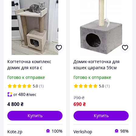
Когтеточка комплекс
Домик-когтеточка для
домик для кота с
кошек царапка 59см
лежанкой 85*55*35 см
Готово к отправке
Готово к отправке
5.0
(1)
5.0
(1)
480
от
₴
/мес
790
₴
4 800
₴
690
₴
Купить
Купить
100%
98%
Kote.zp
Verkshop