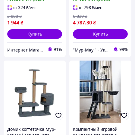
Дряпалка для кота,
120х50х137см в
Царапка игровой
сизалевой веревке Серый
324
798
от
₴
/мес
от
₴
/мес
комплекс для кошек, MTS
МТ
3 888
₴
6 839
₴
1 944
₴
4 787
.30
₴
Купить
Купить
91%
99%
Интернет Магазин "StepShop"
"Мур-Мяу!" - Украинский производитель мебели для домашних животных!
Домик когтеточка Мур-
Компактный игровой