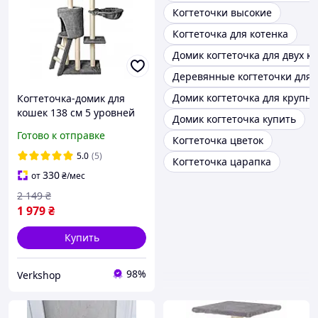
Когтеточки высокие
Когтеточка для котенка
Домик когтеточка для двух к
Деревянные когтеточки для 
Домик когтеточка для крупн
Когтеточка-домик для
кошек 138 см 5 уровней
Домик когтеточка купить
Серая, Игровой комплекс
Готово к отправке
Когтеточка цветок
драпак для кота с
лестницей и игрушками
5.0
(5)
Когтеточка царапка
330
от
₴
/мес
2 149
₴
1 979
₴
Купить
98%
Verkshop