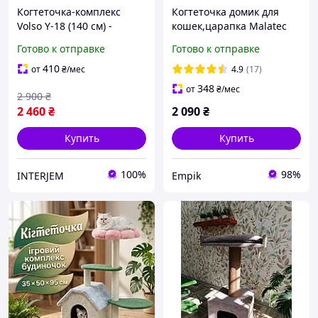
Когтеточка-комплекс
Когтеточка домик для
Volso Y-18 (140 см) -
кошек,царапка Malatec
Многоуровневый игровой
138см
Готово к отправке
Готово к отправке
домик для котов с
лежаком и полками
410
от
₴
/мес
4.9
(17)
348
от
₴
/мес
2 900
₴
2 460
₴
2 090
₴
Купить
Купить
100%
98%
INTERJEM
Empik