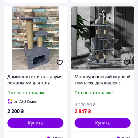
Домик когтеточка с двумя
Многоуровневый игровой
лежанками для кота
комплекс для кошек с
75*40*40 см
домиком гамаком
Готово к отправке
Готово к отправке
когтеточкой и игрушками
серый FLAME
220
от
₴
/мес
4 270
.50
₴
2 200
₴
2 847
₴
Купить
Купить