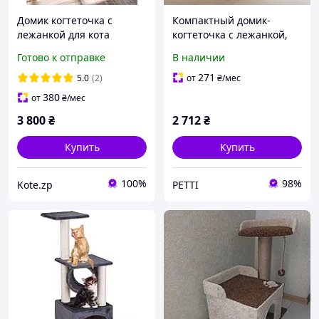
Домик когтеточка с
Компактный домик-
лежанкой для кота
когтеточка с лежанкой,
75*60*40 см
высота 70 см, диаметр
Готово к отправке
В наличии
столбика 10,5 см, под
заказ
271
5.0
(2)
от
₴
/мес
380
от
₴
/мес
3 800
₴
2 712
₴
Купить
Купить
100%
98%
Kote.zp
PETTI