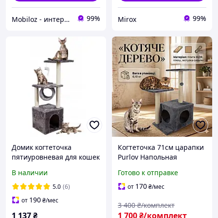
99%
99%
Mobiloz - интернет-магазин Мобилоз
Mirox
Домик когтеточка
Когтеточка 71см царапки
пятиуровневая для кошек
Purlov Напольная
Серого цвета 93 см Bonro
когтеточка Домик для
В наличии
Готово к отправке
B-94
кошек с когтеточкой и
лазалкой
170
5.0
(6)
от
₴
/мес
190
от
₴
/мес
3 400
₴/комплект
1 137
₴
1 700
₴/комплект