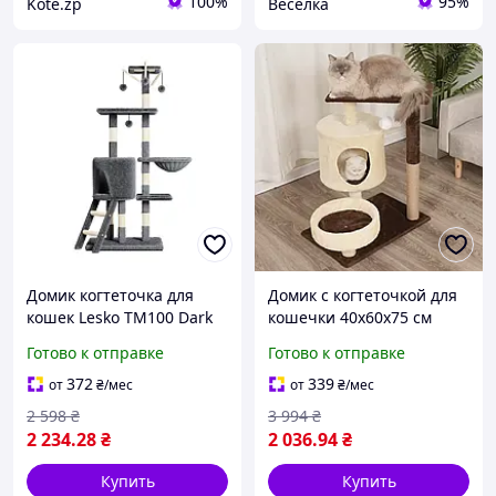
100%
95%
Kote.zp
Веселка
Домик когтеточка для
Домик с когтеточкой для
кошек Lesko TM100 Dark
кошечки 40x60x75 см
Gray царапка с игровым
Игровой домик для кота
Готово к отправке
Готово к отправке
комплексом 5шт
Кошачий игровой
комплекс Когтеточки
372
339
от
₴
/мес
от
₴
/мес
дряпки для кошек
2 598
₴
3 994
₴
2 234
.28
₴
2 036
.94
₴
Купить
Купить