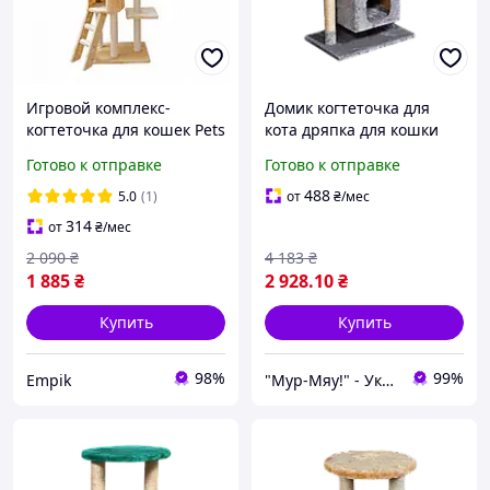
Игровой комплекс-
Домик когтеточка для
когтеточка для кошек Pets
кота дряпка для кошки
138 см, домик с царапкой
Мур-Мяу Буржуй 40 х 60 х
Готово к отправке
Готово к отправке
для кота, бежевый
96 см в сизалевой
веревке Серый
488
5.0
(1)
от
₴
/мес
314
от
₴
/мес
2 090
₴
4 183
₴
1 885
₴
2 928
.10
₴
Купить
Купить
98%
99%
Empik
"Мур-Мяу!" - Украинский производитель мебели для домашних животных!