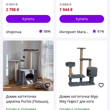
с дряпкой Когтедралка
MTS
3 997
₴
3 888
₴
2 798
₴
1 944
₴
Купить
Купить
98%
91%
shopinua
Интернет Магазин "StepShop"
Домик когтеточка
Домик когтеточка Мур-
царапка Purlov (Польша),
Мяу Гефест для кота
Ногти точилка для кошек,
дряпка для кошки
Готово к отправке
Готово к отправке