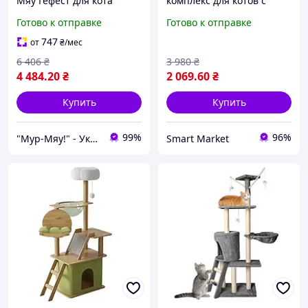
Мяу Гефест для кота
комплекс для котов с
дряпка для кошки
когтеточкой 5 уровней,
Готово к отправке
Готово к отправке
120х50х137см в джутовой
домиком и гамаком
веревке Серый МТ
747
от
₴
/мес
6 406
₴
3 980
₴
4 484
.20
₴
2 069
.60
₴
Купить
Купить
99%
96%
"Мур-Мяу!" - Украинский производитель мебели для домашних животных!
Smart Market