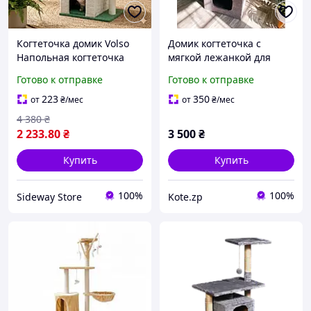
Когтеточка домик Volso
Домик когтеточка с
Напольная когтеточка
мягкой лежанкой для
Бежевая Когтеточки для
кошки 95*40*40 см
Готово к отправке
Готово к отправке
кошек 95 см Когтеточка
комплекс для кошек
223
350
от
₴
/мес
от
₴
/мес
Когтеточка лежак
4 380
₴
2 233
.80
₴
3 500
₴
Купить
Купить
100%
100%
Sideway Store
Kote.zp