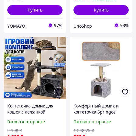
Купить
Купить
97%
93%
YOMAYO
UnoShop
Когтеточка-домик для
Комфортный домик и
кошек с лежанкой
когтеточка Springos
модульный
PA1032 3 уровня
Готово к отправке
Готово к отправке
многоуровневый игровой
развлечений
комплекс кошачье дерево
2 198
₴
1 248
.75
₴