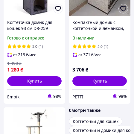
Когтеточка домик для
Компактный домик с
кошек 93 см DR-259
когтеточкой и лежанкой,
высота 70 см, основание
Готово к отправке
В наличии
55×40 см
5.0
(1)
5.0
(1)
213
371
от
₴
/мес
от
₴
/мес
1 490
₴
1 280
₴
3 706
₴
Купить
Купить
98%
98%
Empik
PETTI
Смотри также
Когтеточки для кошек
Когтеточки и домики для ко