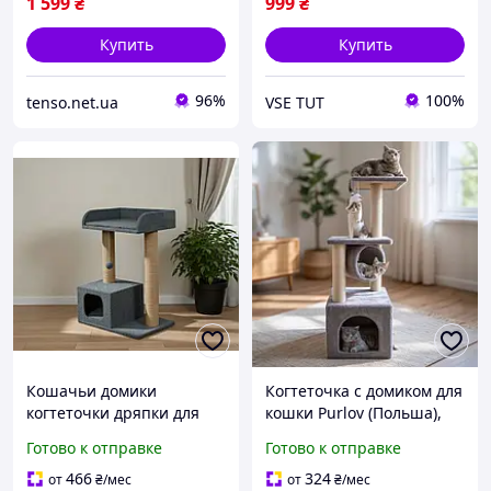
дряпка
1 599
₴
999
₴
Купить
Купить
96%
100%
tenso.net.ua
VSE TUT
Кошачьи домики
Когтеточка с домиком для
когтеточки дряпки для
кошки Purlov (Польша),
кошек Когтеточка с
Чесалка когтей для
Готово к отправке
Готово к отправке
лежанкой для кота
кошек, Вертикальная
Кошачий домик царапка
когтеточка для кошек,
466
324
от
₴
/мес
от
₴
/мес