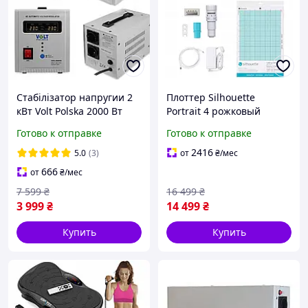
Cтабілізатор напругии 2
Плоттер Silhouette
кВт Volt Polska 2000 Вт
Portrait 4 рожковый
плотер
Готово к отправке
Готово к отправке
2416
5.0
(3)
от
₴
/мес
666
от
₴
/мес
7 599
₴
16 499
₴
3 999
₴
14 499
₴
Купить
Купить