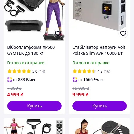
Віброплатформа XP500
Стабілізатор напруги Volt
GYMTEK до 180 кг
Polska Slim AVR 10000 Вт
Тренувальний масажер з
10 кВт 8% Настінний
Готово к отправке
Готово к отправке
дистанційним
керуванням Вібраційна
5.0
(14)
4.8
(16)
платформа
833
1666
от
₴
/мес
от
₴
/мес
7 999
₴
15 999
₴
4 999
₴
9 999
₴
Купить
Купить