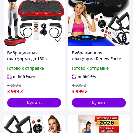
Вибрационная
Вибрационная
платформа до 150 кг
платформа Renew Force
Тренажер для тела
до 150 кг для домашних
Готово к отправке
Готово к отправке
Виброплатформа для
тренировок с
похудения
дистанционным
666
666
от
₴
/мес
от
₴
/мес
управлением
4 599
₴
4 399
₴
3 999
₴
3 999
₴
Купить
Купить