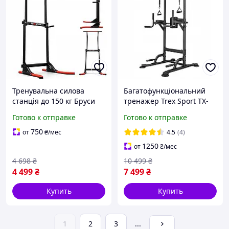
Тренувальна силова
Багатофункціональний
станція до 150 кг Бруси
тренажер Trex Sport TX-
для вправ
150PR з еспандерами
Готово к отправке
Готово к отправке
Регульована штанга до
150кг Турнік
750
от
₴
/мес
4.5
(4)
1250
от
₴
/мес
4 698
₴
10 499
₴
4 499
₴
7 499
₴
Купить
Купить
1
2
3
...