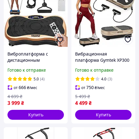
Виброплатформа с
Вибрационная
дистационным
платформа Gymtek XP300
управлением до 150 кг
до 150 кг Тренировочный
Готово к отправке
Готово к отправке
Тренировочный
массажер с
массажер
дистанционным
5.0
(4)
4.0
(3)
управлением
666
750
от
₴
/мес
от
₴
/мес
4 699
₴
5 499
₴
3 999
₴
4 499
₴
Купить
Купить