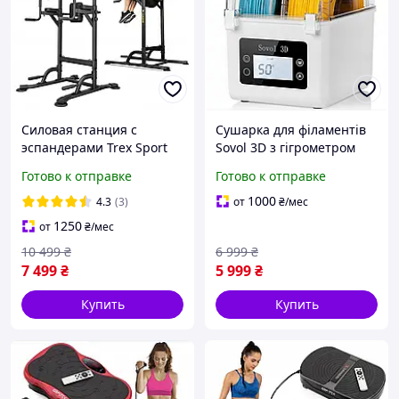
Силовая станция с
Сушарка для філаментів
эспандерами Trex Sport
Sovol 3D з гігрометром
Турник TX-150PR
Готово к отправке
Готово к отправке
Регулируемая штанга до
150 кг
1000
4.3
(3)
от
₴
/мес
1250
от
₴
/мес
10 499
₴
6 999
₴
7 499
₴
5 999
₴
Купить
Купить