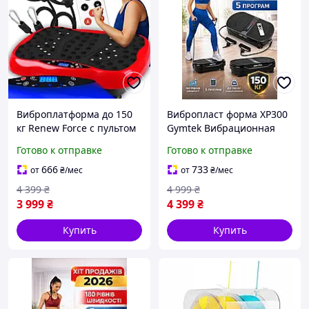
Виброплатформа до 150
Вибропласт форма XP300
кг Renew Force с пультом
Gymtek Вибрационная
управления
платформа до 150 кг с
Готово к отправке
Готово к отправке
Вибрационная
эспандерами для рук
платформа с
666
733
от
₴
/мес
от
₴
/мес
эспандерами
4 399
₴
4 999
₴
3 999
₴
4 399
₴
Купить
Купить