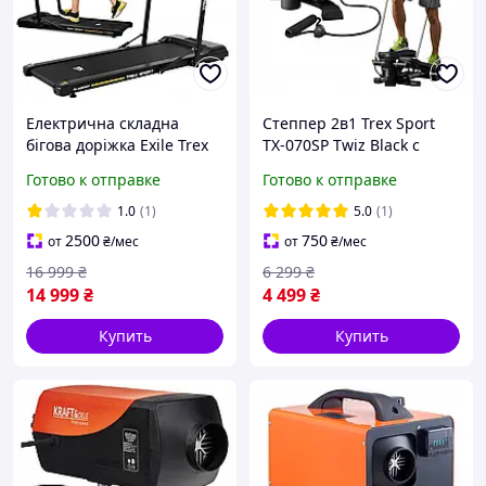
Електрична складна
Степпер 2в1 Trex Sport
бігова доріжка Exile Trex
TX-070SP Twiz Black с
Sport TX-400WP 120 кг
тросами и счетчиком
Готово к отправке
Готово к отправке
шагов
1.0
(1)
5.0
(1)
2500
750
от
₴
/мес
от
₴
/мес
16 999
₴
6 299
₴
14 999
₴
4 499
₴
Купить
Купить