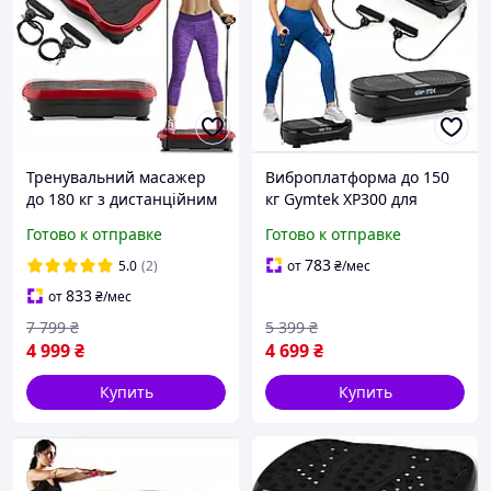
Тренувальний масажер
Виброплатформа до 150
до 180 кг з дистанційним
кг Gymtek XP300 для
керуванням XP500
фитнес упражнений с
Готово к отправке
Готово к отправке
GYMTEK Віброплатформа
дистанционным
Вібраційна платформа
управлением
783
5.0
(2)
от
₴
/мес
833
от
₴
/мес
7 799
₴
5 399
₴
4 999
₴
4 699
₴
Купить
Купить