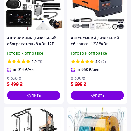
Автономный дизельный
Автономний дизельний
обогреватель 8 кВт 12В
обігрівач 12V 8кВт
Автономка Вебасто
Вебасто Автономка
Готово к отправке
Готово к отправке
WEBASTO
WEBASTO
5.0
(5)
5.0
(2)
916
950
от
₴
/мес
от
₴
/мес
6 698
₴
8 500
₴
5 499
₴
5 699
₴
Купить
Купить