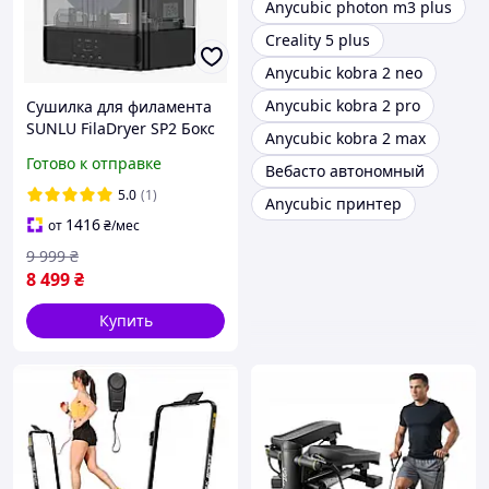
Anycubic photon m3 plus
Creality 5 plus
Anycubic kobra 2 neo
Anycubic kobra 2 pro
Сушилка для филамента
SUNLU FilaDryer SP2 Бокс
Anycubic kobra 2 max
для хранения Сушка для
Готово к отправке
Вебасто автономный
пластика
5.0
(1)
Anycubic принтер
1416
от
₴
/мес
9 999
₴
8 499
₴
Купить