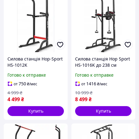
Силова станція Hop-Sport
Силова станція Hop Sport
HS-1012K
HS-1016K до 238 см
Багатофункціональні
Поручні для тренування
Готово к отправке
Готово к отправке
поручні для підтягувань
Турнік Бруси
живота
750
1416
от
₴
/мес
от
₴
/мес
4 999
₴
10 999
₴
4 499
₴
8 499
₴
Купить
Купить