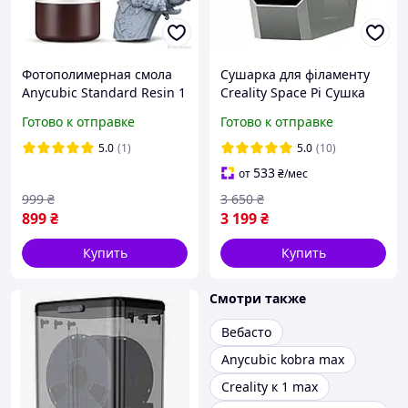
Фотополимерная смола
Сушарка для філаменту
Anycubic Standard Resin 1
Creality Space Pi Сушка
л Gray серый для 3Д
для пластику
Готово к отправке
Готово к отправке
принтера 3D принтеров
5.0
(1)
5.0
(10)
533
от
₴
/мес
999
₴
3 650
₴
899
₴
3 199
₴
Купить
Купить
Смотри также
Вебасто
Anycubic kobra max
Creality к 1 max