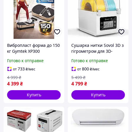
Вибропласт форма до 150
Сушарка нитки Sovol 3D з
кг Gymtek XP300
гігрометром для 3D-
Вибрационная
принтера
Готово к отправке
Готово к отправке
платформа с
эспандерами для рук
733
800
от
₴
/мес
от
₴
/мес
4 999
₴
5 499
₴
4 399
₴
4 799
₴
Купить
Купить