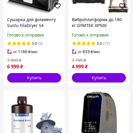
Сушарка для філаменту
Виброплатформа до 180
Sunlu FilaDryer S4
кг GYMTEK XP500
Тренувальний масажер з
Готово к отправке
Готово к отправке
дистанційним
керуванням Вібраційна
5.0
(5)
5.0
(17)
платформа
1166
833
от
₴
/мес
от
₴
/мес
7 999
₴
7 799
₴
6 999
₴
4 999
₴
Купить
Купить