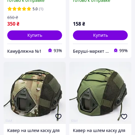
Готово к отправке
Готово к отправке
5.0
(1)
650
₴
350
₴
158
₴
Купить
Купить
93%
99%
Камуфляжна №1
Беруші-маркет №1
Кавер на шлем каску для
Кавер на шлем каску для