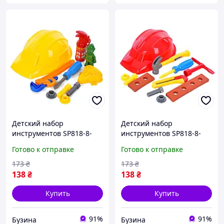
Детский набор
Детский набор
инструментов SP818-8-
инструментов SP818-8-
9(Yellow) каска,
9(Red) каска, молоток,
Готово к отправке
Готово к отправке
огнетушитель, маска
болты buzyna
buzyna
173
₴
173
₴
138
₴
138
₴
Купить
Купить
91%
91%
Бузина
Бузина