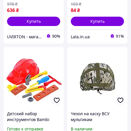
Lala.in.ua
978
₴
103
₴
636
₴
84
₴
Купить
Купить
90%
91%
UVIRTON - магазин товаров для дома и активного отдыха
Lala.in.ua
Детский набор
Чехол на каску ВСУ
инструментов Bambi
мультикам
SP818-8-9(Red) каска,
универсальный, кавер на
Готово к отправке
В наличии