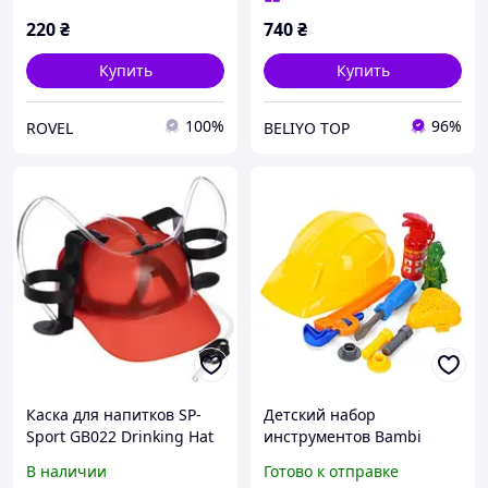
220
₴
740
₴
Купить
Купить
100%
96%
ROVEL
BELIYO TOP
Каска для напитков SP-
Детский набор
Sport GB022 Drinking Hat
инструментов Bambi
регулируемая с
SP818-8-9(Yellow) каска,
В наличии
Готово к отправке
подставками под банки
огнетушитель, маска,