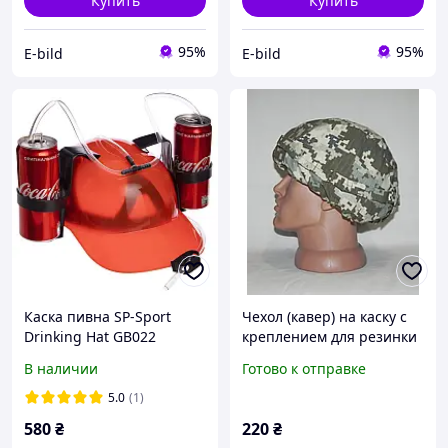
Купить
Купить
95%
95%
E-bild
E-bild
Каска пивна SP-Sport
Чехол (кавер) на каску с
Drinking Hat GB022
креплением для резинки
тактических очков.
В наличии
Готово к отправке
Пиксель зелений ВСУ
5.0
(1)
580
₴
220
₴