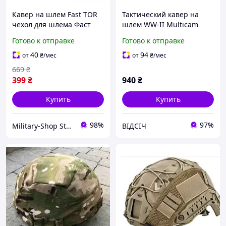
Кавер на шлем Fast TOR
Тактический кавер на
чехол для шлема Фаст
шлем WW-II Multicam
ТОР на каску пиксель ВСУ
(мультикам) чехол на
Готово к отправке
Готово к отправке
сетка для безухих касок
каску, маскировка для
размер М L
ВСУ
40
94
от
₴
/мес
от
₴
/мес
669
₴
399
₴
940
₴
Купить
Купить
98%
97%
Military-Shop Store 🪖
ВІДСІЧ