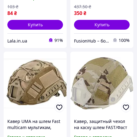
молоток, болты, Lala.in.ua
шлем ВСУ
маскировочный
103
₴
437
.50
₴
84
₴
350
₴
Купить
Купить
91%
100%
Lala.in.ua
FusionHub – больше возможностей для активной жизни
Кавер UMA на шлем Fast
Кавер, защитный чехол
multicam мультикам,
на каску шлем FAST/Фаст
чехол на каску ВСУ
(04-SP)