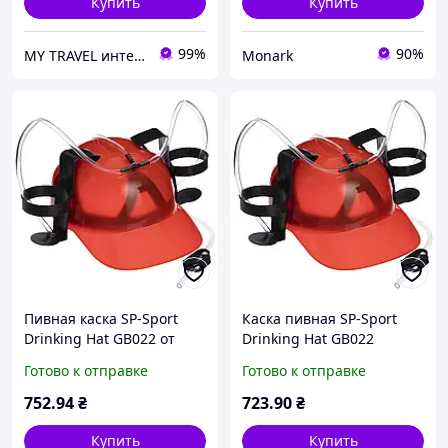
Купить
Купить
99%
90%
MY TRAVEL интернет-магазин сумок, одежды и аксессуаров
Monark
Пивная каска SP-Sport
Каска пивная SP-Sport
Drinking Hat GB022 от
Drinking Hat GB022
Alko с подставкой для
Готово к отправке
Готово к отправке
банок для отдыха унисекс
752
.94
₴
723
.90
₴
Купить
Купить