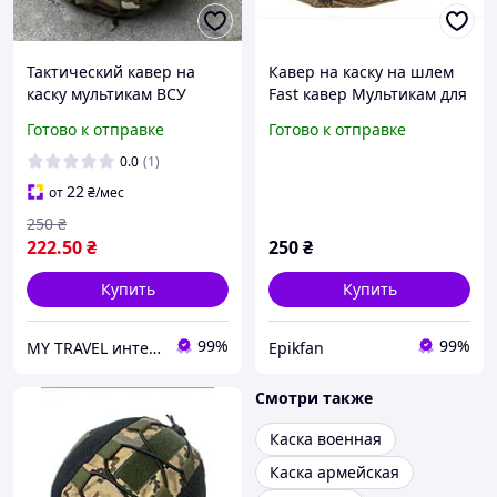
Тактический кавер на
Кавер на каску на шлем
каску мультикам ВСУ
Fast кавер Мультикам для
армейский чехол на
шлема Военный Чехол на
Готово к отправке
Готово к отправке
шлем мультикам военный
шлем Чехол для шлемов
кавер на каску ВСУ
Fast Чехол на каску ВСУ
0.0
(1)
22
от
₴
/мес
250
₴
222
.50
₴
250
₴
Купить
Купить
99%
99%
MY TRAVEL интернет-магазин сумок, одежды и аксессуаров
Epikfan
Смотри также
Каска военная
Каска армейская