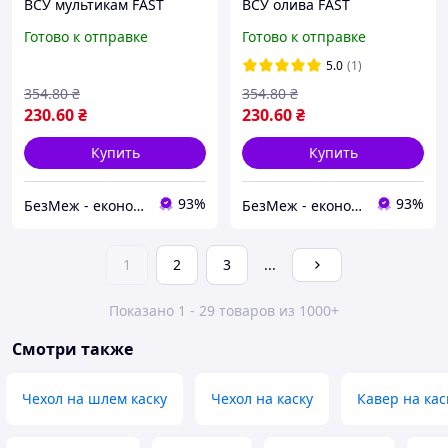
ВСУ мультикам FAST
ВСУ олива FAST
тактический чехол на
тактический чехол на
Готово к отправке
Готово к отправке
шлем каску кавер для
шлем каску кавер чехол
баллистического шлема
для баллистического шле
5.0
(1)
BM1
BM1
354
.80
₴
354
.80
₴
230
.60
₴
230
.60
₴
Купить
Купить
93%
93%
БезМеж - економія поруч!
БезМеж - економія поруч!
1
2
3
...
Показано 1 - 29 товаров из 1000+
Смотри также
Чехол на шлем каску
Чехол на каску
Кавер на кас