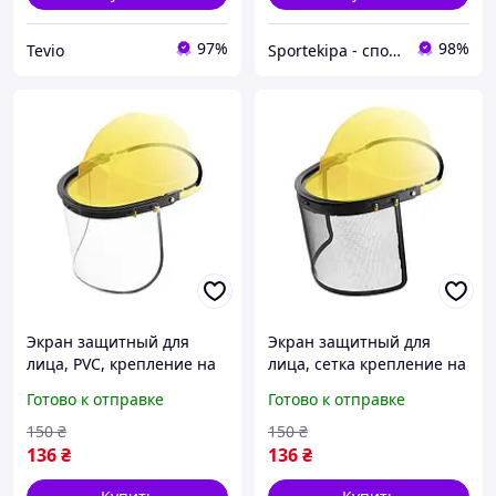
97%
98%
Tevio
Sportekipa - спортивні товари
Экран защитный для
Экран защитный для
лица, PVC, крепление на
лица, сетка крепление на
каску INTERTOOL SP-0034
каску INTERTOOL SP-0035
Готово к отправке
Готово к отправке
150
₴
150
₴
136
₴
136
₴