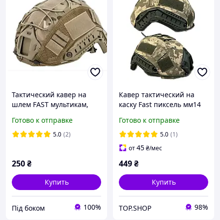
Тактический кавер на
Кавер тактический на
шлем FAST мультикам,
каску Fast пиксель мм14
чехол на каску для
ЗСУ кавер для шлема
Готово к отправке
Готово к отправке
военных шлемов ВСУ
чехол на каску шлем ВСУ
Чехол на каске Военный
без ушей
5.0
(2)
5.0
(1)
Чехол на шлем Кавер Fast
45
от
₴
/мес
mu
250
₴
449
₴
Купить
Купить
100%
98%
Під боком
TOP.SHOP