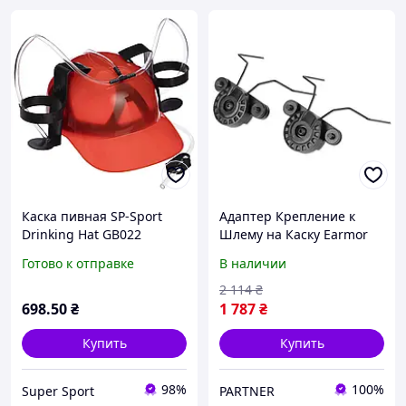
Каска пивная SP-Sport
Адаптер Крепление к
Drinking Hat GB022
Шлему на Каску Earmor
M12 для Шлемов с
Готово к отправке
В наличии
Рельсами EXFIL Черный
(17790) SP
2 114
₴
698
.50
₴
1 787
₴
Купить
Купить
98%
100%
Super Sport
PARTNER