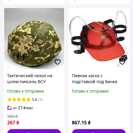
Тактический чехол на
Пивная каска с
шлем пиксель ВСУ
подставкой под банки
армейский чехол на каску
Алко каска SP-Sport
Готово к отправке
Готово к отправке
военный кавер на каску
Drinking Hat GB022 цвета
пиксель мм14
в ассортименте для
5.0
(1)
отдыха
27
от
₴
/мес
300
₴
267
₴
867
.15
₴