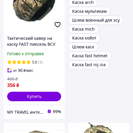
Каска arch
Каска мультикам
Шлем военный для зсу
Каска mich
Каска койот
Тактический кавер на
каску FAST пиксель ВСУ
Шлем каск
армейский чехол на
Готово к отправке
Каска fast helmet
шлем Фаст военный
кавер на каску ВСУ
5.0
(1)
Каска fast nij iiia
36
от
₴
/мес
400
₴
356
₴
Купить
99%
MY TRAVEL интернет-магазин сумок, одежды и аксессуаров