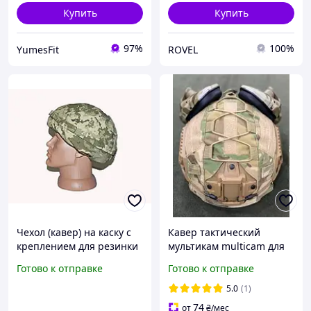
Купить
Купить
97%
100%
YumesFit
ROVEL
Чехол (кавер) на каску с
Кавер тактический
креплением для резинки
мультикам multicam для
тактических очков.
шлема на каску ARCH PGD
Готово к отправке
Готово к отправке
Пиксель ВСУ
Denmark фаст чехол на
шолом ВСУ
5.0
(1)
74
от
₴
/мес