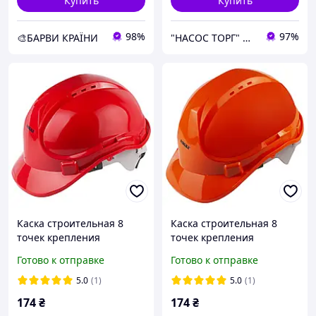
Купить
Купить
98%
97%
🎨БАРВИ КРАЇНИ
"НАСОС ТОРГ" Насосное оборудование, инструменты, освещение
Каска строительная 8
Каска строительная 8
точек крепления
точек крепления
(красная) ТМ SIGMA
(оранжевая) ТМ SIGMA
Готово к отправке
Готово к отправке
5.0
(1)
5.0
(1)
174
₴
174
₴