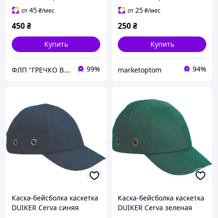
вентиляцией, каска от
ударов, каска для
45
25
от
₴
/мес
от
₴
/мес
электрика
450
₴
250
₴
Купить
Купить
99%
94%
ФЛП "ГРЕЧКО В. Д."
marketoptom
Каска-бейсболка каскетка
Каска-бейсболка каскетка
DUIKER Cerva синяя
DUIKER Cerva зеленая