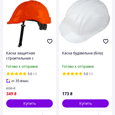
Каска защитная
Каска будівельна (біла)
строительная с
ремешком и внутренней
Готово к отправке
Готово к отправке
оснасткой ля рабочих и
строителей
5.0
(1)
5.0
(1)
35
от
₴
/мес
698
₴
349
₴
173
₴
Купить
Купить