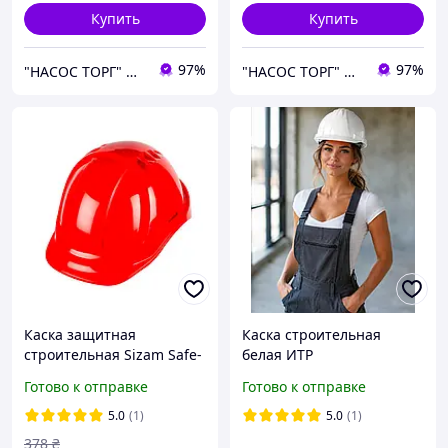
Купить
Купить
97%
97%
"НАСОС ТОРГ" Насосное оборудование, инструменты, освещение
"НАСОС ТОРГ" Насосное оборудование, инструменты, освещение
Каска защитная
Каска строительная
строительная Sizam Safe-
белая ИТР
Guard 3120 красная
Готово к отправке
Готово к отправке
5.0
(1)
5.0
(1)
378
₴