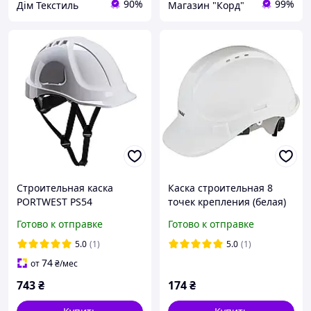
90%
99%
Дім Текстиль
Магазин "Корд"
Строительная каска
Каска строительная 8
PORTWEST PS54
точек крепления (белая)
Endurance Plus, Белая
ТМ SIGMA
Готово к отправке
Готово к отправке
5.0
(1)
5.0
(1)
74
от
₴
/мес
743
₴
174
₴