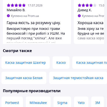
17.07.2026
15.07
Михайло В.
Давид К.
Куплено на Prom.ua
Куплено на Prom.
Гарна якість за розумну ціну.
Хороша каска
Використовую при покосі трави
Зняв зірку за те 
бензокосой і при роботі з УШМ. На
брудна це не вел
перший погляд "хліпка". Але вже
сама каска хоро
три місяці в експлуатації ( дві
людини, майже кожного дня)-
Смотри также
тримається.
Каска защитная Шахтер
Каско
Каска защитная п
Защитная каска Белая
Защитная термостойкая каска
Популярные производители
Portwest
Milwaukee
Sigma
Yato
3М