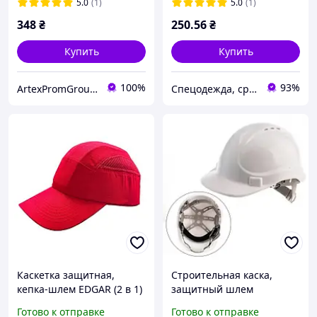
давления
5.0
(1)
5.0
(1)
348
₴
250
.56
₴
Купить
Купить
100%
93%
ArtexPromGroup - засоби захисту
Спецодежда, средства индивидуальной защиты от производителя ООО КОМПАНИЯ ТЕКС-3000
Каскетка защитная,
Строительная каска,
кепка-шлем EDGAR (2 в 1)
защитный шлем
red 4WRK
строительный, каска с
Готово к отправке
Готово к отправке