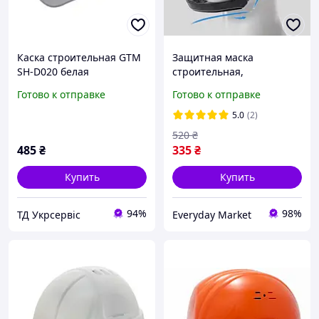
Каска строительная GTM
Защитная маска
SH-D020 белая
строительная,
профессиональная
Готово к отправке
Готово к отправке
защитная маска от
строительной пыли и
5.0
(2)
другого
520
₴
485
₴
335
₴
Купить
Купить
94%
98%
ТД Укрсервіс
Everyday Market