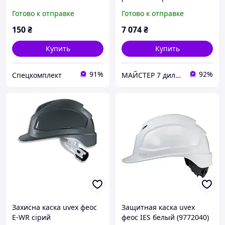
Готово к отправке
Готово к отправке
150
₴
7 074
₴
Купить
Купить
91%
92%
Спецкомплект
МАЙСТЕР 7 дилер UVEХ safety GROUP
Захисна каска uvex феос
Защитная каска uvex
E-WR сірий
феос IES белый (9772040)