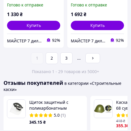
Готово к отправке
Готово к отправке
1 330
₴
1 692
₴
Купить
Купить
92%
92%
МАЙСТЕР 7 дилер UVEХ safety GROUP
МАЙСТЕР 7 дилер UVEХ safety GROUP
1
2
3
...
Показано 1 - 29 товаров из 5000+
Отзывы покупателей
в категории «Строительные
каски»
Щиток защитный с
Каска 
поликарбонатным
68 сув
экраном X-SCREEN 2760
коллек
5.0
(1)
418
₴
345
.15
₴
355
.30