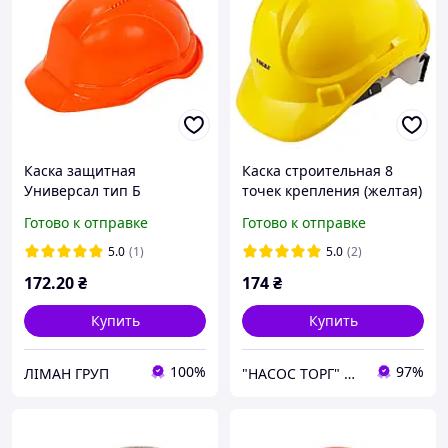
Каска защитная
Каска строительная 8
Универсал тип Б
точек крепления (желтая)
ТМ SIGMA
Готово к отправке
Готово к отправке
5.0
(1)
5.0
(2)
172
.20
₴
174
₴
Купить
Купить
100%
97%
ЛІМАН ГРУП
"НАСОС ТОРГ" Насосное оборудование, инструменты, освещение