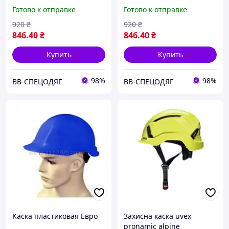
Duiker однотонная белая
Duiker однотонная
Готово к отправке
Готово к отправке
красная
920
₴
920
₴
846
.40
₴
846
.40
₴
Купить
Купить
98%
98%
ВВ-СПЕЦОДЯГ
ВВ-СПЕЦОДЯГ
Каска пластиковая Евро
Захисна каска uvex
pronamic alpine