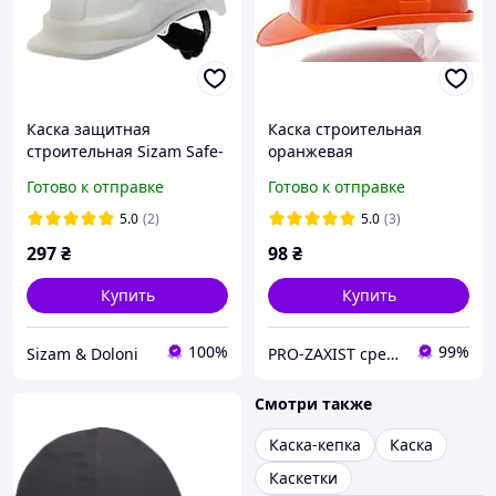
Каска защитная
Каска строительная
строительная Sizam Safe-
оранжевая
Guard 2210 белая
Готово к отправке
Готово к отправке
5.0
(2)
5.0
(3)
297
₴
98
₴
Купить
Купить
100%
99%
Sizam & Doloni
PRO-ZAXIST средства защиты для профессионалов.
Смотри также
Каска-кепка
Каска
Каскетки