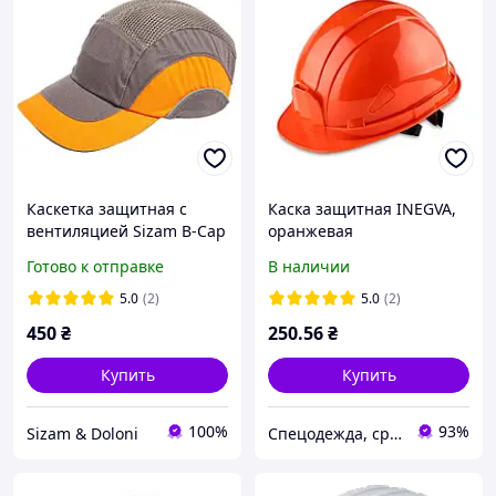
Каскетка защитная с
Каска защитная INEGVA,
вентиляцией Sizam B-Cap
оранжевая
серо-оранжевая
Готово к отправке
В наличии
5.0
(2)
5.0
(2)
450
₴
250
.56
₴
Купить
Купить
100%
93%
Sizam & Doloni
Спецодежда, средства индивидуальной защиты от производителя ООО КОМПАНИЯ ТЕКС-3000