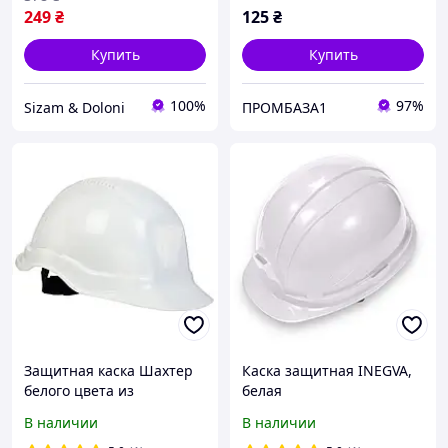
249
₴
125
₴
Купить
Купить
100%
97%
Sizam & Doloni
ПРОМБАЗА1
Защитная каска Шахтер
Каска защитная INEGVA,
белого цвета из
белая
высокопрочного
В наличии
В наличии
полиэтилена низкого