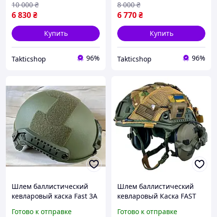
10 000
₴
8 000
₴
6 830
₴
6 770
₴
Купить
Купить
96%
96%
Takticshop
Takticshop
Шлем баллистический
Шлем баллистический
кевларовый каска Fast 3A
кевларовый Каска FAST
олива, койот XL L M
3А USA олива наушники
Готово к отправке
Готово к отправке
Wolkers крепления