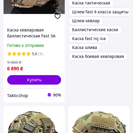
Каска тактическая
Шлем fast 4 класса защиты
Шлем кевлар
Баллистические каски
Каска кевларовая
баллистическая Fast 3A
Каска fast nij iiia
Wendy койот олива ХL L
Готово к отправке
Каска олива
M.
5.0
(1)
Каска боевая кевларовая
9 000
₴
6 890
₴
Купить
96%
Takticshop