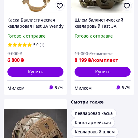
Каска Баллистическая
Шлем баллистический
кевларовая Fast 3А Wendy
кевларовый Fast 3A
койот олива
Wendy наушники Wolkers
Готово к отправке
Готово к отправке
крепления чебурашка
олива М L XL койот
5.0
(1)
9 000
₴
11 000
₴/комплект
6 800
₴
8 199
₴/комплект
Купить
Купить
97%
97%
Милком
Милком
Смотри также
Кевларовая каска
Каска армейская
Кевларовый шлем