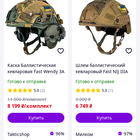
Каска Баллистическая
Шлем баллистический
кевларовая Fast Wendy 3А
кевларовый Fast NIJ IIIA
наушники Wolkers
койот, олива
Готово к отправке
Готово к отправке
крепление чебурашка
койот олива S М L XL
5.0
(2)
5.0
(1)
11 000
₴/комплект
9 000
₴
8 199
₴/комплект
6 749
₴
Купить
Купить
96%
97%
Takticshop
Милком