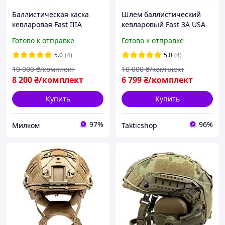
Баллистическая каска
Шлем баллистический
кевларовая Fast IIIA
кевларовый Fast 3А USA
Wendy с наушниками NIJ
кавер XL L M S олива
Готово к отправке
Готово к отправке
IIIA койот, олива
койот
5.0
(4)
5.0
(4)
10 000
₴/комплект
10 000
₴/комплект
8 200
₴/комплект
6 799
₴/комплект
Купить
Купить
97%
96%
Милком
Takticshop