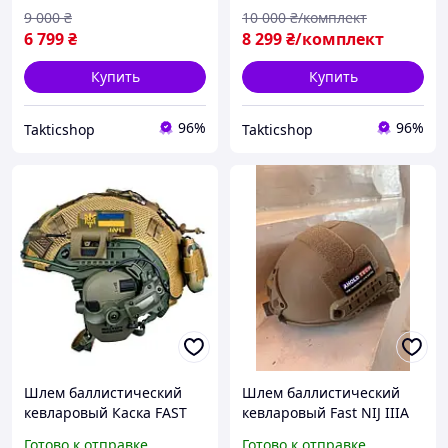
чебурашка кавер М L XL
9 000
₴
10 000
₴/комплект
6 799
₴
8 299
₴/комплект
Купить
Купить
96%
96%
Takticshop
Takticshop
Шлем баллистический
Шлем баллистический
кевларовый Каска FAST
кевларовый Fast NIJ IIIA
3A USA наушники Wolkers
олива койот 3A M L XL
Готово к отправке
Готово к отправке