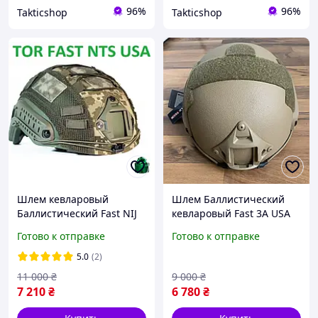
96%
96%
Takticshop
Takticshop
Шлем кевларовый
Шлем Баллистический
Баллистический Fast NIJ
кевларовый Fast 3A USA
IIIA олива койот с
койот олива с кавером XL
Готово к отправке
Готово к отправке
кавером XL L M
L M S
5.0
(2)
11 000
₴
9 000
₴
7 210
₴
6 780
₴