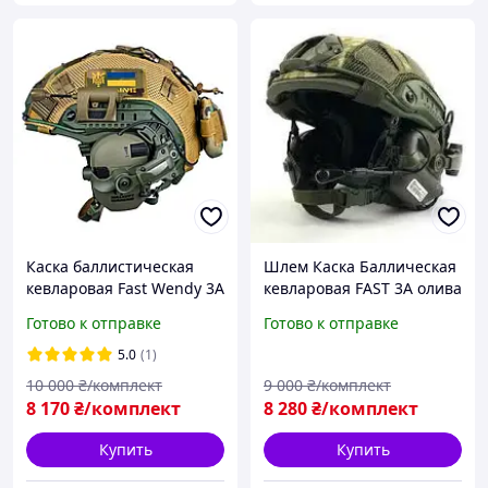
Каска баллистическая
Шлем Каска Баллическая
кевларовая Fast Wendy 3A
кевларовая FAST 3А олива
USA наушники Wolkers
койот наушники Wolkers
Готово к отправке
Готово к отправке
койот олива
5.0
(1)
10 000
₴/комплект
9 000
₴/комплект
8 170
₴/комплект
8 280
₴/комплект
Купить
Купить