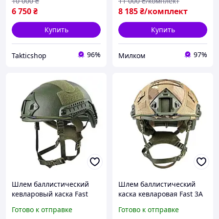
10 000
₴
11 000
₴/комплект
6 750
₴
8 185
₴/комплект
Купить
Купить
96%
97%
Takticshop
Милком
Шлем баллистический
Шлем баллистический
кевларовый каска Fast
каска кевларовая Fast 3A
Wendy USA 3A олива,
олива, койот с кавером
Готово к отправке
Готово к отправке
койот М L ХЛ
мультикам