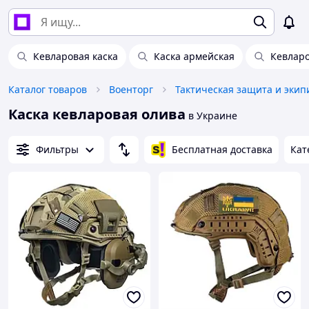
Кевларовая каска
Каска армейская
Кевлар
Каталог товаров
Военторг
Тактическая защита и экип
Каска кевларовая олива
в Украине
Фильтры
Бесплатная доставка
Кат