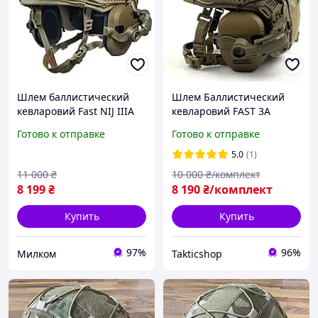
Шлем баллистический
Шлем Баллистический
кевларовий Fast NIJ IIIA
кевларовий FAST 3A
Wendy койот, олтва
Wendy наушники Wolkers
Готово к отправке
Готово к отправке
крепления чебурашк М L
XL
5.0
(1)
11 000
₴
10 000
₴/комплект
8 199
₴
8 190
₴/комплект
Купить
Купить
97%
96%
Милком
Takticshop