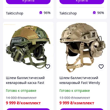
Купить
Купить
96%
96%
Takticshop
Takticshop
Шлем баллистический
Шлем баллистический
кевларовый каска Fast
кевларовый Fast Wendy
Wendy NIJ IIIA USA
NIJ IIIA USA наушники
Готово к отправке
Готово к отправке
наушники Earmor M31
Earmor M31 plus койот
олива койот
олива
14 000
₴/комплект
13 000
₴/комплект
9 999
₴/комплект
9 999
₴/комплект