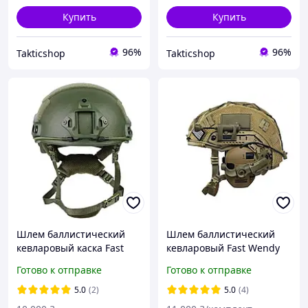
Купить
Купить
96%
96%
Takticshop
Takticshop
Шлем баллистический
Шлем баллистический
кевларовый каска Fast
кевларовый Fast Wendy
IIIA система Wendy олива
IIIA наушники Wolkers
Готово к отправке
Готово к отправке
койот
крепление чебурашка M
L XL койот
5.0
(2)
5.0
(4)