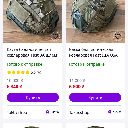
Каска баллистическая
Каска баллистическая
кевларовая Fast 3A шлем
кевларовая Fast IIIA USA
с кавером олива койот XL
олива койот ХL L M.
Готово к отправке
Готово к отправке
L M
5.0
(6)
10 000
₴
11 000
₴
6 840
₴
6 800
₴
Купить
Купить
96%
96%
Takticshop
Takticshop