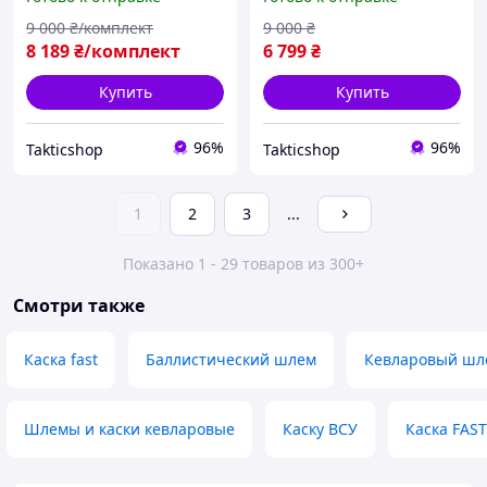
крепления олива койот М
L XL
9 000
₴/комплект
9 000
₴
8 189
₴/комплект
6 799
₴
Купить
Купить
96%
96%
Takticshop
Takticshop
1
2
3
...
Показано 1 - 29 товаров из 300+
Смотри также
Каска fast
Баллистический шлем
Кевларовый шл
Шлемы и каски кевларовые
Каску ВСУ
Каска FAST