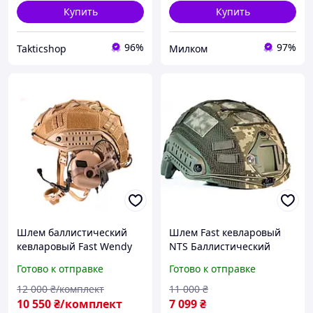
Купить
Купить
96%
97%
Takticshop
Милком
Шлем баллистический
Шлем Fast кевларовый
кевларовый Fast Wendy
NTS Баллистический
наушники Earmor M32
каска с кавером 3A USA
Готово к отправке
Готово к отправке
plus койот олива
койот олива XL L M S
12 000
₴/комплект
11 000
₴
10 550
₴/комплект
7 099
₴