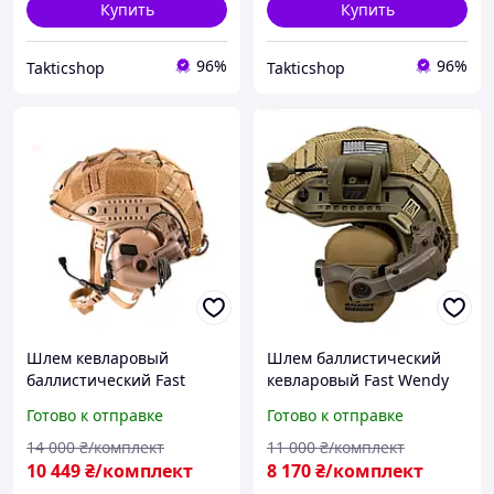
Купить
Купить
96%
96%
Takticshop
Takticshop
Шлем кевларовый
Шлем баллистический
баллистический Fast
кевларовый Fast Wendy
Wendy NIJ IIIA USA
IIIA койот олива
Готово к отправке
Готово к отправке
наушники Earmor M32
наушники Wolkers
plus койот, олива
крепления М L XL
14 000
₴/комплект
11 000
₴/комплект
10 449
₴/комплект
8 170
₴/комплект