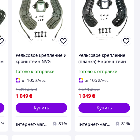
Рельсовое крепление и
Рельсовое крепление
ем
кронштейн NVG
(планка) + кронштейн
платформа для шлема
NVG платформа
Готово к отправке
Готово к отправке
Mich2000 с ушами
(шрауд) на бронешлем
Оливковый ABS
Mich2000 с ушами
105
105
от
₴
/мес
от
₴
/мес
алюминий
(Черный)
1 311
.25
₴
1 311
.25
₴
1 049
₴
1 049
₴
Купить
Купить
1%
81%
81%
Інтернет-магазин Already Better
Інтернет-магазин Already Better