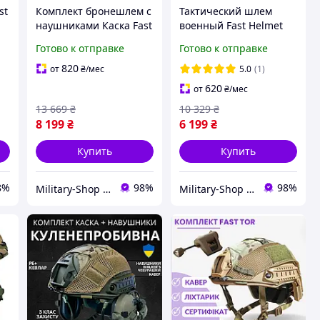
st
Комплект бронешлем с
Тактический шлем
наушниками Каска Fast
военный Fast Helmet
Tor Wendy РЕ с
NIJ IIIA Олива
Готово к отправке
Готово к отправке
активными
Бронешлем
наушниками Impact
Пуленепробивный
820
от
₴
/мес
5.0
(1)
Sport Honeywell Шлем
Каска военная
620
от
₴
/мес
защитная
13 669
₴
10 329
₴
8 199
₴
6 199
₴
Купить
Купить
8%
98%
98%
Military-Shop Store 🪖
Military-Shop Store 🪖