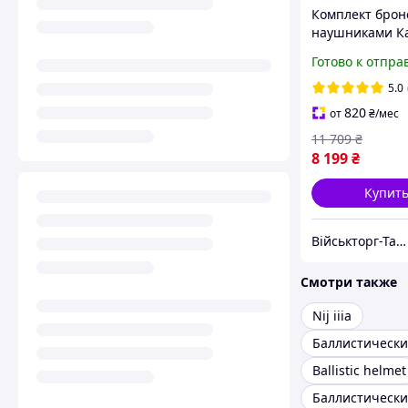
Комплект брон
наушниками Ка
Tor Wendy РЕ с
Готово к отпра
активными
наушниками Wa
5.0
K2 Razor Шлем
820
от
₴
/мес
11 709
₴
8 199
₴
Купит
Військторг-Тактичне спорядження
Смотри также
Nij iiia
Баллистическ
Ballistic helmet