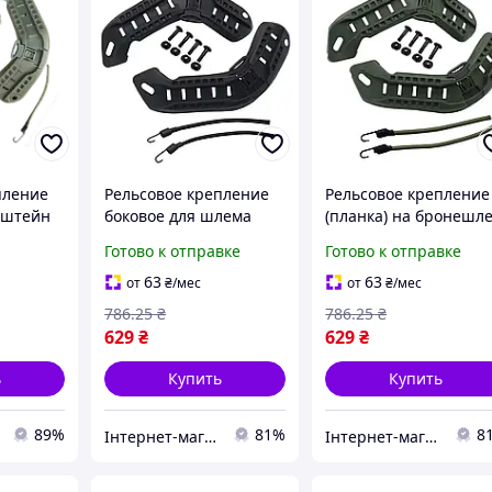
пление
Рельсовое крепление
Рельсовое крепление
онштейн
боковое для шлема
(планка) на бронешл
а
Mich2000 черное ABS
Mich2000 Оливковый
Готово к отправке
Готово к отправке
онешлем
для установки фонарей
ами
и камер
63
63
от
₴
/мес
от
₴
/мес
786
.25
₴
786
.25
₴
629
₴
629
₴
ь
Купить
Купить
89%
81%
8
Інтернет-магазин Already Better
Інтернет-магазин Already Better