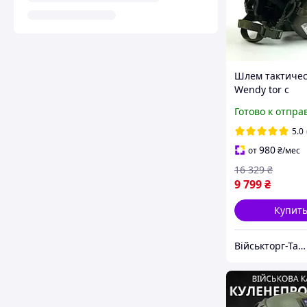
Шлем тактичес
Wendy tor с
наушниками 
Готово к отпра
M31 Каска вое
Бронешлем
5.0
баллистически
980
от
₴
/мес
16 329
₴
9 799
₴
Купит
Військторг-Тактичне спорядження