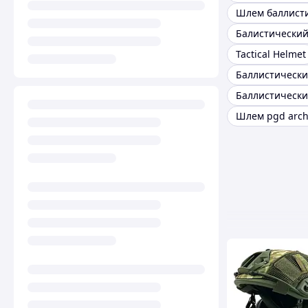
Балистически
Tactical Helmet
Шлем pgd arc