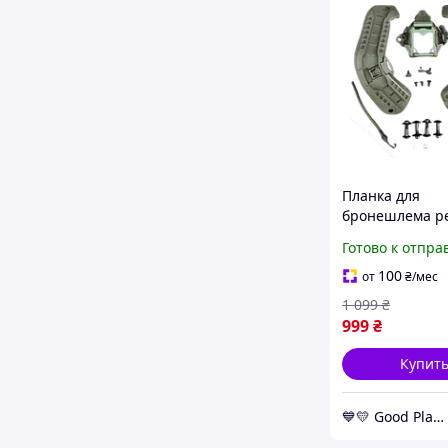
Планка для
бронешлема р
с кронштейно
Готово к отпра
платформа Mic
ушами, оливко
100
от
₴
/мес
GoodPlace -worr
1 099
₴
shopping-
999
₴
Купит
💙💛 Good Place