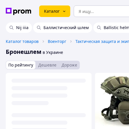
Каталог
Nij iiia
Баллистический шлем
Ballistic hel
Каталог товаров
Военторг
Тактическая защита и эки
Бронешлем
в Украине
По рейтингу
Дешевле
Дороже