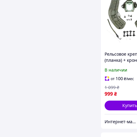
Рельсовое кре
(планка) + кр
NVG платформ
В наличии
(шрауд) на бр
Mich2000 с уш
100
от
₴
/мес
(Оливковый)
1 099
₴
999
₴
Купит
Интернет-магазин "САДКО"