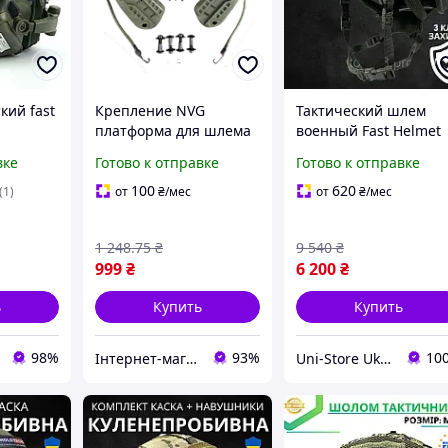
кий fast
Крепление NVG
Тактический шлем
платформа для шлема
военный Fast Helmet
EARMOR
Mich2000 с ушами
NIJ IIIA Олива
вке
Готово к отправке
Готово к отправке
нная
оливковое ABS
Бронешлем
алюминий для
Пуленепробивный
100
620
(1)
от
₴
/мес
от
₴
/мес
й олива
фонарей и камер
Каска военная
защитная
1 248
.75
₴
9 540
₴
999
₴
6 200
₴
ь
Купить
Купить
98%
93%
10
Інтернет-магазин Look 100 Clothes
Uni-Store Ukraine — Побудуй свій світ!