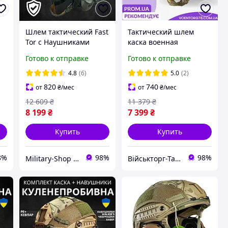
Шлем тактический Fast
Тактический шлем
Tor с Наушниками
каска военная
Бронешлем с
бронешлем Fast Helmet
Готово к отправке
Готово к отправке
креплениями тор с
NIJ IIIA Фонарик Кавер
наушниками Каска
мультикам
4.8
(6)
5.0
(2)
Военная
820
740
от
₴
/мес
от
₴
/мес
12 609
₴
11 379
₴
8 199
₴
7 399
₴
Купить
Купить
8%
98%
98%
Military-Shop Store 🪖
Військторг-Тактичне спорядження