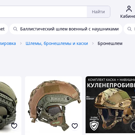
Найти
Кабин
met
Баллистический шлем военный с наушниками
пировка
Шлемы, бронешлемы и каски
Бронешлем