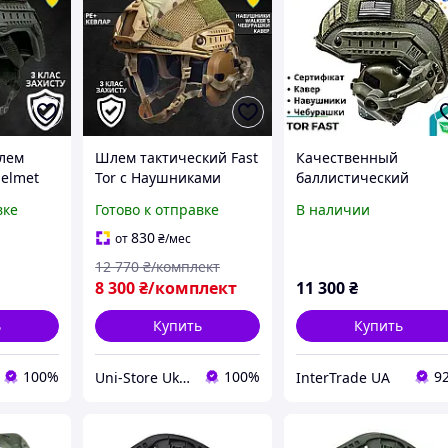
лем
Шлем тактический Fast
Качественный
Helmet
Tor с Наушниками
баллистический
Бронешлем с
бронешлем Каска
вке
Готово к отправке
В наличии
креплениями Шлем
тактическая TOR FAST
ный
тор с наушниками
наушниками Earmor
830
от
₴
/мес
Каска Военная Тор
M31H Тактический
12 770
₴/комплект
шлем
8 300
₴/комплект
11 300
₴
ь
Купить
Купить
100%
100%
9
Uni-Store Ukraine — Побудуй свій світ!
InterTrade UA