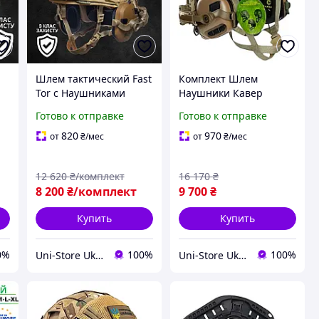
Шлем тактический Fast
Комплект Шлем
Tor с Наушниками
Наушники Кавер
Бронешлем с
Чебурашки военный
Готово к отправке
Готово к отправке
креплениями Шлем
Fast с наушниками
тор с наушниками
Earmor M31 Койот
820
970
от
₴
/мес
от
₴
/мес
Каска Военная Тор
Бронешлем 3А
12 620
₴/комплект
16 170
₴
8 200
₴/комплект
9 700
₴
Купить
Купить
0%
100%
100%
Uni-Store Ukraine — Побудуй свій світ!
Uni-Store Ukraine — Побудуй свій світ!