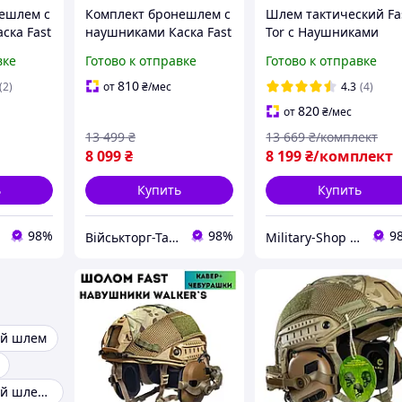
ешлем с
Комплект бронешлем с
Шлем тактический Fa
ска Fast
наушниками Каска Fast
Tor с Наушниками
Tor Wendy РЕ с
Бронешлем с
вке
Готово к отправке
Готово к отправке
активными
креплениями Шлем
lker`s
наушниками Impact
тор с наушниками
810
(2)
от
₴
/мес
4.3
(4)
Sport Honeywell Шлем
Каска Военная Тор
820
от
₴
/мес
13 499
₴
13 669
₴/комплект
8 099
₴
8 199
₴/комплект
ь
Купить
Купить
98%
98%
9
Військторг-Тактичне спорядження
Military-Shop Store 🪖
ий шлем
Баллистический шлем военный с наушниками