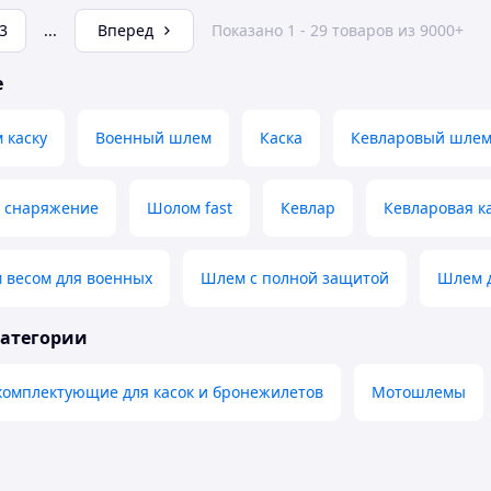
3
...
Вперед
Показано 1 - 29 товаров из 9000+
е
 каску
Военный шлем
Каска
Кевларовый шле
е снаряжение
Шолом fast
Кевлар
Кевларовая к
 весом для военных
Шлем с полной защитой
Шлем д
категории
комплектующие для касок и бронежилетов
Мотошлемы