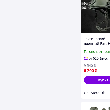
Тактический ш
военный Fast 
NIJ IIIA Олива
Готово к отпра
Бронешлем
Пуленепробив
620
от
₴
/мес
Каска военная
9 540
₴
защитная
6 200
₴
Купит
Uni-Store Ukraine — Побудуй свій світ!