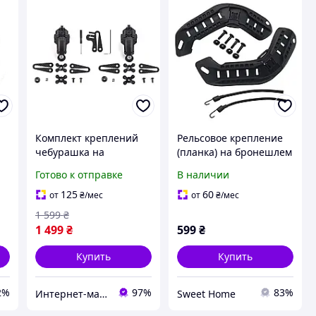
Комплект креплений
Рельсовое крепление
н
чебурашка на
(планка) на бронешлем
бронешлем для
Mich2000 Черный
Готово к отправке
В наличии
м
наушников Peltor и
Sordin (Черный)
125
60
от
₴
/мес
от
₴
/мес
1 599
₴
1 499
₴
599
₴
Купить
Купить
2%
97%
83%
Интернет-магазин Итакшоп
Sweet Home