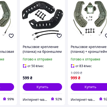
Рельсовое крепление
Рельсовое крепление
ельсовая
(планка) на бронешлем
(планка) + кронштей
м NVG
Mich2000 Черный
NVG платформа
вке
Готово к отправке
Готово к отправке
h2000 с
(шрауд) на бронешле
вая
Mich2000 с ушами
50
83
от
₴
/мес
от
₴
/мес
y-free-
(Оливковый)
1 099
₴
599
₴
999
₴
ь
Купить
Купить
99%
92%
9
Интернет-магазин livelyshop
Интернет-магазин livelyshop