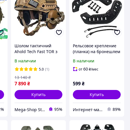
Шолом тактичний
Рельсовое крепление
Ahold Tech Fast TOR з
(планка) на бронешлем
навушниками
Mich2000 Черный
В наличии
В наличии
 с
бронешем та
кріпленнями каска
60
5.0
(1)
от
₴
/мес
військова
13 140
₴
7 890
₴
599
₴
Купить
Купить
2%
95%
89%
Mega-Shop Store
Интернет-магазин "САДКО"