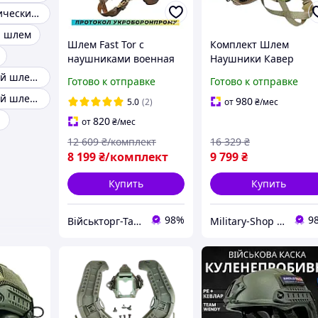
Шлем баллистический tor-d
й шлем
Шлем Fast Tor с
Комплект Шлем
наушниками военная
Наушники Кавер
каска для ЗСУ
Чебурашки военный
Баллистический шлем без ушей
Готово к отправке
Готово к отправке
Бронешлем с
Fast с наушниками
Баллистический шлем койот для военных
наушниками
Earmor M31 Койот
980
5.0
(2)
от
₴
/мес
Баллистический
Бронешлем 3А
h
820
от
₴
/мес
Комплект шлем
12 609
₴/комплект
16 329
₴
военный
8 199
₴/комплект
9 799
₴
Купить
Купить
98%
9
Військторг-Тактичне спорядження
Military-Shop Store 🪖