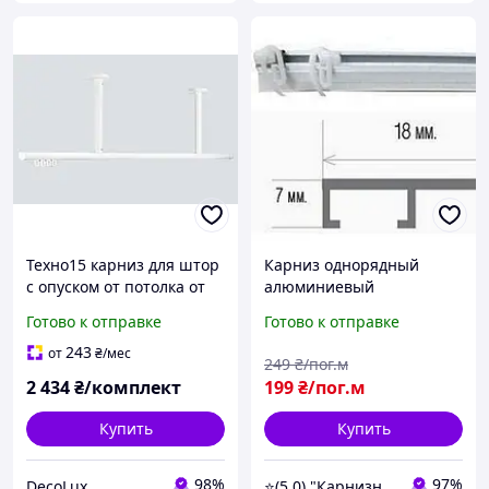
Техно15 карниз для штор
Карниз однорядный
с опуском от потолка от
алюминиевый
5см до 100см, белый
Готово к отправке
Готово к отправке
243
от
₴
/мес
249
₴/пог.м
2 434
₴/комплект
199
₴/пог.м
Купить
Купить
98%
97%
DecoLux
⭐️(5.0) "Карнизный Гуру" интернет-магазин карнизов, штор, гардин и жалюзи