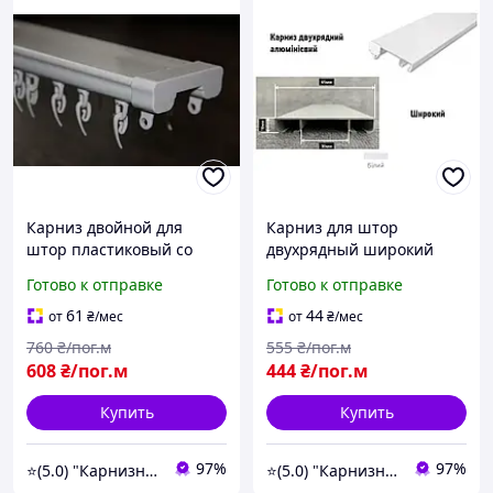
Карниз двойной для
Карниз для штор
штор пластиковый со
двухрядный широкий
всей комплектующей
усиленный белый
Готово к отправке
Готово к отправке
фурнитурой двухрядный
Lux М | Карнизный гуру
61
44
от
₴
/мес
от
₴
/мес
760
₴/пог.м
555
₴/пог.м
608
₴/пог.м
444
₴/пог.м
Купить
Купить
97%
97%
⭐️(5.0) "Карнизный Гуру" интернет-магазин карнизов, штор, гардин и жалюзи
⭐️(5.0) "Карнизный Гуру" интернет-магазин карнизов, штор, гардин и жалюзи