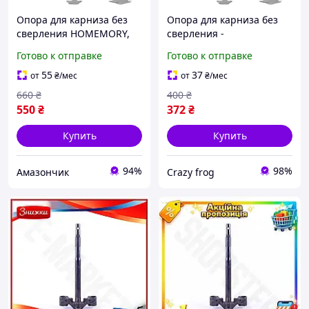
Опора для карниза без
Опора для карниза без
сверления HOMEMORY,
сверления -
подвеска штор без
Подвешивание штор без
Готово к отправке
Готово к отправке
инструментов,
сверления, Карниз для
регулируемая 14 25 см,
шкафа с ролетами,
55
37
от
₴
/мес
от
₴
/мес
белая, комплект 2 шт
высота от 14 до 25 см,
660
₴
400
₴
белый, уп
550
₴
372
₴
Купить
Купить
94%
98%
Амазончик
Crazy frog