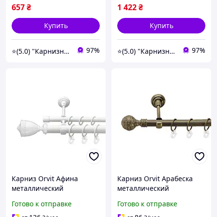
300 см
657
₴
1 422
₴
Купить
Купить
97%
97%
⭐️(5.0) "Карнизный Гуру" интернет-магазин карнизов, штор, гардин и жалюзи
⭐️(5.0) "Карнизный Гуру" интернет-магазин карнизов, штор, гардин и жалюзи
Карниз Orvit Афина
Карниз Orvit Арабеска
металлический
металлический
двухрядный открытый
однорядный открытый
Готово к отправке
Готово к отправке
гладкая труба кольцо
рифленая труба кольцо