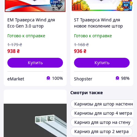
EM Траверса Wind для
ST Траверса Wind для
Eco Gen 3.0 штор
новое поколение штор
крепление для карниза
крепление для карниза
Готово к отправке
Готово к отправке
универсальная система
универсальная система
для подвешивания што
для подвешивания
1 179
₴
1 168
₴
MAR_K
OST|ER
938
₴
936
₴
Купить
Купить
100%
98%
eMarket
Shopster
Смотри также
Карнизы для штор настенны
Карнизы для штор 4 метра
Карниз для штор на стену
Карниз для штор 2 метра