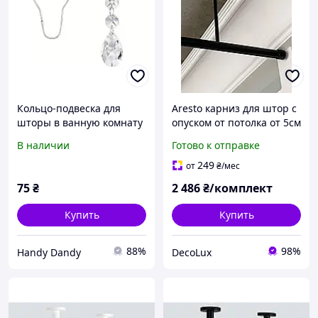
Кольцо-подвеска для
Aresto карниз для штор с
шторы в ванную комнату
опуском от потолка от 5см
из нержавеющей стали 1
до 100см
В наличии
Готово к отправке
шт. Серебристый
249
от
₴
/мес
75
₴
2 486
₴/комплект
Купить
Купить
88%
98%
Handy Dandy
DecoLux