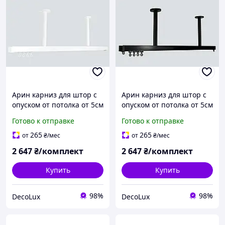
Арин карниз для штор с
Арин карниз для штор с
опуском от потолка от 5см
опуском от потолка от 5см
до 100см, белый
до 100см, черный
Готово к отправке
Готово к отправке
265
265
от
₴
/мес
от
₴
/мес
2 647
₴/комплект
2 647
₴/комплект
Купить
Купить
98%
98%
DecoLux
DecoLux