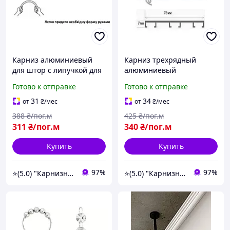
Карниз алюминиевый
Карниз трехрядный
для штор с липучкой для
алюминиевый
ламбрекена гнущийся в
Готово к отправке
Готово к отправке
эркер вручную
31
34
от
₴
/мес
от
₴
/мес
388
₴/пог.м
425
₴/пог.м
311
₴/пог.м
340
₴/пог.м
Купить
Купить
97%
97%
⭐️(5.0) "Карнизный Гуру" интернет-магазин карнизов, штор, гардин и жалюзи
⭐️(5.0) "Карнизный Гуру" интернет-магазин карнизов, штор, гардин и жалюзи