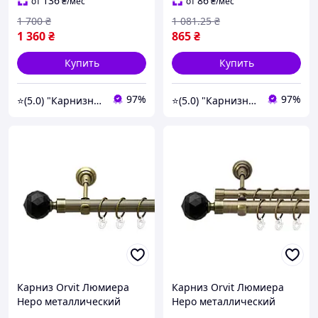
металлическое Арктис
металлическое Антик 19
136
86
от
₴
/мес
от
₴
/мес
25\16 мм 300 см (00-
мм 300 см (00-00017208)
1 700
₴
1 081
.25
₴
00024627)
1 360
₴
865
₴
Купить
Купить
97%
97%
⭐️(5.0) "Карнизный Гуру" интернет-магазин карнизов, штор, гардин и жалюзи
⭐️(5.0) "Карнизный Гуру" интернет-магазин карнизов, штор, гардин и жалюзи
Карниз Orvit Люмиера
Карниз Orvit Люмиера
Неро металлический
Неро металлический
однорядный открытый
двухрядный открытый