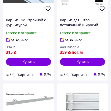
Карниз ОМ3 тройной с
Карниз для штор
фурнитурой
потолочный широкий
однорядный с
Готово к отправке
Готово к отправке
комплектацией из
алюминиевого профиля
32
36
от
₴
/мес
от
₴
/мес
394
₴
448
₴/пог.м
315
₴
359
₴/пог.м
Купить
Купить
97%
97%
⭐️(5.0) "Карнизный Гуру" интернет-магазин карнизов, штор, гардин и жалюзи
⭐️(5.0) "Карнизный Гуру" интернет-магазин карнизов, штор, гардин и жалюзи