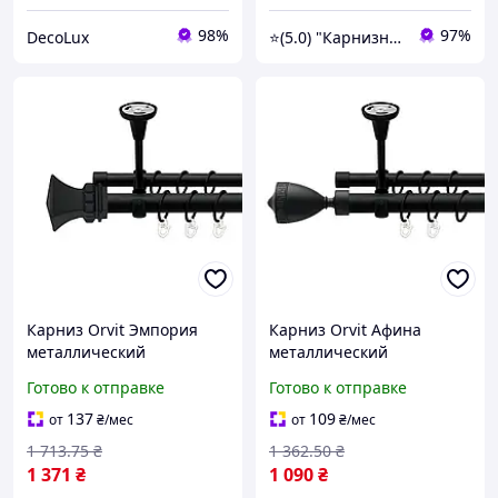
98%
97%
DecoLux
⭐️(5.0) "Карнизный Гуру" интернет-магазин карнизов, штор, гардин и жалюзи
Карниз Orvit Эмпория
Карниз Orvit Афина
металлический
металлический
двухрядный открытый к
двухрядный открытый к
Готово к отправке
Готово к отправке
потолку гладкая труба
потолку гладкая труба
кольцо металлическое
кольцо металлическое
137
109
от
₴
/мес
от
₴
/мес
Черный Бархат 25\19 мм
Черный Бархат 25\19 мм
1 713
.75
₴
1 362
.50
₴
240 см
160 см
1 371
₴
1 090
₴