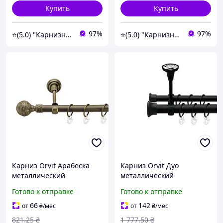
Купить
Купить
97%
97%
⭐️(5.0) "Карнизный Гуру" интернет-магазин карнизов, штор, гардин и жалюзи
⭐️(5.0) "Карнизный Гуру" интернет-магазин карнизов, штор, гардин и жалюзи
Карниз Orvit Арабеска
Карниз Orvit Дуо
металлический
металлический
однорядный открытый
двухрядный открытый к
Готово к отправке
Готово к отправке
рифленая труба кольцо
потолку гладкая труба
металлическое Антик 19
кольцо металлическое
66
142
от
₴
/мес
от
₴
/мес
мм 200 см (00-00017206)
Черный Бархат 25\19 мм
821
.25
₴
1 777
.50
₴