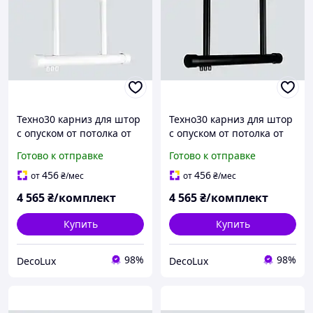
Техно30 карниз для штор
Техно30 карниз для штор
с опуском от потолка от
с опуском от потолка от
5см до 100см, белый
5см до 100см, черный
Готово к отправке
Готово к отправке
456
456
от
₴
/мес
от
₴
/мес
4 565
₴/комплект
4 565
₴/комплект
Купить
Купить
98%
98%
DecoLux
DecoLux