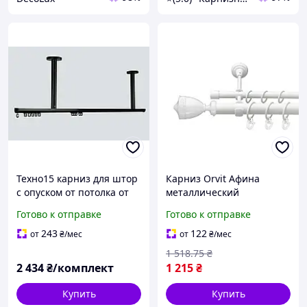
Техно15 карниз для штор
Карниз Orvit Афина
с опуском от потолка от
металлический
5см до 100см, черный
двухрядный открытый
Готово к отправке
Готово к отправке
гладкая труба кольцо
металлическое Арктис
243
122
от
₴
/мес
от
₴
/мес
25\16 мм 240 см (00-
1 518
.75
₴
00024626)
2 434
₴/комплект
1 215
₴
Купить
Купить