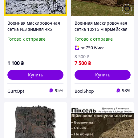
Военная маскировочная
Военная маскировочная
сетка №3 зимняя 4х5
сетка 10х15 м армейская
Multi Tent
камуфляжная сеть ЗСУ -
Готово к отправке
Готово к отправке
Хвойный лес
750
от
₴
/мес
8 500
₴
1 100
₴
7 500
₴
Купить
Купить
95%
98%
GurtOpt
BoolShop