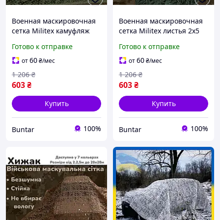
Военная маскировочная
Военная маскировочная
сетка Militex камуфляж
сетка Militex листья 2х5
2х5 для навеса BUN-283
для навеса BUN-284
Готово к отправке
Готово к отправке
60
60
от
₴
/мес
от
₴
/мес
1 206
₴
1 206
₴
603
₴
603
₴
Купить
Купить
100%
100%
Buntar
Buntar