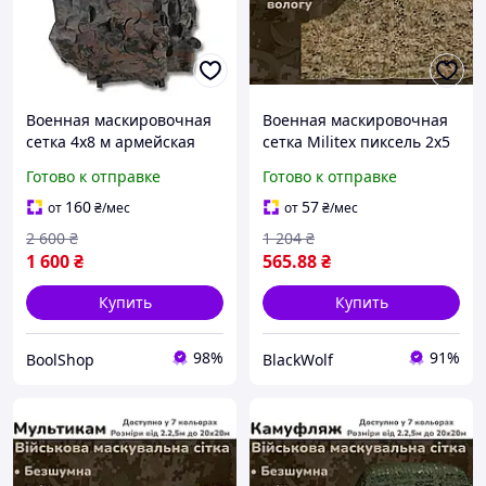
Военная маскировочная
Военная маскировочная
сетка 4х8 м армейская
сетка Militex пиксель 2х5
камуфляжная сеть ЗСУ -
для навеса BLK-325
Готово к отправке
Готово к отправке
Мультикам грязь
160
57
от
₴
/мес
от
₴
/мес
2 600
₴
1 204
₴
1 600
₴
565
.88
₴
Купить
Купить
98%
91%
BoolShop
BlackWolf