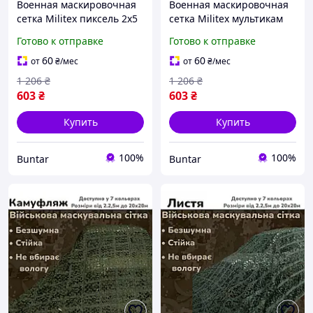
Военная маскировочная
Военная маскировочная
сетка Militex пиксель 2х5
сетка Militex мультикам
для навеса BUN-281
2х5 для навеса BUN-282
Готово к отправке
Готово к отправке
60
60
от
₴
/мес
от
₴
/мес
1 206
₴
1 206
₴
603
₴
603
₴
Купить
Купить
100%
100%
Buntar
Buntar