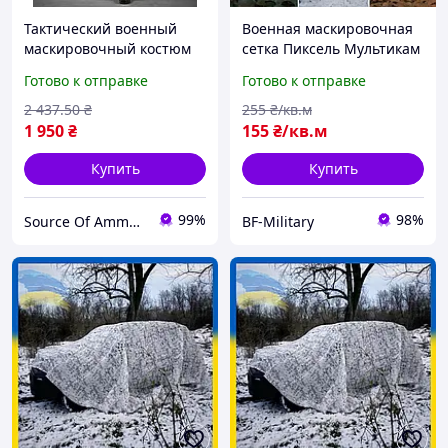
Тактический военный
Военная маскировочная
маскировочный костюм
сетка Пиксель Мультикам
сетка Хищник + баф
Камуфляж Листья
Готово к отправке
Готово к отправке
армейская
Хищник Клякса арктика
маскировочная одежда
от 2х2,5 до 20х20м BAGS
2 437
.50
₴
255
₴/кв.м
1 950
₴
155
₴/кв.м
Купить
Купить
99%
98%
Source Of Ammunition
BF-Military