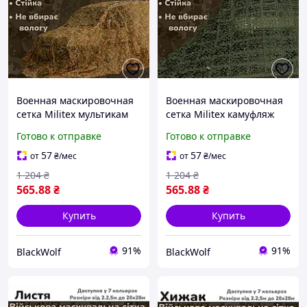
Военная маскировочная
Военная маскировочная
сетка Militex мультикам
сетка Militex камуфляж
2х5 для навеса BLK-326
2х5 для навеса BLK-327
Готово к отправке
Готово к отправке
57
57
от
₴
/мес
от
₴
/мес
1 204
₴
1 204
₴
565
.88
₴
565
.88
₴
Купить
Купить
91%
91%
BlackWolf
BlackWolf