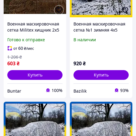
Военная маскировочная
Военная маскировочная
сетка Militex хищник 2х5
сетка №1 зимняя 4х5
для навеса BUN-285
Multi Tent
Готово к отправке
В наличии
60
от
₴
/мес
1 206
₴
603
₴
920
₴
Купить
Купить
100%
93%
Buntar
Bazilik