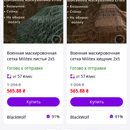
Военная маскировочная
Военная маскировочная
сетка Militex листья 2х5
сетка Militex хищник 2х5
для навеса BLK-328
для навеса BLK-329
Готово к отправке
Готово к отправке
57
57
от
₴
/мес
от
₴
/мес
1 204
₴
1 204
₴
565
.88
₴
565
.88
₴
Купить
Купить
91%
91%
BlackWolf
BlackWolf