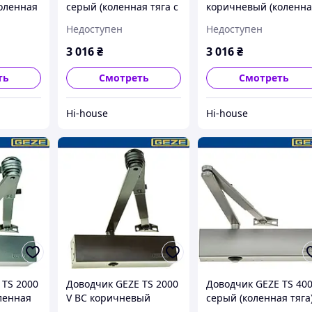
оленная
серый (коленная тяга с
коричневый (коленн
фиксацией)
тяга с фиксацией)
Недоступен
Недоступен
3 016
₴
3 016
₴
ть
Смотреть
Смотреть
Hi-house
Hi-house
 TS 2000
Доводчик GEZE TS 2000
Доводчик GEZE TS 40
ленная
V BC коричневый
серый (коленная тяга
е)
(коленная тяга с