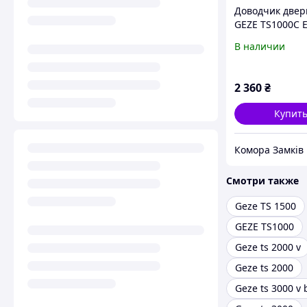
Доводчик двер
GEZE TS1000C E
белый
В наличии
2 360
₴
Купит
Комора Замків
Смотри также
Geze TS 1500
GEZE TS1000
Geze ts 2000 v
Geze ts 2000
Geze ts 3000 v 