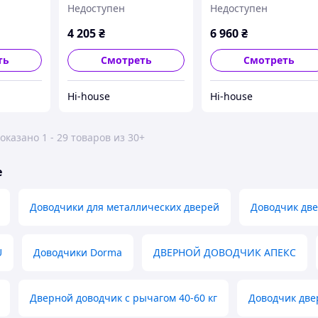
Недоступен
Недоступен
фиксацие)
4 205
₴
6 960
₴
ть
Смотреть
Смотреть
Hi-house
Hi-house
оказано 1 - 29 товаров из 30+
е
Доводчики для металлических дверей
Доводчик дв
U
Доводчики Dorma
ДВЕРНОЙ ДОВОДЧИК АПЕКС
Дверной доводчик с рычагом 40-60 кг
Доводчик две