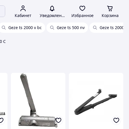
Кабинет
Уведомления
Избранное
Корзина
Geze ts 2000 v bc
Geze ts 500 nv
Geze ts 2000 n
0 C