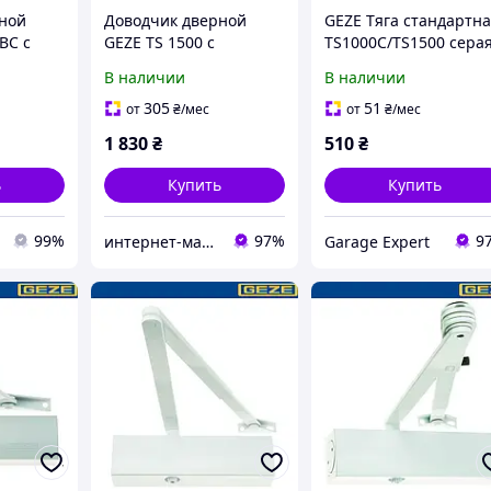
ной
Доводчик дверной
GEZE Tяга стандартн
BC c
GEZE TS 1500 с
TS1000C/TS1500 сера
ножницами белый
В наличии
В наличии
305
51
от
₴
/мес
от
₴
/мес
1 830
₴
510
₴
ь
Купить
Купить
99%
97%
9
интернет-магазин «Shemil»
Garage Expert