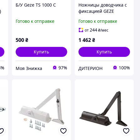
Б/У Geze TS 1000 C
Ножницы доводчика с
)
фиксацией GEZE
TS1500/TS1000 C цвет
Готово к отправке
Готово к отправке
коричневый
244
от
₴
/мес
500
₴
1 462
₴
Купить
Купить
8%
97%
100%
Моя Знижка
ДИТЕРИОН