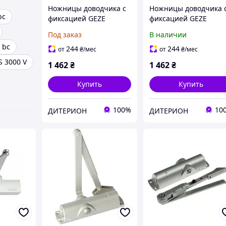
Ножницы доводчика с
Ножницы доводчика 
bc
фиксацией GEZE
фиксацией GEZE
TS1500/TS1000 C цвет
TS1500/TS1000 C цвет
Под заказ
В наличии
серебро
белый
 bc
244
244
от
₴
/мес
от
₴
/мес
S 3000 V
1 462
₴
1 462
₴
Купить
Купить
100%
10
ДИТЕРИОН
ДИТЕРИОН