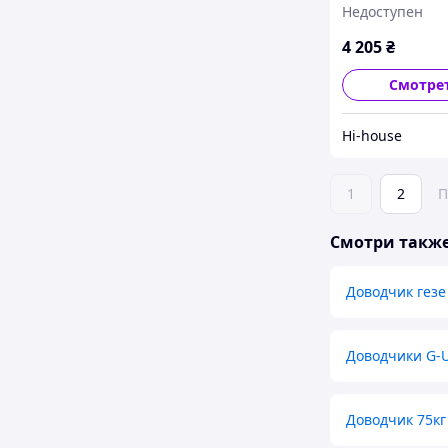
Недоступен
4 205
₴
Смотре
Hi-house
1
2
П
Смотри такж
Доводчик гезе
Доводчики G-
Доводчик 75кг