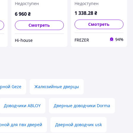
Недоступен
Недоступен
1 338
.28
₴
6 960
₴
Смотреть
Смотреть
94%
FREZER
Hi-house
ерной Geze
Жалюзийные дверцы
Доводчики ABLOY
Дверные доводчики Dorma
рной для пвх дверей
Дверной доводчик usk