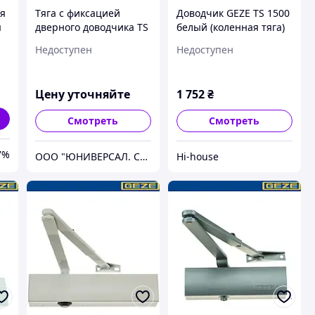
ая
Тяга c фиксацией
Доводчик GEZE TS 1500
я
дверного доводчика TS
белый (коленная тяга)
1000/1500 GEZE
Недоступен
Недоступен
Цену уточняйте
1 752
₴
Смотреть
Смотреть
7%
ООО "ЮНИВЕРСАЛ. СЕРВИС. КОМПАНИ"
Hi-house