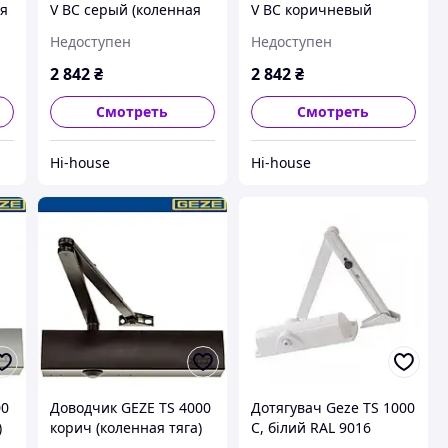
ая
V BC серый (коленная
V BC коричневый
тяга)
(коленная тяга)
Недоступен
Недоступен
2 842
₴
2 842
₴
Смотреть
Смотреть
Hi-house
Hi-house
00
Доводчик GEZE TS 4000
Дотягувач Geze TS 1000
)
корич (коленная тяга)
C, білий RAL 9016