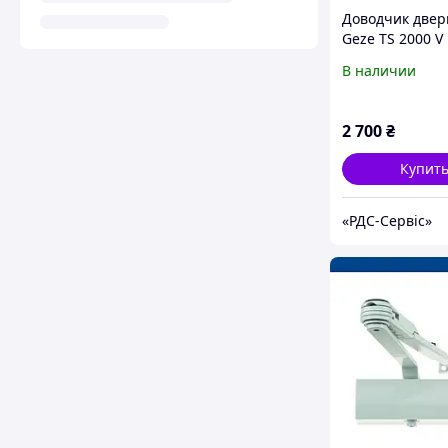
Доводчик двер
Geze TS 2000 V 
тягой
В наличии
2 700
₴
Купит
«РДС-Сервіс»