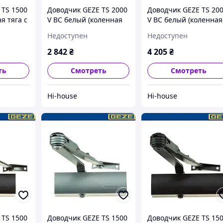
 TS 1500
Доводчик GEZE TS 2000
Доводчик GEZE TS 20
я тяга с
V BC белый (коленная
V BC белый (коленная
тяга)
тяга с фиксацие)
Недоступен
Недоступен
2 842
₴
4 205
₴
ть
Смотреть
Смотреть
Hi-house
Hi-house
 TS 1500
Доводчик GEZE TS 1500
Доводчик GEZE TS 15