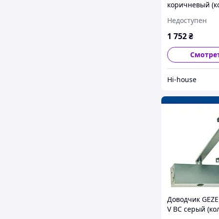
коричневый (к
тяга)
Недоступен
1 752
₴
Смотре
Hi-house
Доводчик GEZE
V BC серый (ко
тяга с фиксаци