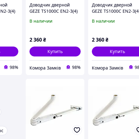
ной
Доводчик дверной
Доводчик дверной
N2-3(4)
GEZE TS1000C EN2-3(4)
GEZE TS1000C EN2-3(4
серый
коричневый
В наличии
В наличии
2 360
₴
2 360
₴
ь
Купить
Купить
98%
98%
9
Комора Замків
Комора Замків
bc