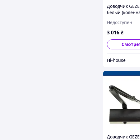
Доводчик GEZE
белый (коленна
фиксацией)
Недоступен
3 016
₴
Смотре
Hi-house
Доводчик GEZE