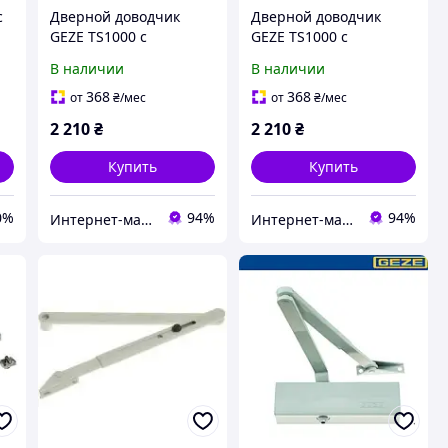
с
Дверной доводчик
Дверной доводчик
GEZE TS1000 с
GEZE TS1000 с
рычажной тягой белый
рычажной тягой
В наличии
В наличии
коричневый
368
368
от
₴
/мес
от
₴
/мес
2 210
₴
2 210
₴
Купить
Купить
0%
94%
94%
Интернет-магазин HOZ-DOM.COM.UA
Интернет-магазин HOZ-DOM.COM.UA