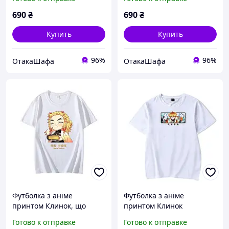
Чорний S
Незуко Чорний S
690
₴
690
₴
Купить
Купить
96%
96%
ОтакаШафа
ОтакаШафа
Футболка з аніме
Футболка з аніме
принтом Клинок, що
принтом Клинок
розсікає демонів / Ренгоку
Розсікаючий Демонів /
Готово к отправке
Готово к отправке
Чорний S
Зеніцу Чорний S