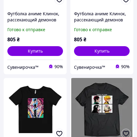
Футболка аниме Клинок,
Футболка аниме Клинок,
рассекающий демонов
рассекающий демонов
размер L черная
размер XL черная
Готово к отправке
Готово к отправке
(F010046_6)
(F010046_7)
805
₴
805
₴
Купить
Купить
90%
90%
Сувенирочка™
Сувенирочка™