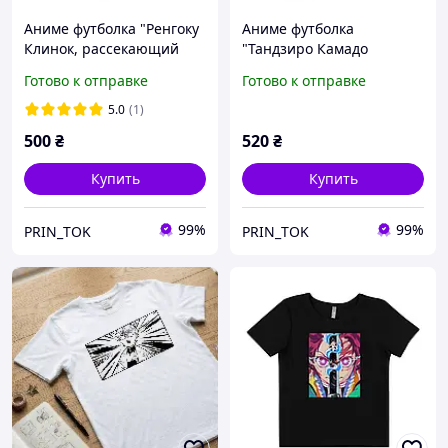
Аниме футболка "Ренгоку
Аниме футболка
Клинок, рассекающий
"Тандзиро Камадо
демонов"
Клинок, рассекающий
Готово к отправке
Готово к отправке
демонов"
5.0
(1)
500
₴
520
₴
Купить
Купить
99%
99%
PRIN_TOK
PRIN_TOK