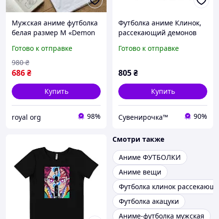
Мужская аниме футболка
Футболка аниме Клинок,
белая размер M «Demon
рассекающий демонов
Slayer / Клинок,
размер S черная
Готово к отправке
Готово к отправке
уничтожающий демонов»
(F010046_4)
с персонажем Zenitsu
980
₴
Agatsuma / Зеницу
686
₴
805
₴
Агацума
Купить
Купить
98%
90%
royal org
Сувенирочка™
Смотри также
Аниме ФУТБОЛКИ
Аниме вещи
Футболка клинок рассекающ
Футболка акацуки
Аниме-футболка мужская