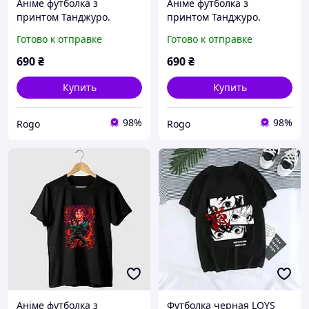
Аніме футболка з
Аніме футболка з
принтом Танджуро.
принтом Танджуро.
Клинок який розрізає
Клинок який розрізає
Готово к отправке
Готово к отправке
демонів. Demon slayer
демонів. Demon slayer
690
₴
690
₴
Купить
Купить
98%
98%
Rogo
Rogo
Аніме футболка з
Футболка черная LOYS