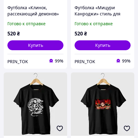
Футболка «Клинок,
Футболка «Мицури
рассекающий демонов»
Канроджи» стиль для
стиль для настоящих
фанатов аниме Клинок,
Готово к отправке
Готово к отправке
поклонников аниме
рассекающий демонов
520
₴
520
₴
Купить
Купить
99%
99%
PRIN_TOK
PRIN_TOK