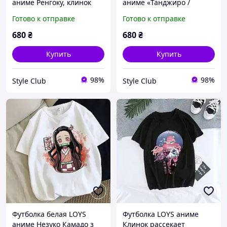
аниме Ренгоку, клинок
аниме «Танджиро /
розсікаючий демонів XS
Клинок розсікаючий
Готово к отправке
Готово к отправке
демонів» XS
680
₴
680
₴
Купить
Купить
98%
98%
Style Club
Style Club
Футболка белая LOYS
Футболка LOYS аниме
аниме Незуко Камадо з
Клинок рассекает