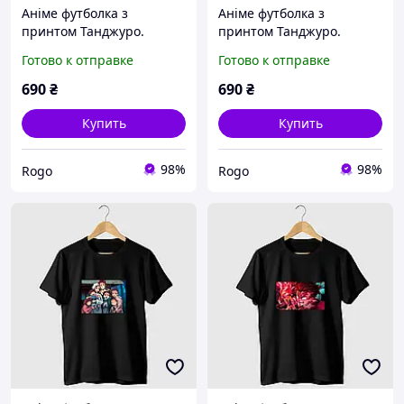
Аніме футболка з
Аніме футболка з
принтом Танджуро.
принтом Танджуро.
Клинок який розрізає
Клинок який розрізає
Готово к отправке
Готово к отправке
демонів. Demon slayer
демонів. Demon slayer
690
₴
690
₴
Купить
Купить
98%
98%
Rogo
Rogo