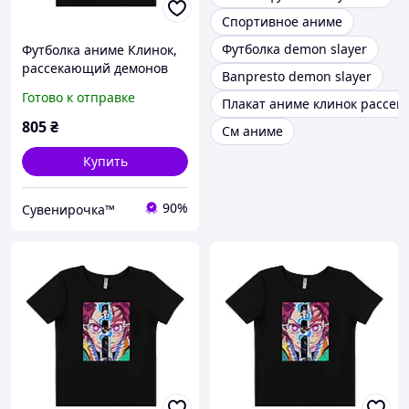
Спортивное аниме
Футболка demon slayer
Футболка аниме Клинок,
рассекающий демонов
Banpresto demon slayer
размер M черная
Готово к отправке
Плакат аниме клинок рассе
(F010046_5)
805
₴
См аниме
Купить
90%
Сувенирочка™