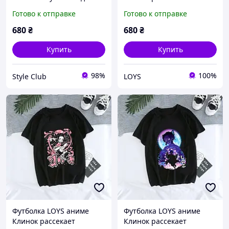
аніме Клинок
демонов Art.001 XS
Готово к отправке
Готово к отправке
розсікаючий демонів XS
680
₴
680
₴
Купить
Купить
98%
100%
Style Club
LOYS
Футболка LOYS аниме
Футболка LOYS аниме
Клинок рассекает
Клинок рассекает