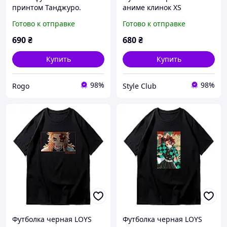
принтом Танджуро.
аниме клинок XS
Клинок який розрізає
Готово к отправке
Готово к отправке
демонів. Demon slayer
690
₴
680
₴
Купить
Купить
98%
98%
Rogo
Style Club
Футболка черная LOYS
Футболка черная LOYS