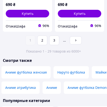
690
₴
690
₴
Купить
Купить
96%
96%
ОтакаШафа
ОтакаШафа
1
2
3
...
Показано 1 - 29 товаров из 6000+
Смотри также
Аниме футболка женская
Наруто футболка
Майки
Аниме атрибутика
Аниме
Аниме футболка Demon 
Популярные категории