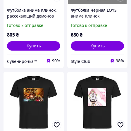
Футболка аниме Клинок,
Футболка черная LOYS
рассекающий демонов
аниме Клинок,
размер XXL черная
розсікаючий демонів XS
Готово к отправке
Готово к отправке
(F010046_8)
805
₴
680
₴
Купить
Купить
90%
98%
Сувенирочка™
Style Club