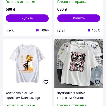
Готово к отправке
Готово к отправке
680
₴
680
₴
Купить
Купить
100%
100%
LOYS
LOYS
Футболка з аніме
Футболка з аніме
принтом Клинок, що
принтом Клинок
розсікає демонів / Ренгоку
Розсікаючий Демонів /
Готово к отправке
Готово к отправке