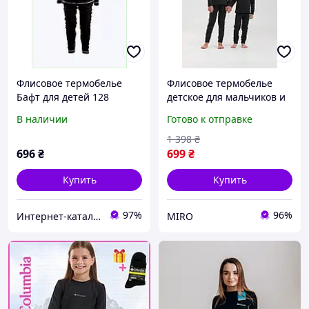
Флисовое термобелье
Флисовое термобелье
Бафт для детей 128
детское для мальчиков и
размер, 77C1C3275
девочек в комплекте
В наличии
Готово к отправке
кофта и штаны зимнее
черное
1 398
₴
696
₴
699
₴
Купить
Купить
97%
96%
Интернет-катал​ог ск​​​​ид​​ок "OBNOVKA"
MIRO