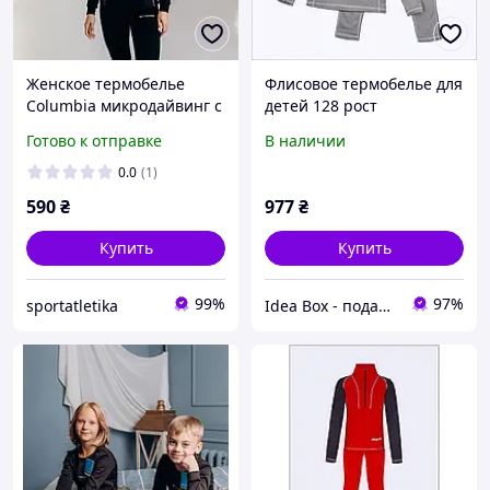
Женское термобелье
Флисовое термобелье для
Columbia микродайвинг с
детей 128 рост
начесом размер S
64C8985PH9
Готово к отправке
В наличии
Черный
0.0
(1)
590
₴
977
₴
Купить
Купить
99%
97%
sportatletika
Idea Box - подарки для всей семьи