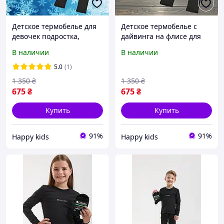
Детское термобелье для
Детское термобелье с
девочек подростка,
дайвинга на флисе для
Флисовое подростковое
девочки подростка,
В наличии
В наличии
термобелье, Термобелье
Флисовое подростковое
для детей
термобелье, Термобелье
5.0
(1)
для детей
1 350
₴
1 350
₴
675
₴
675
₴
Купить
Купить
91%
91%
Happy kids
Happy kids