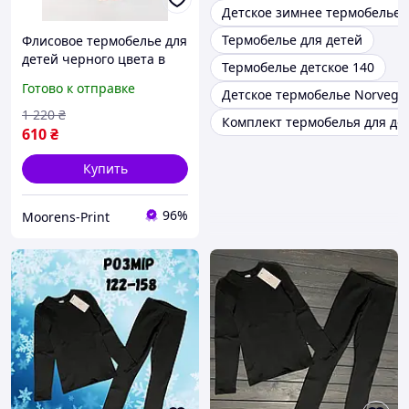
Детское зимнее термобелье
Термобелье для детей
Флисовое термобелье для
детей черного цвета в
Термобелье детское 140
комплекте кофта и штаны
Готово к отправке
Детское термобелье Norveg
для девочек и мальчиков
Moor-р
1 220
₴
Комплект термобелья для де
610
₴
Купить
96%
Moorens-Print