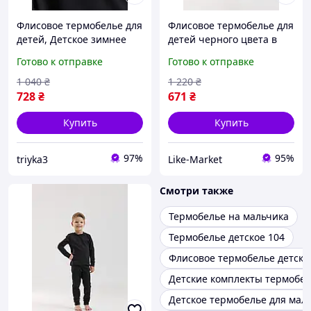
Флисовое термобелье для
Флисовое термобелье для
детей, Детское зимнее
детей черного цвета в
термобелье
комплекте кофта и штаны
Готово к отправке
Готово к отправке
для девочек и мальчиков
LikeM
1 040
₴
1 220
₴
728
₴
671
₴
Купить
Купить
97%
95%
triyka3
Like-Market
Смотри также
Термобелье на мальчика
Термобелье детское 104
Флисовое термобелье детско
Детские комплекты термобе
Детское термобелье для мал