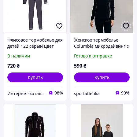
Флисовое термобелье для
Женское термобелье
детей 122 серый цвет
Columbia микродайвинг с
64B9P0163
начесом размер M
В наличии
Готово к отправке
Черный
720
₴
590
₴
Купить
Купить
98%
99%
Интер​нет-ка​т​ал​​ог ски​​д​ок "МОДНИК"
sportatletika