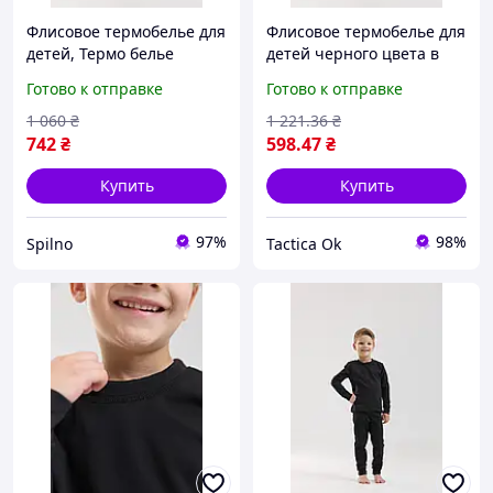
Флисовое термобелье для
Флисовое термобелье для
детей, Термо белье
детей черного цвета в
зимнее для детей
комплекте кофта и штаны
Готово к отправке
Готово к отправке
для девочек и мальчиков
Tactic
1 060
₴
1 221
.36
₴
742
₴
598
.47
₴
Купить
Купить
97%
98%
Spilno
Tactica Ok