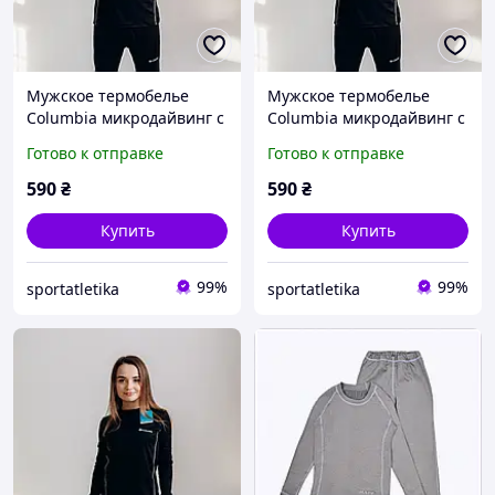
Мужское термобелье
Мужское термобелье
Columbia микродайвинг с
Columbia микродайвинг с
начесом размер XL
начесом размер XXL
Готово к отправке
Готово к отправке
Черный
Черный
590
₴
590
₴
Купить
Купить
99%
99%
sportatletika
sportatletika