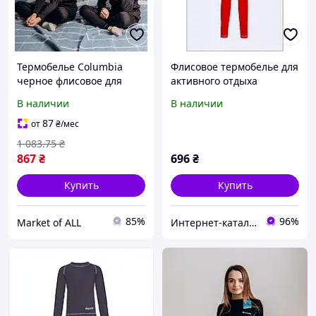
Термобелье Columbia
Флисовое термобелье для
черное флисовое для
активного отдыха
детей до -32°C
ребенка 122 77B1C3272A
В наличии
В наличии
анатомический крой
потовыводящие свойства
87
от
₴
/мес
122
1 083
.75
₴
867
₴
696
₴
Купить
Купить
85%
96%
Market of ALL
Интернет-ка​талог ски​д​​ок "ХО-РО-ШО!"