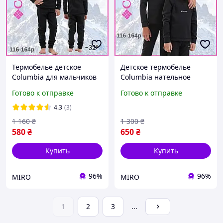
Термобелье детское
Детское термобелье
Columbia для мальчиков
Columbia нательное
и девочек в комплекте
теплое в комплекте кофта
Готово к отправке
Готово к отправке
кофта и штаны черное на
и штаны черное
флисе + в подарок теплые
4.3
(3)
носки
1 160
₴
1 300
₴
580
₴
650
₴
Купить
Купить
96%
96%
MIRO
MIRO
1
2
3
...