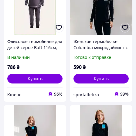
Флисовое термобельё для
Женское термобелье
детей серое Baft 116см,
Columbia микродайвинг с
T77132C64
начесом размер XL
В наличии
Готово к отправке
Черный
786
₴
590
₴
Купить
Купить
96%
99%
Kinetic
sportatletika