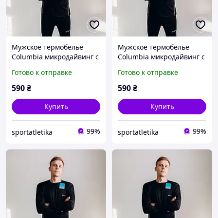
Мужское термобелье
Мужское термобелье
Columbia микродайвинг с
Columbia микродайвинг с
начесом размер М
начесом размер L
Готово к отправке
Готово к отправке
Черный
Черный
590
₴
590
₴
Купить
Купить
99%
99%
sportatletika
sportatletika