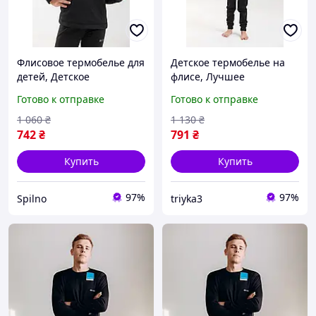
Флисовое термобелье для
Детское термобелье на
детей, Детское
флисе, Лучшее
подростковое термобелье
термобелье для детей
Готово к отправке
Готово к отправке
1 060
₴
1 130
₴
742
₴
791
₴
Купить
Купить
97%
97%
Spilno
triyka3