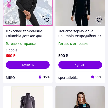
Флисовое термобелье
Женское термобелье
Columbia детское для
Columbia микродайвинг с
мальчиков и девочек в
начесом размер L
Готово к отправке
Готово к отправке
комплекте кофта и штаны
Черный
черное + в подарок
1 200
₴
теплые носки
600
₴
590
₴
Купить
Купить
96%
99%
MIRO
sportatletika