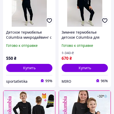
Детское термобелье
Зимнее термобелье
Columbia микродайвинг с
детское Columbia для
начесом на зрост 128 см
мальчиков и девочек в
Готово к отправке
Готово к отправке
Черный
комплекте кофта и штаны
черное на флисе
1 340
₴
550
₴
670
₴
Купить
Купить
99%
96%
sportatletika
MIRO