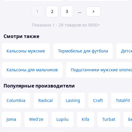
1
2
3
...
Показано 1 - 29 товаров из 9000+
Смотри также
Кальсоны мужские
Термобелье для футбола
Детс
Кальсоны для мальчиков
Подштанники мужские хлопк
Популярные производители
Columbia
Radical
Lasting
Craft
TotalFit
Joma
Wed'ze
Lupilu
Kifa
Turbat
Б