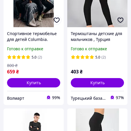
Спортивное термобелье
Термоштаны детские для
для детей Columbia.
мальчиков , Турция
Детское термобелье для
Готово к отправке
Готово к отправке
футбола. Термобелье для
подростков
5.0
(2)
5.0
(2)
800
₴
659
₴
403
₴
Купить
Купить
99%
97%
Волмарт
Турецький базар інтернет-магазин