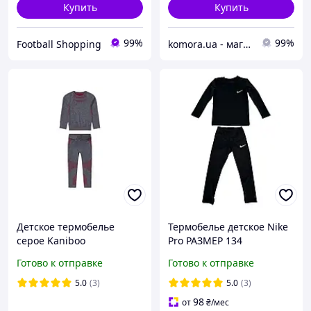
Купить
Купить
99%
99%
Football Shopping
komora.ua - магазин імпортних речей
Детское термобелье
Термобелье детское Nike
серое Kaniboo
Pro РАЗМЕР 134
функциональное,
Готово к отправке
Готово к отправке
комплект термобелья для
спорта, футбола 110-116
5.0
(3)
5.0
(3)
98
от
₴
/мес