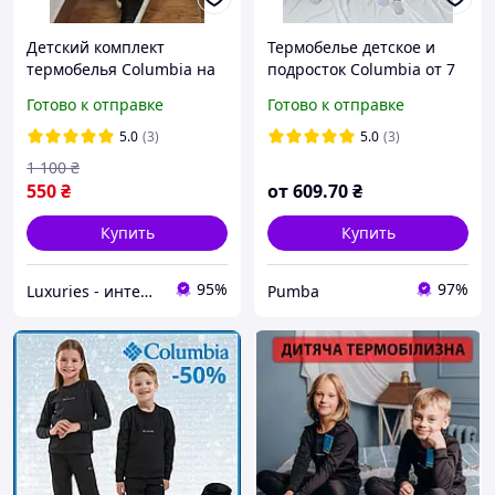
Детский комплект
Термобелье детское и
термобелья Columbia на
подросток Columbia от 7
флисе с начесом ростом
до 16 лет , материал
Готово к отправке
Готово к отправке
110-164
Микродайвинг легкий и
качественный комплект
5.0
(3)
5.0
(3)
1 100
₴
550
₴
от
609
.70
₴
Купить
Купить
95%
97%
Luxuries - интернет-магазин одежды и нижнего белья Luxuries
Pumba