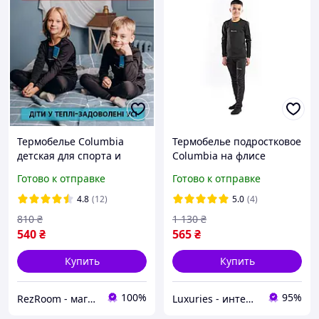
Термобелье Columbia
Термобелье подростковое
детская для спорта и
Columbia на флисе
футбола
премиум качество на
Готово к отправке
Готово к отправке
рост 110-164 с начесом
4.8
(12)
5.0
(4)
810
₴
1 130
₴
540
₴
565
₴
Купить
Купить
100%
95%
RezRoom - магазин імпортних речей
Luxuries - интернет-магазин одежды и нижнего белья Luxuries