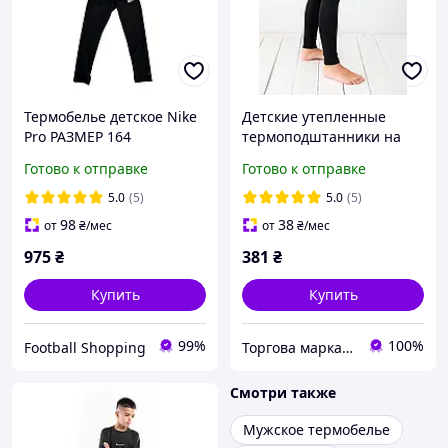
Термобелье детское Nike
Детские утепленные
Pro РАЗМЕР 164
термоподштанники на
манжетах черные |
Готово к отправке
Готово к отправке
Наталюкс 98-3509
5.0
(5)
5.0
(5)
98
38
от
₴
/мес
от
₴
/мес
975
₴
381
₴
Купить
Купить
99%
100%
Football Shopping
Торгова марка "Наталюкс"
Смотри также
Мужское термобелье