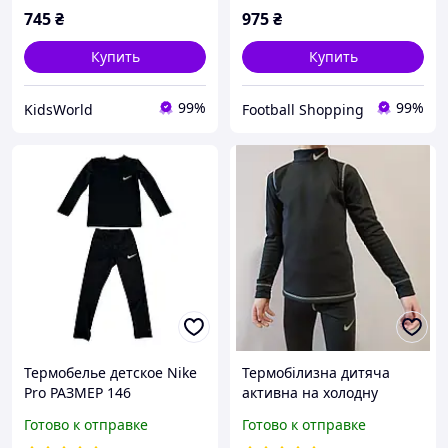
745
₴
975
₴
Купить
Купить
99%
99%
KidsWorld
Football Shopping
Термобелье детское Nike
Термобілизна дитяча
Pro РАЗМЕР 146
активна на холодну
погоду/термобілизна /
Готово к отправке
Готово к отправке
термо для футболістів/