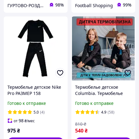
98%
99%
ГУРТОВО-РОЗДРІБНИЙ ІНТЕРНЕТ-МАГАЗИН "WHITE WHALE in any season"®
Football Shopping
Термобелье детское Nike
Термобелье детское
Pro РАЗМЕР 158
Columbia. Термобелье
подростковое Columbia.
Готово к отправке
Готово к отправке
5.0
(4)
4.9
(58)
98
от
₴
/мес
810
₴
975
₴
540
₴