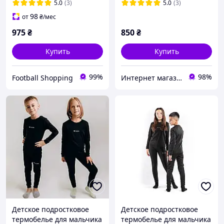
термобілизна
5.0
(3)
5.0
(3)
98
от
₴
/мес
975
₴
850
₴
Купить
Купить
99%
98%
Football Shopping
Интернет магазин футбольной атрибутики и аксессуаров
Детское подростковое
Детское подростковое
термобелье для мальчика
термобелье для мальчика