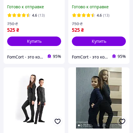
девочки термобелье для
девочки термобелье для
Готово к отправке
Готово к отправке
детей зимнее Columbia
детей зимнее Columbia
Коламбия для футбола
Коламбия для футбола
4.6
(13)
4.6
(13)
750
₴
750
₴
525
₴
525
₴
Купить
Купить
95%
95%
FomCort - это комфортно!
FomCort - это комфортно!