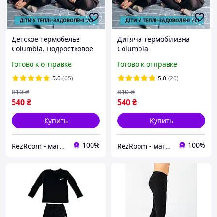
Детское термобелье
Дитяча термобілизна
Columbia. Подростковое
Columbia
термобелье Columbia.
Готово к отправке
Готово к отправке
5.0
(65)
5.0
(20)
810
₴
810
₴
540
₴
540
₴
Купить
Купить
100%
100%
RezRoom - магазин імпортних речей
RezRoom - магазин імпортних речей