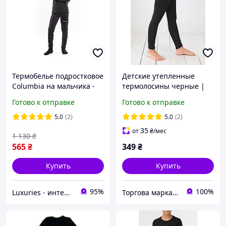
Термобелье подростковое
Детские утепленные
Columbia на мальчика -
термолосины черные |
на флисе - премиум
Наталюкс 98-4502
Готово к отправке
Готово к отправке
качество- рост 110-164 -
Унисекс
5.0
(2)
5.0
(2)
35
от
₴
/мес
1 130
₴
565
₴
349
₴
Купить
Купить
95%
100%
Luxuries - интернет-магазин одежды и нижнего белья Luxuries
Торгова марка "Наталюкс"