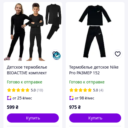
Детское термобелье
Термобелье детское Nike
BIOACTIVE комплект
Pro РАЗМЕР 152
(кофта +штаны) /
Готово к отправке
Готово к отправке
термобілизна дитяча
5.0
(10)
5.0
(4)
25
98
от
₴
/мес
от
₴
/мес
599
₴
975
₴
Купить
Купить