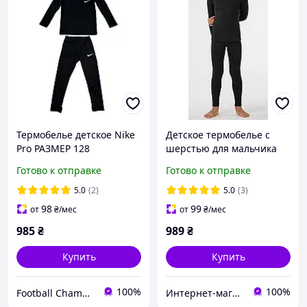
Термобелье детское Nike
Детское термобелье с
Pro РАЗМЕР 128
шерстью для мальчика
черное
Готово к отправке
Готово к отправке
5.0
(2)
5.0
(3)
98
99
от
₴
/мес
от
₴
/мес
985
₴
989
₴
Купить
Купить
100%
100%
Football Champion
Интернет-магазин «Техномарин»