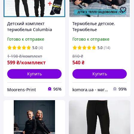
Детский комплект
Термобелье детское.
термобелья Columbia
Термобелье
согревающего флисового
подростковое.
Готово к отправке
Готово к отправке
унисекс Mр
5.0
(4)
5.0
(14)
1 198
₴/комплект
810
₴
599
₴/комплект
540
₴
Купить
Купить
96%
99%
Moorens-Print
komora.ua - магазин імпортних речей