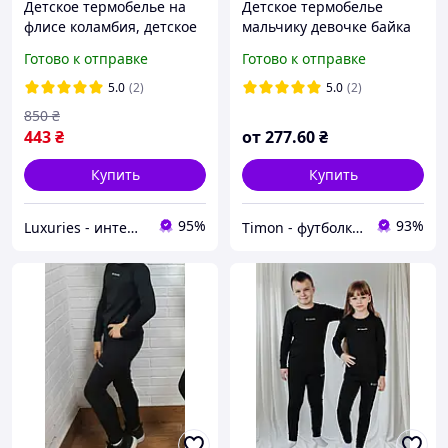
Детское термобелье на
Детское термобелье
флисе коламбия, детское
мальчику девочке байка
термо белье на флисе для
Турция , детское зимнее
Готово к отправке
Готово к отправке
футбола коламбия
белье байка от 7 до 10 лет
5.0
(2)
5.0
(2)
850
₴
443
₴
от
277
.60
₴
Купить
Купить
95%
93%
Luxuries - интернет-магазин одежды и нижнего белья Luxuries
Timon - футболки детские и взрослые однотонные