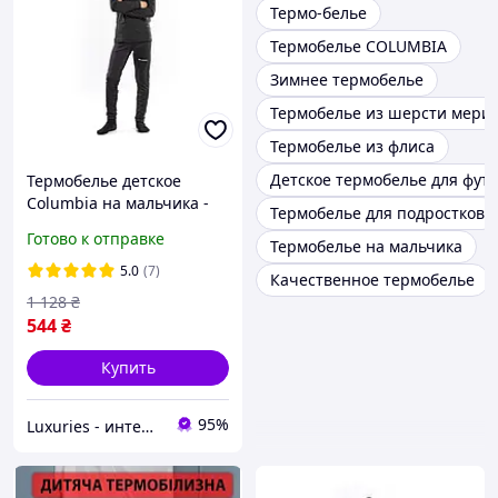
Термо-белье
Термобелье COLUMBIA
Зимнее термобелье
Термобелье из шерсти мери
Термобелье из флиса
Детское термобелье для фут
Термобелье детское
Columbia на мальчика -
Термобелье для подростков
на флисе - премиум
Готово к отправке
Термобелье на мальчика
качество- рост 128 -
УНИСЕКС
5.0
(7)
Качественное термобелье
1 128
₴
544
₴
Купить
95%
Luxuries - интернет-магазин одежды и нижнего белья Luxuries