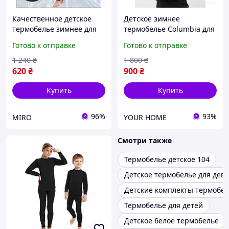
Качественное детское
Детское зимнее
термобелье зимнее для
термобелье Columbia для
мальчиков и девочек в
мальчика, спортивное
Готово к отправке
Готово к отправке
комплекте кофта и штаны
подростковое
на флисе черное
термобелье, термобелье
1 240
₴
1 800
₴
для мальчиков
620
₴
900
₴
Купить
Купить
96%
93%
MIRO
YOUR HOME
Смотри также
Термобелье детское 104
Детское термобелье для дев
Детские комплекты термобе
Термобелье для детей
Детское белое термобелье