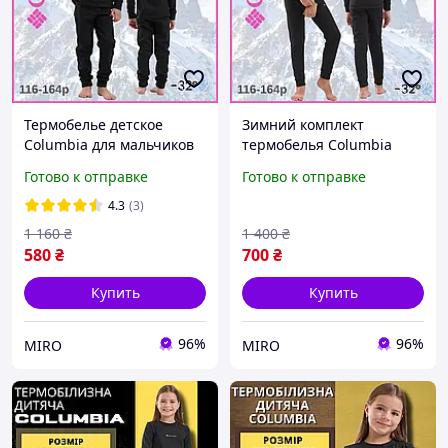
Термобелье детское
Зимний комплект
Columbia для мальчиков
термобелья Columbia
и девочек в комплекте
детское для мальчиков и
Готово к отправке
Готово к отправке
кофта и штаны черное на
девочек кофта и штаны
флисе + в подарок теплые
черное + в подарок
4.3
(3)
носки
теплые носки
1 160
₴
1 400
₴
580
₴
700
₴
Купить
Купить
96%
96%
MIRO
MIRO