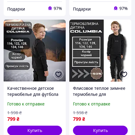
97%
97%
Подарки
Подарки
Качественное детское
Флисовое теплое зимнее
термобелье для футбола
термобелье для
и спорта, теплое зимнее
мальчика, качественное
Готово к отправке
Готово к отправке
термобелье для
детское термобелье для
мальчиков повседневное
футбола и мальчика
1 598
₴
1 598
₴
799
₴
799
₴
Купить
Купить