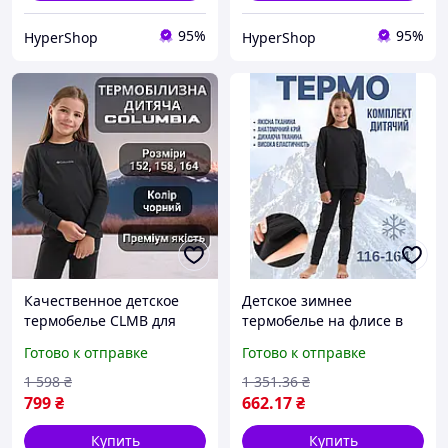
95%
95%
HyperShop
HyperShop
Качественное детское
Детское зимнее
термобелье CLMB для
термобелье на флисе в
холодной погоды, зимнее
комплекте кофта и штаны
Готово к отправке
Готово к отправке
теплое термобелье на
черного цвета для
флисе для девочки
девочек и мальчиков
1 598
₴
1 351
.36
₴
Tactic
799
₴
662
.17
₴
Купить
Купить