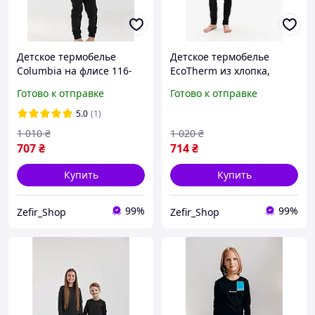
Детское термобелье
Детское термобелье
Columbia на флисе 116-
EcoTherm из хлопка,
146 р, теплый зимний
Теплый зимний
Готово к отправке
Готово к отправке
термокостюм для
термокостюм для
мальчика и девочки.
мальчиков и девочек.
5.0
(1)
1 010
₴
1 020
₴
707
₴
714
₴
Купить
Купить
99%
99%
Zefir_Shop
Zefir_Shop