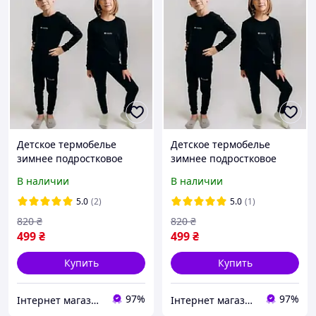
Детское термобелье
Детское термобелье
зимнее подростковое
зимнее подростковое
термобелье для детей 140
термобелье для детей
В наличии
В наличии
(9-10 лет)
152р (11-12 лет)
5.0
(2)
5.0
(1)
820
₴
820
₴
499
₴
499
₴
Купить
Купить
97%
97%
Інтернет магазин товарів для риболовлі Fishermen
Інтернет магазин товарів для риболовлі Fishermen