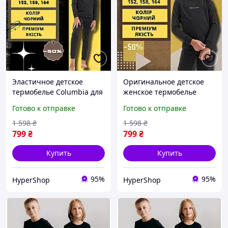
Эластичное детское
Оригинальное детское
термобелье Columbia для
женское термобелье
девочек и детей, теплое
Columbia для
Готово к отправке
Готово к отправке
зимнее детское
повседневной носки,
термобелье для бега
зимний детский комплект
1 598
₴
1 598
₴
термобелья
799
₴
799
₴
Купить
Купить
95%
95%
HyperShop
HyperShop