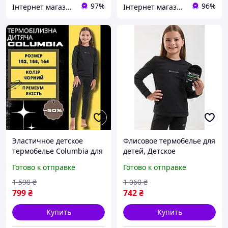
97%
96%
Інтернет магазин товарів для риболовлі Fishermen
Інтернет магазин Sayron
Эластичное детское
Флисовое термобелье для
термобелье Columbia для
детей, Детское
девочек и детей, теплое
подростковое термобелье
Готово к отправке
Готово к отправке
зимнее детское
термобелье|ЭТО + СУПЕР
1 598
₴
1 060
₴
799
₴
742
₴
Купить
Купить