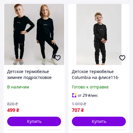
Детское термобелье
Детское термобелье
зимнее подростковое
Columbia на флисе116-
термобелье для детей
146 р, теплый комплект
В наличии
Готово к отправке
122р
для мальчика и девочки,
зимнее спортивное
29
от
₴
/мес
термо
820
₴
1 010
₴
499
₴
707
₴
Купить
Купить