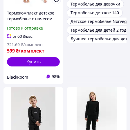
Термобелье для девочки
Термобелье детское 140
Термокомплект детское
термобелье с начесом
Детское термобелье Norveg
теплое зимнее белье
Готово к отправке
Термобелье для детей 2 года
Черное 110-120
60
от
₴
/мес
Лучшее термобелье для дет
721
.69
₴/комплект
599
₴/комплект
Купить
98%
BlackRoom