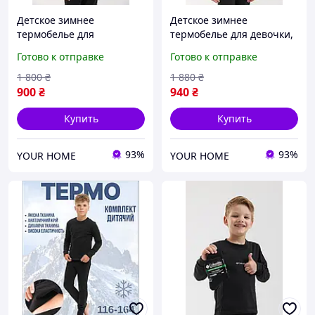
Детское зимнее
Детское зимнее
термобелье для
термобелье для девочки,
мальчика, термобелье
детское термобелье для
Готово к отправке
Готово к отправке
для подростков, детское
девочек подростков,
спортивное термобелье
теплое термобелье на
1 800
₴
1 880
₴
для зимы
девочку
900
₴
940
₴
Купить
Купить
93%
93%
YOUR HOME
YOUR HOME