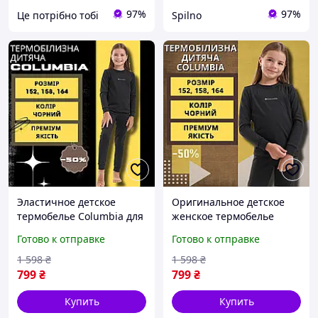
97%
97%
Це потрібно тобі
Spilno
Эластичное детское
Оригинальное детское
термобелье Columbia для
женское термобелье
девочек и детей, теплое
Columbia для
Готово к отправке
Готово к отправке
зимнее детское
повседневной носки,
термобелье для бега
зимний детский комплект
1 598
₴
1 598
₴
термобелья
799
₴
799
₴
Купить
Купить