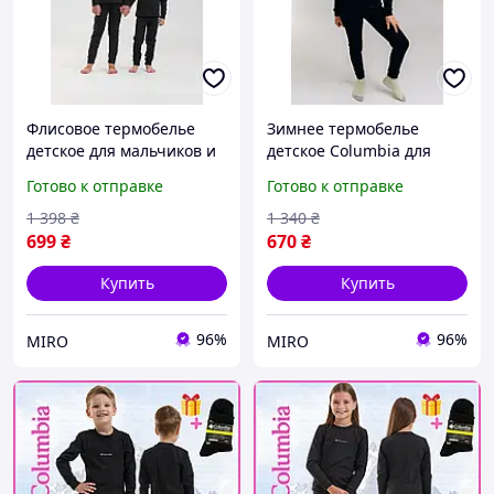
Флисовое термобелье
Зимнее термобелье
детское для мальчиков и
детское Columbia для
девочек в комплекте
мальчиков и девочек в
Готово к отправке
Готово к отправке
кофта и штаны зимнее
комплекте кофта и штаны
черное
черное на флисе
1 398
₴
1 340
₴
699
₴
670
₴
Купить
Купить
96%
96%
MIRO
MIRO