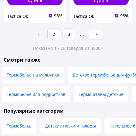
Купить
Купить
98%
98%
Tactica Ok
Tactica Ok
1
2
3
...
Показано 1 - 29 товаров из 4000+
Смотри также
Термобелье на мальчика
Детское термобелье для футб
Термобелье для подростков
Термоштаны детские
Популярные категории
Термобелье
Детские носки и гольфы
Нательное б