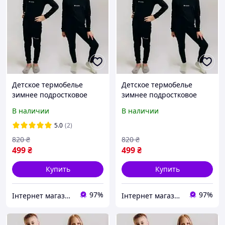
Детское термобелье
Детское термобелье
зимнее подростковое
зимнее подростковое
термобелье для детей
термобелье для детей
В наличии
В наличии
128р (7-8 лет)
134р (8-9 лет)
5.0
(2)
820
₴
820
₴
499
₴
499
₴
Купить
Купить
97%
97%
Інтернет магазин товарів для риболовлі Fishermen
Інтернет магазин товарів для риболовлі Fishermen