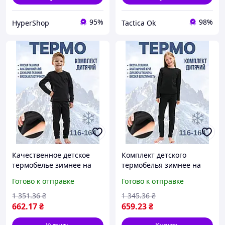
95%
98%
HyperShop
Tactica Ok
Качественное детское
Комплект детского
термобелье зимнее на
термобелья зимнее на
флисе в комплекте кофта
флисе кофта и штаны
Готово к отправке
Готово к отправке
и штаны черного цвета
черного цвета для
Tactic
девочек и мальчиков
1 351
.36
₴
1 345
.36
₴
Tactic
662
.17
₴
659
.23
₴