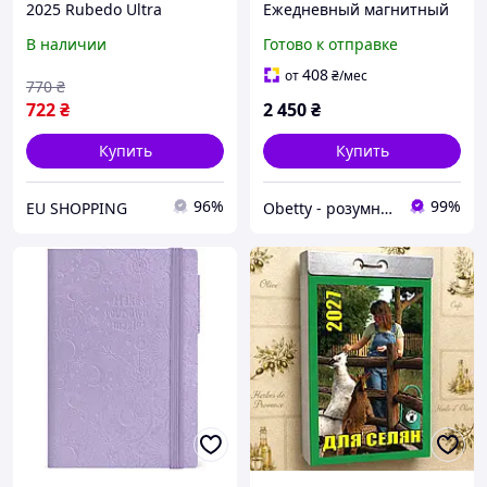
2025 Rubedo Ultra
Ежедневный магнитный
ежедневный Flexi
планер календарь с
В наличии
Готово к отправке
(9781408758519)
погодой (103-953)
408
от
₴
/мес
770
₴
722
₴
2 450
₴
Купить
Купить
96%
99%
EU SHOPPING
Obetty - розумна дитина