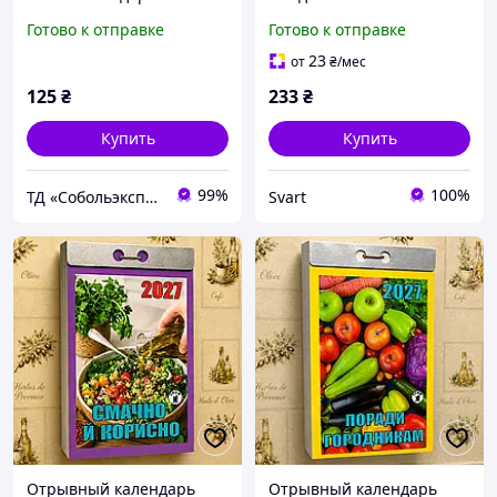
Кулинара" настенный,
наклейками "Ждем
Готово к отправке
Готово к отправке
ежедневный, украинский
Николая" 19513 /Svart/ -
язык
stunning-products-for-life-
23
от
₴
/мес
125
₴
233
₴
Купить
Купить
99%
100%
ТД «Собольэкспресс»
Svart
Отрывный календарь
Отрывный календарь