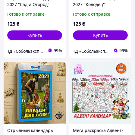
2027 "Сад и Огород"
2027 "Колодец"
настенный, ежедневный,
настенный, ежедневный,
Готово к отправке
Готово к отправке
украинский язык
украинский язык
125
₴
125
₴
Купить
Купить
99%
99%
ТД «Собольэкспресс»
ТД «Собольэкспресс»
Отрывный календарь
Мега раскраска Адвент-