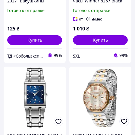
2027 "Бабушкины
часы Winner 8267 Black
Советы" настенный,
металлический корпус
Готово к отправке
Готово к отправке
ежедневный, украинский
42х22 мм стальной
язык
браслет с календарем для
101
от
₴
/мес
повседневного стиля
125
₴
1 010
₴
Купить
Купить
99%
99%
ТД «Собольэкспресс»
SXL