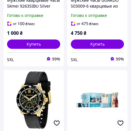
Мужские кварцевые часы
Мужские часы GUARDO
Skmei 9263SIBU Silver
S03009-6 кварцевые из
Blue из стали и цинкового
нержавеющей стали 41
Готово к отправке
Готово к отправке
сплава 29х41 мм с
мм серебристые с
календарем для
календарем для
100
475
от
₴
/мес
от
₴
/мес
повседневного стиля
повседневной носки
1 000
₴
4 750
₴
Купить
Купить
99%
99%
SXL
SXL