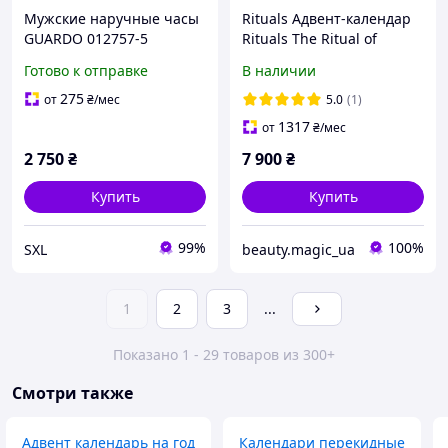
Мужские наручные часы
Rituals Адвент-календар
GUARDO 012757-5
Rituals The Ritual of
стальные 43 мм
Advent Deluxe Advent
Готово к отправке
В наличии
кварцевые с
Calendar 2025-2026
минеральным стеклом и
275
от
₴
/мес
5.0
(1)
календарем для
1317
от
₴
/мес
повседневной носки
2 750
₴
7 900
₴
Купить
Купить
99%
100%
SXL
beauty.magic_ua
1
2
3
...
Показано 1 - 29 товаров из 300+
Смотри также
Адвент календарь на год
Календари перекидные