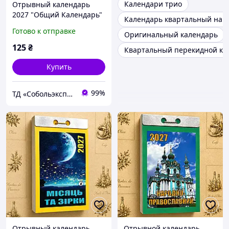
Календари трио
Отрывный календарь
2027 "Общий Календарь"
Календарь квартальный на 
настенный, ежедневный,
Готово к отправке
Оригинальный календарь
украинский язык
125
₴
Квартальный перекидной ка
Купить
99%
ТД «Собольэкспресс»
Отрывный календарь
Отрывной календарь