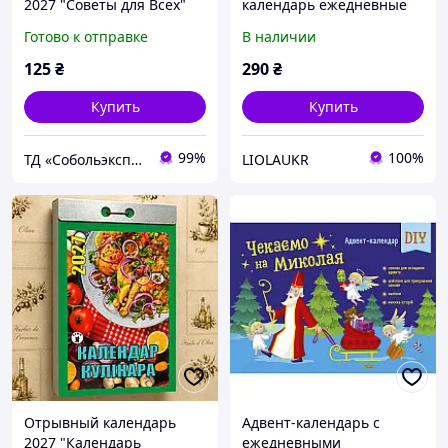
2027 "Советы для Всех"
календарь ежедневные
настенный, ежедневный,
задания и праздничное
Готово к отправке
В наличии
украинский язык
настроение
125
₴
290
₴
Купить
Купить
99%
100%
ТД «Собольэкспресс»
LIOLAUKR
Отрывный календарь
Адвент-календарь с
2027 "Календарь
ежедневными