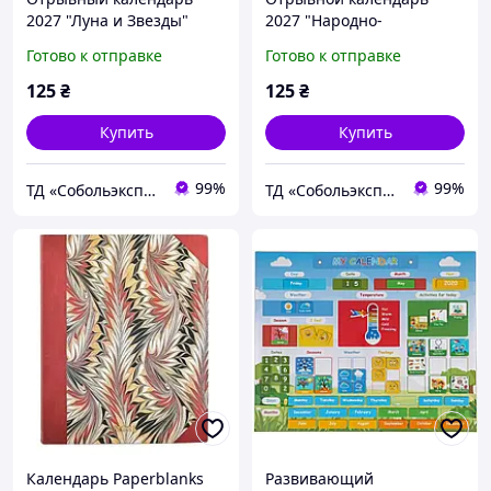
2027 "Луна и Звезды"
2027 "Народно-
настенный, ежедневный,
православный"
Готово к отправке
Готово к отправке
украинский язык
настенный, ежедневный,
украинский язык
125
₴
125
₴
Купить
Купить
99%
99%
ТД «Собольэкспресс»
ТД «Собольэкспресс»
Календарь Paperblanks
Развивающий