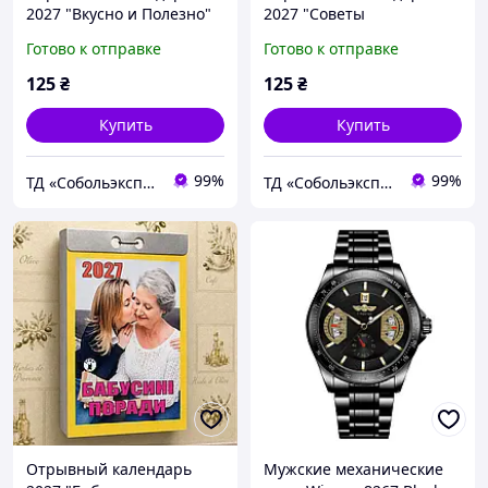
2027 "Вкусно и Полезно"
2027 "Советы
настенный, ежедневный,
Огородникам"
Готово к отправке
Готово к отправке
украинский язык
настенный, ежедневный,
украинский язык
125
₴
125
₴
Купить
Купить
99%
99%
ТД «Собольэкспресс»
ТД «Собольэкспресс»
Отрывный календарь
Мужские механические