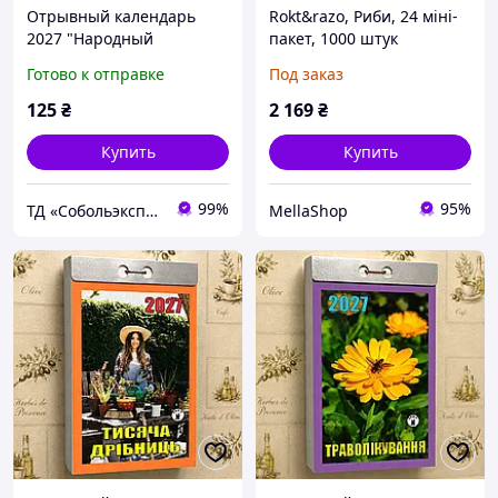
Отрывный календарь
Rokt&razo, Риби, 24 міні-
2027 "Народный
пакет, 1000 штук
Советчик" настенный,
щоденних головоломок,
Готово к отправке
Под заказ
ежедневный, украинский
адвент-календар,
язык
ідеально підходить для
125
₴
2 169
₴
дітей, підлітків, дорослих
Купить
Купить
99%
95%
ТД «Собольэкспресс»
MellaShop