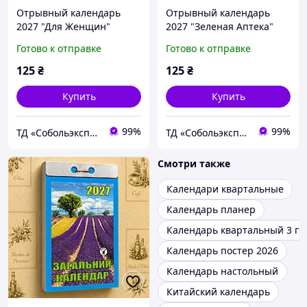
Отрывный календарь
Отрывный календарь
2027 "Для Женщин"
2027 "Зеленая Аптека"
настенный, ежедневный,
настенный, ежедневный,
Готово к отправке
Готово к отправке
украинский
украинский язык
125
₴
125
₴
Купить
Купить
99%
99%
ТД «Собольэкспресс»
ТД «Собольэкспресс»
Смотри также
Календари квартальные
Календарь планер
Календарь квартальный 3 п
Календарь постер 2026
Календарь настольный
Китайский календарь