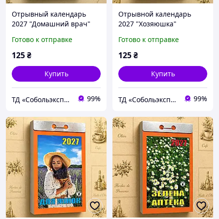
Отрывный календарь
Отрывной календарь
2027 "Домашний врач"
2027 "Хозяюшка"
настенный, ежедневный,
настенный, ежедневный,
Готово к отправке
Готово к отправке
украинский язык
украинский язык
125
₴
125
₴
Купить
Купить
99%
99%
ТД «Собольэкспресс»
ТД «Собольэкспресс»