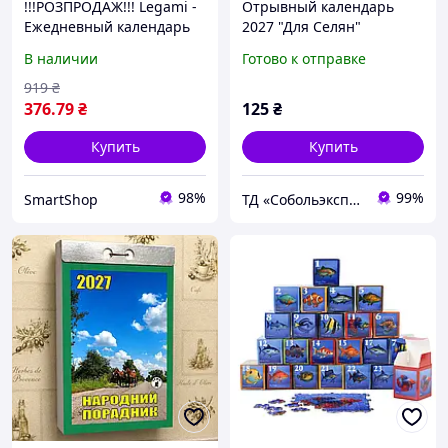
!!!РОЗПРОДАЖ!!! Legami -
Отрывный календарь
Ежедневный календарь
2027 "Для Селян"
2026, Мистическая
настенный, ежедневный,
В наличии
Готово к отправке
сирень, Специальное
украинский
издание, 16 месяцев,
919
₴
застежка на резинку
376
.79
₴
125
₴
Купить
Купить
98%
99%
SmartShop
ТД «Собольэкспресс»