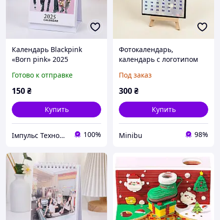
Календарь Blackpink
Фотокалендарь,
«Born pink» 2025
календарь с логотипом
настольный перекидной
настольный на
Готово к отправке
Под заказ
мольберте 10х15
150
₴
300
₴
Купить
Купить
100%
98%
Імпульс Технологій
Minibu