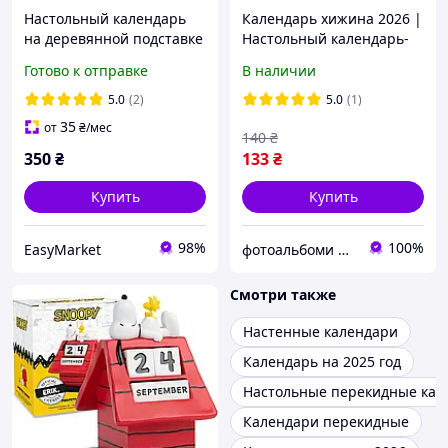
Настольный календарь
Календарь хижина 2026 |
на деревянной подставке
Настольный календарь-
| Вечный календарь |
домик с пружиной |
Готово к отправке
В наличии
Календарь | Деревянный
Календарь на стол
календарь
украинский 2026 года
5.0
(2)
5.0
(1)
35
от
₴
/мес
140
₴
350
₴
133
₴
Купить
Купить
98%
100%
EasyMarket
фотоальбоми для щасливих моментів
Смотри также
Настенные календари
Календарь на 2025 год
Настольные перекидные кал
Календари перекидные