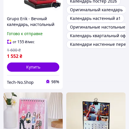
Календарь постер 2026
Оригинальный календарь
Календарь настенный а1
Grupo Erik - Вечный
календарь, настольный
Оригинальные настольные к
3D-календарь с фигуркой
Готово к отправке
Календарь квартальный оф
Снупи и сменными
блоками дат и месяцев
155
от
₴
/мес
Календари настенные перек
1 600
₴
1 552
₴
Купить
98%
Tech-No.Shop