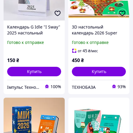
Календарь G Idle "I Sway"
3D настольный
2025 настольный
календарь 2026 Super
перекидной
Christmas Cup с
Готово к отправке
Готово к отправке
подсветкой и отрывными
заметками
45
от
₴
/мес
150
₴
450
₴
Купить
Купить
100%
93%
Імпульс Технологій
ТЕХНОБАЗА