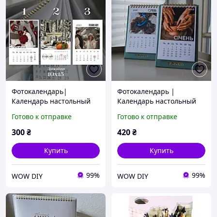
Фотокалендарь|
Фотокалендарь |
Календарь настольный
Календарь настольный
2025 с Вашими
2026 с Вашими
Готово к отправке
Готово к отправке
фотографиями 10*15 |
фотографиями 10*15 |
Календарь с фото |
Календарь с фото |
300
₴
420
₴
Календарь 2025
Календарь 2026
Купить
Купить
99%
99%
WOW DIY
WOW DIY