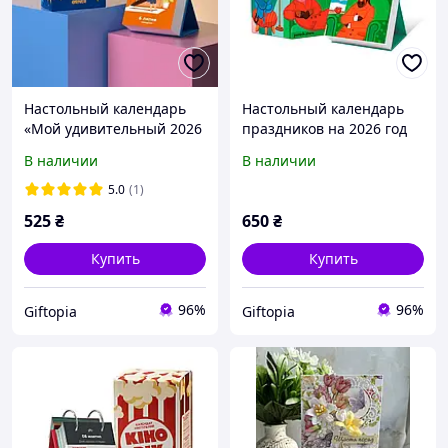
Настольный календарь
Настольный календарь
«Мой удивительный 2026
праздников на 2026 год
год»
«Що не день то свято»
В наличии
В наличии
5.0
(1)
525
₴
650
₴
Купить
Купить
96%
96%
Giftopia
Giftopia