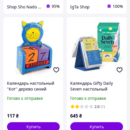
95%
100%
Shop Sho Nado - интернет магазин подарков и украшений
IgTa Shop
Календарь настольный
Календарь Gifty Daily
"Кот" дерево синий
Seven настольный
перекидной на кольцах,
Готово к отправке
Готово к отправке
английские слова каждый
день, без привязки к году
2.0
(1)
117
₴
645
₴
Купить
Купить