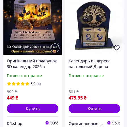
Оригінальний подарунок
Календарь из дерева
3D календар 2026 з
настольный Дерево
підсвіткою LED "Чарівний
Готово к отправке
Готово к отправке
замок" настільний декор,
блокнот
5.0
(4)
899
₴
501
₴
449
₴
475
.95
₴
Купить
Купить
99%
95%
KR.shop
Оригинальные подарки в интернет-магазине Панда-Шоп