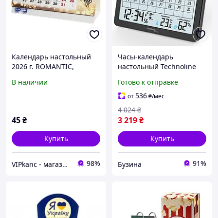
Календарь настольный
Часы-календарь
2026 г. ROMANTIC,
настольный Technoline
210х100 мм
WT2600 Black (WT2600) DS
В наличии
Готово к отправке
536
от
₴
/мес
4 024
₴
45
₴
3 219
₴
Купить
Купить
98%
91%
VIPkanc - магазин канцтоваров
Бузина