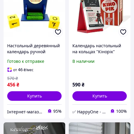
Настольный деревянный
Календарь настольный
календарь ручной
на кольцах "Кінорік"
росписи 15.5х14.2х6см Я
(украинский язык)
Готово к отправке
В наличии
Люблю Украину
46
от
₴
/мес
570
₴
456
₴
590
₴
Купить
Купить
95%
100%
Інтернет-магазин Megusta
✅ HappyOne - интернет-магазин оригинальных и полезных товаров