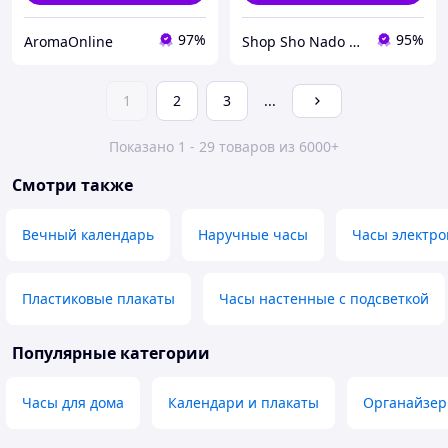
97%
95%
AromaOnline
Shop Sho Nado - интернет магазин подарков и украшений
1
2
3
...
Показано 1 - 29 товаров из 6000+
Смотри также
Вечный календарь
Наручные часы
Часы электр
Пластиковые плакаты
Часы настенные с подсветкой
Популярные категории
Часы для дома
Календари и плакаты
Органайзер