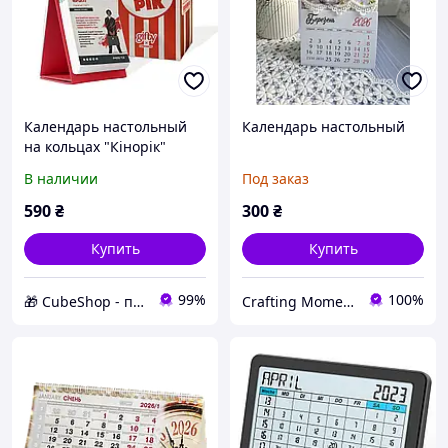
Календарь настольный
Календарь настольный
на кольцах "Кінорік"
(украинский язык)
В наличии
Под заказ
590
₴
300
₴
Купить
Купить
99%
100%
🎁 CubeShop - подарки и подарочная упаковка
Crafting Moments