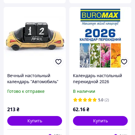
Вечный настольный
Календарь настольный
календарь "Автомобиль"
перекидной 2026
дерево (16х7,5х6 см)
Buromax 88х133 мм
Готово к отправке
В наличии
Индонезия
(BM.2104)
5.0
(2)
213
₴
62
.16
₴
Купить
Купить