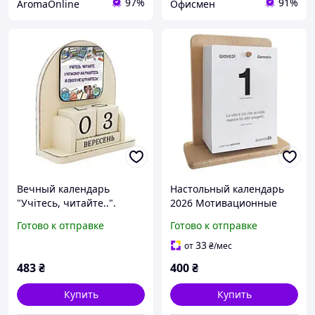
97%
91%
AromaOnline
Офисмен
Вечный календарь
Настольный календарь
"Учітесь, читайте..".
2026 Мотивационные
Настольный деревянный
афоризмы (цитматы) Q&B
Готово к отправке
Готово к отправке
бесконечный календарь с
Graphics® Итальянской
дизайном с двух сторон
33
от
₴
/мес
483
₴
400
₴
Купить
Купить