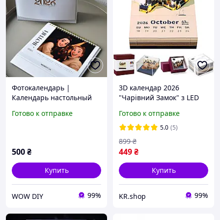
Фотокалендарь |
3D календар 2026
Календарь настольный
"Чарівний Замок" з LED
2026 с Вашими
підсвіткою відривний
Готово к отправке
Готово к отправке
фотографиями 15*21 |
календар, настільний
Календарь с фото |
декор, подарунок
5.0
(5)
Календарь 2026
899
₴
500
₴
449
₴
Купить
Купить
99%
99%
WOW DIY
KR.shop