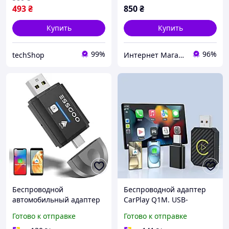
493
₴
850
₴
Купить
Купить
99%
96%
techShop
Интернет Магазин AVTOTEST
Беспроводной
Беспроводной адаптер
автомобильный адаптер
CarPlay Q1M. USB-
CarPlay Android Auto
адаптер CarPlay для
Готово к отправке
Готово к отправке
ESSGOO 2-в-1, поддержка
Android Auto для iOS