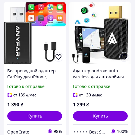
Беспроводной адаптер
Адаптер android auto
CarPlay для iPhone,
wireless для автомобиля
двухъядерный чип 5G
модель 2017 плюс usb
Готово к отправке
Готово к отправке
(обновленный),
type a type c
автоматическое
беспроводной
139
130
от
₴
/мес
от
₴
/мес
подключение за
переходник для
1 390
₴
1 299
₴
Купить
Купить
98%
100%
OpenCrate
⭐⭐⭐⭐⭐ Best Shop