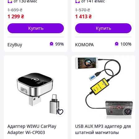
iOS 10+ и Android 11+,
12+/Android без задержек
130
141
от
₴
/мес
от
₴
/мес
Карплей
1 699
₴
1 570
₴
1 299
₴
1 413
₴
Купить
Купить
99%
100%
EzyBuy
KOMOPA
Адаптер WIWU CarPlay
USB AUX MP3 адаптер для
Adapter Wi-CP003
штатной магнитолы
серебряный
Mazda 3, 5, 6, CX7, RX8