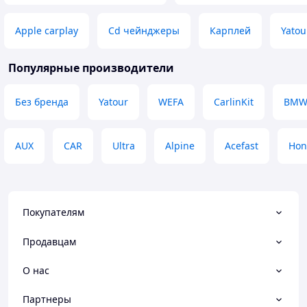
Не потрібно нічого паяти чи
крутити ізолентою
Apple carplay
Cd чейнджеры
Карплей
Yatou
Недостатки
Не помітив
Популярные производители
Без бренда
Yatour
WEFA
CarlinKit
BM
AUX
CAR
Ultra
Alpine
Acefast
Hon
Покупателям
Продавцам
О нас
Партнеры