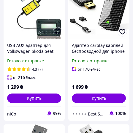
USB AUX адаптер для
Адаптер carplay карплей
Volkswagen Skoda Seat
беспроводной для iphone
Audi [эмулятор CD
6 и автомобилей 2016
Готово к отправке
Готово к отправке
чейнджера 12pin]
плюс usb a type c 5 ггц
вайфай bluetooth
170
4.3
(7)
от
₴
/мес
216
от
₴
/мес
1 299
₴
1 699
₴
Купить
Купить
99%
100%
niCo
⭐⭐⭐⭐⭐ Best Shop