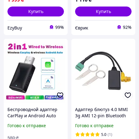
Купить
Купить
99%
92%
EzyBuy
Єврик
Беспроводной адаптер
Адаптер блютуз 4.0 MMI
CarPlay и Android Auto
3g AMI 12-pin Bluetooth
2в1 для автомобиля, Wi-
AUX Audi Q5 A6 A4 Q7 A5
Готово к отправке
Готово к отправке
Fi/Bluetooth подключение
S5+ сьемники
5.0
(1)
580
₴