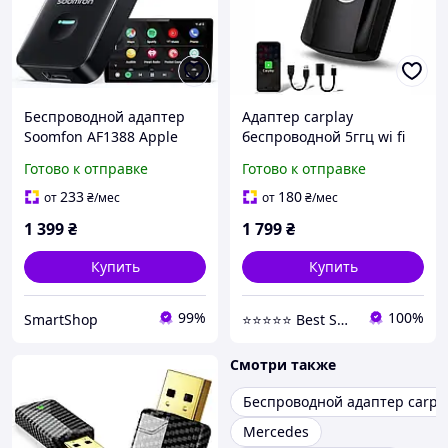
Беспроводной адаптер
Адаптер carplay
Soomfon AF1388 Apple
беспроводной 5ггц wi fi
CarPlay / Android Auto Wi-
usb c bluetooth 52 для
Готово к отправке
Готово к отправке
Fi Bluetooth USB
iphone авто 15 м черный
mini wireless
233
180
от
₴
/мес
от
₴
/мес
1 399
₴
1 799
₴
Купить
Купить
99%
100%
SmartShop
⭐⭐⭐⭐⭐ Best Shop
Смотри также
Беспроводной адаптер carpl
Mercedes