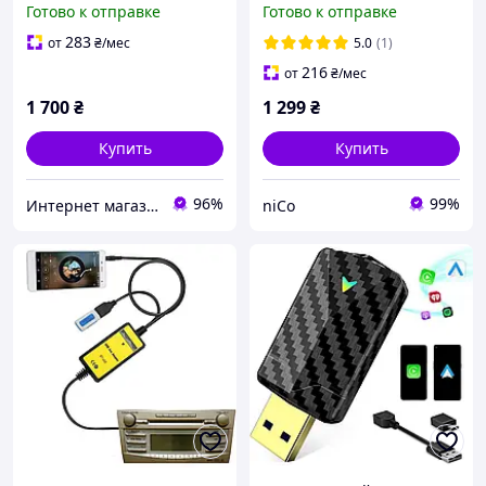
Готово к отправке
Готово к отправке
эмулятор CD чейнджера
Мазда
283
от
₴
/мес
5.0
(1)
216
от
₴
/мес
1 700
₴
1 299
₴
Купить
Купить
96%
99%
Интернет магазин "FIT & STYLE"
niCo