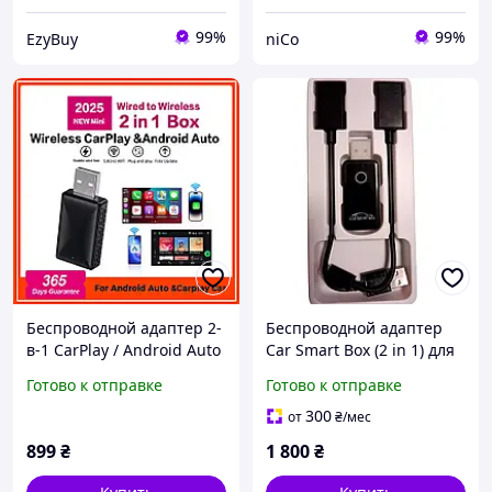
99%
99%
EzyBuy
niCo
Беспроводной адаптер 2-
Беспроводной адаптер
в-1 CarPlay / Android Auto
Car Smart Box (2 in 1) для
с проводного на
Apple CarPlay и Android
Готово к отправке
Готово к отправке
беспроводной (USB,
Auto USB/Type-C
Bluetooth)
Bluetooth-адаптер для
300
от
₴
/мес
авто
899
₴
1 800
₴