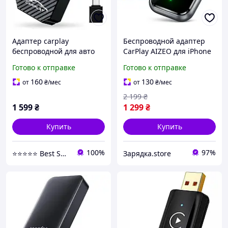
Адаптер carplay
Беспроводной адаптер
беспроводной для авто
CarPlay AIZEO для iPhone
2016 плюс iphone ios 12
iOS 10+, переход с
Готово к отправке
Готово к отправке
usb type c черный
проводного на
переходник plug and play
беспроводной,
160
130
от
₴
/мес
от
₴
/мес
компактный картофей
2 199
₴
1 599
₴
1 299
₴
Купить
Купить
100%
97%
⭐⭐⭐⭐⭐ Best Shop
Зарядка.store