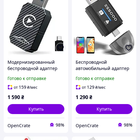
Модернизированный
Беспроводной
беспроводной адаптер
автомобильный адаптер
CarPlay 2025 года,
2-в-1 для Carplay и
Готово к отправке
Готово к отправке
преобразующий
Android, конвертер
заводской проводной
Bluetooth Plug & Play
159
129
от
₴
/мес
от
₴
/мес
CarPlay в
1 590
₴
1 290
₴
Купить
Купить
98%
98%
OpenCrate
OpenCrate