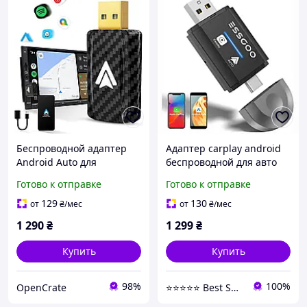
Беспроводной адаптер
Адаптер carplay android
Android Auto для
беспроводной для авто
автомобиля Маленький
bluetooth usb type c
Готово к отправке
Готово к отправке
Android auto Dongle для
универсальный ios 10
преобразования в
android 11 черный
129
130
от
₴
/мес
от
₴
/мес
1 290
₴
1 299
₴
Купить
Купить
98%
100%
OpenCrate
⭐⭐⭐⭐⭐ Best Shop