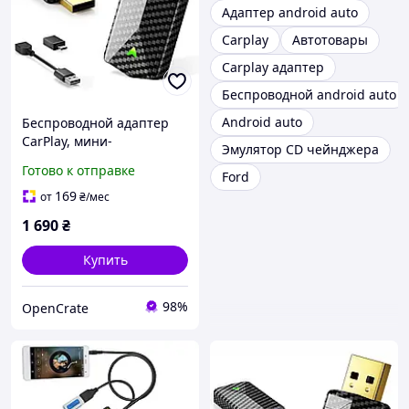
Адаптер android auto
Carplay
Автотовары
Carplay адаптер
Беспроводной android auto
Android auto
Беспроводной адаптер
CarPlay, мини-
Эмулятор CD чейнджера
беспроводной адаптер
Готово к отправке
Ford
CarPlay с быстрым Wi-Fi 5
ГГц и Bluetooth,
169
от
₴
/мес
совместимый
1 690
₴
Купить
98%
OpenCrate