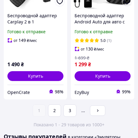
Беспроводной адаптер
Беспроводной адаптер
Carplay 2 в 1
Android Auto для авто с
Беспроводной адаптер
2017г, переходник с
Готово к отправке
Готово к отправке
Android Auto,
проводного Android Auto,
Великобритания, 2024 г.
донгл преобразования
149
от
₴
/мес
5.0
(1)
Обновление
130
от
₴
/мес
1 699
₴
1 490
₴
1 299
₴
Купить
Купить
98%
99%
OpenCrate
EzyBuy
1
2
3
...
Показано 1 - 29 товаров из 1000+
Отзывы покупателей
в категории «Эмуляторы