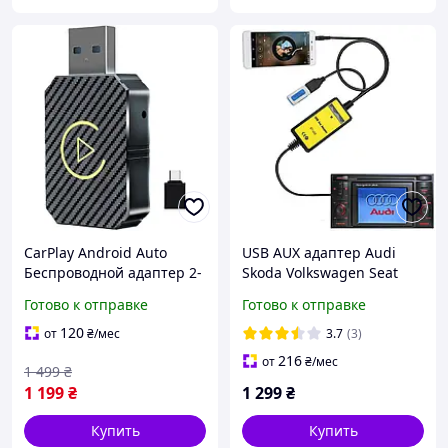
CarPlay Android Auto
USB AUX адаптер Audi
Беспроводной адаптер 2-
Skoda Volkswagen Seat
в-1 с WiFi Bluetooth,
8pin эмулятор CD
Готово к отправке
Готово к отправке
Карплей для авто iOS 10+
чейнджера
Android 11+ USB
120
от
₴
/мес
3.7
(3)
216
от
₴
/мес
1 499
₴
1 199
₴
1 299
₴
Купить
Купить