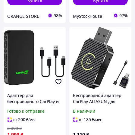
Купить
Купить
98%
97%
ORANGE STORE
MyStockHouse
Адаптер для
Беспроводной адаптер
беспроводного CarPlay и
CarPlay ALIASUN для
Android Auto 2в1,
автомобилей с USB A-C и
Готово к отправке
В наличии
переходник для
удлинителем Type-C,
проводного штатного
Bluethooth
200
185
от
₴
/мес
от
₴
/мес
карплея с Bluetooth
2 399
₴
1 999
₴
1 110
₴