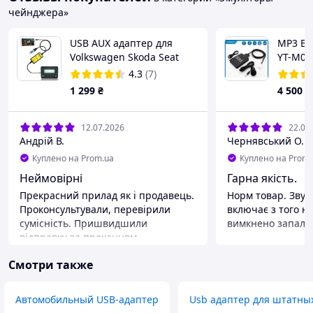
чейнджера»
USB AUX адаптер для
МР3 BT
Volkswagen Skoda Seat
YT-M09
Audi [эмулятор CD
магнит
4.3
(7)
чейнджера 12pin]
1 299
₴
4 500
₴
12.07.2026
22.05
Андрій В.
Чернявський О.
Куплено на Prom.ua
Куплено на Prom.
Неймовірні
Гарна якість.
Прекрасний прилад як і продавець.
Норм товар. Звук
Проконсультували, перевірили
включає з того н
сумісність. Пришвидшили
вимкнено запале
відправку за проханням.
Преимущества
Рекомендую як професіоналів своєї
Є блютуз і юзб
Смотри также
справи. Встановлення пристрою
Недостатки
зайняло близько 15 хвилин. Звук,
Щоб користувати
частоти, зручність, все на висоті!
потрібно дістати 
Автомобильный USB-адаптер
Usb адаптер для штатны
Преимущества
флешку