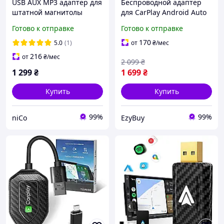
USB AUX MP3 адаптер для
Беспроводной адаптер
штатной магнитолы
для CarPlay Android Auto
Toyota Camry Avensis
для авто с проводным
Готово к отправке
Готово к отправке
Corolla Yaris [эмулятор CD
Карплей, WiFi Bluetooth
чейнджера 6+6pin]
iOS 10+/Android 11+
170
5.0
(1)
от
₴
/мес
216
от
₴
/мес
2 099
₴
1 299
₴
1 699
₴
Купить
Купить
99%
99%
niCo
EzyBuy