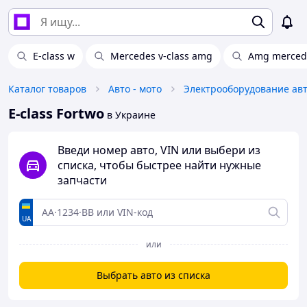
E-class w
Mercedes v-class amg
Amg mercede
Каталог товаров
Авто - мото
Электрооборудование ав
E-class Fortwo
в Украине
Введи номер авто, VIN или выбери из
списка, чтобы быстрее найти нужные
запчасти
UA
или
Выбрать авто из списка