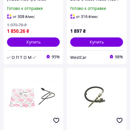
(W211)/S-клас (W220)
E-class W211 S-class W220
Готово к отправке
Готово к отправке
3.0D/4.0D/Smart Fortwo
3.0D 4.0D Smart Fortwo
0.8CDI 05- 115022
0.8CDI 05- 115022
308
316
от
₴
/мес
от
₴
/мес
1 979
.78
₴
1 850
.26
₴
1 897
₴
Купить
Купить
95%
98%
✅ О П Т О М ✅
WestCar