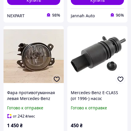
Купить
Купить
98%
96%
NEXPART
Jannah Auto
Фара противотуманная
Mercedes-Benz E-CLASS
левая Mercedes-Benz
(от 1996-) насос
W207, W245, W164, ,
омывателя ветрового
Готово к отправке
Готово к отправке
W169, W204, Smart Fortwo
лобового стекла,
451
Мерседес
242
от
₴
/мес
1 450
₴
450
₴