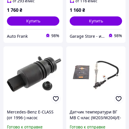
Vito
(W211, W212), 0261230191
293
116
от
₴
/мес
от
₴
/мес
1 760
₴
1 160
₴
Купить
Купить
98%
98%
Auto Frank
Garage Store - интернет магазин автозапчастей.
Mercedes-Benz E-CLASS
Датчик температури ВГ
(от 1996-) насос
MB C-клас (W203/W204)/E-
омывателя ветрового
клас (W211)/S-клас (W220)
Готово к отправке
Готово к отправке