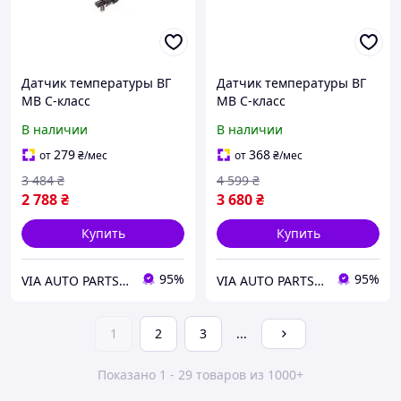
Датчик температуры ВГ
Датчик температуры ВГ
MB C-класс
MB C-класс
(W203/W204)/E-класс
(W203/W204)/E-класс
В наличии
В наличии
(W211)/S-класс (W220)
(W211)/S-класс (W220)
3.0D/4.0D/Smart Fortwo
3.0D/4.0D/Smart Fortwo
279
368
от
₴
/мес
от
₴
/мес
0.8CDI 05-
0.8CDI 05-
3 484
₴
4 599
₴
2 788
₴
3 680
₴
Купить
Купить
95%
95%
VIA AUTO PARTS MARKET
VIA AUTO PARTS MARKET
1
2
3
...
Показано 1 - 29 товаров из 1000+