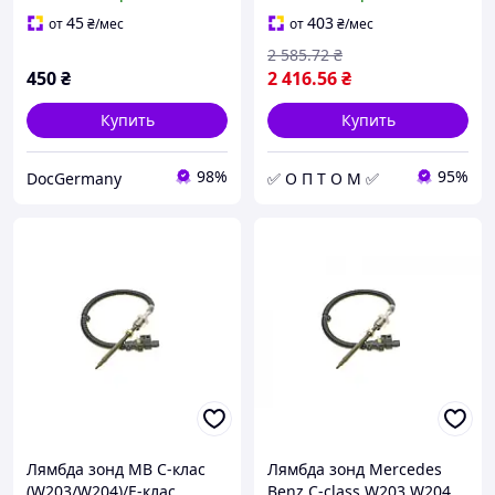
лобового стекла,
3.0D/4.0D/Smart Fortwo
Мерседес
0.8 707322
45
403
от
₴
/мес
от
₴
/мес
2 585
.72
₴
450
₴
2 416
.56
₴
Купить
Купить
98%
95%
DocGermany
✅ О П Т О М ✅
Лямбда зонд MB C-клас
Лямбда зонд Mercedes
(W203/W204)/E-клас
Benz C-class W203 W204