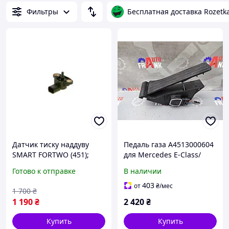
Фильтры
Бесплатная доставка Rozetk
Датчик тиску наддуву
Педаль газа A4513000604
SMART FORTWO (451);
для Mercedes E-Class/
MERCEDES-BENZ C-CLASS
Smart Fortwo
Готово к отправке
В наличии
(W203, W204), E-CLASS
(W211, W212), 0261230191
403
от
₴
/мес
1 700
₴
1 190
₴
2 420
₴
Купить
Купить