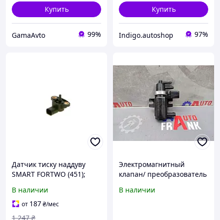
Купить
Купить
99%
97%
GamaAvto
Indigo.autoshop
Датчик тиску наддуву
Электромагнитный
SMART FORTWO (451);
клапан/ преобразователь
MERCEDES-BENZ C-CLASS
давления A0051535528,
В наличии
В наличии
(W203, W204), E-CLASS
7.00782.00 для Mercedes/
(W211, W212), 0261230191
Smart Fortwo
187
от
₴
/мес
1 247
₴