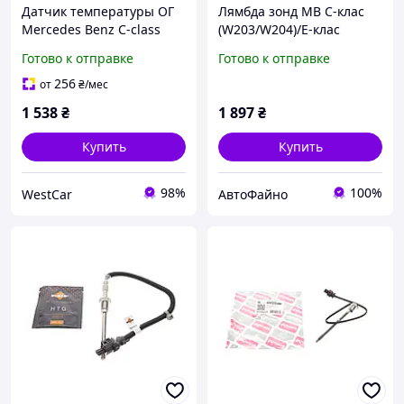
Датчик температуры ОГ
Лямбда зонд MB C-клас
Mercedes Benz C-class
(W203/W204)/E-клас
W203 W204 E-class W211
(W211)/S-клас (W220)
Готово к отправке
Готово к отправке
S-class W220 3.0D 4.0D
3.0D/4.0D/Smart Fortwo
Smart Fortwo05- C6120106
0.8CDI 05- 115022
256
от
₴
/мес
1 538
₴
1 897
₴
Купить
Купить
98%
100%
WestCar
АвтоФайно