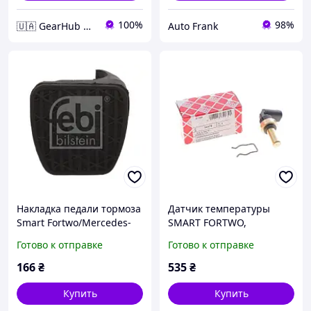
100%
98%
🇺🇦 GearHub 🇺🇦
Auto Frank
Накладка педали тормоза
Датчик температуры
Smart Fortwo/Mercedes-
SMART FORTWO,
Benz E-Class, FEBI
MERCEDES-BENZ SLR,
Готово к отправке
Готово к отправке
BILSTEIN (07534)
MERCEDES-BENZ E-CLASS,
FEBI BILSTEIN (34074)
166
₴
535
₴
Купить
Купить