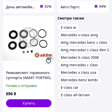
92%
94%
День автомобилиста
Авто Партс
Смотри также
E-class w
Mercedes v-class amg
Amg mercedes benz c class
Amg mercedes c-class dtm 20
Mercedes b class 2008
Amg mercedes c class
Mercedes x class usa
Ремкомплект тормозного
суппорта SMART FORTWO,
Mercedes-benz kombi
MB E-CLASS, AUTOFREN
Готово к отправке
E-class car
(D42524)
696
₴
E-class all-terrain
Купить