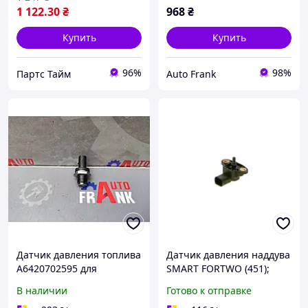
1 122
.30
₴
968
₴
Купить
Купить
96%
98%
Партс Тайм
Auto Frank
Датчик давления топлива
Датчик давления наддува
A6420702595 для
SMART FORTWO (451);
Mercedes-Benz C-, E-, G-,
MERCEDES-BENZ C-CLASS
В наличии
Готово к отправке
GL-, R-, S-Class, Sprinter,
(W203, W204), E-CLASS