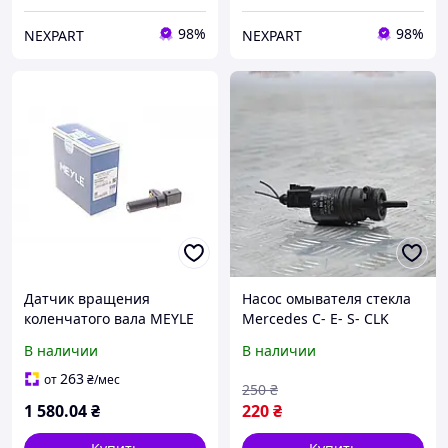
98%
98%
NEXPART
NEXPART
Датчик вращения
Насос омывателя стекла
коленчатого вала MEYLE
Mercedes C- E- S- CLK
014 899 0021 MEYLE 014
Class Sprinter Vito
В наличии
В наличии
899 0021 Mercedes E-
Мерседес Спринтер Вито
Class, C-Class, M-Class;
2218690121
263
от
₴
/мес
250
₴
Smart Fortwo;
1 580
.04
₴
220
₴