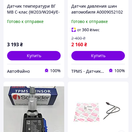
Датчик температури ВГ
Датчик давления шин
MB C-клас (W203/W204)/E-
автомобиля A0009052102
клас (W211)/S-клас (W220)
CLS Class, E-Class, EQA
Готово к отправке
Готово к отправке
3.0D/4.0D/Smart Fortwo
Class, G-Class
0.8CDI 05- 014 800 0148
360
от
₴
/мес
2 400
₴
3 193
₴
2 160
₴
Купить
Купить
100%
100%
АвтоФайно
TPMS - Датчики давления в шинах