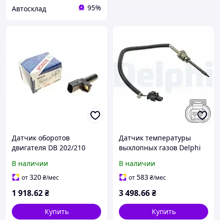
95%
Автосклад
Датчик оборотов
Датчик температуры
двигателя DB 202/210
выхлопных газов Delphi
BOSCH 0 261 210 141
TS30217 Mercedes S-Class,
В наличии
В наличии
Mercedes C-Class, E-Class,
CLS-Class, E-Class, C-Class;
M-Class; Smart Fortwo
Smart Fortwo 0009058900,
320
583
от
₴
/мес
от
₴
/мес
A0003117V002,
1 918
.62
₴
3 498
.66
₴
Купить
Купить