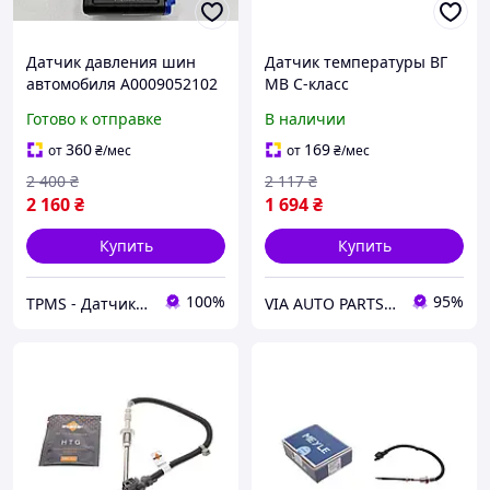
Датчик давления шин
Датчик температуры ВГ
автомобиля A0009052102
MB C-класс
CLS Class, E-Class, EQA
(W203/W204)/E-класс
Готово к отправке
В наличии
Class, G-Class
(W211)/S-класс (W220)
3.0D/4.0D/Smart Fortwo
360
169
от
₴
/мес
от
₴
/мес
05-
2 400
₴
2 117
₴
2 160
₴
1 694
₴
Купить
Купить
100%
95%
TPMS - Датчики давления в шинах
VIA AUTO PARTS MARKET