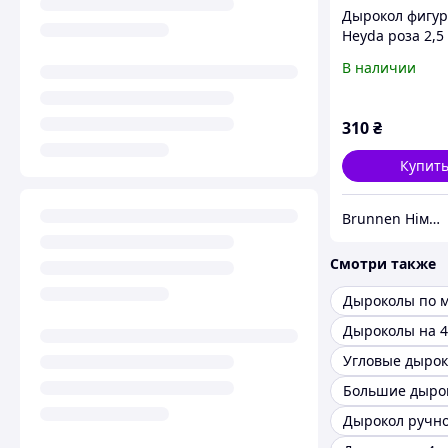
Дырокол фигу
Heyda роза 2,5
203687533
В наличии
310
₴
Купит
Brunnen Німеччина, шкільні та канцелярські товари
Смотри также
Дыроколы по м
Угловые дыро
Большие дыро
Дырокол ручн