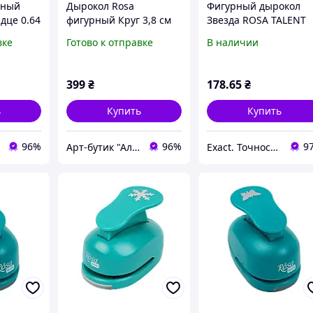
рный
Дырокол Rosa
Фигурный дырокол
рдце 0.64
фигурный Круг 3,8 см
Звезда ROSA TALENT
вке
Готово к отправке
В наличии
399
₴
178
.65
₴
ь
Купить
Купить
96%
96%
9
Арт-бутик "Алізарин"
Exact. Точность в работе. Свобода в творчестве.