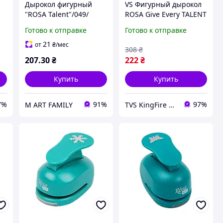
Дырокол фигурный
VS Фигурный дырокол
"ROSA Talent"/049/
ROSA Give Every TALENT
2,5см "Сердце"
Снежинка 1,6 см для
Готово к отправке
Готово к отправке
скрапбукинга и декора
зимний дырокол дл
21
от
₴
/мес
308
₴
32T8_V1
207
.30
₴
222
₴
Купить
Купить
7%
91%
97%
M ART FAMILY
TVS KingFire Интернет магазин