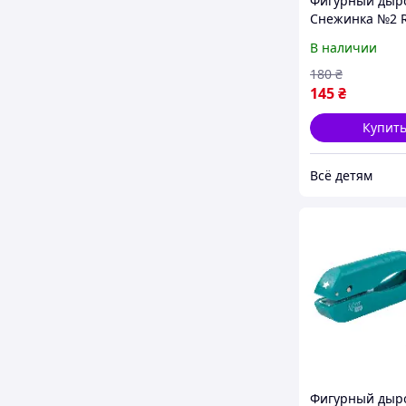
Фигурный дыр
Снежинка №2 
880565 размер
В наличии
заготовки 1,6 с
detyam
180
₴
145
₴
Купит
Всё детям
Фигурный дыр