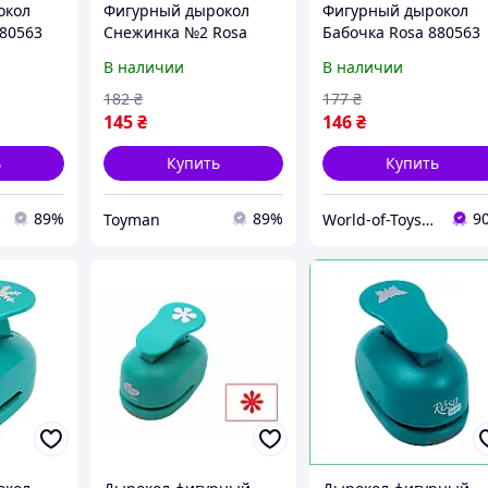
окол
Фигурный дырокол
Фигурный дырокол
880563
Снежинка №2 Rosa
Бабочка Rosa 880563
ки 1,6
880565 размер
размер заготовки 1,6
В наличии
В наличии
заготовки 1,6 см,
см, World-of-Toys
Toyman
182
₴
177
₴
145
₴
146
₴
ь
Купить
Купить
89%
89%
9
Toyman
World-of-Toys.com.ua