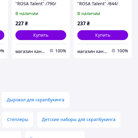
"ROSA Talent" /790/
"ROSA Talent" /844/
1,6см "Цветок-1" (1/12)
1,6см "Листок-2" (1/12)
В наличии
В наличии
227
₴
237
₴
Купить
Купить
0%
100%
100%
магазин канцтоварів "Журналіст"
магазин канцтоварів "Журналіст"
Дырокол для скрапбукинга
Степлеры
Детские наборы для скрапбукинга