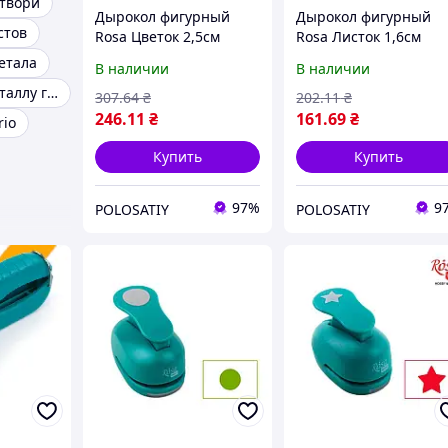
отвори
Дырокол фигурный
Дырокол фигурный
стов
Rosa Цветок 2,5см
Rosa Листок 1,6см
(4823086703018)
(4823086702844)
етала
В наличии
В наличии
Дырокол по металлу гидравлический
307
.64
₴
202
.11
₴
246
.11
₴
161
.69
₴
rio
Купить
Купить
97%
9
POLOSATIY
POLOSATIY