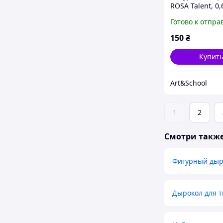
ROSA Talent, 0,
Звезда, (580202
Готово к отпра
150
₴
Купит
Art&School
1
2
Смотри такж
Фигурный дыр
Дырокол для т