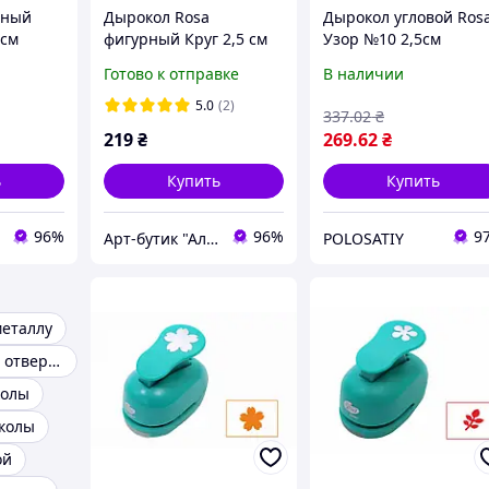
рный
Дырокол Rosa
Дырокол угловой Ros
 см
фигурный Круг 2,5 см
Узор №10 2,5см
(4823086705692)
Готово к отправке
В наличии
5.0
(2)
337
.02
₴
219
₴
269
.62
₴
ь
Купить
Купить
96%
96%
9
Арт-бутик "Алізарин"
POLOSATIY
еталлу
Дыроколы на 4 отверстия
колы
колы
ой