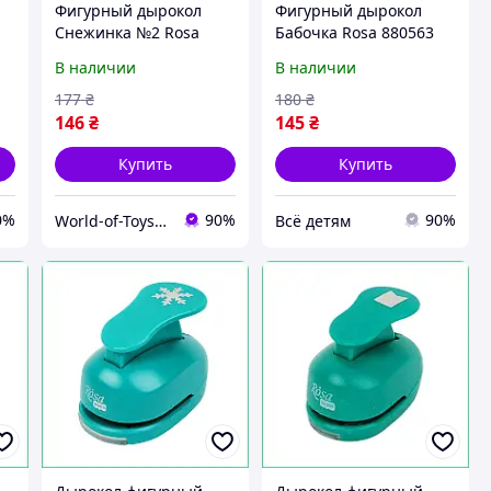
Фигурный дырокол
Фигурный дырокол
Снежинка №2 Rosa
Бабочка Rosa 880563
880565 размер
размер заготовки 1,6
В наличии
В наличии
заготовки 1,6 см,
см, Vse-detyam
World-of-Toys
177
₴
180
₴
146
₴
145
₴
Купить
Купить
0%
90%
90%
World-of-Toys.com.ua
Всё детям