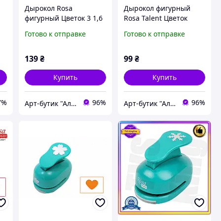
Дырокол Rosa
Дырокол фигурный
фигурный Цветок 3 1,6
Rosa Talent Цветок
см
№157 1 см (8803157)
Готово к отправке
Готово к отправке
139
₴
99
₴
Купить
Купить
7%
96%
96%
Арт-бутик "Алізарин"
Арт-бутик "Алізарин"