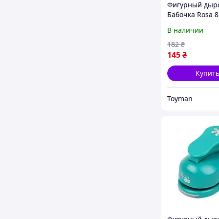
Фигурный дыр
Бабочка Rosa 
размер заготов
В наличии
см, Toyman
182
₴
145
₴
Купит
Toyman