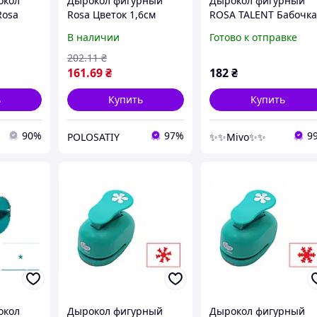
окол
Дырокол фигурный
Дырокол фигурный
Rosa
Rosa Цветок 1,6см
ROSA TALENT Бабочк
(4823086702790)
1.6 см для
В наличии
Готово к отправке
м, Vse-
скрапбукинга и декор
открыток надежный
202
.11
₴
детский прибор
161
.69
₴
182
₴
ь
Купить
Купить
90%
97%
9
POLOSATIY
✨✨Mivo✨✨
окол
Дырокол фигурный
Дырокол фигурный