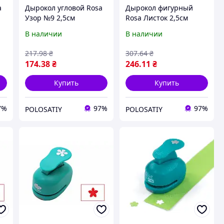
a
Дырокол угловой Rosa
Дырокол фигурный
Узор №9 2,5см
Rosa Листок 2,5см
(4823086705685)
(4823086703025)
В наличии
В наличии
217
.98
₴
307
.64
₴
174
.38
₴
246
.11
₴
Купить
Купить
7%
97%
97%
POLOSATIY
POLOSATIY