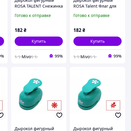
Дырокол фигурный
Дырокол фигурный
а
ROSA TALENT Снежинка
ROSA Talent Флаг для
1,6 см для
скрапбукинга и
Готово к отправке
Готово к отправке
а
скрапбукинга бумаги и
творчества, пробивает
творчества новогодний
плотную бумагу до 400
декор премиум
г/м2
182
₴
182
₴
Купить
Купить
9%
99%
99%
✨✨Mivo✨✨
✨✨Mivo✨✨
Дырокол фигурный
Дырокол фигурный