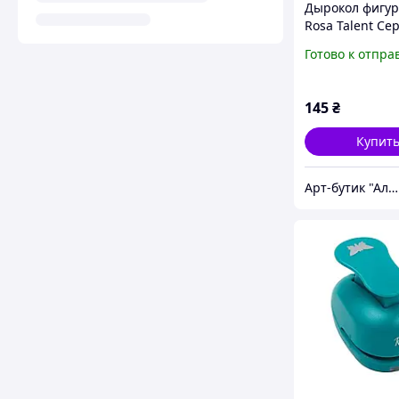
Дырокол фигу
Rosa Talent Се
см (580204)
Готово к отпра
145
₴
Купит
Арт-бутик "Алізарин"