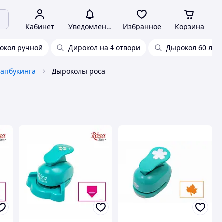
Кабинет
Уведомления
Избранное
Корзина
окол ручной
Дирокол на 4 отвори
Дырокол 60 лис
рапбукинга
Дыроколы роса