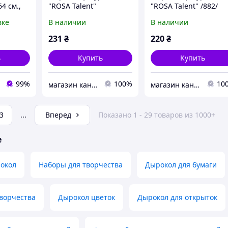
64 см.,
"ROSA Talent"
"ROSA Talent" /882/
)
"Снежинка-1" /875/
1,6см "Снежинка-2"
вке
В наличии
В наличии
1,6см (1/12)
(1/12)
231
₴
220
₴
ь
Купить
Купить
99%
100%
10
магазин канцтоварів "Журналіст"
магазин канцтоварів "Журналіст"
3
...
Вперед
Показано 1 - 29 товаров из 1000+
е
окол
Наборы для творчества
Дырокол для бумаги
ворчества
Дырокол цветок
Дырокол для открыток