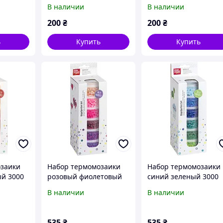
0203
212170204
Prandell 212170205
В наличии
В наличии
200
₴
200
₴
ь
Купить
Купить
озаики
Набор термомозаики
Набор термомозаики
й 3000
розовый фиолетовый
синий зеленый 3000
ell
3000 шт. Knorr Prandell
шт. Knorr Prandell
В наличии
В наличии
212170151
212170152
535
₴
535
₴