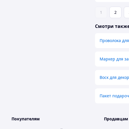
1
2
Смотри такж
Проволока для
Маркер для з
Воск для деко
Пакет подаро
Покупателям
Продавцам