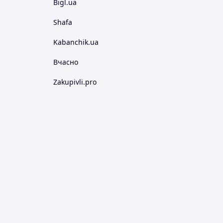
Bigl.ua
Shafa
Kabanchik.ua
Вчасно
Zakupivli.pro