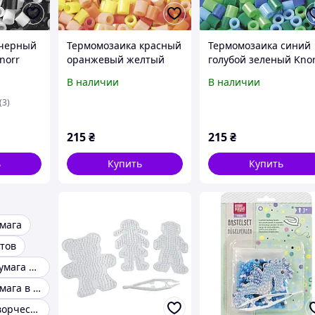
 черный
Термомозаика красный
Термомозаика синий
norr
оранжевый желтый
голубой зеленый Kno
0102
Knorr Prandell
Prandell 212170101
В наличии
В наличии
212170100
(3)
215
₴
215
₴
ь
Купить
Купить
мага
етов
Упаковочная бумага для подарков
Подарочная бумага в рулонах
Штампы для творчества