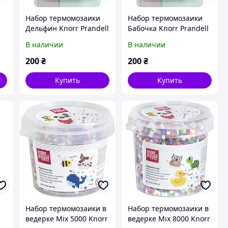
Набор термомозаики
Набор термомозаики
Дельфин Knorr Prandell
Бабочка Knorr Prandell
212170201
212170202
В наличии
В наличии
200
₴
200
₴
Купить
Купить
Набор термомозаики в
Набор термомозаики в
ведерке Mix 5000 Knorr
ведерке Mix 8000 Knorr