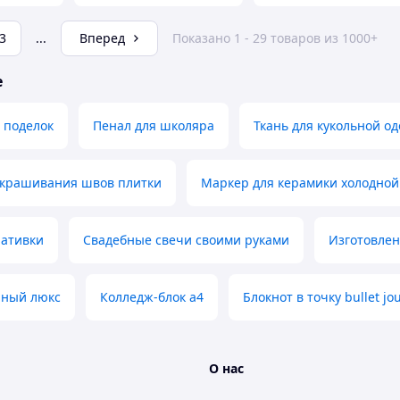
3
...
Вперед
Показано 1 - 29 товаров из 1000+
е
 поделок
Пенал для школяра
Ткань для кукольной о
акрашивания швов плитки
Маркер для керамики холодной
ративки
Свадебные свечи своими руками
Изготовлен
чный люкс
Колледж-блок а4
Блокнот в точку bullet jo
О нас