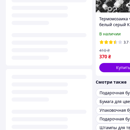
Термомозаика
белый серый K
Prandell 21217
В наличии
3.7
410
₴
370
₴
Купит
Смотри также
Подарочная бу
Бумага для цв