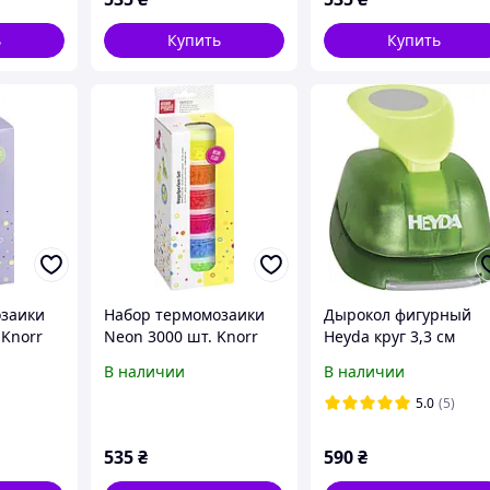
ь
Купить
Купить
озаики
Набор термомозаики
Дырокол фигурный
 Knorr
Neon 3000 шт. Knorr
Heyda круг 3,3 см
0162
Prandell 212170163
203687582
В наличии
В наличии
5.0
(5)
535
₴
590
₴