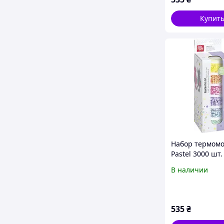
Купит
Набор термом
Pastel 3000 шт.
Prandell 21217
В наличии
535
₴