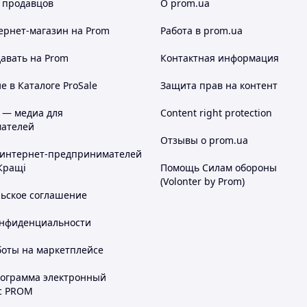
 продавцов
О prom.ua
ернет-магазин
на Prom
Работа в prom.ua
авать на Prom
Контактная информация
 в Каталоге ProSale
Защита прав на контент
 — медиа для
Content right protection
ателей
Отзывы о prom.ua
 интернет-предпринимателей
Кращі
Помощь Силам обороны
(Volonter by Prom)
льское соглашение
онфиденциальности
боты на маркетплейсе
рограмма электронный
с PROM