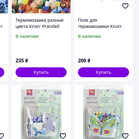
Термомозаика разные
Поле для
rr
цвета Knorr Prandell
термомозаики Knorr
212170103
Prandell набор собака
В наличии
В наличии
цветок машина
дельфин 212170133
235
₴
200
₴
Купить
Купить