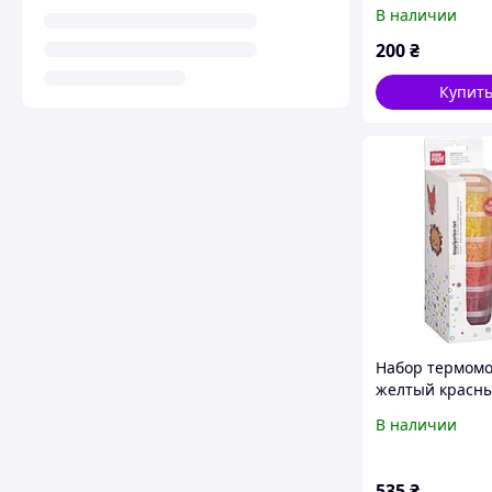
Prandell 21217
В наличии
200
₴
Купит
Набор термом
желтый красны
шт. Knorr Prand
В наличии
212170150
535
₴