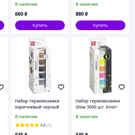
Prandell 212170170
Prandell 212170171
В наличии
В наличии
660
₴
880
₴
Купить
Купить
Набор термомозаики
Набор термомозаики
коричневый черный
Glow 3000 шт. Knorr
белый 3000 шт. Knorr
Prandell 212170161
В наличии
В наличии
Prandell 212170153
5.0
(1)
535
₴
535
₴