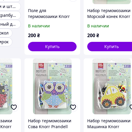
Детские печати и штампы
Поле для
Набор термомозаики
Дырокол для скрапбукинга
термомозаики Knorr
Морской конек Knorr
Prandell набор мальчик
Prandell 212170200
Дырокол фигурный для скрапа
В наличии
В наличии
девочка медвежонок
окол
212170134
200
₴
200
₴
ирок
Купить
Купить
озаики
Набор термомозаики
Набор термомозаики
 Knorr
Сова Knorr Prandell
Машинка Knorr