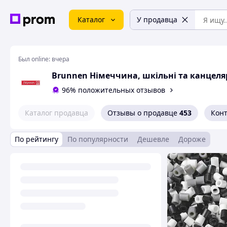
Каталог
У продавца
Был online:
вчера
Brunnen Німеччина, шкільні та канцеля
96% положительных отзывов
Каталог продавца
Отзывы о продавце
453
Кон
По рейтингу
По популярности
Дешевле
Дороже