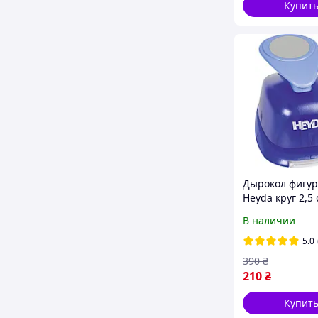
Купит
Дырокол фигу
Heyda круг 2,5 
203687539
В наличии
5.0
390
₴
210
₴
Купит