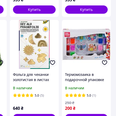
Купить
Купить
Фольга для чеканки
Термомозаика в
золотистая в листах
подарочной упаковке
Folia
Knorr Prandell
В наличии
В наличии
212170220
5.0
(5)
5.0
(1)
250
₴
640
₴
200
₴