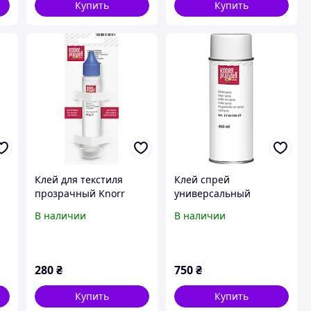
Купить
Купить
Клей для текстиля
Клей спрей
прозрачный Knorr
универсальный
нн
Prandell 218051205
прозрачный Knorr
В наличии
В наличии
Prandell 218050007
280
₴
750
₴
Купить
Купить