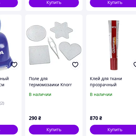
ь
Купить
Купить
рный
Поле для
Клей для ткани
см
термомозаики Knorr
прозрачный
Prandell набор квадрат
эластичный Гутерма
В наличии
В наличии
круг звезда сердце
Gutermann HT-2
2126970030
(2)
290
₴
870
₴
ь
Купить
Купить