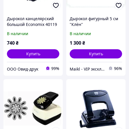
Дырокол канцелярский
Дырокол фигурный 5 см
большой Economix 40119
"Клён"
(60 листов)
В наличии
В наличии
металлический
740
₴
1 300
₴
Купить
Купить
99%
96%
ООО Овид-друк
Maikl - VIP эксклюзив товаров в Украине.