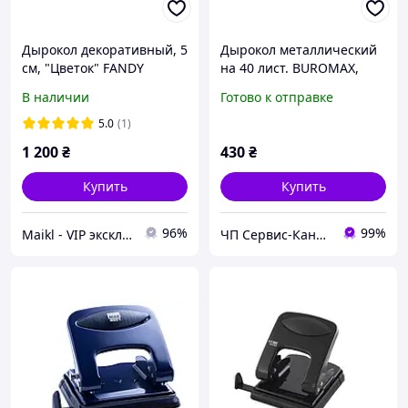
Дырокол декоративный, 5
Дырокол металлический
см, "Цветок" FANDY
на 40 лист. BUROMAX,
BM.4032
В наличии
Готово к отправке
5.0
(1)
1 200
₴
430
₴
Купить
Купить
96%
99%
Maikl - VIP эксклюзив товаров в Украине.
ЧП Сервис-Канцторг - все товары для офиса из одних рук!