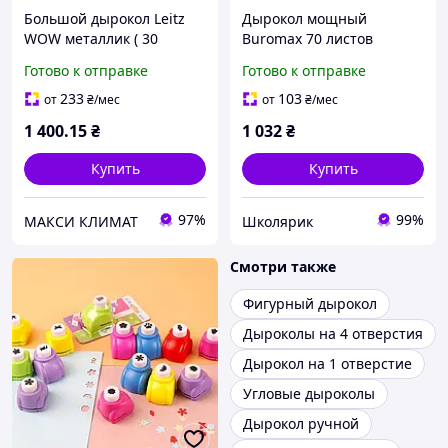
Большой дырокол Leitz
Дырокол мощный
WOW металлик ( 30
Buromax 70 листов
листов) 50082064
Черный, большой
Готово к отправке
Готово к отправке
офисный дырокол
(металл)
233
103
от
₴
/мес
от
₴
/мес
1 400
.15
₴
1 032
₴
Купить
Купить
97%
99%
МАКСИ КЛИМАТ
Школярик
Смотри также
Фигурный дырокол
Дыроколы на 4 отверстия
Дырокол на 1 отверстие
Угловые дыроколы
Дырокол ручной