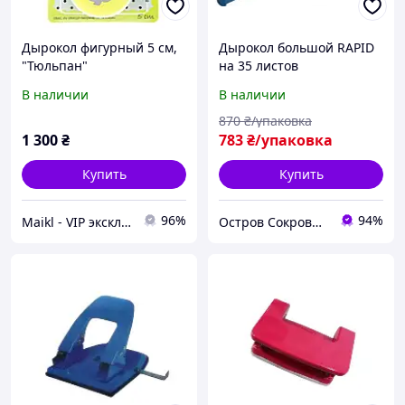
Дырокол фигурный 5 см,
Дырокол большой RAPID
"Тюльпан"
на 35 листов
В наличии
В наличии
870
₴/упаковка
1 300
₴
783
₴/упаковка
Купить
Купить
96%
94%
Maikl - VIP эксклюзив товаров в Украине.
Остров Сокровищ магазин подарков, сувениров и украшений