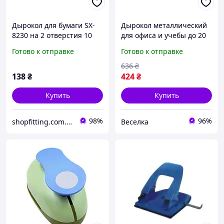
Дырокол для бумаги SX-
Дырокол металлический
8230 на 2 отверстия 10
для офиса и учебы до 20
листов 12 шт
листов с пластиковым
Готово к отправке
Готово к отправке
контейнером черный
FLAME
636
₴
138
₴
424
₴
Купить
Купить
98%
96%
shopfitting.com.ua
Веселка