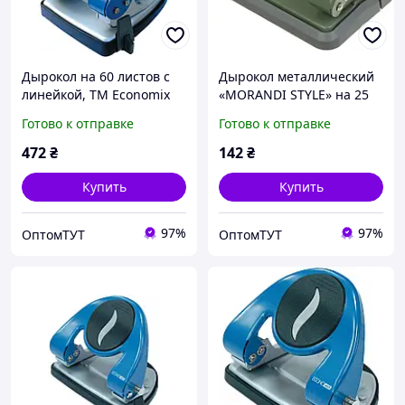
Дырокол на 60 листов с
Дырокол металлический
линейкой, ТМ Economix
«MORANDI STYLE» на 25
листов, зеленый, ТМ
Готово к отправке
Готово к отправке
Buromax
472
₴
142
₴
Купить
Купить
97%
97%
ОптомТУТ
ОптомТУТ