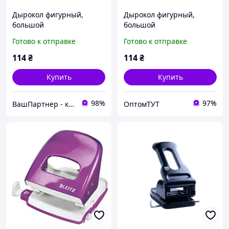
Дырокол фигурный,
Дырокол фигурный,
большой
большой
Готово к отправке
Готово к отправке
114
₴
114
₴
Купить
Купить
98%
97%
ВашПартнер - канцтовары, игрушки и детская книга, бытовая химия
ОптомТУТ