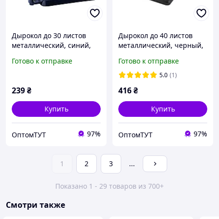
Дырокол до 30 листов
Дырокол до 40 листов
металлический, синий,
металлический, черный,
ТМ Buromax
ТМ Buromax
Готово к отправке
Готово к отправке
5.0
(1)
239
₴
416
₴
Купить
Купить
97%
97%
ОптомТУТ
ОптомТУТ
1
2
3
...
Показано 1 - 29 товаров из 700+
Смотри также