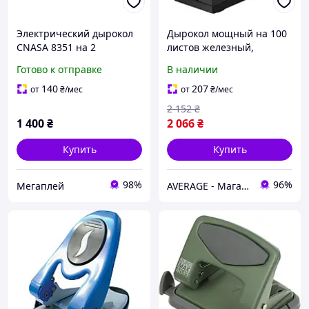
Электрический дырокол
Дырокол мощный на 100
CNASA 8351 на 2
листов железный,
отверстия с адаптером и
большая пробивалка для
Готово к отправке
В наличии
ящиком для бумаг в
бумаги металлическая,
комплекте
канцелярия Буромакс
140
207
от
₴
/мес
от
₴
/мес
2 152
₴
1 400
₴
2 066
₴
Купить
Купить
98%
96%
Мегаплей
AVERAGE - Магазин Без предоплати