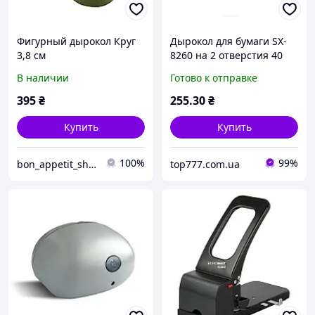
Фигурный дырокол Круг
Дырокол для бумаги SX-
3,8 см
8260 на 2 отверстия 40
листов
В наличии
Готово к отправке
395
₴
255
.30
₴
Купить
Купить
100%
99%
bon_appetit_shop
top777.com.ua