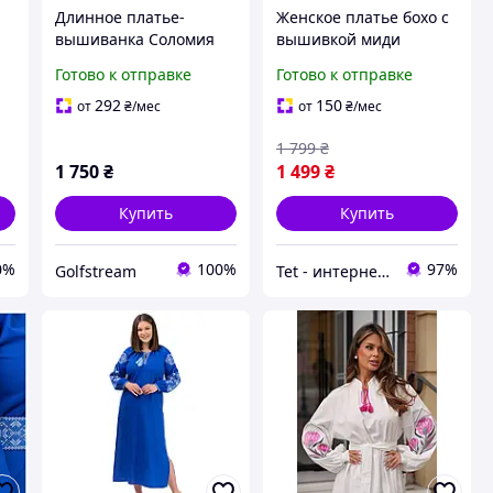
Длинное платье-
Женское платье бохо с
вышиванка Соломия
вышивкой миди
(слива)
вышитое длинное
Готово к отправке
Готово к отправке
платье этно
вышиванка
292
150
от
₴
/мес
от
₴
/мес
коричневое
1 799
₴
1 750
₴
1 499
₴
Купить
Купить
0%
100%
97%
Golfstream
Tet - интернет-магазин женской одежды и аксессуаров