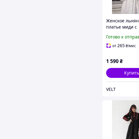
Женское льнян
платье миди с
вышивкой пио
Готово к отпра
платье вышива
поясом и дли
265
от
₴
/мес
рукавом S-3XL,
1 590
₴
Купит
VELT