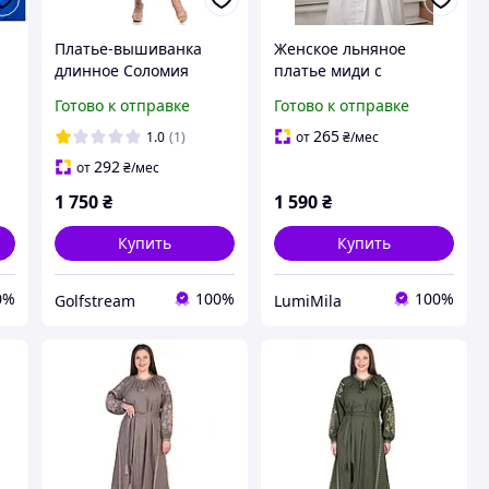
Платье-вышиванка
Женское льняное
длинное Соломия
платье миди с
(электрик)
вышивкой пионов,
Готово к отправке
Готово к отправке
,
платье вышиванка с
поясом и длинным
265
1.0
(1)
от
₴
/мес
рукавом S-3XL, арт 7578
292
от
₴
/мес
1 750
₴
1 590
₴
Купить
Купить
0%
100%
100%
Golfstream
LumiMila