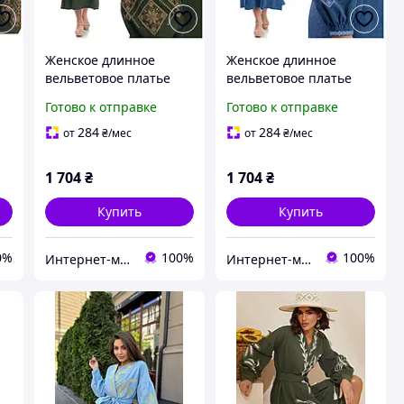
Женское длинное
Женское длинное
вельветовое платье
вельветовое платье
вышиванка Соломия,
вышиванка Соломия,
Готово к отправке
Готово к отправке
размеры:
размеры:
S,M,L,XL,2XL,3XL
S,M,L,XL,2XL,3XL
284
284
от
₴
/мес
от
₴
/мес
1 704
₴
1 704
₴
Купить
Купить
0%
100%
100%
Интернет-магазин Family-tex
Интернет-магазин Family-tex