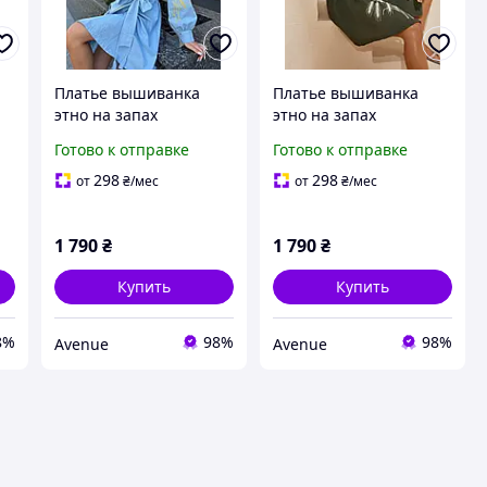
Платье вышиванка
Платье вышиванка
этно на запах
этно на запах
голубое,Турция
хаки,Турция
Готово к отправке
Готово к отправке
298
298
от
₴
/мес
от
₴
/мес
1 790
₴
1 790
₴
Купить
Купить
8%
98%
98%
Avenue
Avenue