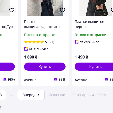
Платье
Платье вышитое
тон,Тур
вышиванка,вышитое
черное
платье,Турция
вке
Готово к отправке
Готово к отправке
248
5.0
(1)
от
₴
/мес
315
от
₴
/мес
1 890
₴
1 490
₴
ь
Купить
Купить
98%
98%
9
Avenue
Avenue
3
...
Вперед
Показано 1 - 29 товаров из 9000+
е