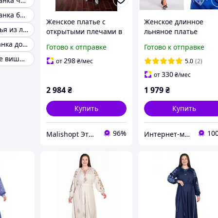
Платье вышиванка черное
Платье вышиванка белое
Женское платье с
Женское длинное
Вышитые платья из льна
открытыми плечами в
льняное платье
пол с вышивкой,
вышиванка Соломия,
Плаття вишиванка довге
Готово к отправке
Готово к отправке
Длинные платья
электрик, размеры: S
Женское платье вишиванка
вышиванки, Красивое
M, XL, 2XL, 3XL
298
от
₴
/мес
5.0
(2)
платье вышивка
330
от
₴
/мес
2 984
₴
1 979
₴
Купить
Купить
96%
10
Malishopt Этническая одежда и головные уборы, все для крещения
Интернет-магазин Family-tex