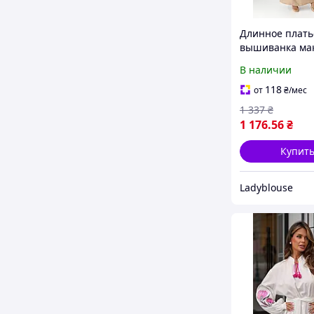
Длинное плать
вышиванка мак
вышивкой гла
В наличии
льном и хлопко
кофейный, S
118
от
₴
/мес
1 337
₴
1 176
.56
₴
Купит
Ladyblouse