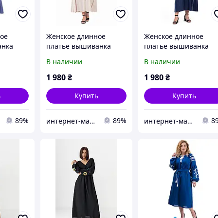
ое
Женское длинное
Женское длинное
анка
платье вышиванка
платье вышиванка
джинс
«Злата» цвет бежевый
«Злата» цвет синий
В наличии
В наличии
1 980
₴
1 980
₴
ь
Купить
Купить
89%
89%
8
интернет-магазин одежды Ovi-Shop
интернет-магазин одежды Ovi-Shop