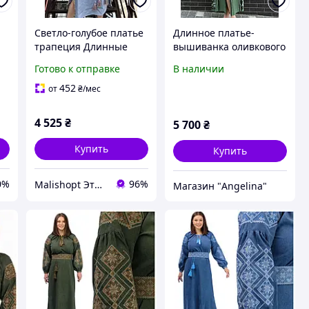
Светло-голубое платье
Длинное платье-
трапеция Длинные
вышиванка оливкового
платья вышиванки,
цвета имеет
Готово к отправке
В наличии
Платья с вышивкой с
контрастную черную
поясом Этно
вышивку и разрез
452
от
₴
/мес
вышиванки
спереди
4 525
₴
5 700
₴
Купить
Купить
0%
96%
Malishopt Этническая одежда и головные уборы, все для крещения
Магазин "Angelina"