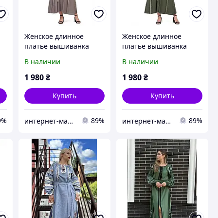
Женское длинное
Женское длинное
платье вышиванка
платье вышиванка
«Злата» цвет мокко
«Злата» цвет хаки
В наличии
В наличии
1 980
₴
1 980
₴
Купить
Купить
9%
89%
89%
интернет-магазин одежды Ovi-Shop
интернет-магазин одежды Ovi-Shop