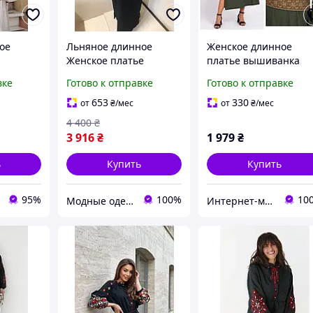
ое
Льняное длинное
Женское длинное
Женское платье
платье вышиванка
нов,
Вышиванка для Пары
Соломия, лен,
вке
Готово к отправке
Готово к отправке
нка с
макси серая вышивка
размеры:
нным
черное 46 48 M L
S,M,L,XL,2XL,3XL
653
330
от
₴
/мес
от
₴
/мес
 арт 7578
4 400
₴
3 916
₴
1 979
₴
ь
Купить
Купить
95%
100%
10
Модные одежки для меня и крошки
Интернет-магазин Family-tex