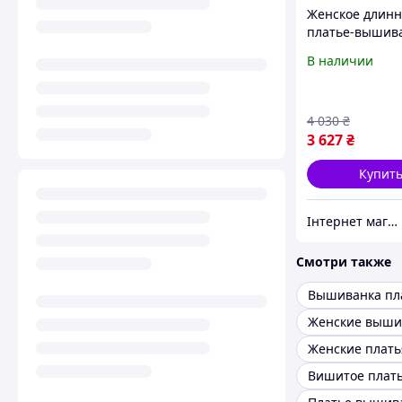
Женское длинн
платье-вышива
льна с длинны
В наличии
рукавом 4607
4 030
₴
3 627
₴
Купит
Інтернет магазин "Вишиванка.Nет"
Смотри также
Вышиванка пл
Вишитое плат