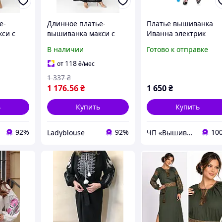
е-
Длинное платье-
Платье вышиванка
си с
вышиванка макси с
Иванна электрик
дью,
вышитыми гладью
В наличии
Готово к отправке
м,
цветами, льном и
хлопком, черный, S
118
от
₴
/мес
1 337
₴
1 176
.56
₴
1 650
₴
ь
Купить
Купить
92%
92%
10
Ladyblouse
ЧП «Вышиванка»