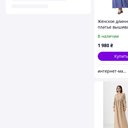
Женское длинн
платье вышив
«Злата» цвет 
В наличии
1 980
₴
Купит
интернет-магазин одежды Ovi-Shop