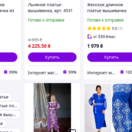
ое
Льняное платье-
Женское длинное
нка из
вышиванка, арт. 4531
платье вышиванка
м
Соломия, размеры: S,
Готово к отправке
Готово к отправке
M, L,XL,2XL,3XL
5.0
(1)
330
от
₴
/мес
4 695
₴
4 225
.50
₴
1 979
₴
ь
Купить
Купить
99%
99%
10
Інтернет магазин "Вишиванка.Nет"
Интернет-магазин Family-tex
атье
Женские вышитые платья
Женские платья вышиванки
ье