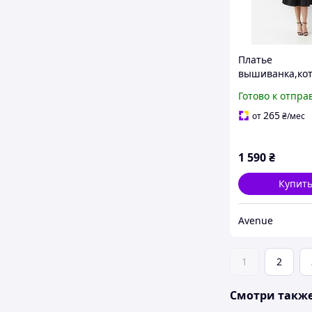
Платье
вышиванка,кот
ция
Готово к отпра
265
от
₴
/мес
1 590
₴
Купит
Avenue
1
2
Смотри такж