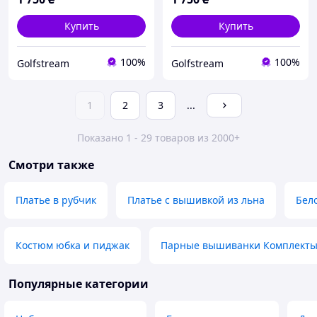
Купить
Купить
100%
100%
Golfstream
Golfstream
1
2
3
...
Показано 1 - 29 товаров из 2000+
Смотри также
Платье в рубчик
Платье с вышивкой из льна
Бел
Костюм юбка и пиджак
Парные вышиванки Комплект
Популярные категории