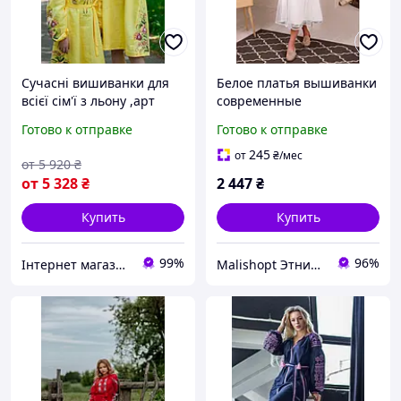
Сучасні вишиванки для
Белое платья вышиванки
всієї сім'ї з льону ,арт
современные
4354+4605к
Готово к отправке
Готово к отправке
245
от
₴
/мес
от
5 920
₴
от
5 328
₴
2 447
₴
Купить
Купить
99%
96%
Інтернет магазин "Вишиванка.Nет"
Malishopt Этническая одежда и головные уборы, все для крещения