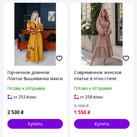
Горчичное длинное
Современное женское
Платье Вышиванки макси
платье в этно-стиле
с современными
Платье миди из льна с
Готово к отправке
Готово к отправке
мотивами в пол,
красивыми рукавами
Горчичное платье весна
Нарядные плаття
253
258
от
₴
/мес
от
₴
/мес
осень лето зима
вышиванки
3 100
₴
2 530
₴
1 550
₴
Купить
Купить