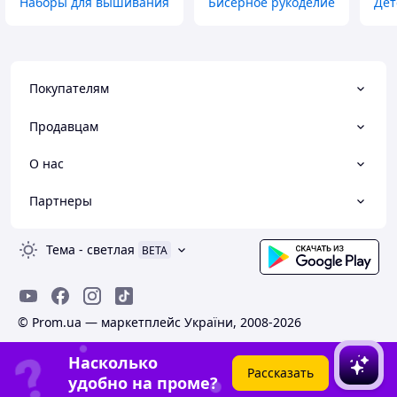
Наборы для вышивания
Бисерное рукоделие
Дет
Покупателям
Продавцам
О нас
Партнеры
Тема
-
светлая
BETA
© Prom.ua — маркетплейс України, 2008-2026
Насколько
Рассказать
удобно на проме?