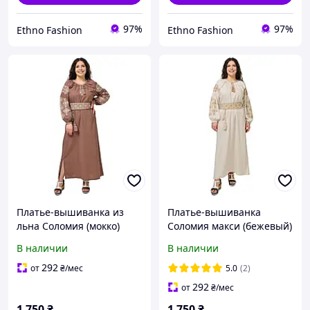
97%
97%
Ethno Fashion
Ethno Fashion
Платье-вышиванка из
Платье-вышиванка
льна Соломия (мокко)
Соломия макси (бежевый)
В наличии
В наличии
292
от
₴
/мес
5.0
(2)
292
от
₴
/мес
1 750
₴
1 750
₴