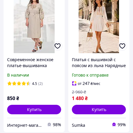
Современное женское
Платья с вышивкой с
платье-вышиванка
поясом из льна Нарядные
Слобожанка (бежевый)
плаття Современное
В наличии
Готово к отправке
женское платье в этно-
стиле Украинские платья
247
4.5
(2)
от
₴
/мес
вышиванки
2 960
₴
850
₴
1 480
₴
Купить
Купить
98%
99%
Интернет-магазин Nezlamnyi.kh.ua
Sumka