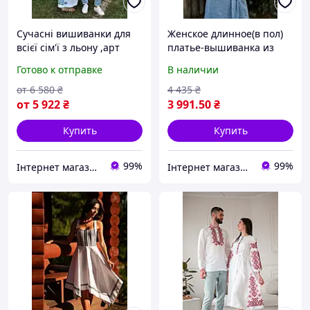
Сучасні вишиванки для
Женское длинное(в пол)
всієї сім'ї з льону ,арт
платье-вышиванка из
4600+4250
льна с длинным рукавом
Готово к отправке
В наличии
4610
от
6 580
₴
4 435
₴
от
5 922
₴
3 991
.50
₴
Купить
Купить
99%
99%
Інтернет магазин "Вишиванка.Nет"
Інтернет магазин "Вишиванка.Nет"