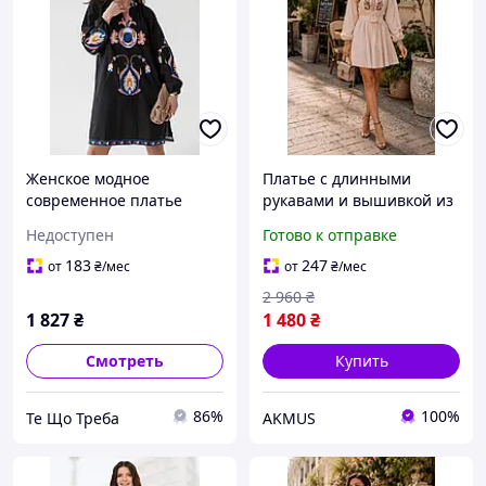
Женское модное
Платье с длинными
современное платье
рукавами и вышивкой из
вышиванка черного
льна Женские платья
Недоступен
Готово к отправке
цвета M
вышиванки современные
Этно платья с вышивкой
183
247
от
₴
/мес
от
₴
/мес
с поясом
2 960
₴
1 827
₴
1 480
₴
Смотреть
Купить
86%
100%
Те Що Треба
AKMUS