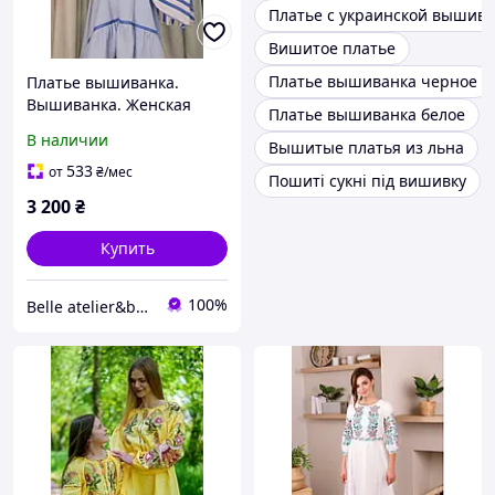
Платье с украинской вышив
Вишитое платье
Платье вышиванка черное
Платье вышиванка.
Вышиванка. Женская
Платье вышиванка белое
вышиванка. Вышиванка
В наличии
Вышитые платья из льна
украинская. Вышитое
платье. Черно-белая
533
от
₴
/мес
Пошиті сукні під вишивку
вышиванка.
3 200
₴
Современная вышиванка
Купить
100%
Belle atelier&boutique