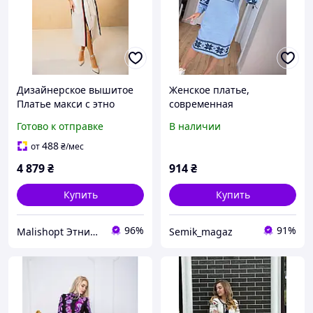
Дизайнерское вышитое
Женское платье,
Платье макси с этно
современная
вышивкой, Белое платья
интерпретация
Готово к отправке
В наличии
вышиванки
вышиванки свободного
современные,
кроя
488
от
₴
/мес
Вышиванки украинские
4 879
₴
914
₴
Купить
Купить
96%
91%
Malishopt Этническая одежда и головные уборы, все для крещения
Semik_magaz