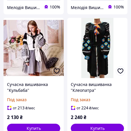
100%
100%
Мелодія Вишивки
Мелодія Вишивки
Сучасна вишиванка
Сучасна вишиванка
"Кульбаба"
"Клеопатра"
Под заказ
Под заказ
213
224
от
₴
/мес
от
₴
/мес
2 130
₴
2 240
₴
Купить
Купить