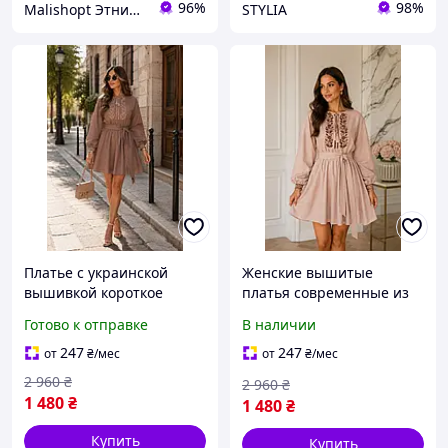
96%
98%
Malishopt Этническая одежда и головные уборы, все для крещения
STYLIA
Платье с украинской
Женские вышитые
вышивкой короткое
платья современные из
Вышитое платье Лен
льна Вышиванка платье
Готово к отправке
В наличии
современное Вечернее
короткое Украинские
платье-вышиванка
платья женское летнее
247
247
от
₴
/мес
от
₴
/мес
женское
лен с вышивкой
2 960
₴
2 960
₴
1 480
₴
1 480
₴
Купить
Купить