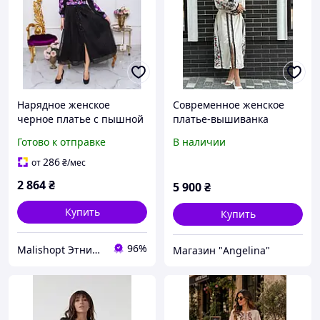
Нарядное женское
Современное женское
черное платье с пышной
платье-вышиванка
фатиновой юбкой,
длины миди в этностиле
Готово к отправке
В наличии
современная вышиванка
с фиолетовой вышивкой
286
от
₴
/мес
цветами
2 864
₴
5 900
₴
Купить
Купить
96%
Malishopt Этническая одежда и головные уборы, все для крещения
Магазин "Angelina"