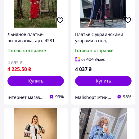
Льняное платье-
Платье с украинскими
вышиванка, арт. 4531
узорами в пол,
Украинские
Готово к отправке
Готово к отправке
национальные Платья
вышиванки современные
404
от
₴
/мес
4 695
₴
4 225
.50
₴
4 037
₴
Купить
Купить
99%
96%
Інтернет магазин "Вишиванка.Nет"
Malishopt Этническая одежда и головные уборы, все для крещения