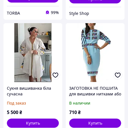
99%
TORBA
Style Shop
Сукня вишиванка біла
ЗАГОТОВКА НЕ ПОШИТА
сучасна
для вишивки нитками або
бісеромЯ для вышивки
Под заказ
В наличии
нитками или бисером для
вышивки нитками
5 500
₴
710
₴
Купить
Купить