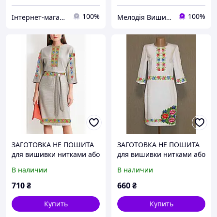
100%
100%
Інтернет-магазин "Вишиваночка прикарпатська"
Мелодія Вишивки
ЗАГОТОВКА НЕ ПОШИТА
ЗАГОТОВКА НЕ ПОШИТА
для вишивки нитками або
для вишивки нитками або
бісеромЯ для вышивки
бісеромЯ для вышивки
В наличии
В наличии
нитками или бисером для
нитками или бисером для
вышивки нитками
вышивки нитками
710
₴
660
₴
Купить
Купить