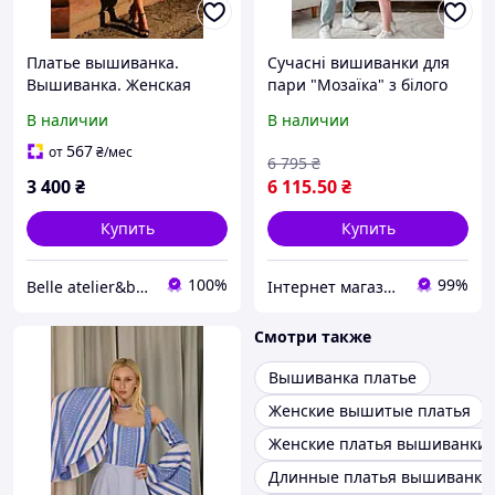
Платье вышиванка.
Сучасні вишиванки для
Вышиванка. Женская
пари "Мозаїка" з білого
вышиванка. Вышиванка
льону ,арт 4264+4653
В наличии
В наличии
украинская. Вышитое
платье. Черно-белая
567
от
₴
/мес
6 795
₴
вышиванка.
3 400
₴
6 115
.50
₴
Современная вышиванка
Купить
Купить
100%
99%
Belle atelier&boutique
Інтернет магазин "Вишиванка.Nет"
Смотри также
Вышиванка платье
Женские вышитые платья
Женские платья вышиванки
Длинные платья вышиванки