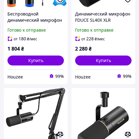
Беспроводной
Динамический микрофон
динамический микрофон
FDUCE SL40X XLR
Z-202 для караоке
кардиоидный для
Готово к отправке
Готово к отправке
вечеринок выступлений
подкастов стриминга
DJ с приемником 6.35 мм
записи вокала
180
228
от
₴
/мес
от
₴
/мес
1 804
₴
2 280
₴
Купить
Купить
99%
99%
Houzee
Houzee