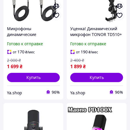
Микрофоны
Уценка! Динамический
динамические
микрофон TONOR TD510+
кардиоидные Cable
USB/XLR для стримов,
Готово к отправке
Готово к отправке
Matters (2 шт) с кабелем
подкастов и записи со
6.35 мм, 4.5 м для караоке
стойкой
170
190
от
₴
/мес
от
₴
/мес
и вокала
2 000
₴
2 400
₴
1 699
₴
1 899
₴
Купить
Купить
96%
96%
Ya.shop
Ya.shop