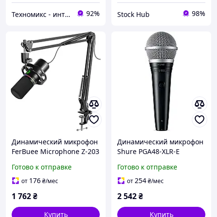
92%
98%
Техномикс - интернет - магазин качественной техники, электроники и других товаров для дома и работы
Stock Hub
Динамический микрофон
Динамический микрофон
FerBuee Microphone Z-203
Shure PGA48-XLR-E
Микрофон с подставкой,
ручной для вокала с
Готово к отправке
Готово к отправке
RGB-подсветкой,
кардиоидной диаграммой
регулятором громкости
и выключателем
176
254
от
₴
/мес
от
₴
/мес
1 762
₴
2 542
₴
Купить
Купить