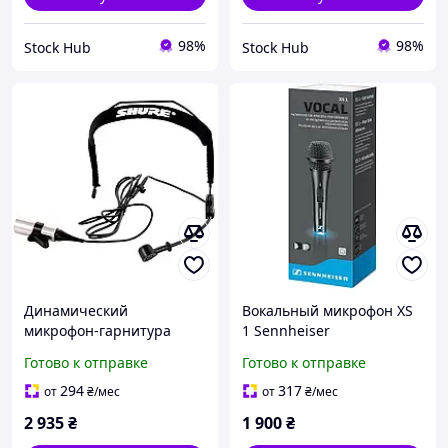
98%
98%
Stock Hub
Stock Hub
Динамический
Вокальный микрофон XS
микрофон-гарнитура
1 Sennheiser
Shure WH20
Динамический
Готово к отправке
Готово к отправке
Профессиональная
кардиоидный вокальный
микрофонная гарнитура
микрофон
294
317
от
₴
/мес
от
₴
/мес
2 935
₴
1 900
₴