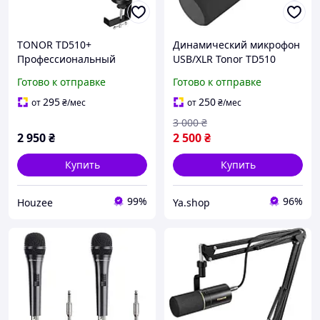
TONOR TD510+
Динамический микрофон
Профессиональный
USB/XLR Tonor TD510
динамический микрофон
Готово к отправке
Готово к отправке
USB/XLR с подставкой,для
музыки и озвучки с
295
250
от
₴
/мес
от
₴
/мес
разъемом 3,5мм
3 000
₴
2 950
₴
2 500
₴
Купить
Купить
99%
96%
Houzee
Ya.shop