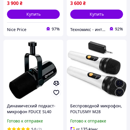
ТОВАР Б/У
потоковой записи
3 900
₴
3 600
₴
Купить
Купить
97%
92%
Nice Price
Техномикс - интернет - магазин качественной техники, электроники и других товаров для дома и работы
Динамический подкаст-
Беспроводной микрофон,
микрофон FDUCE SL40
FOLTUSMY M28
USB XLR Черный
Двухканальный
Готово к отправке
Готово к отправке
цифровой динамический
микрофон, радиус
135
5.0
(2)
от
₴
/мес