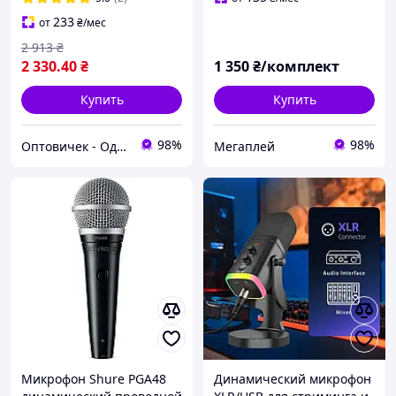
действия 60 м
233
от
₴
/мес
2 913
₴
2 330
.40
₴
1 350
₴/комплект
Купить
Купить
98%
98%
Оптовичек - Одесса
Мегаплей
Микрофон Shure PGA48
Динамический микрофон