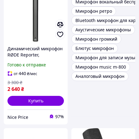
Микрофон вокальный беспр
Микрофон ретро
Bluetooth микрофон для кара
Акустические микрофоны
Микрофон громкий
Блютус микрофон
Динамический микрофон
RØDE Reporter,
Микрофон для записи музык
всенаправленный, XLR,
Готово к отправке
Микрофон music m-800
для интервью и
репортажей, черный
440
от
₴
/мес
Аналоговый микрофон
ТОВАР Б/У
3 300
₴
2 640
₴
Купить
97%
Nice Price