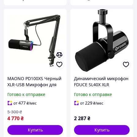
MAONO PD100XS Черный
Динамический микрофон
XLR-USB Микрофон для
FDUCE SL40X XLR
Стриминга и записи:
Студийный микрофон с
Готово к отправке
Готово к отправке
Динамический микрофон
XLR-подключением для
с регулировкой усиления,
подкастов, стриминга
477
229
от
₴
/мес
от
₴
/мес
бесшумная кнопка, для
5 300
₴
4 770
₴
2 287
₴
Купить
Купить