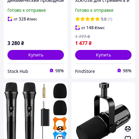
динамический проводной
XLR/USB для стриминга и
для вокала с кардиоидной
подкастов (RGB
Готово к отправке
Готово к отправке
направленностью и
подсветка, Mute,
выключателем
мониторинг, стенд)
328
от
₴
/мес
5.0
(1)
148
от
₴
/мес
1 777
₴
3 280
₴
1 477
₴
Купить
Купить
98%
98%
Stock Hub
FindStore