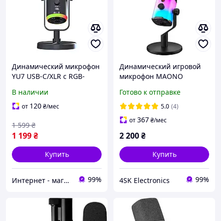
Динамический микрофон
Динамический игровой
YU7 USB-C/XLR с RGB-
микрофон MAONO
подсветкой
PD100X USB/XLR
В наличии
Готово к отправке
120
от
₴
/мес
5.0
(4)
367
от
₴
/мес
1 599
₴
1 199
₴
2 200
₴
Купить
Купить
99%
99%
Интернет - магазин "Балу"
4SK Electronics