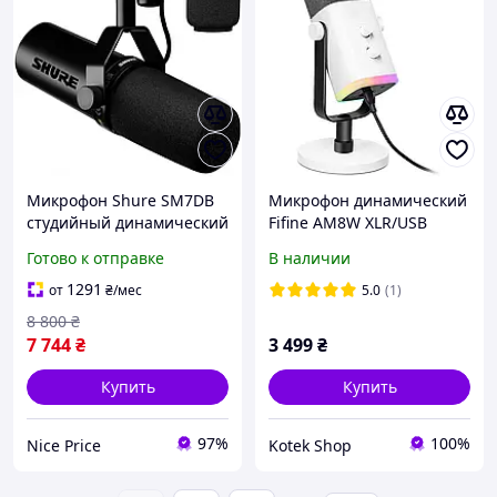
Микрофон Shure SM7DB
Микрофон динамический
студийный динамический
Fifine AM8W XLR/USB
XLR кардиоидный ТОВАР
White
Готово к отправке
В наличии
Б/У
1291
от
₴
/мес
5.0
(1)
8 800
₴
7 744
₴
3 499
₴
Купить
Купить
97%
100%
Nice Price
Kotek Shop