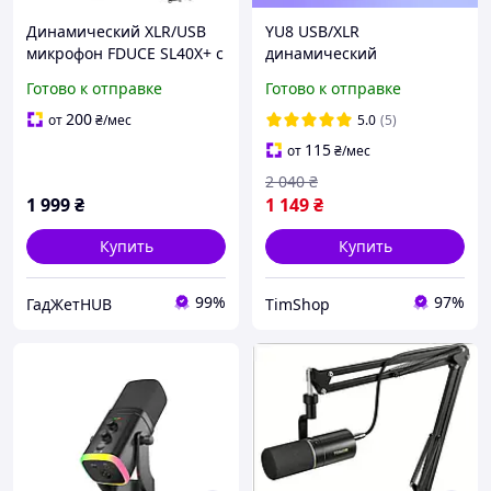
Динамический XLR/USB
YU8 USB/XLR
микрофон FDUCE SL40X+ с
динамический
подставкой для сдержек
геймерский микрофон
Готово к отправке
Готово к отправке
ПК PS5
для ПК и стримов, с
шумоподавлением и RGB
200
от
₴
/мес
5.0
(5)
115
от
₴
/мес
2 040
₴
1 999
₴
1 149
₴
Купить
Купить
99%
97%
ГадЖетHUB
TimShop