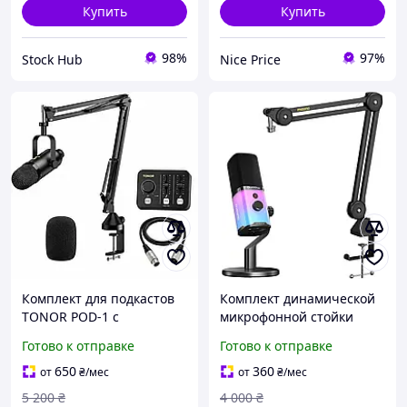
Купить
Купить
98%
97%
Stock Hub
Nice Price
Комплект для подкастов
Комплект динамической
TONOR POD-1 с
микрофонной стойки
динамическим XLR-
MAONO Комплект
Готово к отправке
Готово к отправке
микрофоном,
микрофонов с
аудиомикшером и
шумоподавлением для
650
360
от
₴
/мес
от
₴
/мес
штативом-пантографом
игровой подкаст-студии
5 200
₴
4 000
₴