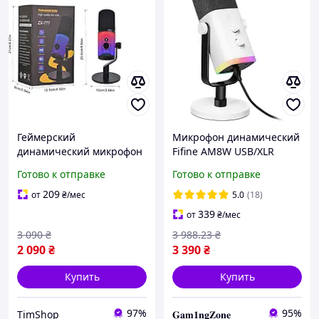
Геймерский
Микрофон динамический
динамический микрофон
Fifine AM8W USB/XLR
с RGB цветами ZX-777 для
White (4820216974423)
Готово к отправке
Готово к отправке
прямых трансляций (XLR)
209
от
₴
/мес
5.0
(18)
339
от
₴
/мес
3 090
₴
3 988
.23
₴
2 090
₴
3 390
₴
Купить
Купить
97%
95%
TimShop
𝐆𝐚𝐦𝟏𝐧𝐠𝐙𝐨𝐧𝐞