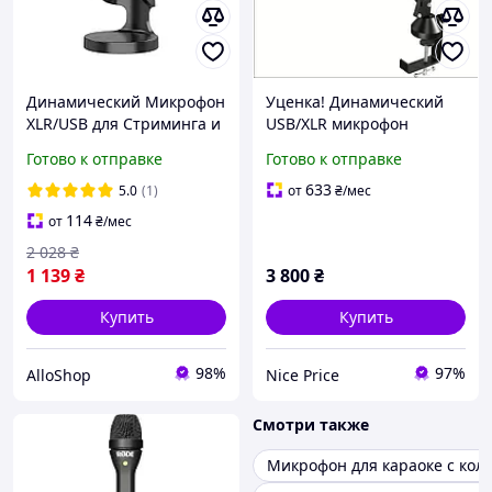
Динамический Микрофон
Уценка! Динамический
XLR/USB для Стриминга и
USB/XLR микрофон
Игр RGB Подсветка Mute
TONOR TD510+
Готово к отправке
Готово к отправке
Разъем для Наушников
Настольная Подставка
633
5.0
(1)
от
₴
/мес
для PC П
114
от
₴
/мес
2 028
₴
1 139
₴
3 800
₴
Купить
Купить
98%
97%
AlloShop
Nice Price
Смотри также
Микрофон для караоке с кол