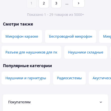
1
2
3
...
Показано 1 - 29 товаров из 5000+
Смотри также
Микрофон караоке
Беспроводной микрофон
Мик
Разъем для наушников для пк
Наушники складные
Популярные категории
Наушники и гарнитуры
Радиосистемы
Акустичес
Покупателям