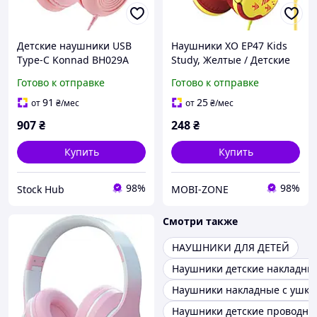
Детские наушники USB
Наушники XO EP47 Kids
Type-C Konnad BH029A
Study, Желтые / Детские
Проводные накладные
наушники проводные /
Готово к отправке
Готово к отправке
наушники для детей
Накладные наушники для
детей
91
25
от
₴
/мес
от
₴
/мес
907
₴
248
₴
Купить
Купить
98%
98%
Stock Hub
MOBI-ZONE
Смотри также
НАУШНИКИ ДЛЯ ДЕТЕЙ
Наушники детские накладны
Наушники накладные с ушка
Наушники детские проводны