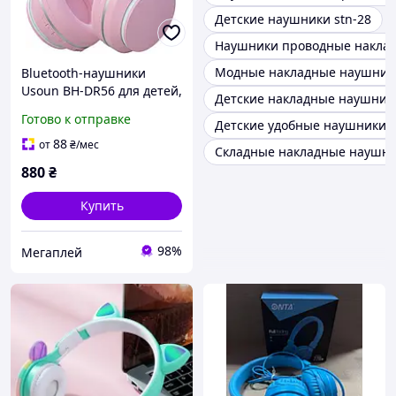
Детские наушники stn-28
Наушники проводные наклад
Модные накладные наушники
Bluetooth-наушники
Usoun BH-DR56 для детей,
Детские накладные наушник
беспроводные накладные
Готово к отправке
Детские удобные наушники
наушники для детей
88
от
₴
/мес
Складные накладные наушни
880
₴
Купить
98%
Мегаплей