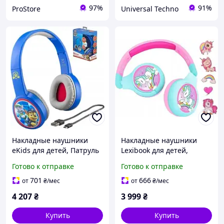
97%
91%
ProStore
Universal Techno
Накладные наушники
Накладные наушники
eKids для детей, Патруль
Lexibook для детей,
Псов, синий (125984)
Единорог (Hpbt010Uni)
Готово к отправке
Готово к отправке
701
666
от
₴
/мес
от
₴
/мес
4 207
₴
3 999
₴
Купить
Купить