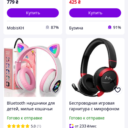
779
₴
425
₴
Купить
Купить
87%
91%
MobisKH
Бузина
Bluetooth наушники для
Беспроводная игровая
детей, милые кошачьи
гарнитура с микрофоном
уши со светодиодной
HyperX Cloud Mini
Готово к отправке
Готово к отправке
подсветкой.
Wireless Беспроводные
наушники для детей
233
5.0
(1)
от
₴
/мес