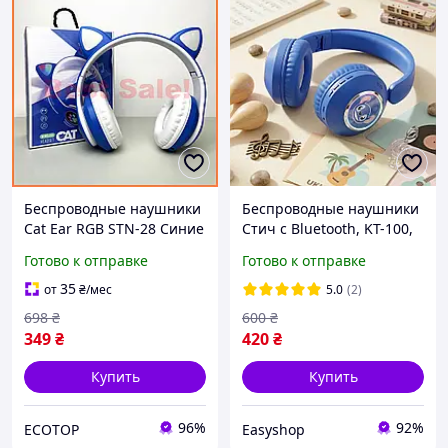
Беспроводные наушники
Беспроводные наушники
Cat Ear RGB STN-28 Синие
Стич с Bluetooth, KT-100,
накладные наушники для
Синий / Детские
Готово к отправке
Готово к отправке
детей и молодежи с
наушники накладные /
подсветкой
Блютуз наушники для
35
от
₴
/мес
5.0
(2)
детей
698
₴
600
₴
349
₴
420
₴
Купить
Купить
96%
92%
ECOTOP
Easyshop