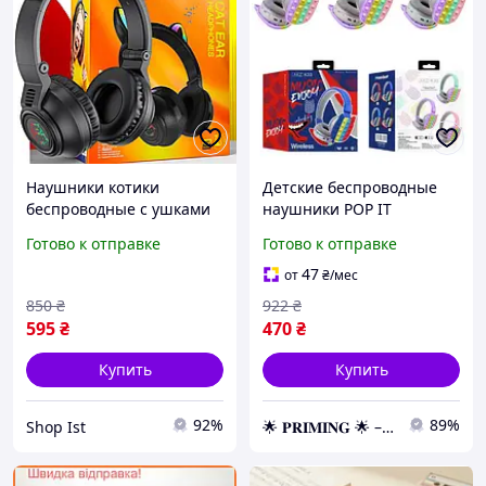
Наушники котики
Детские беспроводные
беспроводные с ушками
наушники POP IT
детские чёрные Borofone
Bluetooth K33, Накладные
Готово к отправке
Готово к отправке
Bluetooth наушники
наушники для детей,
накладные для детей
Наушники антистресс
47
от
₴
/мес
850
₴
922
₴
595
₴
470
₴
Купить
Купить
92%
89%
Shop Ist
🌟 𝐏𝐑𝐈𝐌𝐈𝐍𝐆 🌟 – Эксклюзивные товары премиум-качества от официального дистрибьютора!