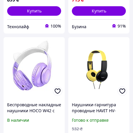
Купить
Купить
100%
91%
Технолайф
Бузина
Беспроводные накладные
Наушники-гарнитура
наушники HOCO W42 с
проводные HAVIT HV-
котячьими ушками,
H211d (для детей) (Черно-
В наличии
Готово к отправке
качественный звук и
желтый)
светодиодная подсветка
532
₴