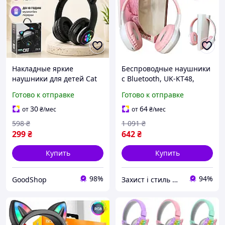
Накладные яркие
Беспроводные наушники
наушники для детей Cat
с Bluetooth, UK-KT48,
Ear с ушами котика и
Белые / Накладные
Готово к отправке
Готово к отправке
микрофоном с
наушники для детей /
регулировкой громкости
Наушники с микрофоном/
30
64
от
₴
/мес
от
₴
/мес
для компьютера и
mega
598
₴
1 091
₴
ноутбука
299
₴
642
₴
Купить
Купить
98%
94%
GoodShop
Захист і стиль — в одному магазині