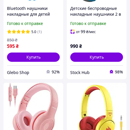
Bluetooth наушники
Детские беспроводные
накладные для детей
накладные наушники 2 в
котики беспроводные
1 Jlab Jbuddies Studio
Готово к отправке
Готово к отправке
наушники с ушками
Wireless+Wired
детские чёрные Borofone
Накладные наушники для
99
5.0
(1)
от
₴
/мес
детей
850
₴
595
₴
990
₴
Купить
Купить
92%
98%
Glebo Shop
Stock Hub