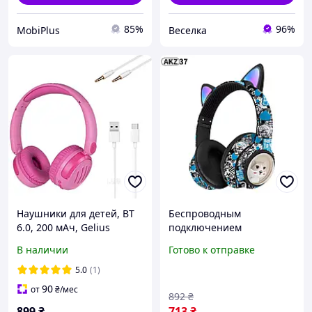
85%
96%
MobiPlus
Веселка
Наушники для детей, BT
Беспроводным
6.0, 200 мАч, Gelius
подключением
KIDBeat GP HP-008,
накладные наушники в
В наличии
Готово к отправке
Розовый / Беспроводные
стиле граффити с ушками
детские наушники /
AKZ-37 Bluetooth Led
5.0
(1)
Наушники накладные
magic
90
от
₴
/мес
892
₴
899
₴
713
₴