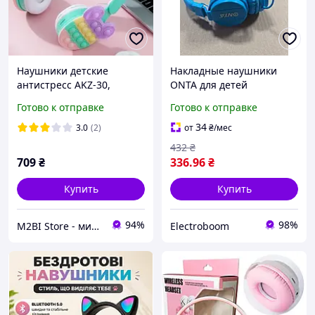
Наушники детские
Накладные наушники
антистресс AKZ-30,
ONTA для детей
Беспроводные наушники
Готово к отправке
Готово к отправке
POP IT, Накладные
наушники для детей
34
3.0
(2)
от
₴
/мес
432
₴
709
₴
336
.96
₴
Купить
Купить
94%
98%
M2BI Store - мир техники и аксессуаров
Electroboom