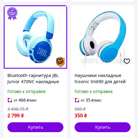
Bluetooth-гарнитура JBL
Наушники накладные
Junior 470NC накладные
hisonic tm690 для детей
наушники для детей с
от 3 лет.
Готово к отправке
Готово к отправке
активным
шумоподавлением
466
35
от
₴
/мес
от
₴
/мес
безопасный звук
3 498
.75
₴
500
₴
2 799
₴
350
₴
Купить
Купить