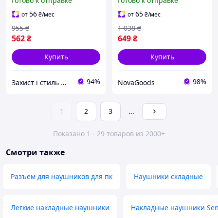
Готово к отправке
Готово к отправке
часов работы черные
для детей 6 часов черные
KT3137
GR-6288
56
65
от
₴
/мес
от
₴
/мес
955
₴
1 038
₴
562
₴
649
₴
Купить
Купить
94%
98%
Захист і стиль — в одному магазині
NovaGoods
1
2
3
...
Показано 1 - 29 товаров из 2000+
Смотри также
Разъем для наушников для пк
Наушники складные
Легкие накладные наушники
Накладные наушники Sen