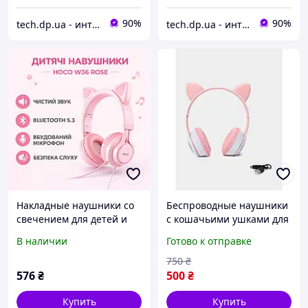
90%
90%
tech.dp.ua - интернет магазин
tech.dp.ua - интернет магазин
Накладные наушники со
Беспроводные наушники
свечением для детей и
с кошачьими ушками для
взрослых Hoco Rose,
детей и подростков с RGB
В наличии
Готово к отправке
Проводные наушники Cat
подсветкой и FM радио
с мягкими кошачьими
FLAME
750
₴
ушками
576
₴
500
₴
Купить
Купить