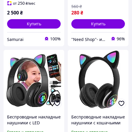
подсветка, накладные
накладные с микрофоном
250
от
₴
/мес
560
₴
игровые, до 55 часов
и шумоизоляцией
2 500
₴
280
₴
работы
Купить
Купить
100%
96%
Samurai
"Need Shop"- интернет-магазин
Беспроводные накладные
Беспроводные накладные
наушники с LED
наушники с кошачьими
подсветкой для детей 6
ушками LED подсветкой