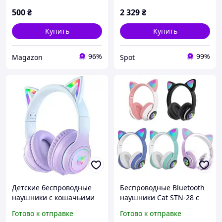
500
₴
2 329
₴
Купить
Купить
96%
99%
Magazon
Spot
Детские беспроводные
Беспроводные Bluetooth
наушники с кошачьими
наушники Cat STN-28 с
ушками Onikuma B-50 с
кошачьими ушками и
Готово к отправке
Готово к отправке
микрофоном, RGB
светом для детей