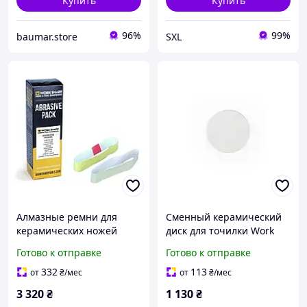
Купить
Купить
96%
99%
baumar.store
SXL
Алмазные ремни для
Сменный керамический
керамических ножей
диск для точилки Work
Work Sharp Ken Onion 180
Sharp WSKTNRKS-I
Готово к отправке
Готово к отправке
и 1500 грит 2 шт для
финишная доводка
электрической точилки
лезвий с прямым краем
332
113
от
₴
/мес
от
₴
/мес
3 320
₴
1 130
₴