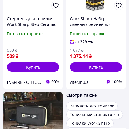
Стержень для точилки
Work Sharp Набор
Work Sharp Step Ceramic
сменных ремней для
Rod PP0002889
точилки WSKTS-KO-I
Готово к отправке
Готово к отправке
керамический, для
Baumar - Сделай Это
точилки Guided Field
229
от
₴
/мес
650
₴
1 677
₴
509
₴
1 375
.14
₴
Купить
Купить
90%
100%
INSPIRE - ОПТОВІ ПРОДАЖІ ТА БЕЗГОТІВКА ДЛЯ БІЗНЕСУ
viter.in.ua
Смотри также
Запчасти для точилок
Точильный станок ruixin
Точилки Work Sharp