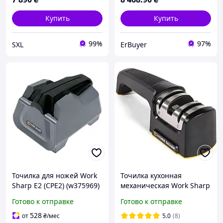
полировки
Купить
Купить
99%
97%
SXL
ErBuyer
Точилка для ножей Work
Точилка кухонная
Sharp E2 (CPE2) (w375969)
механическая Work Sharp
Kitchen Pull Through
Готово к отправке
Готово к отправке
Sharpener 20° для ножей
и кухонных ножниц
528
от
₴
/мес
5.0
(8)