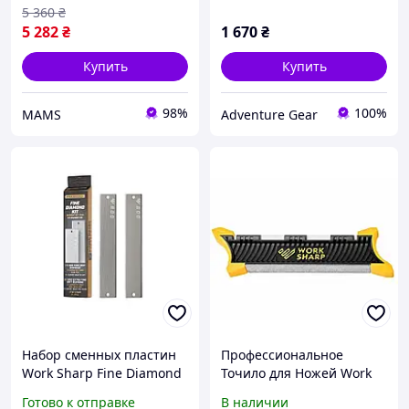
5 360
₴
5 282
₴
1 670
₴
Купить
Купить
98%
100%
MAMS
Adventure Gear
Набор сменных пластин
Профессиональное
Work Sharp Fine Diamond
Точило для Ножей Work
для точилки WSBCHPAJ-
Sharp WSGPS 009-018
Готово к отправке
В наличии