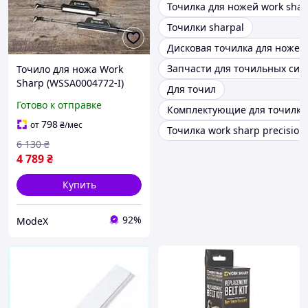
Точилка для ножей work shar
Точилки sharpal
Дисковая точилка для ножей
Запчасти для точильных сист
Точило для ножа Work
Sharp (WSSA0004772-I)
Для точил
Black Yellow Набор
Готово к отправке
Комплектующие для точилки
798
от
₴
/мес
Точилка work sharp precision 
6 130
₴
4 789
₴
Купить
92%
ModeX