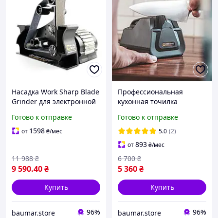
Насадка Work Sharp Blade
Профессиональная
Grinder для электронной
кухонная точилка
точилки Work Sharp Ken
электрическая Work
Готово к отправке
Готово к отправке
Onion Edition
Sharp E2. Точилка для
кухонних и туристических
1598
от
₴
/мес
5.0
(2)
ножей
893
от
₴
/мес
11 988
₴
6 700
₴
9 590
.40
₴
5 360
₴
Купить
Купить
96%
96%
baumar.store
baumar.store