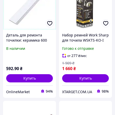
Деталь для ремонта
Набор ремней Work Sharp
точилки: керамика 600
для точила WSKTS-KO-I
грит Ворк Шарп
В наличии
Готово к отправке
P8964K6X26
277
от
₴
/мес
1 909
₴
592
.90
₴
1 660
₴
Купить
Купить
94%
98%
OnlineMarket
XTARGET.COM.UA