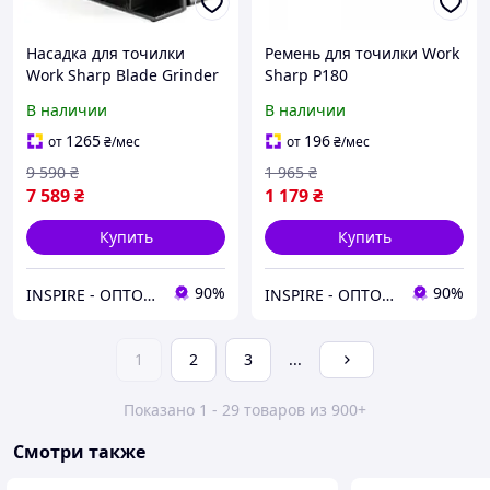
Насадка для точилки
Ремень для точилки Work
Work Sharp Blade Grinder
Sharp P180
WSSAKO81112 для точила
В наличии
В наличии
Ken Onion Edition
1265
196
от
₴
/мес
от
₴
/мес
9 590
₴
1 965
₴
7 589
₴
1 179
₴
Купить
Купить
90%
90%
INSPIRE - ОПТОВІ ПРОДАЖІ ТА БЕЗГОТІВКА ДЛЯ БІЗНЕСУ
INSPIRE - ОПТОВІ ПРОДАЖІ ТА БЕЗГОТІВКА ДЛЯ БІЗНЕСУ
1
2
3
...
Показано 1 - 29 товаров из 900+
Смотри также