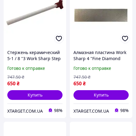
Стержень керамический
Алмазная пластина Work
5-1 / 8 "3 Work Sharp Step
Sharp 4 "Fine Diamond
Ceramic Rod для точила
Plate для точила Guided
Готово к отправке
Готово к отправке
Guided Field
Field
747
.50
₴
747
.50
₴
650
₴
650
₴
Купить
Купить
98%
98%
XTARGET.COM.UA
XTARGET.COM.UA