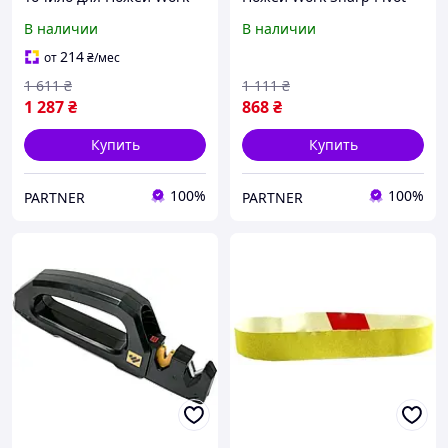
Sharp Pivot Plus (09DX156)
(09DX155)
В наличии
В наличии
214
от
₴
/мес
1 611
₴
1 111
₴
1 287
₴
868
₴
Купить
Купить
100%
100%
PARTNER
PARTNER