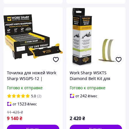
Точилка для ножей Work
Work Sharp WSKTS
Sharp WSGPS-12 |
Diamond Belt Kit для
Комплект из 12
заточки керамических
Готово к отправке
Готово к отправке
карманных точилок
ножей набор алмазных
лент P180 и P1500 для
242
5.0
(2)
от
₴
/мес
точила
1523
от
₴
/мес
11 425
₴
9 140
₴
2 420
₴