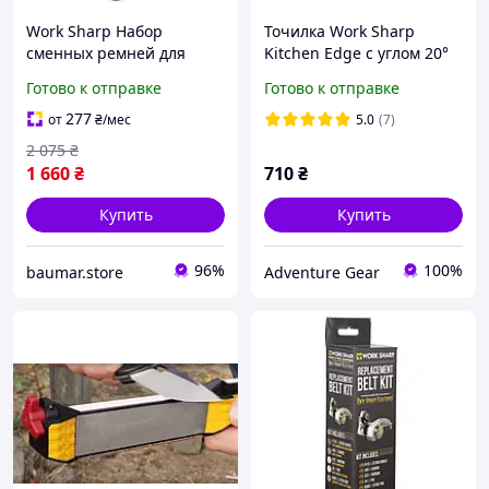
Work Sharp Набор
Точилка Work Sharp
сменных ремней для
Kitchen Edge с углом 20°
точилки WSKTS-KO-I
для заточки кухонных
Готово к отправке
Готово к отправке
ножей
277
от
₴
/мес
5.0
(7)
2 075
₴
1 660
₴
710
₴
Купить
Купить
96%
100%
baumar.store
Adventure Gear