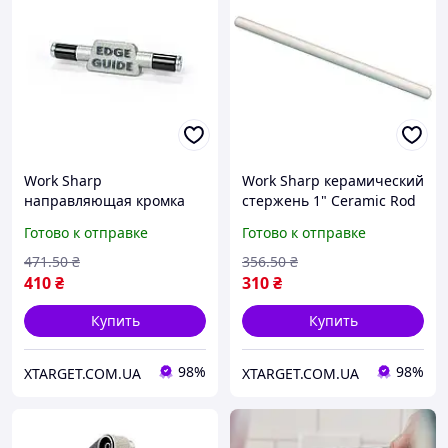
Work Sharp
Work Sharp керамический
направляющая кромка
стержень 1" Ceramic Rod
для точилки Ken Onion
для точилки Guided Field
Готово к отправке
Готово к отправке
Edition MK2
471
.50
₴
356
.50
₴
410
₴
310
₴
Купить
Купить
98%
98%
XTARGET.COM.UA
XTARGET.COM.UA