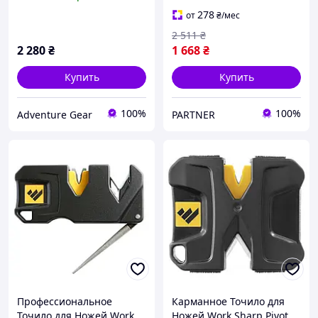
PRO 2 шт., 600 грит, 800
грит, Grey (WSSA0005293-
278
от
₴
/мес
I)
2 511
₴
2 280
₴
1 668
₴
Купить
Купить
100%
100%
Adventure Gear
PARTNER
Профессиональное
Карманное Точило для
Точило для Ножей Work
Ножей Work Sharp Pivot