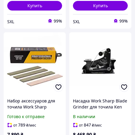
Купить
Купить
99%
99%
SXL
SXL
Набор аксессуаров для
Насадка Work Sharp Blade
точила Work Sharp
Grinder для точила Ken
Precision Adjust Elite 3
Onion Edition
Готово к отправке
В наличии
алмазные камни 1200-
(WSSAKO81112)
3000 грит кожаный
789
847
от
₴
/мес
от
₴
/мес
ремень паста для
7 890
₴
8 468
.90
₴