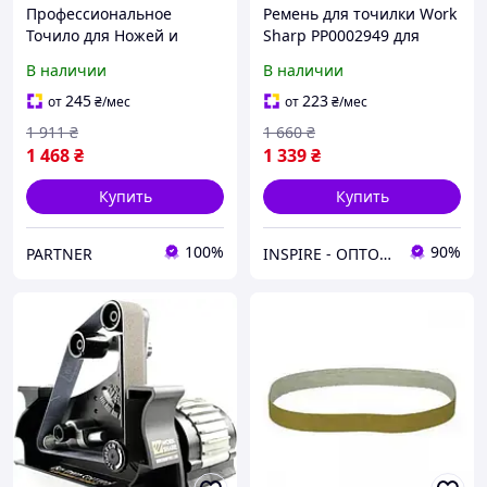
Профессиональное
Ремень для точилки Work
Точило для Ножей и
Sharp PP0002949 для
Инструментов Work Sharp
WSKTS-KO P1500
В наличии
В наличии
Pivot Pro (09DX157) T
245
223
от
₴
/мес
от
₴
/мес
1 911
₴
1 660
₴
1 468
₴
1 339
₴
Купить
Купить
100%
90%
PARTNER
INSPIRE - ОПТОВІ ПРОДАЖІ ТА БЕЗГОТІВКА ДЛЯ БІЗНЕСУ