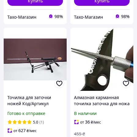
Купить
Купить
98%
98%
Тахо-Магазин
Тахо-Магазин
Точилка для заточки
Алмазная карманная
ножей Код/Артикул
точилка заточка для ножа
ножей двостороння
Готово к отправке
В наличии
36
5.0
(1)
от
₴
/мес
627
от
₴
/мес
455
₴