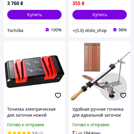
3 760
₴
355
₴
Купить
Купить
100%
98%
Tochilka
⭐(5.0) otido_shop
Точилка электрическая
Удобная ручная точилка
для заточки ножей
для идеальной заточки
Чёрный
ножей
Готово к отправке
Готово к отправке
184
5.0
(3)
от
₴
/мес