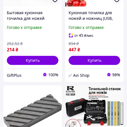
Бытовая кухонная
Кухонная точилка для
точилка для ножей
ножей и ножниц (USB,
ножниц Swift Sharp DY-
4В1), Точилка для заточки
Готово к отправке
Готово к отправке
521, Ножеточка от сети,
ножей, Точилка
Ножницы ML-572 ручная
универсальная, XTM
45
от
₴
/мес
заточка
252
.52
₴
894
₴
214
₴
447
₴
Купить
Купить
100%
98%
GiftPlus
✅ Avi Shop