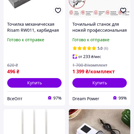
Точилка механическая
Точильный станок для
Risam RW011, карбидная
ножей профессиональная
бруска 120 grit точилка
точилка RUIXIN PRO + 5
Готово к отправке
Готово к отправке
для исправления и
брусков станок для
заточки ножей, вес 530 г
заточки ножей
5.0
(6)
233
от
₴
/мес
620
₴
1 700
₴/комплект
496
₴
1 399
₴/комплект
Купить
Купить
97%
99%
ВсеОпт
Dream Power