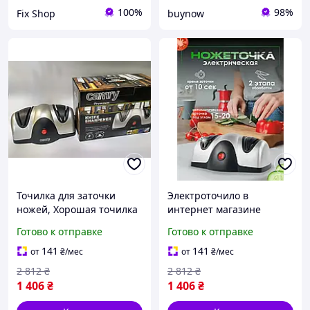
100%
98%
Fix Shop
buynow
Точилка для заточки
Электроточило в
ножей, Хорошая точилка
интернет магазине
для кухонных ножей,
(Польша), Точилка для
Готово к отправке
Готово к отправке
Точильные
заточки ножей на кухне,
приспособления
THO
141
141
от
₴
/мес
от
₴
/мес
(Польша), THO
2 812
₴
2 812
₴
1 406
₴
1 406
₴