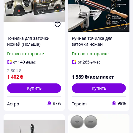
Точилка для заточки
Ручная точилка для
ножей (Польша),
заточки ножей
Красивая точилка для
(устройство-острилка для
Готово к отправке
Готово к отправке
ножей, Хорошая заточка,
затачивания ножа)
AST
140
265
от
₴
/мес
от
₴
/мес
2 804
₴
1 402
₴
1 589
₴/комплект
Купить
Купить
97%
98%
Астро
Topdim