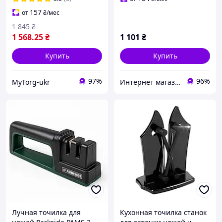
157
от
₴
/мес
1 845
₴
1 568
.25
₴
1 101
₴
Купить
Купить
97%
96%
MyTorg-ukr
Интернет магазин ФЕЕРИЯ
Лучная точилка для
Кухонная точилка станок