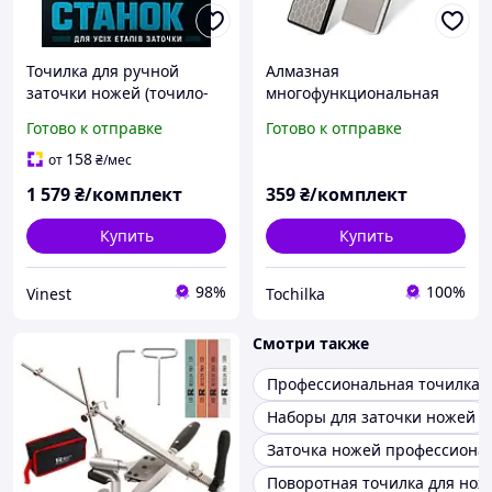
Точилка для ручной
Алмазная
заточки ножей (точило-
многофункциональная
устройство-острилка для
точилка DMD для заточки
Готово к отправке
Готово к отправке
затачивания)
ножей и ножниц 400/600
Код/Артикул
158
от
₴
/мес
1 579
₴/комплект
359
₴/комплект
Купить
Купить
98%
100%
Vinest
Tochilka
Смотри также
Профессиональная точилка 
Наборы для заточки ножей
Заточка ножей профессиона
Поворотная точилка для нож