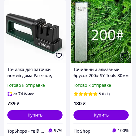
Точилка для заточки
Точильный алмазный
ножей дома Parkside,
брусок 200# SY Tools 30мм
Ручная точилка ножей
точилка для заточки
Готово к отправке
Готово к отправке
Ручная для кухонных EC-
ножей, камень для
60
заточки ножей
74
от
₴
/мес
5.0
(1)
739
₴
180
₴
Купить
Купить
97%
100%
TopShops - твій інтернет магазин
Fix Shop