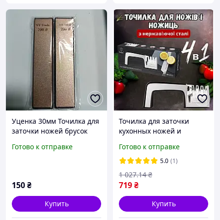
Уценка 30мм Точилка для
Точилка для заточки
заточки ножей брусок
кухонных ножей и
точильный 200# SY Tools
ножниц
Готово к отправке
Готово к отправке
профессиональная
ручная хорошая
5.0
(1)
универсальная из
1 027
.14
₴
нержавейки
150
₴
719
₴
Купить
Купить