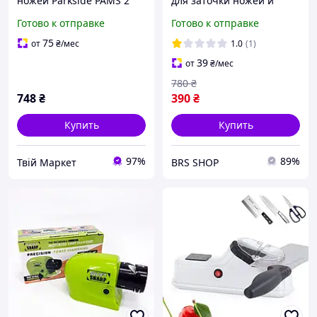
ножей Parkside PAMS 2
для заточки ножей и
A1, Универсальный
ножниц Bavarian Edge
Готово к отправке
Готово к отправке
набор для заточки ножей
Черный
CO-44
75
от
₴
/мес
1.0
(1)
39
от
₴
/мес
780
₴
748
₴
390
₴
Купить
Купить
97%
89%
Твій Маркет
BRS SHOP