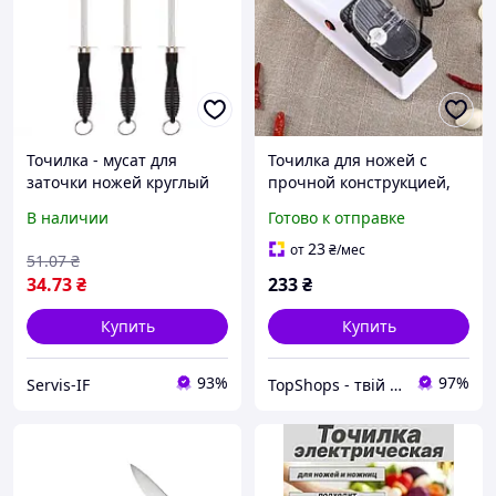
Точилка - мусат для
Точилка для ножей с
заточки ножей круглый
прочной конструкцией,
29 см 2484-10 MZOPT
Ручная точилка ножей
В наличии
Готово к отправке
Точильная система для
заточки OX-39
23
от
₴
/мес
51
.07
₴
34
.73
₴
233
₴
Купить
Купить
93%
97%
Servis-IF
TopShops - твій інтернет магазин