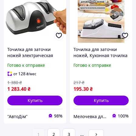
Точилка для заточки
Точилка для заточки
ножей электрическая
ножей, Кухонная точилка
Camry (CR 4469)
для ножей и ножниц
Готово к отправке
Готово к отправке
(USB, 4В1), OLN
128
от
₴
/мес
1 380
₴
217
₴
1 283
.40
₴
195
.30
₴
Купить
Купить
98%
100%
"АвтоДім"
Мелочевка для быта
1
2
3
...