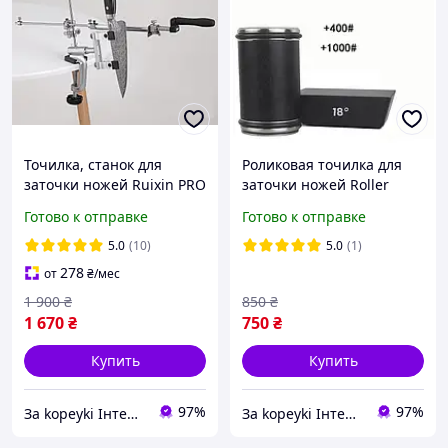
Точилка, станок для
Роликовая точилка для
заточки ножей Ruixin PRO
заточки ножей Roller
RX-009 на струбцине 360°
sharpener с 4 стороней
Готово к отправке
Готово к отправке
поворотный механизм (4
магнитной угловой
камня)
основой + 2 диска черная
5.0
(10)
5.0
(1)
278
от
₴
/мес
1 900
₴
850
₴
1 670
₴
750
₴
Купить
Купить
97%
97%
Зa kopeyki Інтернет магазин
Зa kopeyki Інтернет магазин