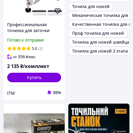
Точила для ножей
Механическая точилка для 
Качественная точилка для н
Профессиональная
точилка для заточки
Проф точилка для ножей
ножей настольная RUIXIN
Готово к отправке
Точилка для ножей швейцар
PRO + 4 бруска в
комплекте
5.0
(2)
Точилка для ножей 3 этапа
356
от
₴
/мес
2 135
₴/комплект
Купить
98%
ITM