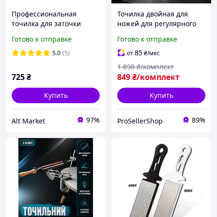
Профессиональная
Точилка двойная для
точилка для заточки
ножей для регулярного
ножей с бамбуковой
использования
Готово к отправке
Готово к отправке
подставкой и водных
Профессиональная
камней, набор
Точилка для заточки
85
5.0
(5)
от
₴
/мес
ножей Электрическая
1 698
₴/комплект
точилка
725
₴
849
₴/комплект
Купить
Купить
97%
89%
Alt Market
ProSellerShop