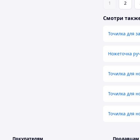
1
2
Смотри такж
Точилка для з
Ножеточка ру
Точилка для н
Точилка для н
Точилка для 
Покупателям
Продавцам