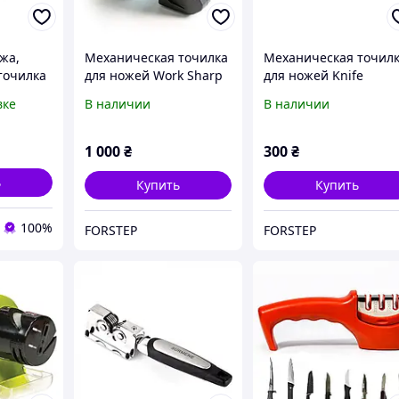
жа,
Механическая точилка
Механическая точил
точилка
для ножей Work Sharp
для ножей Knife
ожниц
Pivot WSEDCPVT
Sharpener Xinyun RS-
вке
В наличии
В наличии
ая The
168
1 000
₴
300
₴
ь
Купить
Купить
100%
FORSTEP
FORSTEP