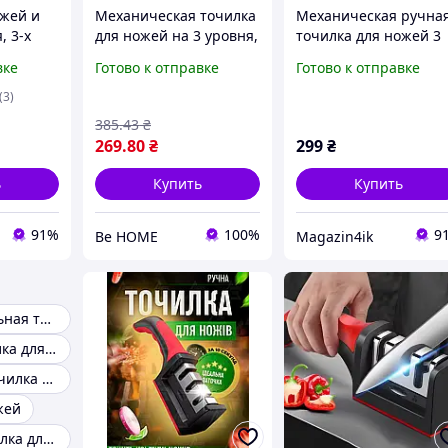
ожей и
Механическая точилка
Механическая ручна
, 3-х
для ножей на 3 уровня,
точилка для ножей 3
S-168 /
Sharpener YD-168
уровня заточки
вке
Готово к отправке
Готово к отправке
Черная / Кухонная
точилка
точилка с ручкой /
(3)
чная
Кухонная
385
.43
₴
механическая точилка
269
.80
₴
299
₴
ь
Купить
Купить
91%
100%
9
Be HOME
Magazin4ik
Профессиональная точилка для ножей
Хорошая точилка для ножей
Поворотная точилка для ножей
жей
Немецкая точилка для ножей