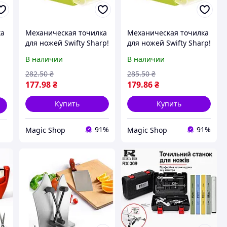
ка
Механическая точилка
Механическая точилка
для ножей Swifty Sharp!
для ножей Swifty Sharp!
BEST
BEST
В наличии
В наличии
282
.50
₴
285
.50
₴
177
.98
₴
179
.86
₴
Купить
Купить
91%
91%
Magic Shop
Magic Shop