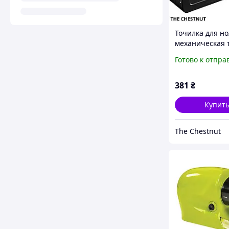
Точилка для но
механическая 
для ножей и н
Готово к отпра
кухонная, черн
Chestnut
381
₴
Купит
The Chestnut