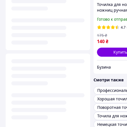
Точилка для н
ножниц ручная
ступенчатая, R
Готово к отпра
Ножеточка /
Механическая 
4.7
для ножей / Ру
175
₴
точилка
140
₴
Купит
Бузина
Смотри также
Точила для но