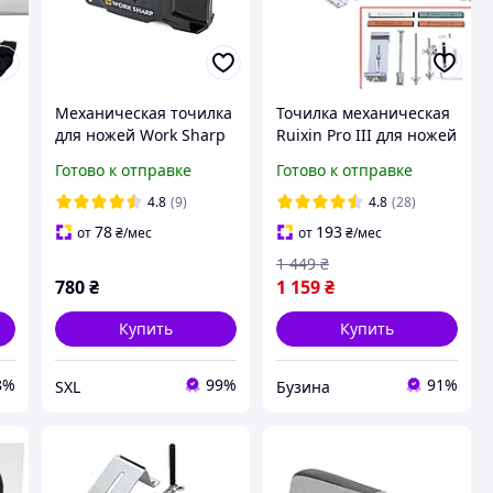
Механическая точилка
Точилка механическая
для ножей Work Sharp
Ruixin Pro III для ножей
Pivot Plus
профессиональная с 4
Готово к отправке
Готово к отправке
камнями
нержавеющая сталь
4.8
(9)
4.8
(28)
3958393 м.жабка
78
193
от
₴
/мес
от
₴
/мес
ка
1 449
₴
780
₴
1 159
₴
Купить
Купить
8%
99%
91%
SXL
Бузина