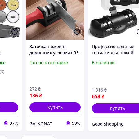
Заточка ножей в
Профессиональные
 с
домашних условиях RS-
точилки для ножей
нем и
168, Точило для
Xiaomi, Шлифовальн
вке
Готово к отправке
В наличии
15°
заточки ножей на
точилка для ножей,
ожей
кухне Походная
Точилка для ножа
(3)
точилка для XI-27
металл пластик
механическая, XMU
272
₴
1 316
₴
136
₴
658
₴
ь
Купить
Купить
97%
99%
GALKONAT
Good shopping