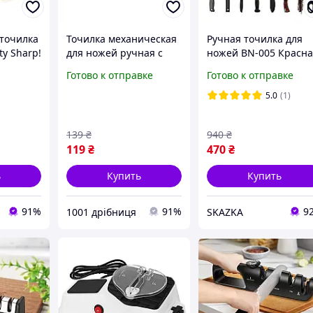
точилка
Точилка механическая
Ручная точилка для
ty Sharp!
для ножей ручная с
ножей BN-005 Красн
ручкой кухонная
/ Механическая
Готово к отправке
Готово к отправке
металлическая для
точилка для кухонны
заточки кухонных
ножей
5.0
(1)
инструментов с
насадкой и
139
₴
940
₴
эргономичным
119
₴
470
₴
ь
Купить
Купить
91%
91%
9
1001 дрібниця
SKAZKA