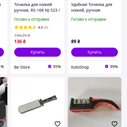
я
Точилка для ножей
Удобная Точилка для
ручная, RS-168 NJ-523 /
ножей, ручная
Механическая точилка
ножечка для 3-
Готово к отправке
Готово к отправке
для ножей с ручкой /
ступенчатой заточки
Кухонная ножеточка
ножей механическая
4.3
(6)
Точилка ручная для
194
.29
₴
ножей механическая
136
₴
89
₴
Купить
Купить
1%
95%
99%
Be Store
KoloShop