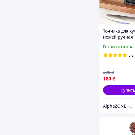
Точилка для к
ножей ручная
механическая
Готово к отпра
Ножеточка
универсальная
5.0
профессионал
300
₴
180
₴
Купит
AlphaZONE - Интернет гипермаркет