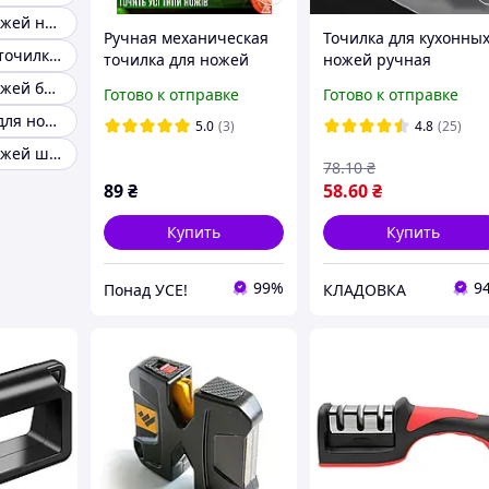
Точилка для ножей настольная
Ручная механическая
Точилка для кухонны
Качественная точилка для ножей
точилка для ножей
ножей ручная
всех типов с 3-мя
механическая
Точилка для ножей бытовая
Готово к отправке
Готово к отправке
видами заточки,
Ножеточка
Проф точилка для ножей
быстрая заточка,
универсальная
5.0
(3)
4.8
(25)
красно- черный
профессиональная
Точилка для ножей швейцария
78
.10
₴
89
₴
58
.60
₴
Купить
Купить
99%
9
Понад УСЕ!
КЛАДОВКА