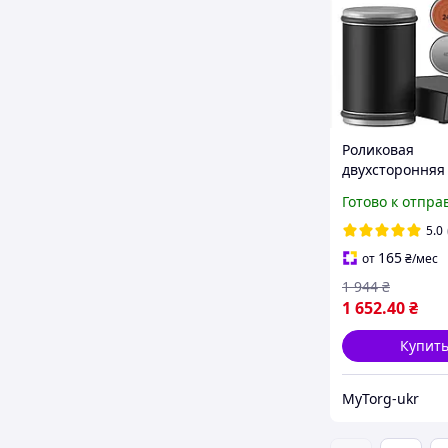
Роликовая
двухсторонняя
алмазным кам
Готово к отпра
углом заточки 
Точилка для н
5.0
Чёрный
165
от
₴
/мес
1 944
₴
1 652
.40
₴
Купит
MyTorg-ukr