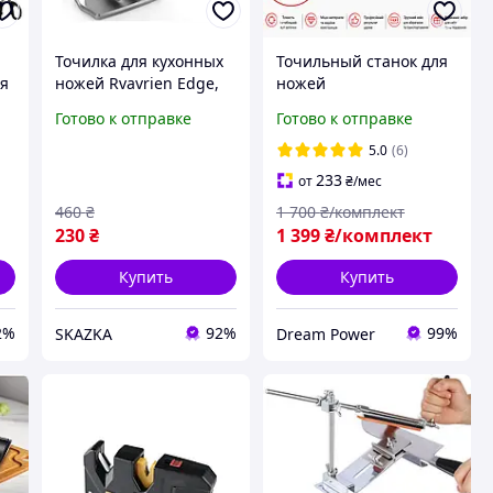
Точилка для кухонных
Точильный станок для
ая
ножей Rvavrien Edge,
ножей
ручная безопасная
профессиональная
Готово к отправке
Готово к отправке
х
механическая точилка
точилка RUIXIN PRO + 5
для ножей
брусков станок для
5.0
(6)
заточки ножей
233
от
₴
/мес
460
₴
1 700
₴/комплект
230
₴
1 399
₴/комплект
Купить
Купить
2%
92%
99%
SKAZKA
Dream Power