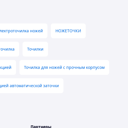
лектроточилка ножей
НОЖЕТОЧКИ
точилка
Точилки
укцией
Точилка для ножей с прочным корпусом
цией автоматической заточки
Партнеры