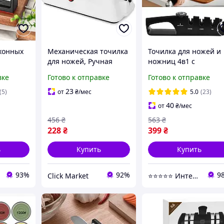
ухонных
Механическая точилка
Точилка для ножей и
для ножей, Ручная
ножниц 4в1 с
точилка ножей
регулируемым углом
вке
Готово к отправке
Готово к отправке
Быстрая электрическая
заточки 14°-24° /
FH-66
Ножеточка / Ручная
23
(5)
от
₴
/мес
5.0
(23)
ьная
точилка кухонная /
40
от
₴
/мес
Механическая точил
456
₴
563
₴
228
₴
399
₴
ь
Купить
Купить
93%
92%
9
Click Market
⭐⭐⭐⭐⭐ Интернет магазин Добра Мама