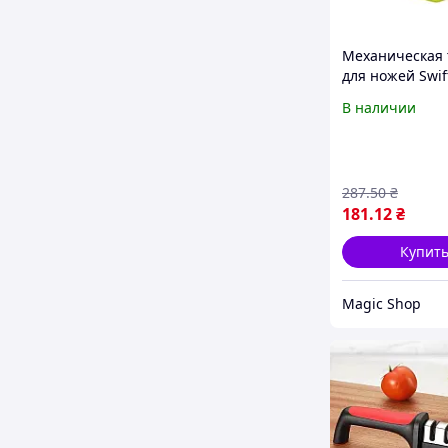
Механическая 
для ножей Swif
BEST
В наличии
287
.50
₴
181
.12
₴
Купит
Magic Shop