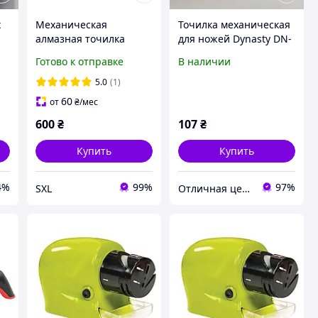
х
Механическая
Точилка механическая
алмазная точилка
для ножей Dynasty DN-
Ganzo ProSharp для
11163
Готово к отправке
В наличии
ножей, ножниц и
топоров с карбидными
5.0
(1)
и керамическими
60
от
₴
/мес
600
₴
107
₴
Купить
Купить
4%
99%
97%
SXL
Отличная цена