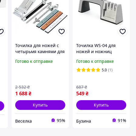
Точилка для ножей с
Точилка WS-04 для
четырьмя камнями для
ножей и ножниц
ая
заточки ножей и
универсальная черная
Готово к отправке
Готово к отправке
ножниц удобное
pelican
устройство для
5.0
(1)
профессионалов и
домашних
2 532
₴
687
₴
пользователей
1 688
₴
549
₴
Купить
Купить
95%
91%
Веселка
Бузина