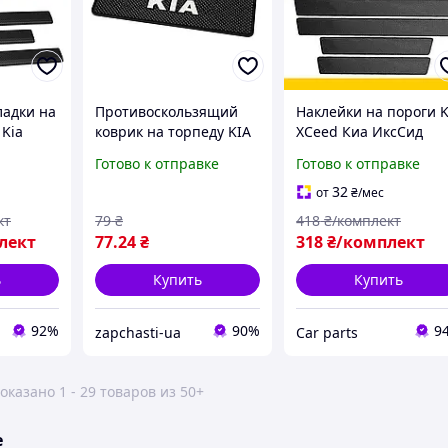
адки на
Противоскользящий
Наклейки на пороги K
 Kia
коврик на торпеду KIA
XCeed Киа ИксСид
 2 2012-
200x130мм на панель
Карбон декор наклад
Готово к отправке
Готово к отправке
под телефон (пр-во
порогов
кладки
Завод) CH
32
от
₴
/мес
кт
79
₴
418
₴/комплект
лект
77
.24
₴
318
₴/комплект
ь
Купить
Купить
92%
90%
9
zapchasti-ua
Сar parts
оказано 1 - 29 товаров из 50+
е