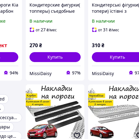
роги Kia
Кондитерские фигурки(
Кондитерські фігурки
Карбон
топперы) съедобные
топери) їстівні з
и
из сахарной мастики
цукрової мастики на
вке
В наличии
В наличии
на торт "Blox Fruits"
торт" Вовк зараз
заспіваю" пупсик без
27
31
от
₴
/мес
от
₴
/мес
паніки
ект
270
₴
310
₴
ь
Купить
Купить
94%
97%
9
MissiDaisy
MissiDaisy
ed
A
Kia Sportage аксессуары
суары
Накладка торпедо центральная kia sportage