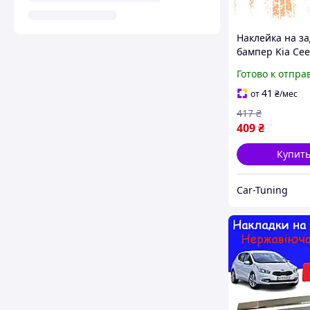
Наклейка на з
бампер Kia Cee
с 2018- серый
Готово к отпра
защитная
41
от
₴
/мес
417
₴
409
₴
Купит
Car-Tuning