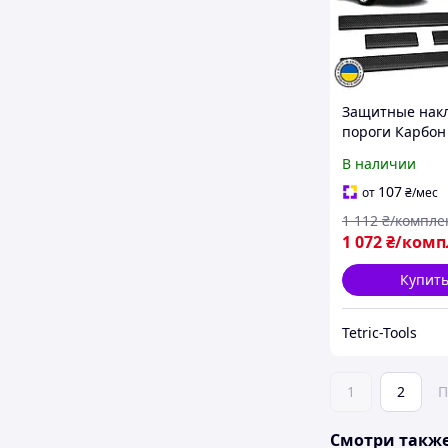
Защитные накл
пороги Карбон
Ceed II Киа Cид
В наличии
2018 Декор
нержавейка на
107
от
₴
/мес
порогов
1 112
₴/компле
1 072
₴/комп
Купит
Tetric-Tools
1
2
П
Смотри такж