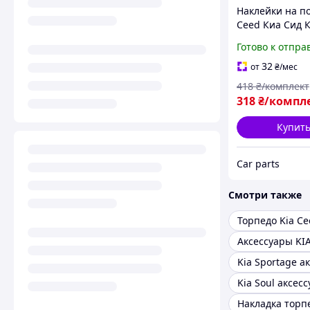
Наклейки на по
Ceed Киа Cид 
декор накладк
Готово к отпра
порогов
32
от
₴
/мес
418
₴/комплект
318
₴/компл
Купит
Сar parts
Смотри также
Торпедо Kia Ce
Аксессуары KI
Kia Soul аксес