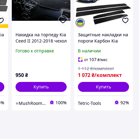
ia
Накидка на торпеду Kia
Защитные накладки на
Ceed II 2012-2018 чехол
пороги Карбон Kia
ки
коврик накидка на
Ceed III Киа Cид 3
Готово к отправке
В наличии
панель приборов авто
2018-2025 Декор
КИА Сид от блик
нержавейка накладки
107
от
₴
/мес
порогов
1 112
₴/комплект
950
₴
1 072
₴/комплект
Купить
Купить
4%
100%
92%
⭐MushRooms⭐
Tetric-Tools