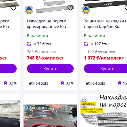
ороги
Накладки на пороги
Защитные накладки 
 Kia
хромированные Kia
пороги Карбон Kia
 2 2012-
Ceed III Киа Cид 3
Ceed Киа Cид 2006-
В наличии
В наличии
ка
2018-2025 Нержавейка
2012 3 двери Декор
и
декор накладки
нержавейка накладк
75
107
от
₴
/мес
от
₴
/мес
порогов
порогов
783
₴/комплект
1 112
₴/комплект
ект
748
₴/комплект
1 072
₴/комплект
ь
Купить
Купить
92%
92%
9
Tetric-Tools
Tetric-Tools