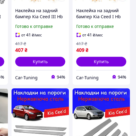
Наклейка на задний
Наклейка на задний
I
бампер Kia Ceed III Hb
бампер Kia Ceed I Hb
5d с 2018- задний
2012-2018 задний
Готово к отправке
Готово к отправке
бампер серые декор
бампер серые декор
накладки
накладки
41
41
от
₴
/мес
от
₴
/мес
417
₴
417
₴
407
₴
409
₴
Купить
Купить
4%
94%
94%
Car-Tuning
Car-Tuning