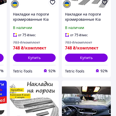
Накладки на пороги
Накладки на пороги
хромированные Kia
хромированные Kia
Ceed Киа Cид 2006-
Ceed Киа Cид 2006-
В наличии
В наличии
30
2012 3 двери
2012 5 дверей
Нержавейка декор
Нержавейка декор
75
75
от
₴
/мес
от
₴
/мес
накладки порогов
накладки порогов
783
₴/комплект
783
₴/комплект
748
₴/комплект
748
₴/комплект
Купить
Купить
7%
92%
92%
Tetric-Tools
Tetric-Tools