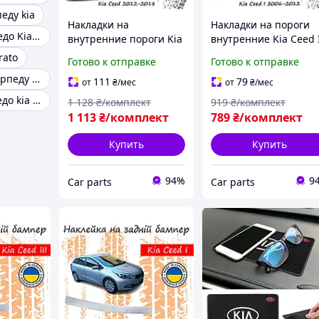
еду kia
Накладки на
Накладки на пороги
Накладка торпедо Kia Ceed
внутренние пороги Kia
внутренние Kia Ceed 
Ceed II Киа Сид 2 2012-
Киа Сид 2006-2012
rato
Готово к отправке
Готово к отправке
2018 Хэтчбек 5 дверей
Хэтчбек 3 двери
Накладки на торпеду для Kia Cerato
Карбон декор накладки
нержавейка декор
111
79
от
₴
/мес
от
₴
/мес
порогов
накладки порогов
Декор на торпедо kia sportage
1 128
₴/комплект
919
₴/комплект
1 113
₴/комплект
789
₴/комплект
Купить
Купить
94%
9
Сar parts
Сar parts