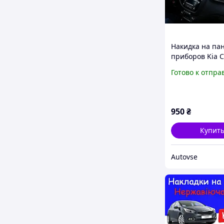
Накидка на па
приборов Kia C
2013+ Чехол на
Готово к отпра
торпеду авто 
950
₴
Купит
Autovse