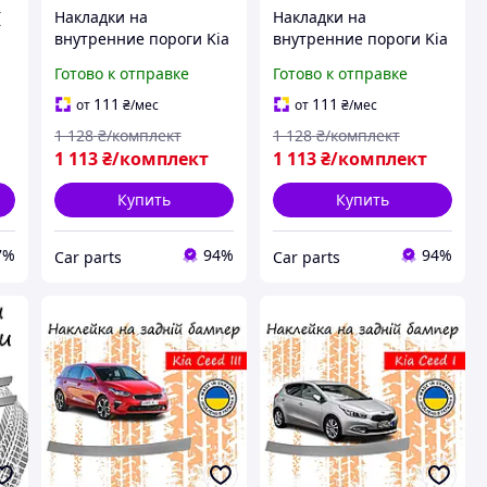
(
Накладки на
Накладки на
внутренние пороги Kia
внутренние пороги Kia
Ceed I Киа Сид 2006-
Ceed I Киа Сид 2006-
Готово к отправке
Готово к отправке
2012 Хэтчбек 3 двери
2012 Хэтчбек 5 дверей
Карбон декор накладки
Карбон декор накладки
111
111
от
₴
/мес
от
₴
/мес
порогов
порогов
1 128
₴/комплект
1 128
₴/комплект
1 113
₴/комплект
1 113
₴/комплект
Купить
Купить
7%
94%
94%
Сar parts
Сar parts