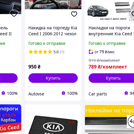
нель
Накидка на торпеду Kia
Накладки на пороги
eed II
Ceed I 2006-2012 чехол
внутренние Kia Ceed 
коврик накидка на
Киа Сид 2 2012-18
вке
Готово к отправке
Готово к отправке
КИА
панель приборов
Хэтчбек 5 дверей
автомобиля КИА Сид
нержавейка декор
79
5.0
(1)
от
₴
/мес
накладки пороги
919
₴/комплект
950
₴
789
₴/комплект
ь
Купить
Купить
100%
100%
9
Autovse
Сar parts