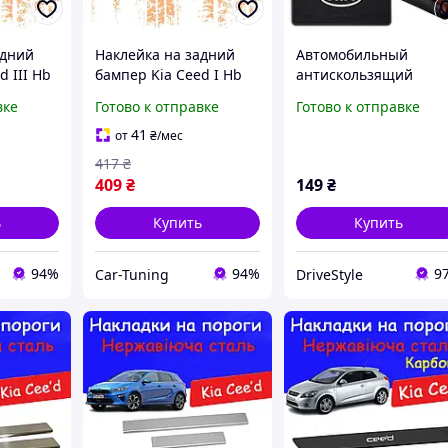
адний
Наклейка на задний
Автомобильный
d III Hb
бампер Kia Ceed I Hb
антискользящий
2012-2018 задний
коврик на торпеду с
вке
Готово к отправке
Готово к отправке
бампер серые декор
логотипом KIA (200х1
накладки
мм) Силиконовая
41
от
₴
/мес
накладка из логотипа
417
₴
KIA.
409
₴
149
₴
ь
Купить
Купить
94%
94%
9
Car-Tuning
DriveStyle