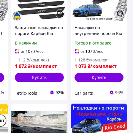
Защитные накладки на
Накладки на
II
пороги Карбон Kia
внутренние пороги Kia
Ceed Киа Cид 2006-
Ceed III Киа Сид 3
В наличии
Готово к отправке
2012 5 дверей Декор
2018-2025 Хэтчбек 5
нержавейка накладки
дверей Карбон декор
107
107
от
₴
/мес
от
₴
/мес
порогов
накладки порогов
1 112
₴/комплект
1 128
₴/комплект
1 072
₴/комплект
1 073
₴/комплект
Купить
Купить
4%
92%
94%
Tetric-Tools
Сar parts