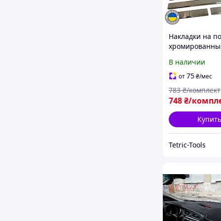
Накладки на п
хромированные
Ceed II Киа Cид
В наличии
2018 Нержавей
декор накладк
75
от
₴
/мес
порогов
783
₴/комплект
748
₴/компл
Купит
Tetric-Tools