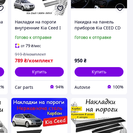
на
Накладки на пороги
Накидка на панель
внутренние Kia Ceed I
приборов Kia CEED CD
Киа Сид 2006-2012
2018+ Чехол/накидка
Готово к отправке
Готово к отправке
Хэтчбек 5 дверей
на торпеду авто КИА
и
нержавейка декор
Сид
79
от
₴
/мес
накладки порогов
919
₴/комплект
789
₴/комплект
950
₴
Купить
Купить
2%
94%
100%
Сar parts
Autovse