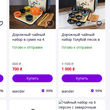
Дорожный чайный
Дорожный чайный
набор в сумке на 4
набор Голубой песок в
в
персоны 9 предметов
сумке на 4 персоны 10
Готово к отправке
Готово к отправке
Разноцветный
предметов Коричнево-
синий
800
₴
1 100
₴
700
₴
1 000
₴
Купить
Купить
9%
99%
99%
wander
wander