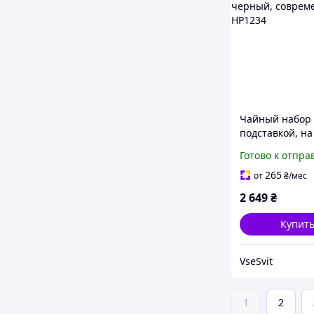
Чайный набор 
подставкой, на
персон, черны
Готово к отпра
современный 
265
от
₴
/мес
2 649
₴
Купит
VseSvit
1
2