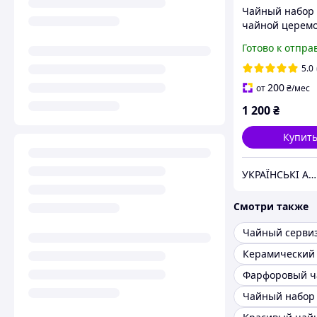
Чайный набор 
чайной церем
набор посуды 
Готово к отпра
чайной церемо
Р016
5.0
200
от
₴
/мес
1 200
₴
Купит
УКРАЇНСЬКІ АКСЕСУАРИ
Смотри также
Чайный набор