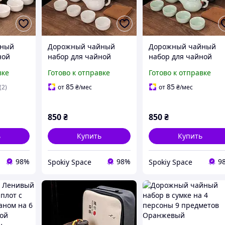
йный
Дорожный чайный
Дорожный чайный
ной
набор для чайной
набор для чайной
тайский
церемонии китайский
церемонии китайски
вке
Готово к отправке
Готово к отправке
 пиала +
пуэр подарок 4 пиала +
пуэр подарок зелены
бань +
кейс + чайночек +
4 пиала + кейс +
85
85
(2)
от
₴
/мес
от
₴
/мес
емкость для чая
чайночек + емкость
для чая
850
₴
850
₴
ь
Купить
Купить
98%
98%
9
Spokiy Space
Spokiy Space