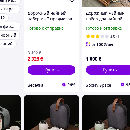
Красивый чайный набор
Чайный набор 2 персоны
Дорожный чайный
Дорожный чайный
 12
набор из 7 предметов
набор для чайной
керамика для чаепития
церемонии китайски
Чайные наборы фарфор
Готово к отправке
Готово к отправке
в путешествиях и на
пуэр подарок желтый
 черный
природе FLAME
узором 4 пиала +
3.0
(1)
бамбуковая чабань +
 синий
100
от
₴
/мес
щипцы
3 492
₴
2 328
₴
1 000
₴
Купить
Купить
96%
9
Веселка
Spokiy Space