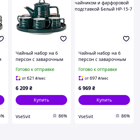
Чайный набор на 6
Чайный набор на 6
м
персон с заварочным
персон с заварочным
чайником и
чайником и
Готово к отправке
Готово к отправке
фарфоровой
фарфоровой
P-
подставкой Зеленый
подставкой Белый HP-
621
697
от
₴
/мес
от
₴
/мес
HP-15-6
15-7
6 209
₴
6 969
₴
Купить
Купить
6%
86%
86%
VseSvit
VseSvit