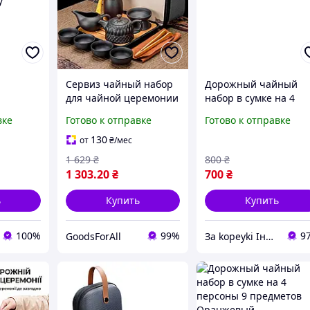
Сервиз чайный набор
Дорожный чайный
для чайной церемонии
набор в сумке на 4
от с
4 персоны с сумкой 13
персоны 9 предмето
вке
Готово к отправке
Готово к отправке
апаном
в 1 Jinglan Pot
Оранжевый
я
Коричневый
130
от
₴
/мес
онии
1 629
₴
800
₴
1 303
.20
₴
700
₴
ь
Купить
Купить
100%
99%
9
GoodsForAll
Зa kopeyki Інтернет магазин