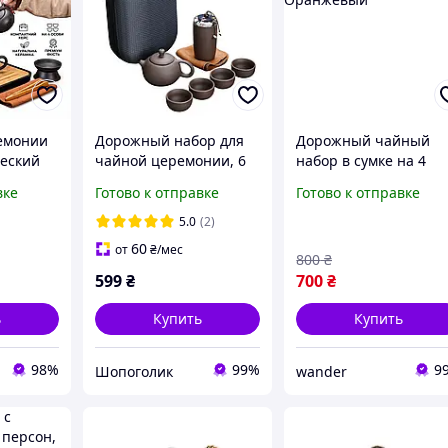
емонии
Дорожный набор для
Дорожный чайный
ческий
чайной церемонии, 6
набор в сумке на 4
ный
предметов, глиняный
персоны 9 предмето
вке
Готово к отправке
Готово к отправке
ной
Оранжевый
умкой
5.0
(2)
60
от
₴
/мес
800
₴
599
₴
700
₴
ь
Купить
Купить
98%
99%
9
Шопоголик
wander