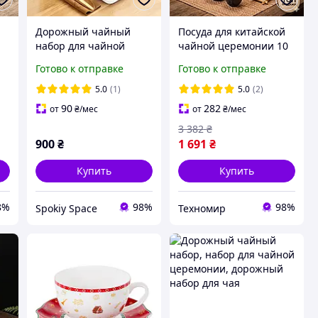
Дорожный чайный
Посуда для китайской
набор для чайной
чайной церемонии 10
й
церемонии китайский
в 1 Lesko Походный
Готово к отправке
Готово к отправке
 с
пуэр подарок черный 4
керамический чайный
пиала + бамбуковая
набор для любителей
5.0
(1)
5.0
(2)
чабань + щипцы + кейс
чая
90
282
от
₴
/мес
от
₴
/мес
3 382
₴
900
₴
1 691
₴
Купить
Купить
8%
98%
98%
Spokiy Space
Техномир