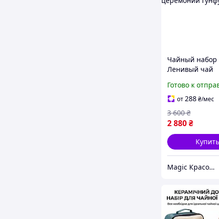
Чайный набор
Ленивый чай
Бамбуковый пл
Готово к отпра
магнитным кл
на 6 персон дл
288
от
₴
/мес
чайной церем
3 600
₴
Гунфу
2 880
₴
Купит
Magic Красота