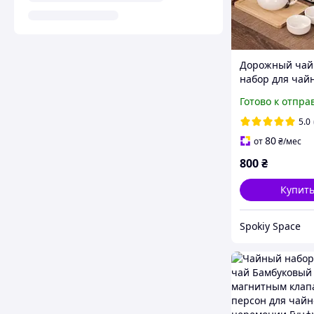
Дорожный ча
набор для чай
церемонии ки
Готово к отпра
пуэр подарок 4
бамбуковая ча
5.0
щипцы
80
от
₴
/мес
800
₴
Купит
Spokiy Space