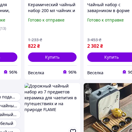
для
Керамический чайный
Чайный набор с
онии,
набор 200 мл чайник и
заварником в форме
для
4 пиала 60 мл для
слона и 4 глиняными
вке
Готово к отправке
Готово к отправке
нии FD-
уютного чаепития с
пиалами для чаепит
друзьями FLAME
и подарка FLAME
(13)
1 233
₴
3 453
₴
822
₴
2 302
₴
ь
Купить
Купить
96%
96%
9
Веселка
Веселка
Чайный сервиз подарочный
Керамический чайный набор
Фарфоровый чайный набор
 белый