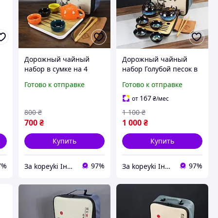
Дорожный чайный
Дорожный чайный
набор в сумке на 4
набор Голубой песок в
в
персоны 9 предметов
сумке на 4 персоны 10
Готово к отправке
Готово к отправке
Разноцветный
предметов Коричнево-
синий
167
от
₴
/мес
800
₴
1 100
₴
700
₴
1 000
₴
Купить
Купить
7%
97%
97%
Зa kopeyki Інтернет магазин
Зa kopeyki Інтернет магазин