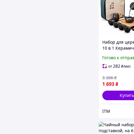
Набор для цер
10 в 1 Керами
дорожный чай
Готово к отпра
набор для чай
церемонии с с
282
от
₴
/мес
Lesko
3 386
₴
1 693
₴
Купит
ITM