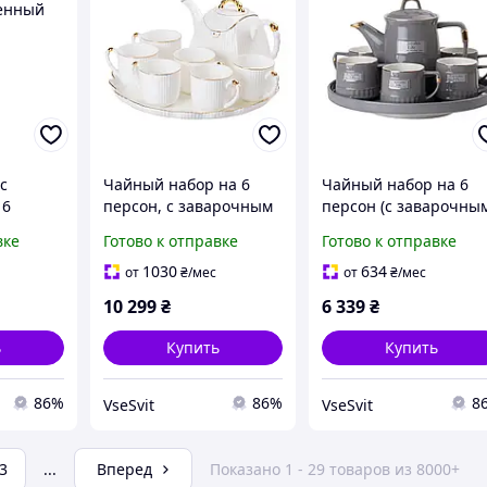
с
Чайный набор на 6
Чайный набор на 6
 6
персон, с заварочным
персон (с заварочны
й,
чайником и
чайником и
вке
Готово к отправке
Готово к отправке
HP1234
подставкой, белый HP-
фарфоровой
15-4
подставкой), серый H
1030
634
от
₴
/мес
от
₴
/мес
15-5
10 299
₴
6 339
₴
ь
Купить
Купить
86%
86%
8
VseSvit
VseSvit
3
...
Вперед
Показано 1 - 29 товаров из 8000+