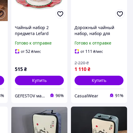
Чайный набор 2
Дорожный чайный
предмета Lefard
набор, набор для
й
Рождественская
чайной церемонии,
Готово к отправке
Готово к отправке
й
Коллекция 250 мл 985-
дорожный набор для
143 фарфор
чая
52
111
от
₴
/мес
от
₴
/мес
2 220
₴
515
₴
1 110
₴
Купить
Купить
8%
96%
91%
GEFESTOV магазин сувениров и подарков (опт-розница)
CasualWear