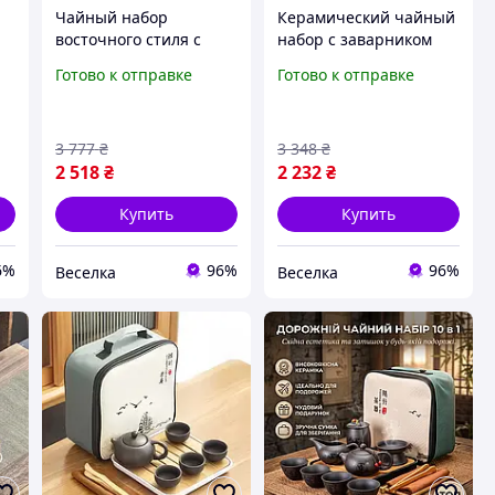
Чайный набор
Керамический чайный
восточного стиля с
набор с заварником
заварником 480 мл и 4
220 мл и 4 пиалами для
Готово к отправке
Готово к отправке
ия
керамическими
чаепития в
пиалами для чаепитий
подарочной упаковке
FLAME
FLAME
3 777
₴
3 348
₴
2 518
₴
2 232
₴
Купить
Купить
6%
96%
96%
Веселка
Веселка