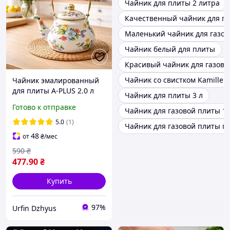
Чайник для плиты 2 литра
Качественный чайник для га
Маленький чайник для газов
Чайник белый для плиты
Красивый чайник для газово
Чайник со свистком Kamille
Чайник эмалированный
для плиты A-PLUS 2.0 л
Чайник для плиты 3 л
0965
Готово к отправке
Чайник для газовой плиты 1 
5.0
(1)
Чайник для газовой плиты г
48
от
₴
/мес
590
₴
477
.90
₴
Купить
97%
Urfin Dzhyus