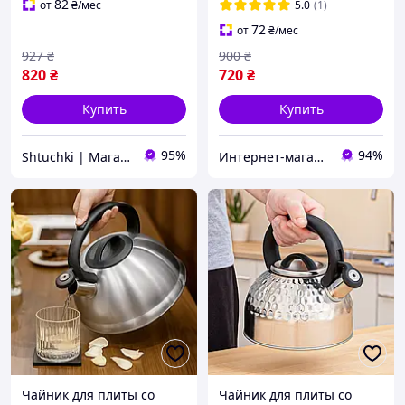
82
от
₴
/мес
5.0
(1)
72
от
₴
/мес
927
₴
900
₴
820
₴
720
₴
Купить
Купить
95%
94%
Shtuchki | Магазин полезных штучек
Интернет-магазин Bigs
Чайник для плиты со
Чайник для плиты со