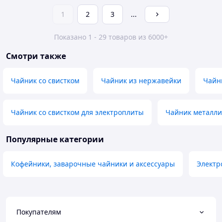
1
2
3
...
Показано 1 - 29 товаров из 6000+
Смотри также
Чайник со свистком
Чайник из нержавейки
Чайн
Чайник со свистком для электроплиты
Чайник металли
Популярные категории
Кофейники, заварочные чайники и аксессуары
Электр
Покупателям