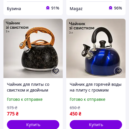
91%
96%
Бузина
Magaz
Чайник для плиты со
Чайник для горячей воды
свистком и двойным
на плиту с громким
капсульным дном для
свистком и
Готово к отправке
Готово к отправке
ежедневного
многоуровневым дно,
использования,
Функциональные
975
₴
650
₴
металлические чайники с
чайники для всех видов
775
₴
450
₴
бакелитовой ручкой3л
плит из нержавейки
Купить
Купить