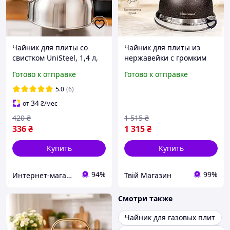
Чайник для плиты со
Чайник для плиты из
свистком UniSteel, 1,4 л,
нержавейки с громким
нержавеющая сталь,
свистком и гранитным
Готово к отправке
Готово к отправке
одинарное дно
покрытием, Безопасные
кухонные чайники с не
5.0
(6)
нагревающейся ручкой
34
от
₴
/мес
3.5
420
₴
1 515
₴
336
₴
1 315
₴
Купить
Купить
94%
99%
Интернет-магазин Bigs
Твій Магазин
Смотри также
Чайник для газовых плит