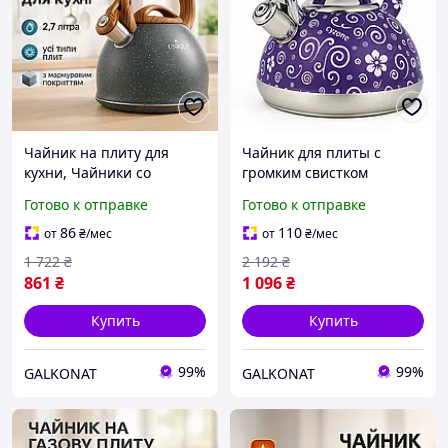
Чайник на плиту для
Чайник для плиты с
кухни, Чайники со
громким свистком
свистком заварочные
Edenberg EB-1959 3л,
Готово к отправке
Готово к отправке
чайники, Современный
Нержавеющие чайники
чайник со свистком ZC-18
со свистком LN-89
86
110
от
₴
/мес
от
₴
/мес
1 722
₴
2 192
₴
861
₴
1 096
₴
Купить
Купить
99%
99%
GALKONAT
GALKONAT