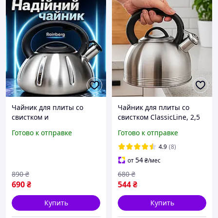
Чайник для плиты со
Чайник для плиты со
свистком и
свистком ClassicLine, 2,5
многослойным дном
л, капсульное дно,
Готово к отправке
Готово к отправке
объёмом 3 л, Практичные
нержавеющая сталь
кухонные чайники с
4.9
(8)
бакелитовой не
54
от
₴
/мес
нагревающейся ручкой
890
₴
680
₴
RB
690
₴
544
₴
Купить
Купить