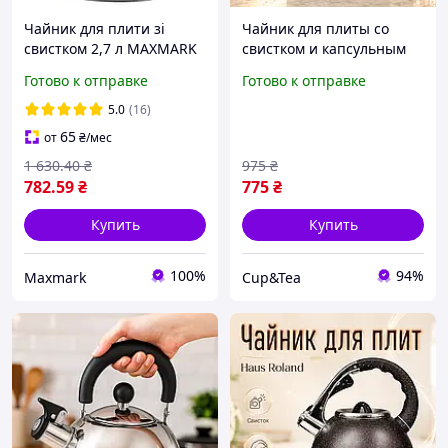
Чайник для плити зі
Чайник для плиты со
свистком 2,7 л MAXMARK
свистком и капсульным
MK-1315
двойным дном из
Готово к отправке
Готово к отправке
нержавеющей стали,
бытовые практичные
5.0
(16)
чайники с бакелитовой
65
от
₴
/мес
ручкой на 3л
1 630
.40
₴
975
₴
782
.59
₴
775
₴
Купить
Купить
100%
94%
Maxmark
Cup&Tea