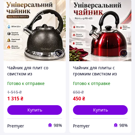
Чайник для плит со
Чайник для плиты с
свистком из
громким свистком из
нержавеющей стали и
нержавеющей стали,
Готово к отправке
Готово к отправке
двойным дном,
практичные хорошие
Безопасный чайник для
чайники с двойным
1 515
₴
650
₴
семьи с бакелитовой не
капсульным дном и
1 315
₴
450
₴
нагревающейся ручкой
подвижной ручкой
Купить
Купить
98%
98%
Premyer
Premyer