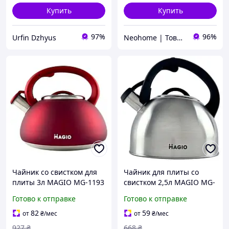
Купить
Купить
97%
96%
Urfin Dzhyus
Neohome | Товары для дома и дачи
Чайник со свистком для
Чайник для плиты со
плиты 3л MAGIO MG-1193
свистком 2,5л MAGIO MG-
Red (Niz15000)
1192 Steel/Black
Готово к отправке
Готово к отправке
(Niz14999)
82
59
от
₴
/мес
от
₴
/мес
927
₴
668
₴