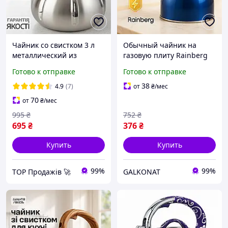
Чайник со свистком 3 л
Обычный чайник на
металлический из
газовую плиту Rainberg
нержавеющей стали для
RB-625 3 л, Чайник со
Готово к отправке
Готово к отправке
газовых плит, чайник на
свистком для
плиту для дома газовый
электроплиты TN-84
38
4.9
(7)
от
₴
/мес
70
от
₴
/мес
995
₴
752
₴
695
₴
376
₴
Купить
Купить
99%
99%
TOP Продажів 🚀
GALKONAT