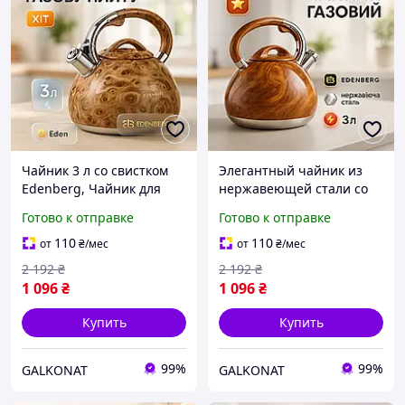
Чайник 3 л со свистком
Элегантный чайник из
Edenberg, Чайник для
нержавеющей стали со
домашнего
свистком, Хороший
Готово к отправке
Готово к отправке
использования со
чайник со свистком для
свистком на кухню 3 л RF-
газовых плит PY-27
110
110
от
₴
/мес
от
₴
/мес
32
2 192
₴
2 192
₴
1 096
₴
1 096
₴
Купить
Купить
99%
99%
GALKONAT
GALKONAT