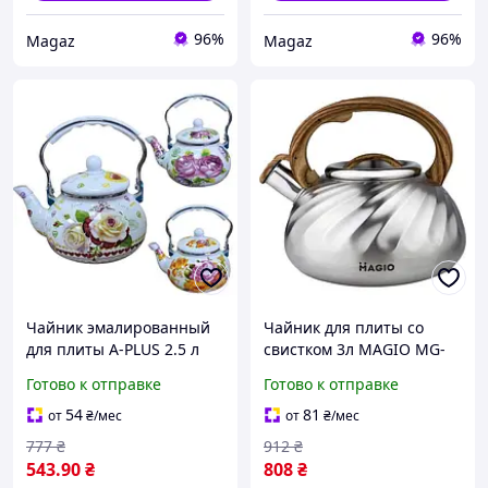
96%
96%
Magaz
Magaz
Чайник эмалированный
Чайник для плиты со
для плиты A-PLUS 2.5 л
свистком 3л MAGIO MG-
(0964)
1194 Steel/Wood
Готово к отправке
Готово к отправке
(Niz15001)
54
81
от
₴
/мес
от
₴
/мес
777
₴
912
₴
543
.90
₴
808
₴