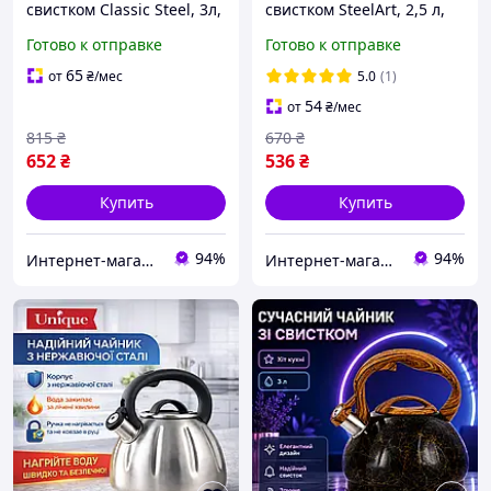
свистком Classic Steel, 3л,
свистком SteelArt, 2,5 л,
капсульное дно,
капсульное дно,
Готово к отправке
Готово к отправке
нержавеющая сталь (для
нержавеющая сталь
всех видов плит)
65
от
₴
/мес
5.0
(1)
54
от
₴
/мес
815
₴
670
₴
652
₴
536
₴
Купить
Купить
94%
94%
Интернет-магазин Bigs
Интернет-магазин Bigs