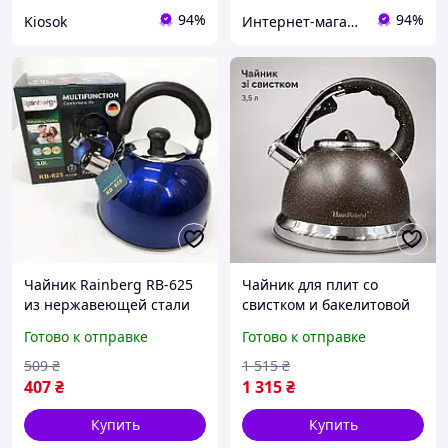
94%
94%
Kiosok
Интернет-магазин Bigs
Чайник Rainberg RB-625
Чайник для плит со
из нержавеющей стали
свистком и бакелитовой
со свистком 3л красивый
ручкой для ежедневного
Готово к отправке
Готово к отправке
чайник для газовой
пользования, Бытовые
плиты Blue buzyna
металлические чайники с
509
₴
1 515
₴
гранитным напылением
407
₴
1 315
₴
Купить
Купить