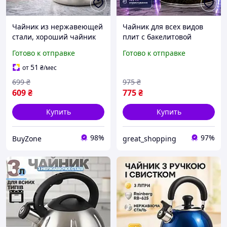
Чайник из нержавеющей
Чайник для всех видов
стали, хороший чайник
плит с бакелитовой
для индукционной плиты,
ручкой и
Готово к отправке
Готово к отправке
чайник кухонный на 3 л
открывающимся
воды
свистком для
51
от
₴
/мес
комфортного
699
₴
975
₴
использования,
609
₴
775
₴
Стильные чайники объём
3 л
Купить
Купить
98%
97%
BuyZone
great_shopping