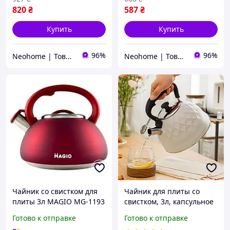
820
₴
587
₴
Купить
Купить
96%
96%
Neohome | Товары для дома и дачи
Neohome | Товары для дома и дачи
Чайник со свистком для
Чайник для плиты со
плиты 3л MAGIO MG-1193
свистком, 3л, капсульное
Red (SHiz15000)
дно, нержавеющая сталь,
Готово к отправке
Готово к отправке
Серый