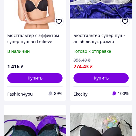
Бюстгальтер с эффектом
Бюстгальтер супер пуш-
супер пуш ап Leilieve
ап збільшує розмір
4615 Nero 70B Черный
грудей на 1,5-2 розміри
В наличии
Готово к отправке
Основа: А неповна В Nice
Fans білий (9959)
356
.40
₴
1 416
₴
274
.43
₴
Купить
Купить
89%
100%
Fashion4you
Ekocity