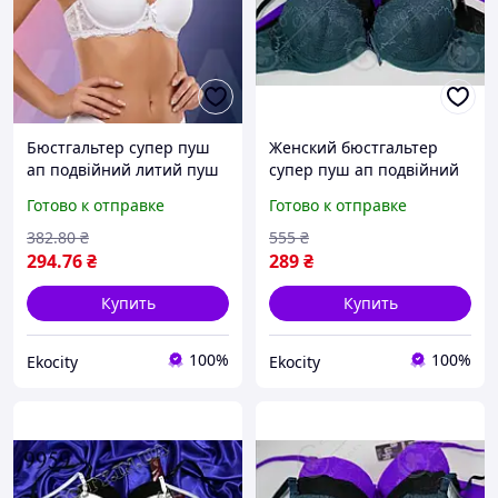
Бюстгальтер супер пуш
Женский бюстгальтер
ап подвійний литий пуш
супер пуш ап подвійний
ап неповний В Biweier
литий пуш ап на один
Готово к отправке
Готово к отправке
білий (1586Б)
один з половиною розмір
Biweier морська хвиля
382
.80
₴
555
₴
(909)
294
.76
₴
289
₴
Купить
Купить
100%
100%
Ekocity
Ekocity