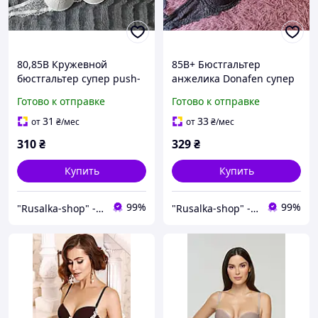
80,85В Кружевной
85В+ Бюстгальтер
бюстгальтер супер push-
анжелика Donafen супер
up пуш-ап лифчик
пуш-ап балконет чашка b
Готово к отправке
Готово к отправке
усиленный пуш-ап чашка
усиленный push-up
2 размер Onita de
лифчик кружевной 2
31
33
от
₴
/мес
от
₴
/мес
mas/Donafen молочный
размер фиолетовый
310
₴
329
₴
Купить
Купить
99%
99%
"Rusalka-shop" - інтернет магазин спідньої жіночої білизни
"Rusalka-shop" - інтернет магазин спідньої жіночої білизни