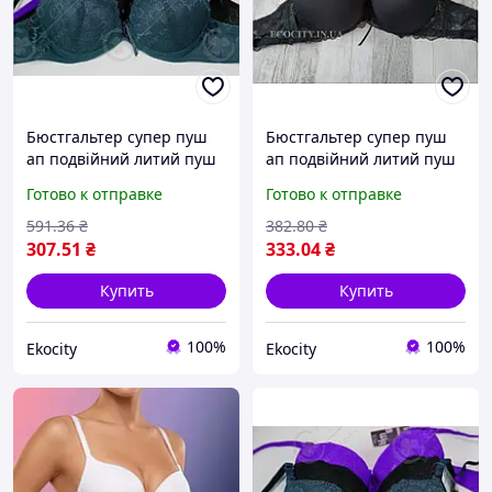
Бюстгальтер супер пуш
Бюстгальтер супер пуш
ап подвійний литий пуш
ап подвійний литий пуш
ап на один один з
ап неповний В Biweier
Готово к отправке
Готово к отправке
половиною розмір
чорний(1586Ч)
Biweier морська хвиля
591
.36
₴
382
.80
₴
(909)
307
.51
₴
333
.04
₴
Купить
Купить
100%
100%
Ekocity
Ekocity