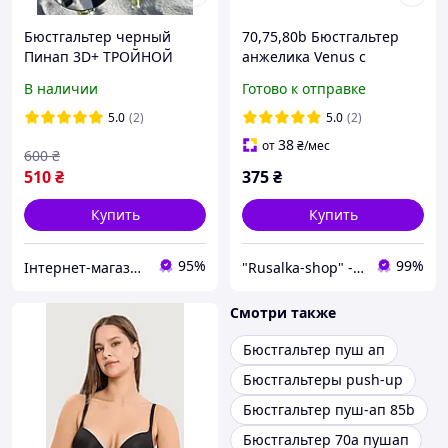
Бюстгальтер черный
70,75,80b Бюстгальтер
Пинап 3D+ ТРОЙНОЙ
анжелика Venus с
ПУШ АП СУПЕР для
двойным пуш-ап чашка b
В наличии
Готово к отправке
маленькой груди АВ
лифчик балконет супер
лифчик лиф с очень
усиленный push-up 2
5.0
(2)
5.0
(2)
большим пушап
размер груди белый 0705
38
от
₴
/мес
600
₴
510
₴
375
₴
Купить
Купить
95%
99%
Інтернет-магазин товарів для дому "The Rechi"
"Rusalka-shop" - інтернет магазин спідньої жіночої білизни
Смотри также
Бюстгальтер пуш ап
Бюстгальтеры push-up
Бюстгальтер пуш-ап 85b
Бюстгальтер 70а пушап