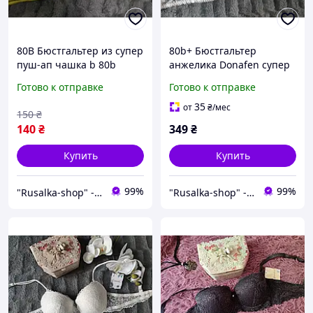
80В Бюстгальтер из супер
80b+ Бюстгальтер
пуш-ап чашка b 80b
анжелика Donafen супер
лифчик супер push-up 2
пуш-ап балконет чашка b
Готово к отправке
Готово к отправке
размер двойной пуш-ап
усиленный push-up
желтый
лифчик кружевной 2
35
от
₴
/мес
150
₴
размер белый 5180
140
₴
349
₴
Купить
Купить
99%
99%
"Rusalka-shop" - інтернет магазин спідньої жіночої білизни
"Rusalka-shop" - інтернет магазин спідньої жіночої білизни