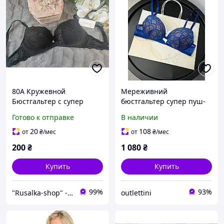
80A Кружевной
Мереживний
Бюстгальтер с супер
бюстгальтер супер пуш-
усиленным пуш-ап push-
ап Intimissimi Mia. Розмір
Готово к отправке
В наличии
up 1 размера двойной
75В
пуш-ап pushup лифчик
20
108
от
₴
/мес
от
₴
/мес
чашка А Lemila черный
200
₴
1 080
₴
Купить
Купить
99%
93%
"Rusalka-shop" - інтернет магазин спідньої жіночої білизни
outlettini