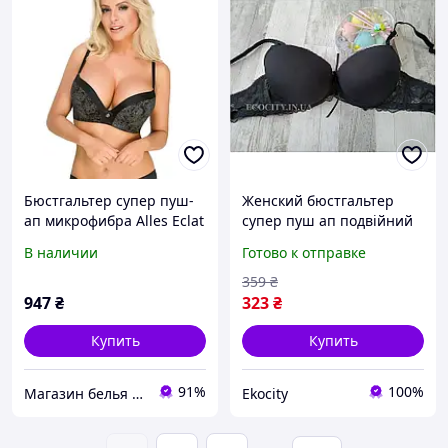
Бюстгальтер супер пуш-
Женский бюстгальтер
ап микрофибра Alles Eclat
супер пуш ап подвійний
черный 75A
литий пуш ап неповний В
В наличии
Готово к отправке
Biweier чорний(1586Ч)
359
₴
947
₴
323
₴
Купить
Купить
91%
100%
Магазин белья My Dreams
Ekocity