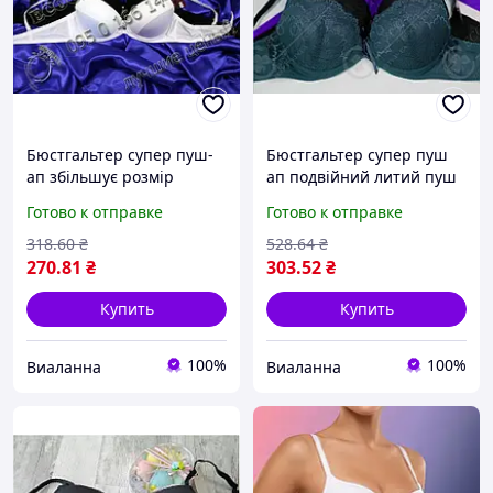
Бюстгальтер супер пуш-
Бюстгальтер супер пуш
ап збільшує розмір
ап подвійний литий пуш
грудей на 1,5-2 розміри
ап на один один з
Готово к отправке
Готово к отправке
Основа: А неповна В Nice
половиною розмір
Fans білий (9959)
Biweier морська хвиля
318
.60
₴
528
.64
₴
(909)
270
.81
₴
303
.52
₴
Купить
Купить
100%
100%
Виаланна
Виаланна