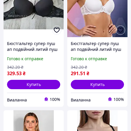
Бюстгальтер супер пуш
Бюстгальтер супер пуш
ап подвійний литий пуш
ап подвійний литий пуш
ап неповний В Biweier
ап неповний В Biweier
Готово к отправке
Готово к отправке
чорний(1586Ч)
білий (1586Б)
342
.20
₴
342
.20
₴
329
.53
₴
291
.51
₴
Купить
Купить
100%
100%
Виаланна
Виаланна