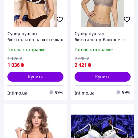
Супер пуш ап
Супер пуш-ап
бюстгальтер на косточках
бюстгальтер-балконет с
с двойным объёмом
двойным наполнением и
Готово к отправке
Готово к отправке
Anabel Arto коричневый
косточками, съёмные
(65822)
бретели Marc & Andre
1 126
₴
2 690
₴
Бежевый (82900)
1 036
₴
2 421
₴
Купить
Купить
99%
99%
Intimo.ua
Intimo.ua