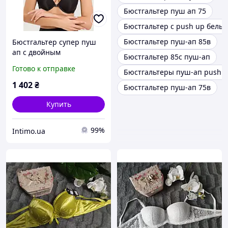
Бюстгальтер пуш ап 75
Бюстгальтер с push up белы
Бюстгальтер пуш-ап 85в
Бюстгальтер супер пуш
ап с двойным
Бюстгальтер 85с пуш-ап
наполнением Leilieve
Готово к отправке
Бюстгальтеры пуш-ап push 
Чёрный (Nero) (95372)
1 402
₴
Бюстгальтер пуш-ап 75в
Купить
99%
Intimo.ua