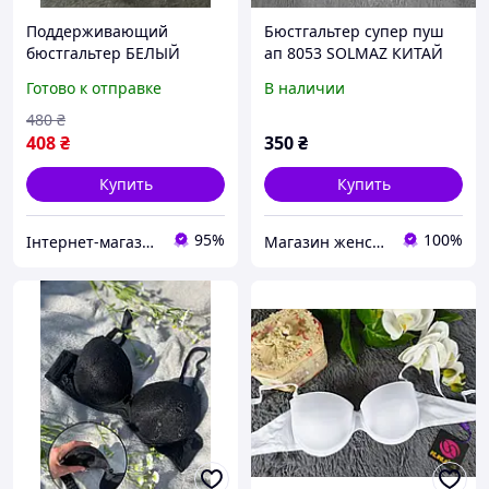
Поддерживающий
Бюстгальтер супер пуш
бюстгальтер БЕЛЫЙ
ап 8053 SOLMAZ КИТАЙ
Классика 3D ТРОЙНОЙ
Готово к отправке
В наличии
ПУШ АП СУПЕР 85CD
90CD 95CD для поднятия
480
₴
большой груди
408
₴
350
₴
Купить
Купить
95%
100%
Інтернет-магазин товарів для дому "The Rechi"
Магазин женского белья - Bretelie