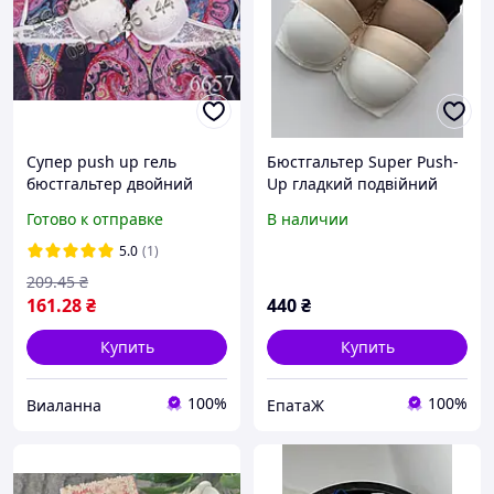
Супер push up гель
Бюстгальтер Super Push-
бюстгальтер двойний
Up гладкий подвійний
литий пуш ап (на 1-1,5
пуш ап чашка A та В 75-
Готово к отправке
В наличии
розмір) формований 6657
85 базовий ліф
Donafen
5.0
(1)
209
.45
₴
161
.28
₴
440
₴
Купить
Купить
100%
100%
Виаланна
ЕпатаЖ