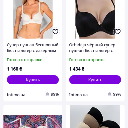
Супер пуш ап бесшовный
Orhideja чёрный супер
бюстгальтер с лазерным
пуш-ап бюстгальтер с
срезом и двойным push
гладкими чашками
Готово к отправке
Готово к отправке
up Anabel Arto
Orhideja Чёрный-170
Шампань-03 (103319)
(119569)
1 160
₴
1 434
₴
Купить
Купить
99%
99%
Intimo.ua
Intimo.ua