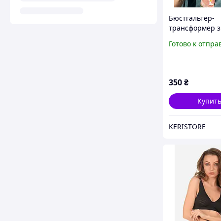
Бюстгальтер-
трансформер з
візуальним
Готово к отпра
збільшенням г
(Бежевий підій
чашку A/B, об 
70/75/80)
350
₴
Купит
KERISTORE