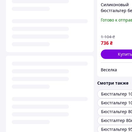
Силиконовый
бюстгальтер б
бретелей с U-
Готово к отпра
вырезом для в
платьев и топо
Черный C 32/7
1 104
₴
34/75C 36/80B 
736
₴
FLAME
Купит
Веселка
Смотри также
Бюстгальтер 1
Бюстгальтер 10
Бюстгальтер 8
Бюстгалтер 80
Бюстгальтер 9