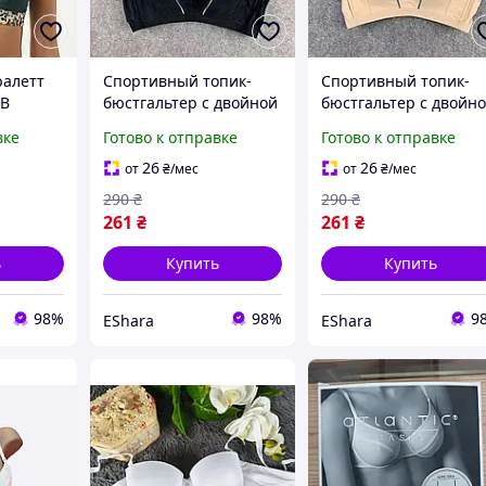
ралетт
Спортивный топик-
Спортивный топик-
0B
бюстгальтер с двойной
бюстгальтер с двойн
застёжкой 70В чёрный
застёжкой 70В
вке
Готово к отправке
Готово к отправке
бежевый
26
26
от
₴
/мес
от
₴
/мес
290
₴
290
₴
261
₴
261
₴
ь
Купить
Купить
98%
98%
9
EShara
EShara