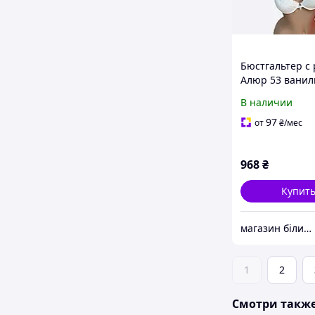
Бюстгальтер с 
Алюр 53 ванил
В наличии
97
от
₴
/мес
968
₴
Купит
магазин білизни та купальників Чарівна пані
1
2
Смотри такж