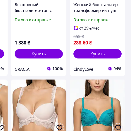
Бесшовный
Женский бюстгальтер
бюстгальтер-топ с
трансформер из пуш
застежкой на тонких
ап гладкий бюст для
Готово к отправке
Готово к отправке
бретелях без косточек
глубокого декольте с
Obrana 874-074 70B
дополнительной
29
от
₴
/мес
бретелькой Бежевый
555
₴
70B
1 380
₴
288
.60
₴
Купить
Купить
9%
100%
94%
GRACIA
CindyLove