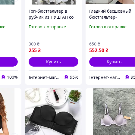
Топ-бюстгальтер в
Гладкий бесшовный
рубчик из ПУШ АП со
бюстгальтер-
съемными чашками на
невидимка Зефир с
вке
Готово к отправке
Готово к отправке
рудей
крючках черный
ТРОЙНЫМ ПУШ АП
де на
70АВ-75АВ-80АВ
черный 70АВ 75АВ
єм
80АВ 85АВ
300
₴
650
₴
255
₴
552
.50
₴
ь
Купить
Купить
100%
95%
9
Інтернет-магазин товарів для дому "The Rechi"
Інтернет-магазин товарів для дому "The Rechi"