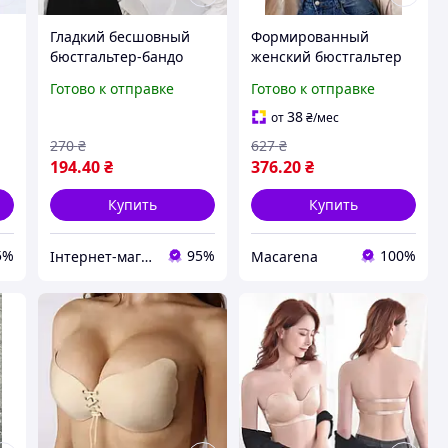
Гладкий бесшовный
Формированный
бюстгальтер-бандо
женский бюстгальтер
Русалка ПУШ АП
на косточках с
Готово к отправке
Готово к отправке
черный 70АВ-75АВ
эффектом push up
Elegant Comfort (1998-
38
от
₴
/мес
70B-01) Красный 70B
270
₴
627
₴
Macarena (70B)
194
.40
₴
376
.20
₴
Купить
Купить
5%
95%
100%
Інтернет-магазин товарів для дому "The Rechi"
Macarena