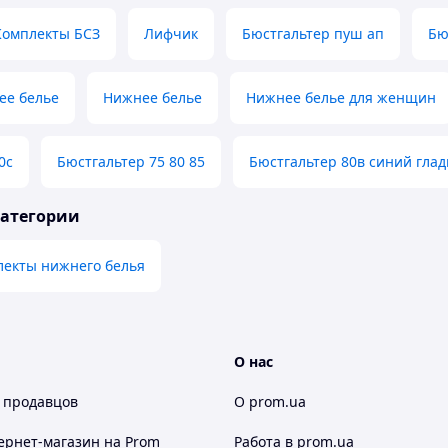
Комплекты БСЗ
Лифчик
Бюстгальтер пуш ап
Бю
ее белье
Нижнее белье
Нижнее белье для женщин
0с
Бюстгальтер 75 80 85
Бюстгальтер 80в синий гла
категории
лекты нижнего белья
О нас
 продавцов
О prom.ua
ернет-магазин
на Prom
Работа в prom.ua