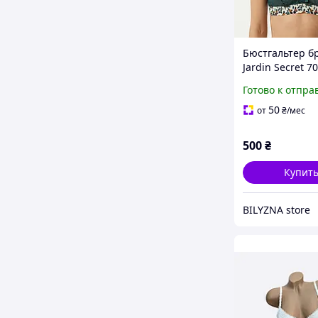
Бюстгальтер б
Jardin Secret 7
зеленый
Готово к отпра
50
от
₴
/мес
500
₴
Купит
BILYZNA store