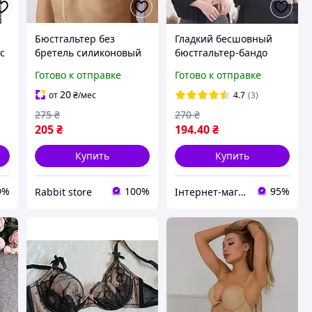
Бюстгальтер без
Гладкий бесшовный
ic
бретель силиконовый
бюстгальтер-бандо
Флай бра размер B
Русалка ПУШ АП
Готово к отправке
Готово к отправке
(85A, 70B, 75B, 80B, 70C)
бежевый 70АВ-75АВ
20
от
₴
/мес
4.7
(3)
275
₴
270
₴
205
₴
194
.40
₴
Купить
Купить
9%
100%
95%
Rabbit store
Інтернет-магазин товарів для дому "The Rechi"