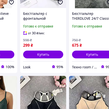
ilieve
Бюстгальтер с
Бюстгальтер
ый
фронтальной
THIRDLOVE 24/7 Class
3)
поддержкой, застежки
T-shirt Bra - Золотой -
Готово к отправке
Готово к отправке
спереди и сзади,
Размер 34H - 75H
Черный 70A/B
30
от
₴
/мес
598
₴
750
₴
299
₴
675
₴
ь
Купить
Купить
100%
95%
9
Look
Техно room / Brenda Lingerie