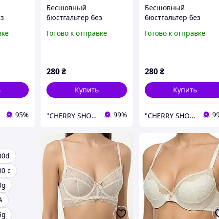
Бесшовный
Бесшовный
ез
бюстгальтер без
бюстгальтер без
образным
бретелей с 3D пуш-
бретелей с 3D пуш-
вке
Готово к отправке
Готово к отправке
ечерних
апом. Бежевый (на
апом. Черный (на
в
размер 70-75 B)
размер 70-75 B)
0C
40/90B
280
₴
280
₴
ь
Купить
Купить
95%
99%
9
"CHERRY SHOP" Косметика, женская одежда и аксессуары
"CHERRY SHOP" Косметика, женская одежда и аксессуары
00d
0 с
0g
А
5g