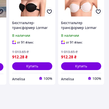
Бюстгальтер-
Бюстгальтер
трансформер Lormar
трансформер Lormar
LYNETTE 70B черный
LYNETTE 70B белый
В наличии
В наличии
91
91
от
₴
/мес
от
₴
/мес
1 013
.65
₴
1 013
.65
₴
912
.28
₴
912
.28
₴
Купить
Купить
100%
100%
Amelisa
Amelisa