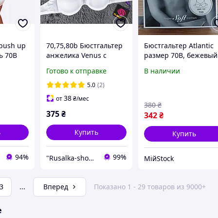
push up
70,75,80b Бюстгальтер
Бюстгальтер Atlantic
ь 70B
анжелика Venus с
размер 70B, бежевый
двойным пуш-ап
Готово к отправке
В наличии
чашка b лифчик
балконет супер
5.0
(2)
усиленный push-up 2
38
от
₴
/мес
размер груди белый
380
₴
375
₴
0705
342
₴
ь
Купить
Купить
94%
99%
"Rusalka-shop" - інтернет магазин спідньої жіночої білизни
МійStock
3
...
Вперед
Показано 1 - 29 товаров из 9000+
е