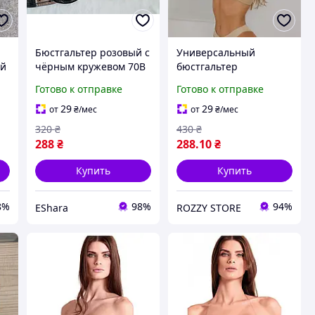
Бюстгальтер розовый с
Универсальный
ой
чёрным кружевом 70B
бюстгальтер
трансформер с
Готово к отправке
Готово к отправке
двойным пушапом
гладкий бюст пуш ап
29
29
от
₴
/мес
от
₴
/мес
для глубокого декольте
320
₴
430
₴
Бежевый 70B
288
₴
288
.10
₴
Купить
Купить
8%
98%
94%
EShara
ROZZY STORE