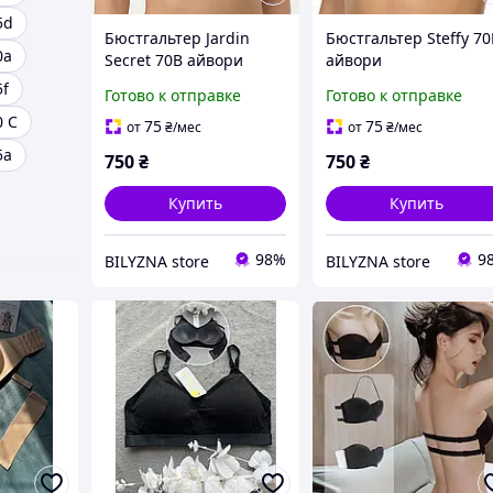
5d
Бюстгальтер Jardin
Бюстгальтер Steffy 7
0а
Secret 70B айвори
айвори
5f
Готово к отправке
Готово к отправке
0 С
75
75
от
₴
/мес
от
₴
/мес
5а
750
₴
750
₴
Купить
Купить
98%
9
BILYZNA store
BILYZNA store