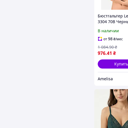
Бюстгальтер Le
3304 70B Черн
(ROZ640000034
В наличии
98
от
₴
/мес
1 084
.90
₴
976
.41
₴
Купит
Amelisa