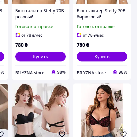
0B
Бюстгальтер Steffy 70B
Бюстгальтер Steffy 70B
розовый
бирюзовый
Готово к отправке
Готово к отправке
78
78
от
₴
/мес
от
₴
/мес
780
₴
780
₴
Купить
Купить
8%
98%
98%
BILYZNA store
BILYZNA store