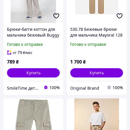
Брюки-багги коттон для
530.78 Бежевые брюки
мальчика бежевый Buggy
для мальчика Mayoral 128
Cotton СмаилТайм
см
Готово к отправке
Готово к отправке
SmileTime
79
от
₴
/мес
789
₴
1 700
₴
Купить
Купить
100%
100%
SmileTime детская одежда от производителя
Original Brand