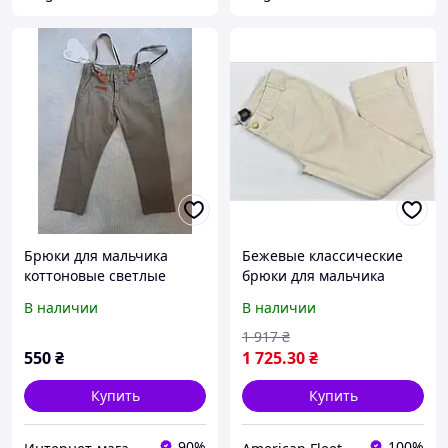
Брюки для мальчика
Бежевые классические
коттоновые светлые
брюки для мальчика
бежевые на 5-6 лет/рост
Ralph Lauren Children
В наличии
В наличии
116 см
1 917
₴
550
₴
1 725
.30
₴
Купить
Купить
90%
100%