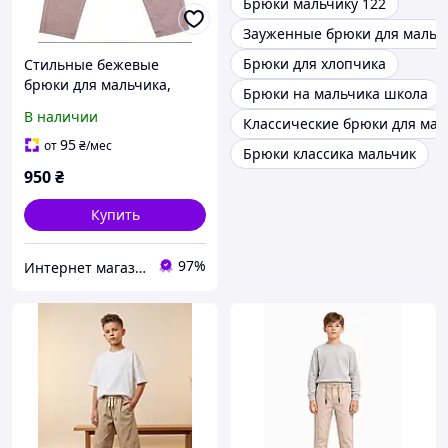
Брюки мальчику 122
Зауженные брюки для мальч
Брюки для хлопчика
Стильные бежевые
брюки для мальчика,
Брюки на мальчика школа
подростка, производство
В наличии
Классические брюки для мал
Турция размеры 134-164
см
95
от
₴
/мес
Брюки классика мальчик
950
₴
Купить
97%
Интернет магазин Zheneva