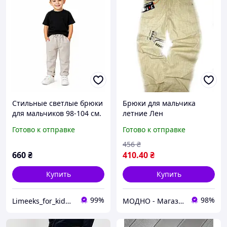
Стильные светлые брюки
Брюки для мальчика
для мальчиков 98-104 см.
летние Лен
Готово к отправке
Готово к отправке
456
₴
660
₴
410
.40
₴
Купить
Купить
99%
98%
Limeeks_for_kids - интернет магазин детской одежды и аксесуаров
МОДНО - Магазин детской и женской одежды и обуви