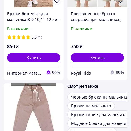
Брюки бежевые для
Повседневные брюки
мальчика 8-9 10,11 12 лет
оверсайз для мальчиков,
на рост 128-134,140-146
размер 80
В наличии
В наличии
см
5.0
(1)
850
₴
750
₴
Купить
Купить
90%
89%
Интернет-магазин "Лимпопо"- для детей и подростков
Royal Kids
Смотри также
Черные брюки на мальчика
Брюки на мальчика
Брюки синие для мальчика
Модные брюки для мальчико