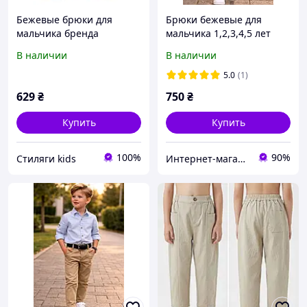
Бежевые брюки для
Брюки бежевые для
мальчика бренда
мальчика 1,2,3,4,5 лет
JECKERSON 98 см
В наличии
В наличии
5.0
(1)
629
₴
750
₴
Купить
Купить
100%
90%
Стиляги kids
Интернет-магазин "Лимпопо"- для детей и подростков