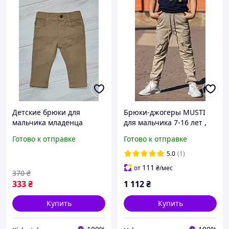
Детские брюки для
Брюки-джогеры MUSTI
мальчика младенца
для мальчика 7-16 лет ,
Турция 68
Бежевый, 170
Готово к отправке
Готово к отправке
5.0
(1)
111
от
₴
/мес
370
₴
333
₴
1 112
₴
Купить
Купить