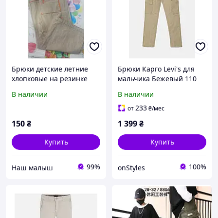
Брюки детские летние
Брюки Карго Levi's для
хлопковые на резинке
мальчика Бежевый 110
для мальчика 8-10 лет,
см (5 лет) (222 pvu beige)
В наличии
В наличии
бежевые.
233
от
₴
/мес
150
₴
1 399
₴
Купить
Купить
99%
100%
‏Наш малыш
onStyles