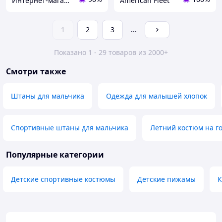
Интернет-магазин "Лимпопо"- для детей и подростков
American Fleet
1
2
3
...
Показано 1 - 29 товаров из 2000+
Смотри также
Штаны для мальчика
Одежда для малышей хлопок
Спортивные штаны для мальчика
Летний костюм на г
Популярные категории
Детские спортивные костюмы
Детские пижамы
К