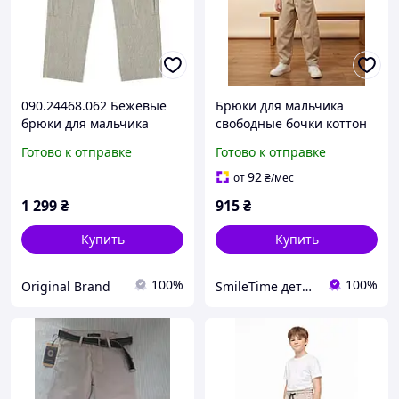
090.24468.062 Бежевые
Брюки для мальчика
брюки для мальчика
свободные бочки коттон
Chicco 98 см
Смайл Тайм SmileTime
Готово к отправке
Готово к отправке
Barrel Cotton бежевый
92
от
₴
/мес
1 299
₴
915
₴
Купить
Купить
100%
100%
Original Brand
SmileTime детская одежда от производителя