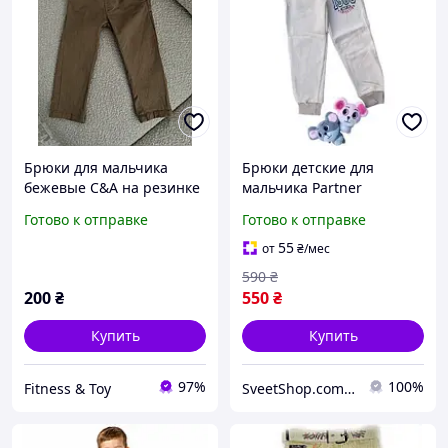
Брюки для мальчика
Брюки детские для
бежевые C&A на резинке
мальчика Partner
92 размер
спортивные утепленные
Готово к отправке
Готово к отправке
на флисе 110 см бежевые
55
от
₴
/мес
590
₴
200
₴
550
₴
Купить
Купить
97%
100%
Fitness & Toy
SveetShop.com.ua - магазин обуви и одежды