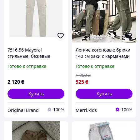
7516.56 Mayoral
Легкие котоновые брюки
стильные, бежевые
140 см хаки с карманами
штаны для мальчика 128
карго для мальчика,
Готово к отправке
Готово к отправке
см
детские летние крутые
штаны джоггеры хлопок
1 050
₴
2 120
₴
525
₴
Купить
Купить
100%
100%
Original Brand
Merri.kids