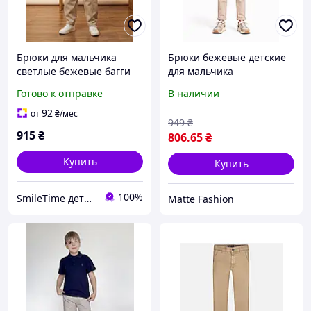
Брюки для мальчика
Брюки бежевые детские
светлые бежевые багги
для мальчика
свободные Смайл Тайм
демисезонные
Готово к отправке
В наличии
SmileTime Barrel Cotton
трикотажные (4012)
92
от
₴
/мес
949
₴
915
₴
806
.65
₴
Купить
Купить
100%
SmileTime детская одежда от производителя
Matte Fashion