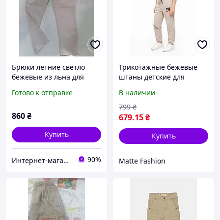
Брюки летние светло
Трикотажные бежевые
бежевые из льна для
штаны детские для
мальчика на рост 158-164
мальчика демисезонные
Готово к отправке
В наличии
см
(1157)
799
₴
860
₴
679
.15
₴
Купить
Купить
90%
Интернет-магазин "Лимпопо"- для детей и подростков
Matte Fashion